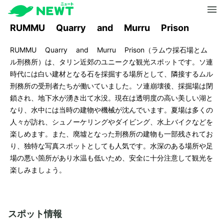
RUMMU Quarry and Murru Prison
RUMMU Quarry and Murru Prison（ラムウ採石場とム
ル刑務所）は、タリン近郊のユニークな観光スポットです。ソ連
時代には白い建材となる石を採掘する場所として、隣接するムル
刑務所の受刑者たちが働いていました。ソ連崩壊後、採掘場は閉
鎖され、地下水が湧き出て水没。現在は透明度の高い美しい湖と
なり、水中には当時の建物や機械が沈んでいます。夏場は多くの
人々が訪れ、シュノーケリングやダイビング、水上バイクなどを
楽しめます。また、廃墟となった刑務所の建物も一部残されてお
り、独特な写真スポットとしても人気です。水深のある場所や足
場の悪い箇所があり水温も低いため、安全に十分注意して観光を
楽しみましょう。
スポット情報