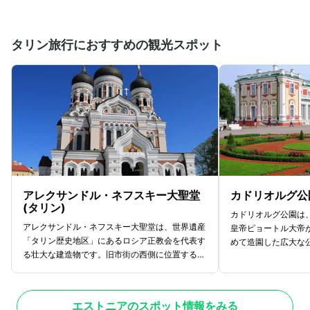
タリン旅行におすすめの観光スポット
アレクサンドル・ネフスキー大聖堂
カドリオルグ公
(タリン)
カドリオルグ公園は
アレクサンドル・ネフスキー大聖堂は、世界遺産
皇帝ピョートル大帝
「タリン歴史地区」にあるロシア正教会を代表す
めて造園した広大な
る壮大な建造物です。旧市街の西側に位置する高
「エカテリーナの谷
台トームペアの丘に1900年に完成し、1
やかな装飾が特徴の
1個の黄金に輝くたまねぎ型のドームが印象的
り、現在は見事な芸
です。大聖堂内部には美しいイコン（聖像画）や
術館として一般公開
エストニアのスポット情報をみる