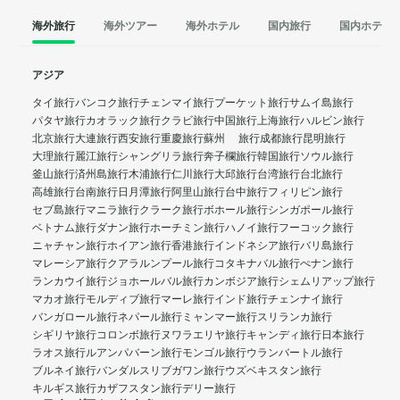
海外旅行
海外ツアー
海外ホテル
国内旅行
国内ホテル
アジア
タイ旅行
バンコク旅行
チェンマイ旅行
プーケット旅行
サムイ島旅行
パタヤ旅行
カオラック旅行
クラビ旅行
中国旅行
上海旅行
ハルビン旅行
北京旅行
大連旅行
西安旅行
重慶旅行
蘇州 旅行
成都旅行
昆明旅行
大理旅行
麗江旅行
シャングリラ旅行
奔子欄旅行
韓国旅行
ソウル旅行
釜山旅行
済州島旅行
木浦旅行
仁川旅行
大邱旅行
台湾旅行
台北旅行
高雄旅行
台南旅行
日月潭旅行
阿里山旅行
台中旅行
フィリピン旅行
セブ島旅行
マニラ旅行
クラーク旅行
ボホール旅行
シンガポール旅行
ベトナム旅行
ダナン旅行
ホーチミン旅行
ハノイ旅行
フーコック旅行
ニャチャン旅行
ホイアン旅行
香港旅行
インドネシア旅行
バリ島旅行
マレーシア旅行
クアラルンプール旅行
コタキナバル旅行
ぺナン旅行
ランカウイ旅行
ジョホールバル旅行
カンボジア旅行
シェムリアップ旅行
マカオ旅行
モルディブ旅行
マーレ旅行
インド旅行
チェンナイ旅行
バンガロール旅行
ネパール旅行
ミャンマー旅行
スリランカ旅行
シギリヤ旅行
コロンボ旅行
ヌワラエリヤ旅行
キャンディ旅行
日本旅行
ラオス旅行
ルアンパバーン旅行
モンゴル旅行
ウランバートル旅行
ブルネイ旅行
バンダルスリブガワン旅行
ウズベキスタン旅行
キルギス旅行
カザフスタン旅行
デリー旅行