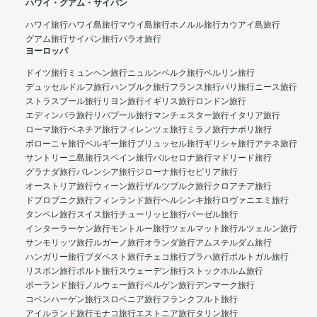
ハワイ・グアム・サイパン
ハワイ旅行
ハワイ島旅行
マウイ島旅行
ホノルル旅行
カウアイ島旅行
グアム旅行
サイパン旅行
パラオ旅行
ヨーロッパ
ドイツ旅行
ミュンヘン旅行
ニュルンベルク旅行
ベルリン旅行
デュッセルドルフ旅行
ハンブルク旅行
フランス旅行
パリ旅行
ニース旅行
ストラスブール旅行
リヨン旅行
イギリス旅行
ロンドン旅行
エディンバラ旅行
リバプール旅行
マンチェスター旅行
イタリア旅行
ローマ旅行
ベネチア旅行
フィレンツェ旅行
ミラノ旅行
ナポリ旅行
ボローニャ旅行
ベルギー旅行
ブリュッセル旅行
ギリシャ旅行
アテネ旅行
サントリーニ島旅行
スペイン旅行
バルセロナ旅行
マドリード旅行
グラナダ旅行
バレンシア旅行
ジローナ旅行
セビリア旅行
オーストリア旅行
ウィーン旅行
ザルツブルク旅行
クロアチア旅行
ドブロブニク旅行
フィンランド旅行
ヘルシンキ旅行
ロヴァニエミ旅行
タンペレ旅行
スイス旅行
チューリッヒ旅行
バーゼル旅行
インターラーケン旅行
モントルー旅行
ツェルマット旅行
ルツェルン旅行
サンモリッツ旅行
ルガーノ旅行
オランダ旅行
アムステルダム旅行
ハンガリー旅行
ブダペスト旅行
チェコ旅行
プラハ旅行
ポルトガル旅行
リスボン旅行
ポルト旅行
スウェーデン旅行
ストックホルム旅行
ポーランド旅行
ノルウェー旅行
ベルゲン旅行
デンマーク旅行
コペンハーゲン旅行
スロベニア旅行
フランクフルト旅行
アイルランド旅行
モナコ旅行
エストニア旅行
タリン旅行