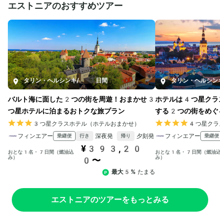
エストニアのおすすめツアー
タリン・ヘルシンキ
/
7日間
タリン・ヘルシン
バルト海に面した2つの街を周遊！おまかせ3
ホテルは4つ星クラ
つ星ホテルに泊まるおトクな旅プラン
する2つの街をめぐ
3つ星クラスホテル（ホテルおまかせ）
4つ星クラ
フィンエアー
深夜発
夕刻発
フィンエアー
乗継便
乗継便
行き
帰り
¥393,20
おとな1名・7日間（燃油込
おとな1名・7日間（燃油
み）
み）
0〜
最大5%
たまる
エストニアのツアーをもっとみる