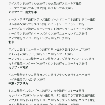
アイスランド旅行
マルタ旅行
マルタ島旅行
スロバキア旅行
ルーマニア旅行
ブルガリア旅行
ルクセンブルク旅行
オセアニア・南太平洋
オーストラリア旅行
ケアンズ旅行
ゴールドコースト旅行
シドニー旅行
メルボルン旅行
ブリスベン旅行
ハミルトン・アイランド旅行
エアーズロック旅行
ニュージーランド旅行
クライストチャーチ旅行
オークランド旅行
クイーンズタウン旅行
ニューカレドニア旅行
ヌメア旅行
フィジー旅行
ナンディ旅行
タヒチ旅行
北米
アメリカ旅行
ニューヨーク旅行
ロサンゼルス旅行
ラスベガス旅行
アナハイム旅行
セドナ旅行
シカゴ旅行
シアトル旅行
サンフランシスコ旅行
ボストン旅行
フロリダ旅行
ワシントンDC旅行
カナダ旅行
バンクーバー旅行
トロント旅行
イエローナイフ旅行
カリブ・中南米
ペルー旅行
メキシコ旅行
カンクン旅行
ブラジル旅行
キューバ旅行
ハイチ旅行
アルゼンチン旅行
中東・アフリカ
トルコ旅行
イスタンブール旅行
アンカラ旅行
イズミール旅行
カッパドキア旅行
パムッカレ旅行
ヨルダン旅行
アラブ首長国連邦旅行
アブダビ旅行
ドバイ旅行
モロッコ旅行
カサブランカ旅行
エジプト旅行
カイロ旅行
南アフリカ旅行
ケープタウン旅行
ケニア旅行