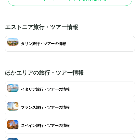
モザイク画が施され、その芸術性の高さに多くの
ールの敷地には白鳥
観光客が魅了されています。歴史的にはロシアの
館、さらには日本庭
支配を象徴する建物として複雑な歴史を持ちます
点在しています。地
が、現在は文化的価値の高い観光スポットとして
しまれ、観光客も気
人気です。無料で入場できるため、気軽に見学を
タリン中心部からは
エストニア旅行・ツアー情報
楽しめるのも魅力的。ただし、内部はツアーをの
クセスしやすいのも
ぞいて撮影禁止となっており、厳かな雰囲気の中
は特に美しい景色を
で歴史的建造物の美しさを堪能できます。
タリン旅行・ツアーの情報
です。
ほかエリアの旅行・ツアー情報
イタリア旅行・ツアーの情報
フランス旅行・ツアーの情報
スペイン旅行・ツアーの情報