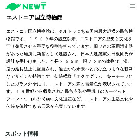
エストニア国立博物館
エストニア国立博物館は、タルトゥにある国内最大規模の民族博
物館です。1909年の設立以来、エストニアの歴史と文化を
守り発展させる重要な役割を担っています。旧ソ連の軍用滑走路
があった場所に新館として建設され、日本人建築家の田根剛氏が
設計を手掛けました。全長355m、幅72mの建物は、滑走
路の延長線上に配置され、過去から未来へと飛び立つような斬新
なデザインが特徴です。伝統模様「オクタグラム」をモチーフに
したガラス外壁には、エストニアの森と雪景色が表現されていま
す。19世紀から収集された民族衣装や手織りのカーペット、
フィン・ウゴル系民族の文化遺産など、エストニアの生活文化や
伝統を体験できる展示が充実しています。
スポット情報