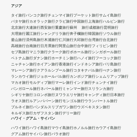
アジア
タイ旅行
バンコク旅行
チェンマイ旅行
プーケット旅行
サムイ島旅行
パタヤ旅行
カオラック旅行
クラビ旅行
中国旅行
上海旅行
ハルビン旅行
北京旅行
大連旅行
西安旅行
重慶旅行
蘇州 旅行
成都旅行
昆明旅行
大理旅行
麗江旅行
シャングリラ旅行
奔子欄旅行
韓国旅行
ソウル旅行
釜山旅行
済州島旅行
木浦旅行
仁川旅行
大邱旅行
台湾旅行
台北旅行
高雄旅行
台南旅行
日月潭旅行
阿里山旅行
台中旅行
フィリピン旅行
セブ島旅行
マニラ旅行
クラーク旅行
ボホール旅行
シンガポール旅行
ベトナム旅行
ダナン旅行
ホーチミン旅行
ハノイ旅行
フーコック旅行
ニャチャン旅行
ホイアン旅行
香港旅行
インドネシア旅行
バリ島旅行
マレーシア旅行
クアラルンプール旅行
コタキナバル旅行
ぺナン旅行
ランカウイ旅行
ジョホールバル旅行
カンボジア旅行
シェムリアップ旅行
マカオ旅行
モルディブ旅行
マーレ旅行
インド旅行
チェンナイ旅行
バンガロール旅行
ネパール旅行
ミャンマー旅行
スリランカ旅行
シギリヤ旅行
コロンボ旅行
ヌワラエリヤ旅行
キャンディ旅行
日本旅行
ラオス旅行
ルアンパバーン旅行
モンゴル旅行
ウランバートル旅行
ブルネイ旅行
バンダルスリブガワン旅行
ウズベキスタン旅行
キルギス旅行
カザフスタン旅行
デリー旅行
ハワイ・グアム・サイパン
ハワイ旅行
ハワイ島旅行
マウイ島旅行
ホノルル旅行
カウアイ島旅行
グアム旅行
サイパン旅行
パラオ旅行