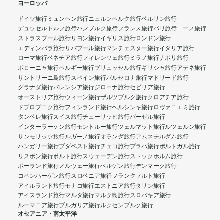
ヨーロッパ
ドイツ旅行
ミュンヘン旅行
ニュルンベルク旅行
ベルリン旅行
デュッセルドルフ旅行
ハンブルク旅行
フランス旅行
パリ旅行
ニース旅行
ストラスブール旅行
リヨン旅行
イギリス旅行
ロンドン旅行
エディンバラ旅行
リバプール旅行
マンチェスター旅行
イタリア旅行
ローマ旅行
ベネチア旅行
フィレンツェ旅行
ミラノ旅行
ナポリ旅行
ボローニャ旅行
ベルギー旅行
ブリュッセル旅行
ギリシャ旅行
アテネ旅行
サントリーニ島旅行
スペイン旅行
バルセロナ旅行
マドリード旅行
グラナダ旅行
バレンシア旅行
ジローナ旅行
セビリア旅行
オーストリア旅行
ウィーン旅行
ザルツブルク旅行
クロアチア旅行
ドブロブニク旅行
フィンランド旅行
ヘルシンキ旅行
ロヴァニエミ旅行
タンペレ旅行
スイス旅行
チューリッヒ旅行
バーゼル旅行
インターラーケン旅行
モントルー旅行
ツェルマット旅行
ルツェルン旅行
サンモリッツ旅行
ルガーノ旅行
オランダ旅行
アムステルダム旅行
ハンガリー旅行
ブダペスト旅行
チェコ旅行
プラハ旅行
ポルトガル旅行
リスボン旅行
ポルト旅行
スウェーデン旅行
ストックホルム旅行
ポーランド旅行
ノルウェー旅行
ベルゲン旅行
デンマーク旅行
コペンハーゲン旅行
スロベニア旅行
フランクフルト旅行
アイルランド旅行
モナコ旅行
エストニア旅行
タリン旅行
アイスランド旅行
マルタ旅行
マルタ島旅行
スロバキア旅行
ルーマニア旅行
ブルガリア旅行
ルクセンブルク旅行
オセアニア・南太平洋