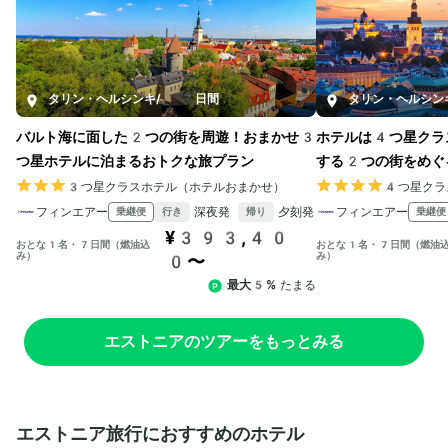
タリン・ヘルシンキ
/
7日間
タリン・ヘルシン
バルト海に面した2つの街を周遊！おまかせ3
ホテルは4つ星クラ
つ星ホテルに泊まるおトクな旅プラン
する2つの街をめぐ
3つ星クラスホテル（ホテルおまかせ）
4つ星クラ
フィンエアー
深夜発
夕刻発
フィンエアー
乗継便
乗継便
行き
帰り
¥393,40
おとな1名・7日間（燃油込
おとな1名・7日間（燃油
み）
み）
0〜
最大5%
たまる
エストニアのツアーをもっとみる
エストニア旅行におすすめのホテル