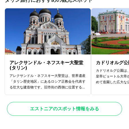
アレクサンドル・ネフスキー大聖堂
カドリオルグ公
(タリン)
カドリオルグ公園は
アレクサンドル・ネフスキー大聖堂は、世界遺産
皇帝ピョートル大帝
「タリン歴史地区」にあるロシア正教会を代表す
めて造園した広大な
る壮大な建造物です。旧市街の西側に位置する高
「エカテリーナの谷
台トームペアの丘に1900年に完成し、1
やかな装飾が特徴の
1個の黄金に輝くたまねぎ型のドームが印象的
り、現在は見事な芸
です。大聖堂内部には美しいイコン（聖像画）や
術館として一般公開
エストニアのスポット情報をみる
モザイク画が施され、その芸術性の高さに多くの
ールの敷地には白鳥
観光客が魅了されています。歴史的にはロシアの
館、さらには日本庭
支配を象徴する建物として複雑な歴史を持ちます
点在しています。地
が、現在は文化的価値の高い観光スポットとして
しまれ、観光客も気