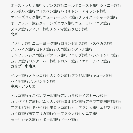
オーストラリア旅行
ケアンズ旅行
ゴールドコースト旅行
シドニー旅行
メルボルン旅行
ブリスベン旅行
ハミルトン・アイランド旅行
エアーズロック旅行
ニュージーランド旅行
クライストチャーチ旅行
オークランド旅行
クイーンズタウン旅行
ニューカレドニア旅行
ヌメア旅行
フィジー旅行
ナンディ旅行
タヒチ旅行
北米
アメリカ旅行
ニューヨーク旅行
ロサンゼルス旅行
ラスベガス旅行
アナハイム旅行
セドナ旅行
シカゴ旅行
シアトル旅行
サンフランシスコ旅行
ボストン旅行
フロリダ旅行
ワシントンDC旅行
カナダ旅行
バンクーバー旅行
トロント旅行
イエローナイフ旅行
カリブ・中南米
ペルー旅行
メキシコ旅行
カンクン旅行
ブラジル旅行
キューバ旅行
ハイチ旅行
アルゼンチン旅行
中東・アフリカ
トルコ旅行
イスタンブール旅行
アンカラ旅行
イズミール旅行
カッパドキア旅行
パムッカレ旅行
ヨルダン旅行
アラブ首長国連邦旅行
アブダビ旅行
ドバイ旅行
モロッコ旅行
カサブランカ旅行
エジプト旅行
カイロ旅行
南アフリカ旅行
ケープタウン旅行
ケニア旅行
モーリシャス旅行
カタール旅行
ドーハ旅行