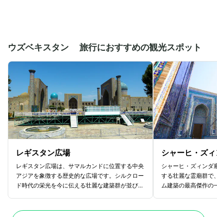
ウズベキスタン 旅行におすすめの観光スポット
レギスタン広場
シャーヒ・ズィ
レギスタン広場は、サマルカンドに位置する中央
シャーヒ・ズィンダ
アジアを象徴する歴史的な広場です。シルクロー
する壮麗な霊廟群で
ド時代の栄光を今に伝える壮麗な建築群が並びま
ム建築の最高傑作の
す。「レギスタン」とは「砂地」を意味し、かつ
ンダ」とはペルシャ
て市場や公共の集会が開かれた商業と文化の中心
預言者ムハンマドの
地でした。現在ではユネスコ世界遺産にも登録さ
ン・アッバースの墓