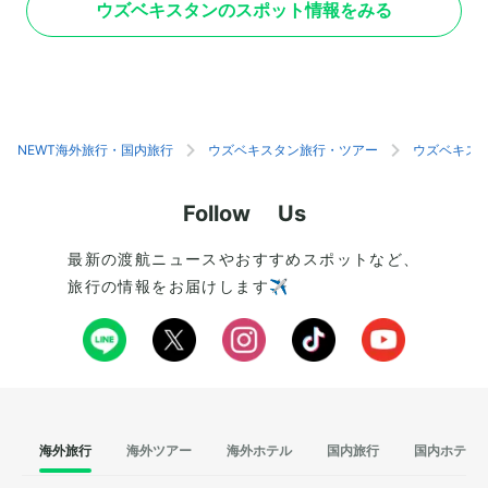
ウズベキスタンのスポット情報をみる
れ、世界中の観光客を魅了するスポットとなって
世紀以降、信仰の対
います。広場には、3つのマドラサ（イスラム
の時代に現在の壮麗
神学校）が堂々と並んでいるのが特徴。それぞれ
ャーヒ・ズィンダ廟
が異なる意味を持っており、3つとも訪れてみ
イル装飾です。青と
るのがおすすめです。また、広場は昼と夜で異な
アラベスクが、建物
る表情を見せてくれるのが見どころの1つで
景。特に廟群の通路
す。昼間は青空に映えるタイルの美しさを楽し
右に立ち並ぶ霊廟の
NEWT海外旅行・国内旅行
ウズベキスタン旅行・ツアー
ウズベキス
み、夜にはライトアップされた幻想的な景色が広
いるのが特徴です。
がるなど、異なる魅力が堪能できます。
芸術が融合した特別
Follow Us
最新の渡航ニュースやおすすめスポットなど、
旅行の情報をお届けします✈️
海外旅行
海外ツアー
海外ホテル
国内旅行
国内ホテル