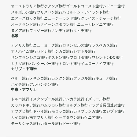
オーストラリア旅行
ケアンズ旅行
ゴールドコースト旅行
シドニー旅行
メルボルン旅行
ブリスベン旅行
ハミルトン・アイランド旅行
エアーズロック旅行
ニュージーランド旅行
クライストチャーチ旅行
オークランド旅行
クイーンズタウン旅行
ニューカレドニア旅行
ヌメア旅行
フィジー旅行
ナンディ旅行
タヒチ旅行
北米
アメリカ旅行
ニューヨーク旅行
ロサンゼルス旅行
ラスベガス旅行
アナハイム旅行
セドナ旅行
シカゴ旅行
シアトル旅行
サンフランシスコ旅行
ボストン旅行
フロリダ旅行
ワシントンDC旅行
カナダ旅行
バンクーバー旅行
トロント旅行
イエローナイフ旅行
カリブ・中南米
ペルー旅行
メキシコ旅行
カンクン旅行
ブラジル旅行
キューバ旅行
ハイチ旅行
アルゼンチン旅行
中東・アフリカ
トルコ旅行
イスタンブール旅行
アンカラ旅行
イズミール旅行
カッパドキア旅行
パムッカレ旅行
ヨルダン旅行
アラブ首長国連邦旅行
アブダビ旅行
ドバイ旅行
モロッコ旅行
カサブランカ旅行
エジプト旅行
カイロ旅行
南アフリカ旅行
ケープタウン旅行
ケニア旅行
モーリシャス旅行
カタール旅行
ドーハ旅行