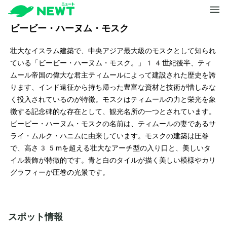
ビービー・ハーヌム・モスク
壮大なイスラム建築で、中央アジア最大級のモスクとして知られ
ている「ビービー・ハーヌム・モスク。」14世紀後半、ティ
ムール帝国の偉大な君主ティムールによって建設された歴史を誇
ります、インド遠征から持ち帰った豊富な資材と技術が惜しみな
く投入されているのが特徴。モスクはティムールの力と栄光を象
徴する記念碑的な存在として、観光名所の一つとされています。
ビービー・ハーヌム・モスクの名前は、ティムールの妻であるサ
ライ・ムルク・ハニムに由来しています。モスクの建築は圧巻
で、高さ35mを超える壮大なアーチ型の入り口と、美しいタ
イル装飾が特徴的です。青と白のタイルが描く美しい模様やカリ
グラフィーが圧巻の光景です。
スポット情報