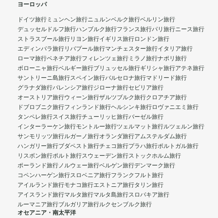
ヨーロッパ
ドイツ旅行
ミュンヘン旅行
ニュルンベルク旅行
ベルリン旅行
デュッセルドルフ旅行
ハンブルク旅行
フランス旅行
パリ旅行
ニース旅行
ストラスブール旅行
リヨン旅行
イギリス旅行
ロンドン旅行
エディンバラ旅行
リバプール旅行
マンチェスター旅行
イタリア旅行
ローマ旅行
ベネチア旅行
フィレンツェ旅行
ミラノ旅行
ナポリ旅行
ボローニャ旅行
ベルギー旅行
ブリュッセル旅行
ギリシャ旅行
アテネ旅行
サントリーニ島旅行
スペイン旅行
バルセロナ旅行
マドリード旅行
グラナダ旅行
バレンシア旅行
ジローナ旅行
セビリア旅行
オーストリア旅行
ウィーン旅行
ザルツブルク旅行
クロアチア旅行
ドブロブニク旅行
フィンランド旅行
ヘルシンキ旅行
ロヴァニエミ旅行
タンペレ旅行
スイス旅行
チューリッヒ旅行
バーゼル旅行
インターラーケン旅行
モントルー旅行
ツェルマット旅行
ルツェルン旅行
サンモリッツ旅行
ルガーノ旅行
オランダ旅行
アムステルダム旅行
ハンガリー旅行
ブダペスト旅行
チェコ旅行
プラハ旅行
ポルトガル旅行
リスボン旅行
ポルト旅行
スウェーデン旅行
ストックホルム旅行
ポーランド旅行
ノルウェー旅行
ベルゲン旅行
デンマーク旅行
コペンハーゲン旅行
スロベニア旅行
フランクフルト旅行
アイルランド旅行
モナコ旅行
エストニア旅行
タリン旅行
アイスランド旅行
マルタ旅行
マルタ島旅行
スロバキア旅行
ルーマニア旅行
ブルガリア旅行
ルクセンブルク旅行
オセアニア・南太平洋