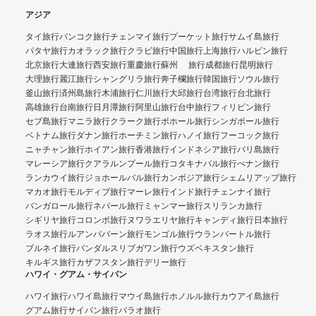
アジア
タイ旅行
バンコク旅行
チェンマイ旅行
プーケット旅行
サムイ島旅行
パタヤ旅行
カオラック旅行
クラビ旅行
中国旅行
上海旅行
ハルビン旅行
北京旅行
大連旅行
西安旅行
重慶旅行
蘇州 旅行
成都旅行
昆明旅行
大理旅行
麗江旅行
シャングリラ旅行
奔子欄旅行
韓国旅行
ソウル旅行
釜山旅行
済州島旅行
木浦旅行
仁川旅行
大邱旅行
台湾旅行
台北旅行
高雄旅行
台南旅行
日月潭旅行
阿里山旅行
台中旅行
フィリピン旅行
セブ島旅行
マニラ旅行
クラーク旅行
ボホール旅行
シンガポール旅行
ベトナム旅行
ダナン旅行
ホーチミン旅行
ハノイ旅行
フーコック旅行
ニャチャン旅行
ホイアン旅行
香港旅行
インドネシア旅行
バリ島旅行
マレーシア旅行
クアラルンプール旅行
コタキナバル旅行
ぺナン旅行
ランカウイ旅行
ジョホールバル旅行
カンボジア旅行
シェムリアップ旅行
マカオ旅行
モルディブ旅行
マーレ旅行
インド旅行
チェンナイ旅行
バンガロール旅行
ネパール旅行
ミャンマー旅行
スリランカ旅行
シギリヤ旅行
コロンボ旅行
ヌワラエリヤ旅行
キャンディ旅行
日本旅行
ラオス旅行
ルアンパバーン旅行
モンゴル旅行
ウランバートル旅行
ブルネイ旅行
バンダルスリブガワン旅行
ウズベキスタン旅行
キルギス旅行
カザフスタン旅行
デリー旅行
ハワイ・グアム・サイパン
ハワイ旅行
ハワイ島旅行
マウイ島旅行
ホノルル旅行
カウアイ島旅行
グアム旅行
サイパン旅行
パラオ旅行