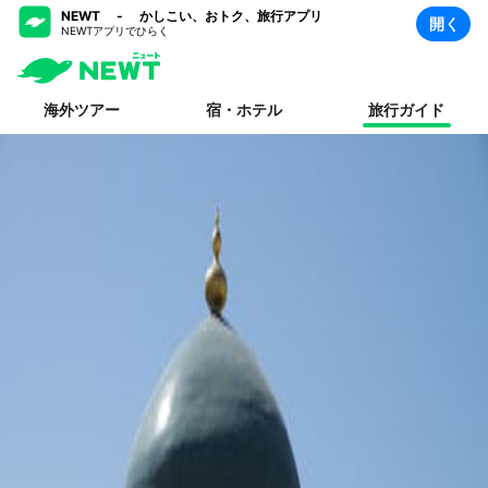
NEWT - かしこい、おトク、旅行アプリ
開く
NEWTアプリでひらく
海外ツアー
宿・ホテル
旅行ガイド