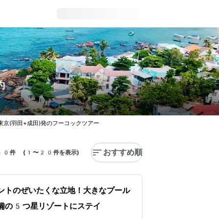
約
東京(羽田+成田)発のフーコックツアー
おすすめ順
50件 (1〜20件を表示)
ントのぜいたくな立地！大きなプール
備の5つ星リゾートにステイ