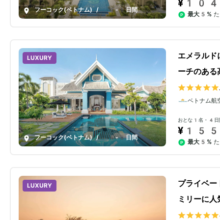
¥104
フーコック(ベトナム)
/
4-8日間
最大5%
た
エメラルド
LUXURY
ーチのある
ベトナム航
おとな1名・4日
¥155
フーコック(ベトナム)
/
4-8日間
最大5%
た
プライベー
LUXURY
ミリーに人