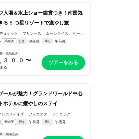
ジ入場＆水上ショー鑑賞つき！南国気
きる5つ星リゾートで癒やし旅
デュシット プリンセス ムーンライズ ビーチ
リゾート
ト
深夜発
午前発
乗継便
行き
帰り
間（燃油込み）
,300〜
ツアーをみる
まる
プールが魅力！グランドワールド中心
トホテルに癒やしのステイ
ィンホリデイズ フィエスタ フーコック
空
午前発
午後発
乗継便
行き
帰り
間（燃油込み）