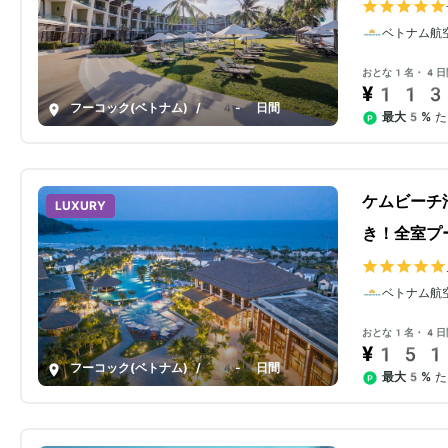
ベトナム航
おとな1名・4日
¥113
フーコック(ベトナム)
/
4-8日間
最大5%
た
ケムビーチ
LUXURY
き！全室プ
ベトナム航
おとな1名・4日
¥151
フーコック(ベトナム)
/
4-8日間
最大5%
た