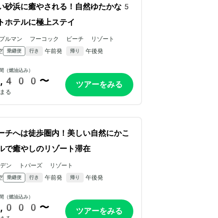
い砂浜に癒やされる！自然ゆたかな5
トホテルに極上ステイ
プルマン フーコック ビーチ リゾート
空
午前発
午後発
乗継便
行き
帰り
間（燃油込み）
,400〜
ツアーをみる
まる
ーチへは徒歩圏内！美しい自然にかこ
ルで癒やしのリゾート滞在
ルデン トパーズ リゾート
空
午前発
午後発
乗継便
行き
帰り
間（燃油込み）
,000〜
ツアーをみる