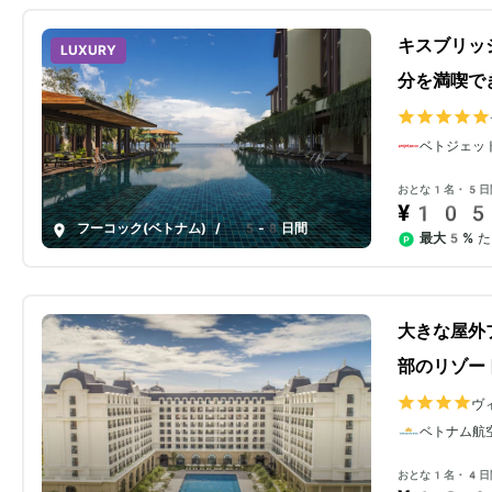
キスブリッ
LUXURY
分を満喫で
ベトジェッ
おとな1名・5日
¥105
フーコック(ベトナム)
/
5-8日間
最大5%
た
大きな屋外
部のリゾー
ヴ
ベトナム航
おとな1名・4日