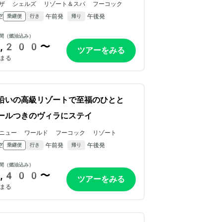
ザ シェルズ リゾート＆スパ フーコック
空
午前発
午後発
乗継便
行き
帰り
間（燃油込み）
,200〜
ツアーをみる
まる
沿いの高級リゾートで至福のひとと
ールつきのヴィラにステイ
ニュー ワールド フーコック リゾート
空
午前発
午後発
乗継便
行き
帰り
間（燃油込み）
,400〜
ツアーをみる
まる