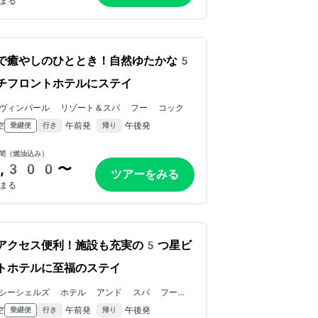
まる
で癒やしのひととき！自然ゆたかな5
チフロントホテルにステイ
ヴィンパール リゾート＆スパ フー コック
空
午前発
午後発
乗継便
行き
帰り
間（燃油込み）
,300〜
ツアーをみる
まる
アクセス便利！施設も充実の5つ星ビ
トホテルに至福のステイ
シーシェルズ ホテル アンド スパ フーコッ
ク
空
午前発
午後発
乗継便
行き
帰り