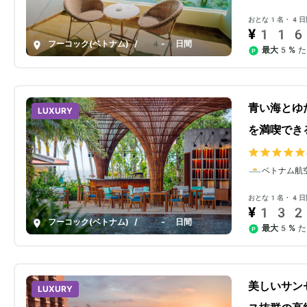
おとな1名・4日
¥116
フーコック(ベトナム)
/
4-8日間
最大5%
た
青い海とゆ
LUXURY
を満喫でき
ベトナム航
おとな1名・4日
¥132
フーコック(ベトナム)
/
4-8日間
最大5%
た
美しいサン
LUXURY