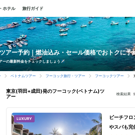
・ホテル
旅行ガイド
クツアー予約｜燃油込み・セール価格でおトクに予
アーの最新料金をチェックしましょう✈️
ー
ベトナムツアー
フーコック旅行・ツアー
フーコックツアー
東京(羽田+成田)発のフーコック(ベトナム)ツ
検索結果
アー
ビーチフロ
LUXURY
やスパも完