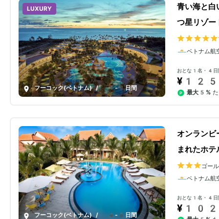
青い海と白
LUXURY
つ星リゾー
ベトナム航
おとな1名・4日
¥125
フーコック(ベトナム)
/
4-8日間
最大5%
た
オンランビ
まれたホテ
ゴー
ベトナム航
おとな1名・4日
¥102
フーコック(ベトナム)
/
4-8日間