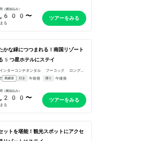
間（燃油込み）
,600〜
ツアーをみる
まる
たかな緑につつまれる！南国リゾート
る5つ星ホテルにステイ
インターコンチネンタル フーコック ロングビ
ーチリゾート by IHG
空
午前発
午後発
乗継便
行き
帰り
間（燃油込み）
,200〜
ツアーをみる
まる
セットを堪能！観光スポットにアクセ