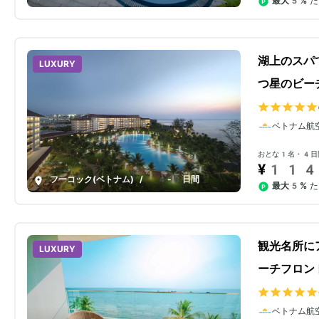
最大5%
た
湖上のスパ
LUXURY
つ星のビー
ベトナム航
おとな1名・4日
¥114
フーコック(ベトナム)
/
4-8日間
最大5%
た
観光名所に
LUXURY
ーチフロン
ベトナム航