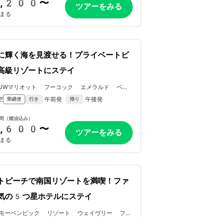
,200〜
ツアーをみる
まる
に輝く海を見渡せる！プライベートビ
高級リゾートにステイ
JWマリオット フーコック エメラルド ベイ
リゾート＆スパ
空
午前発
午後発
乗継便
行き
帰り
間（燃油込み）
,600〜
ツアーをみる
まる
トビーチで南国リゾートを満喫！ファ
気の5つ星ホテルにステイ
モーベンピック リゾート ウェイヴリー フー