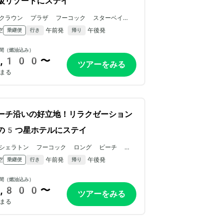
級リゾートにステイ
クラウン プラザ フーコック スターベイ b
y IHG
空
午前発
午後発
乗継便
行き
帰り
間（燃油込み）
,100〜
ツアーをみる
まる
ーチ沿いの好立地！リラクゼーション
の5つ星ホテルにステイ
シェラトン フーコック ロング ビーチ リゾ
ート
空
午前発
午後発
乗継便
行き
帰り
間（燃油込み）
,800〜
ツアーをみる
まる