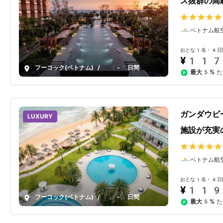
ス抜群の高
ベトナム航
おとな1名・4日
¥117
フーコック(ベトナム)
/
4-8日間
最大5%
た
ガンダウビ
LUXURY
施設が充実
ベトナム航
おとな1名・4日
¥119
フーコック(ベトナム)
/
4-8日間
最大5%
た