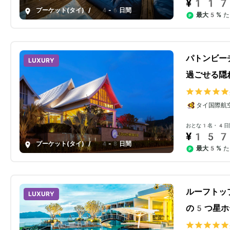
¥117
プーケット(タイ)
/
4-6日間
最大5%
た
パトンビー
LUXURY
過ごせる隠
タイ国際航
おとな1名・4日
¥157
プーケット(タイ)
/
4-8日間
最大5%
た
ルーフトッ
LUXURY
の5つ星ホ