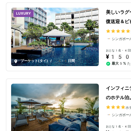
美しいラグ
LUXURY
復送迎＆ピ
シンガポー
おとな1名・4日
¥150
プーケット(タイ)
/
4-6日間
最大5%
た
インフィニ
のホテル泊
ホ
シンガポー
おとな1名・4日