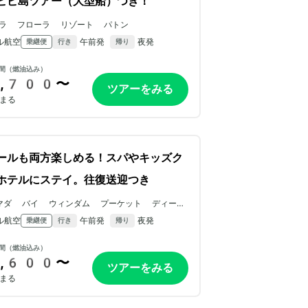
ピピ島ツアー（大型船）つき！
ラ フローラ リゾート パトン
ル航空
午前発
夜発
乗継便
行き
帰り
間（燃油込み）
,700〜
ツアーをみる
まる
ールも両方楽しめる！スパやキッズク
ホテルにステイ。往復送迎つき
マダ バイ ウィンダム プーケット ディーバ
 パトン
ル航空
午前発
夜発
乗継便
行き
帰り
間（燃油込み）
,600〜
ツアーをみる
まる