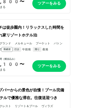
,800〜
ツアーをみる
まる
チは徒歩圏内！リラックスした時間を
れ家リゾートホテル泊
グランド メルキュール プーケット パトン
空
午前発
夜発
乗継便
行き
帰り
間（燃油込み）
,100〜
ツアーをみる
まる
プバーからの景色が自慢！プール完備
テルで優雅な滞在。往復送迎つき
クレスト リゾート＆プール ヴィラズ