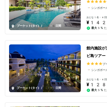
シンガポー
おとな1名・4日
¥142
プーケット(タイ)
/
4-6日間
最大5%
た
館内施設が
ピ島ツアー
プ
ス
シンガポー
おとな1名・4日
¥128
プーケット(タイ)
/
4-6日間
最大5%
た