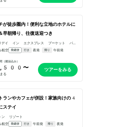
まる
チが徒歩圏内！便利な立地のホテルに
＆早朝帰り、往復送迎つき
リデイ イン エクスプレス プーケット パト
 ビーチ セントラル
ル航空
夜発
午前発
乗継便
行き
帰り
間（燃油込み）
,500〜
ツアーをみる
まる
トランやカフェが併設！家族向けの4
にステイ
トン リゾート
ル航空
午前発
夜発
乗継便
行き
帰り