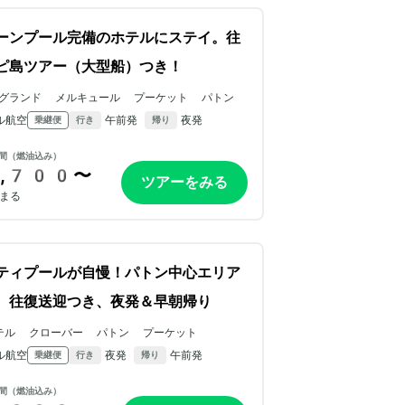
ーンプール完備のホテルにステイ。往
ピ島ツアー（大型船）つき！
グランド メルキュール プーケット パトン
ル航空
午前発
夜発
乗継便
行き
帰り
間（燃油込み）
,700〜
ツアーをみる
まる
ティプールが自慢！パトン中心エリア
。往復送迎つき、夜発＆早朝帰り
テル クローバー パトン プーケット
ル航空
夜発
午前発
乗継便
行き
帰り
間（燃油込み）