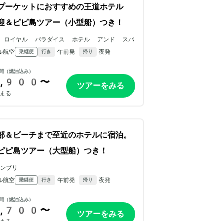
プーケットにおすすめの王道ホテル
迎＆ピピ島ツアー（小型船）つき！
 ロイヤル パラダイス ホテル アンド スパ
ル航空
午前発
夜発
乗継便
行き
帰り
間（燃油込み）
,900〜
ツアーをみる
まる
部＆ビーチまで至近のホテルに宿泊。
ピピ島ツアー（大型船）つき！
ンブリ
ル航空
午前発
夜発
乗継便
行き
帰り
間（燃油込み）
,700〜
ツアーをみる