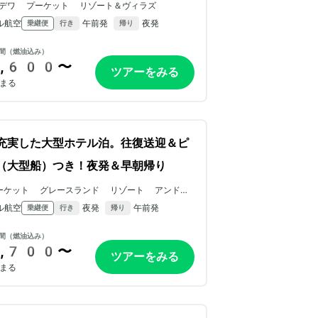
デワ プーケット リゾート＆ヴィラズ
ル航空
午前発
夜発
乗継便
行き
帰り
間（燃油込み）
,600〜
ツアーをみる
まる
充実した大型ホテル泊。往復送迎＆ピ
（大型船）つき！夜発＆早朝帰り
ーケット グレースランド リゾート アンド
パ
ル航空
夜発
午前発
乗継便
行き
帰り
間（燃油込み）
,700〜
ツアーをみる
まる