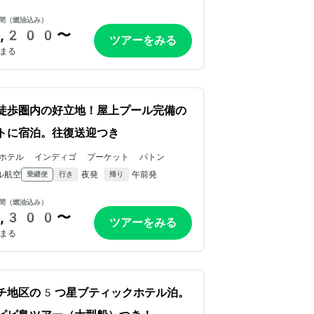
間（燃油込み）
,200〜
ツアーをみる
まる
徒歩圏内の好立地！屋上プール完備の
トに宿泊。往復送迎つき
ホテル インディゴ プーケット パトン
ル航空
夜発
午前発
乗継便
行き
帰り
間（燃油込み）
,300〜
ツアーをみる
まる
チ地区の5つ星ブティックホテル泊。