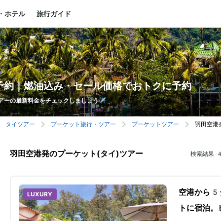
・ホテル
旅行ガイド
予約｜燃油込み・セール価格でおトクに予約
アーの最新料金をチェックしましょう✈️
タイツアー
プーケット旅行・ツアー
プーケットツアー
羽田空港
羽田空港発のプーケット(タイ)ツアー
検索結果
空港から5
LUXURY
トに宿泊。