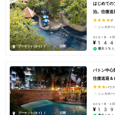
はじめての
泊。往復送
ザ
シンガポー
おとな1名・4日
¥144
プーケット(タイ)
/
4-6日間
最大5%
た
パトン中心
往復送迎＆
バウマ
シンガポー
おとな1名・4日
¥139
プーケット(タイ)
/
4-6日間