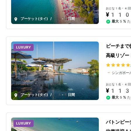
おとな1名・4日
¥110
プーケット(タイ)
/
4-8日間
最大5%
た
ビーチまで
LUXURY
高級リゾー
シンガポー
おとな1名・4日
¥113
プーケット(タイ)
/
4-6日間
最大5%
た
パトンビー
LUXURY