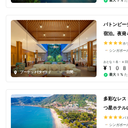
最大5%
た
パトンビー
宿泊。夜発
ホ
ン
シンガポー
おとな1名・4日
¥108
プーケット(タイ)
/
4-6日間
最大5%
た
多彩なレス
つ星ホテル
パ
シンガポー