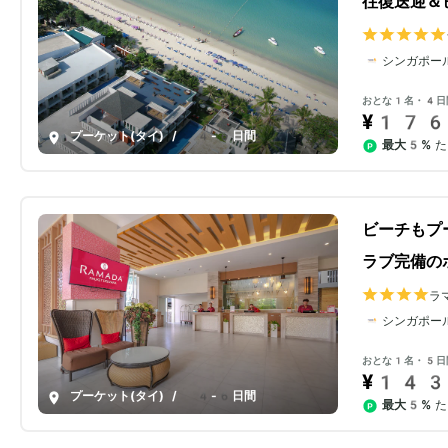
往復送迎＆
シンガポー
おとな1名・4日
¥176
プーケット(タイ)
/
4-6日間
最大5%
た
ビーチもプ
ラブ完備の
ラ
ナ
シンガポー
おとな1名・5日
¥143
プーケット(タイ)
/
4-6日間
最大5%
た