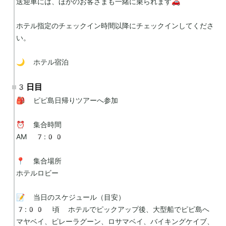
送迎車には、ほかのお客さまも一緒に乗られます🚗

ホテル指定のチェックイン時間以降にチェックインしてくださ
い。

🌙 ホテル宿泊
3日目
🎒 ピピ島日帰りツアーへ参加

⏰ 集合時間

AM 7:00

📍 集合場所

ホテルロビー

📝 当日のスケジュール（目安）

7:00 頃 ホテルでピックアップ後、大型船でピピ島へ

マヤベイ、ピレーラグーン、ロサマベイ、バイキングケイブ、