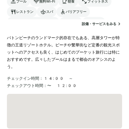
プール
無料Wi-Fi
朝食
フィットネス
レストラン
スパ
バリアフリー
24時間対応のフロント
サウナ
駐車場
設備・サービスをみる
ランドリー
空港送迎
パトンビーチのランドマーク的存在でもある、高層タワーが特
徴の王道リゾートホテル。ビーチや繁華街など定番の観光スポ
ットへのアクセスも良く、はじめてのプーケット旅行には特に
おすすめです。広々したプールはまるで都会のオアシスのよ
う。
チェックイン時間：
14:00 ～
チェックアウト時間：
〜 12:00