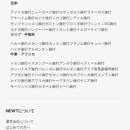
北米
アメリカ旅行
ニューヨーク旅行
ロサンゼルス旅行
ラスベガス旅行
アナハイム旅行
セドナ旅行
シカゴ旅行
シアトル旅行
サンフランシスコ旅行
ボストン旅行
フロリダ旅行
ワシントンDC旅行
カナダ旅行
バンクーバー旅行
トロント旅行
イエローナイフ旅行
カリブ・中南米
ペルー旅行
メキシコ旅行
カンクン旅行
ブラジル旅行
キューバ旅行
ハイチ旅行
アルゼンチン旅行
中東・アフリカ
トルコ旅行
イスタンブール旅行
アンカラ旅行
イズミール旅行
カッパドキア旅行
パムッカレ旅行
ヨルダン旅行
アラブ首長国連邦旅行
アブダビ旅行
ドバイ旅行
モロッコ旅行
カサブランカ旅行
エジプト旅行
カイロ旅行
南アフリカ旅行
ケープタウン旅行
ケニア旅行
モーリシャス旅行
カタール旅行
ドーハ旅行
NEWTについて
運営会社について
はじめての方へ