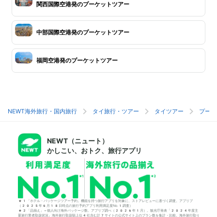
関西国際空港発のプーケットツアー
中部国際空港発のプーケットツアー
福岡空港発のプーケットツアー
NEWT海外旅行・国内旅行
タイ旅行・ツアー
タイツアー
プーケ
NEWT（ニュート）
かしこい、おトク、旅行アプリ
*1「ホテル・パッケージツアー予約」機能を持つ旅行アプリを対象に、ストアレビューに基づく調査。アプリブ
（2025年6月18日時点の旅行予約アプリ利用満足度No.1調査）
*2「品揃え」＝個人向け海外パッケージ数。アプリブ調べ（2026年1月）。観光庁発表「2024年度主
要旅行業者取扱状況」海外旅行取扱額上位4社含む計7サイトの公式サイト上のプラン数を集計・比較。海外旅行取り