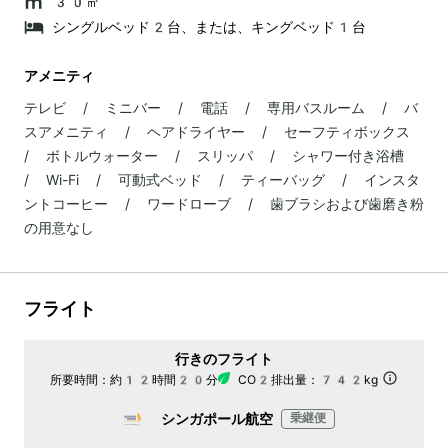
30㎡
シングルベッド2台、または、キングベッド1台
アメニティ
テレビ / ミニバー / 電話 / 専用バスルーム / バ
スアメニティ / ヘアドライヤー / セーフティボックス
/ ボトルウォーター / スリッパ / シャワー付き浴槽
/ Wi-Fi / 可動式ベッド / ティーバッグ / インスタ
ントコーヒー / ワードローブ / 歯ブラシおよび歯磨き粉
の用意なし
フライト
行きのフライト
所要時間：
約12時間20分
CO2排出量：
742kg
シンガポール航空
乗継便