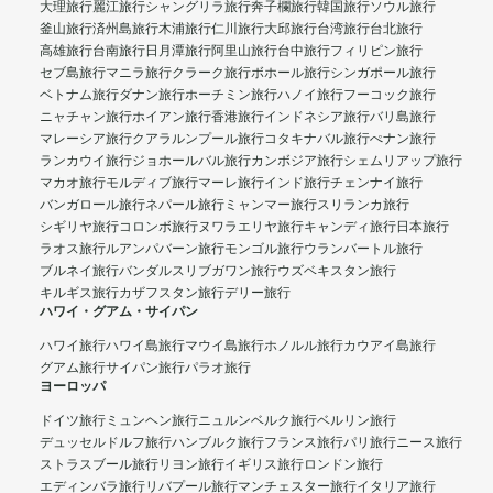
大理旅行
麗江旅行
シャングリラ旅行
奔子欄旅行
韓国旅行
ソウル旅行
釜山旅行
済州島旅行
木浦旅行
仁川旅行
大邱旅行
台湾旅行
台北旅行
高雄旅行
台南旅行
日月潭旅行
阿里山旅行
台中旅行
フィリピン旅行
セブ島旅行
マニラ旅行
クラーク旅行
ボホール旅行
シンガポール旅行
ベトナム旅行
ダナン旅行
ホーチミン旅行
ハノイ旅行
フーコック旅行
ニャチャン旅行
ホイアン旅行
香港旅行
インドネシア旅行
バリ島旅行
マレーシア旅行
クアラルンプール旅行
コタキナバル旅行
ぺナン旅行
ランカウイ旅行
ジョホールバル旅行
カンボジア旅行
シェムリアップ旅行
マカオ旅行
モルディブ旅行
マーレ旅行
インド旅行
チェンナイ旅行
バンガロール旅行
ネパール旅行
ミャンマー旅行
スリランカ旅行
シギリヤ旅行
コロンボ旅行
ヌワラエリヤ旅行
キャンディ旅行
日本旅行
ラオス旅行
ルアンパバーン旅行
モンゴル旅行
ウランバートル旅行
ブルネイ旅行
バンダルスリブガワン旅行
ウズベキスタン旅行
キルギス旅行
カザフスタン旅行
デリー旅行
ハワイ・グアム・サイパン
ハワイ旅行
ハワイ島旅行
マウイ島旅行
ホノルル旅行
カウアイ島旅行
グアム旅行
サイパン旅行
パラオ旅行
ヨーロッパ
ドイツ旅行
ミュンヘン旅行
ニュルンベルク旅行
ベルリン旅行
デュッセルドルフ旅行
ハンブルク旅行
フランス旅行
パリ旅行
ニース旅行
ストラスブール旅行
リヨン旅行
イギリス旅行
ロンドン旅行
エディンバラ旅行
リバプール旅行
マンチェスター旅行
イタリア旅行