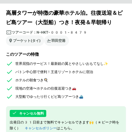
高層タワーが特徴の豪華ホテル泊。往復送迎＆ピ
ピ島ツアー（大型船）つき！夜発＆早朝帰り
ツアーコード：
N-HKT-0001-8479
プーケット(タイ)
羽田空港
このツアーの特徴
世界屈指のサービス！最新鋭の翼とやさしいおもてなし✨
パトン中心部で便利！王道リゾートホテルに宿泊
ホテルの朝食つき🍳
現地の空港〜ホテルの往復送迎つき🚗
大型船でゆったり行くピピ島ツアーつき⛴
キャンセル無料
出発日の31日前まで無料でキャンセルできます🙌（*ピーク時を
除く）
キャンセルポリシー
はこちら。