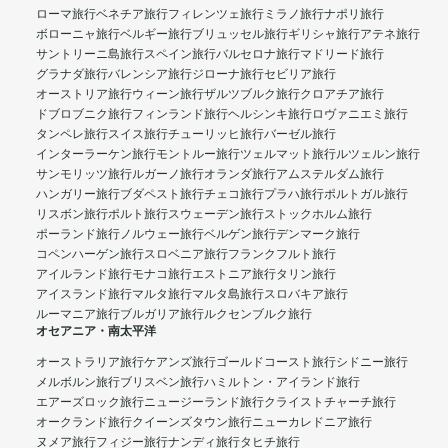
ローマ旅行
ベネチア旅行
フィレンツェ旅行
ミラノ旅行
ナポリ旅行
ボローニャ旅行
ベルギー旅行
ブリュッセル旅行
ギリシャ旅行
アテネ旅行
サントリーニ島旅行
スペイン旅行
バルセロナ旅行
マドリード旅行
グラナダ旅行
バレンシア旅行
ジローナ旅行
セビリア旅行
オーストリア旅行
ウィーン旅行
ザルツブルク旅行
クロアチア旅行
ドブロブニク旅行
フィンランド旅行
ヘルシンキ旅行
ロヴァニエミ旅行
タンペレ旅行
スイス旅行
チューリッヒ旅行
バーゼル旅行
インターラーケン旅行
モントルー旅行
ツェルマット旅行
ルツェルン旅行
サンモリッツ旅行
ルガーノ旅行
オランダ旅行
アムステルダム旅行
ハンガリー旅行
ブダペスト旅行
チェコ旅行
プラハ旅行
ポルトガル旅行
リスボン旅行
ポルト旅行
スウェーデン旅行
ストックホルム旅行
ポーランド旅行
ノルウェー旅行
ベルゲン旅行
デンマーク旅行
コペンハーゲン旅行
スロベニア旅行
フランクフルト旅行
アイルランド旅行
モナコ旅行
エストニア旅行
タリン旅行
アイスランド旅行
マルタ旅行
マルタ島旅行
スロバキア旅行
ルーマニア旅行
ブルガリア旅行
ルクセンブルク旅行
オセアニア・南太平洋
オーストラリア旅行
ケアンズ旅行
ゴールドコースト旅行
シドニー旅行
メルボルン旅行
ブリスベン旅行
ハミルトン・アイランド旅行
エアーズロック旅行
ニュージーランド旅行
クライストチャーチ旅行
オークランド旅行
クイーンズタウン旅行
ニューカレドニア旅行
ヌメア旅行
フィジー旅行
ナンディ旅行
タヒチ旅行