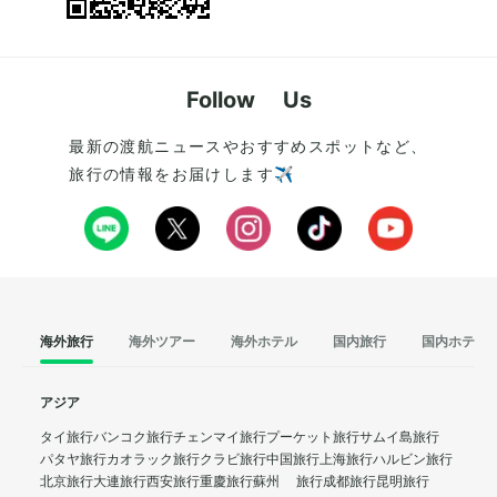
Follow Us
最新の渡航ニュースやおすすめスポットなど、
旅行の情報をお届けします✈️
海外旅行
海外ツアー
海外ホテル
国内旅行
国内ホテル
アジア
タイ旅行
バンコク旅行
チェンマイ旅行
プーケット旅行
サムイ島旅行
パタヤ旅行
カオラック旅行
クラビ旅行
中国旅行
上海旅行
ハルビン旅行
北京旅行
大連旅行
西安旅行
重慶旅行
蘇州 旅行
成都旅行
昆明旅行