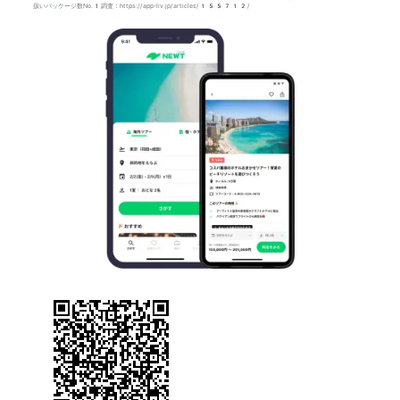
扱いパッケージ数No.1調査：https://app-liv.jp/articles/155712/