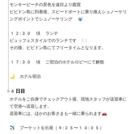
モンキービーチの景色を遠目より鑑賞

ピピドン島に到着後、スピードボートに乗り換えシュノーケリ
ングポイントでシュノーケリング 🤿

12:30 頃 ランチ

ビュッフェスタイルでのランチです 🍽️

その後、ピピドン島にてフリータイムとなります。

17:30 頃 ご宿泊のホテルロビーにて解散

🌙 ホテル宿泊
4日目
ホテルをご自身でチェックアウト後、現地スタッフが送迎車に
て空港へ送迎します。

送迎車には、ほかのお客さまも一緒に乗られます🚗

✈️ プーケットを出発（9:25〜10:05）
