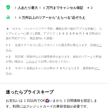
1人あたり最大10万円までキャンセル保証
※3
10万件以上のツアーから“えらべる”品ぞろえ
*「ホテル・パッケージツアー予約」機能を持つ旅行アプリを対象に、ス
トアレビューに基づく調査。アプリブ（2025年6月18日時点の
旅行予約アプリ 満足度No.1調査）
※1 会員ステータスに応じてポイントの還元率が異なります。詳細は
こ
ちら
。
※2 同日程・同条件などの適用条件があります。他社のツアーより料金
が高い場合は、
こちら
よりお問い合わせください。
※3 サポート金額はキャンセル料の70%となります。適用条件は
こ
ちら
。
迷ったらプライスキープ
お支払いは
2
日以内でOK🙆‍♀️いまから
2
日間価格を固定しま
す。利用にはクレジットカードの事前登録が必要です。