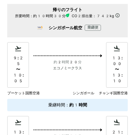
帰りのフライト
所要時間：
約10時間30分
CO2排出量：
742kg
シンガポール航空
乗継便
9:2
13:
約2時間20分
5
00
エコノミークラス
〜
〜
10:
13:
05
10
プーケット国際空港
シンガポール チャンギ国際空港
乗継時間
：
約1時間
13:
21: