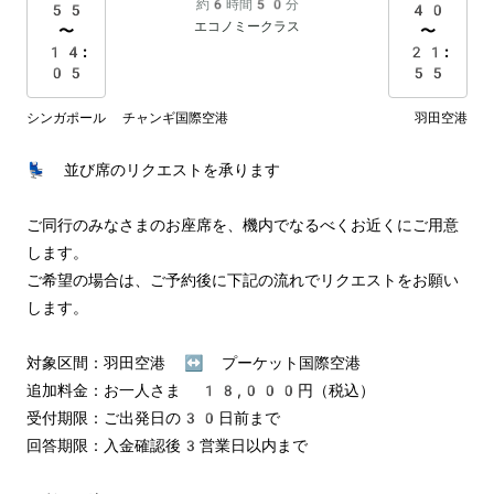
約6時間50分
55
40
エコノミークラス
〜
〜
14:
21:
05
55
シンガポール チャンギ国際空港
羽田空港
💺 並び席のリクエストを承ります

ご同行のみなさまのお座席を、機内でなるべくお近くにご用意
します。

ご希望の場合は、ご予約後に下記の流れでリクエストをお願い
します。

対象区間：羽田空港 ↔︎ プーケット国際空港

追加料金：お一人さま 18,000円（税込）

受付期限：ご出発日の30日前まで

回答期限：入金確認後3営業日以内まで
