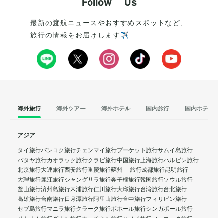
Follow Us
最新の渡航ニュースやおすすめスポットなど、
旅行の情報をお届けします✈️
海外旅行
海外ツアー
海外ホテル
国内旅行
国内ホテル
アジア
タイ旅行
バンコク旅行
チェンマイ旅行
プーケット旅行
サムイ島旅行
パタヤ旅行
カオラック旅行
クラビ旅行
中国旅行
上海旅行
ハルビン旅行
北京旅行
大連旅行
西安旅行
重慶旅行
蘇州 旅行
成都旅行
昆明旅行
大理旅行
麗江旅行
シャングリラ旅行
奔子欄旅行
韓国旅行
ソウル旅行
釜山旅行
済州島旅行
木浦旅行
仁川旅行
大邱旅行
台湾旅行
台北旅行
高雄旅行
台南旅行
日月潭旅行
阿里山旅行
台中旅行
フィリピン旅行
セブ島旅行
マニラ旅行
クラーク旅行
ボホール旅行
シンガポール旅行