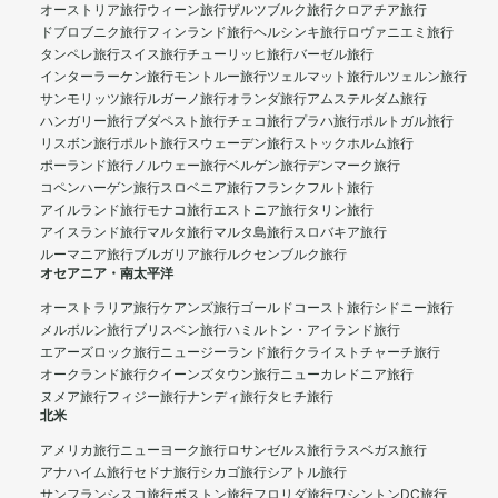
オーストリア旅行
ウィーン旅行
ザルツブルク旅行
クロアチア旅行
ドブロブニク旅行
フィンランド旅行
ヘルシンキ旅行
ロヴァニエミ旅行
タンペレ旅行
スイス旅行
チューリッヒ旅行
バーゼル旅行
インターラーケン旅行
モントルー旅行
ツェルマット旅行
ルツェルン旅行
サンモリッツ旅行
ルガーノ旅行
オランダ旅行
アムステルダム旅行
ハンガリー旅行
ブダペスト旅行
チェコ旅行
プラハ旅行
ポルトガル旅行
リスボン旅行
ポルト旅行
スウェーデン旅行
ストックホルム旅行
ポーランド旅行
ノルウェー旅行
ベルゲン旅行
デンマーク旅行
コペンハーゲン旅行
スロベニア旅行
フランクフルト旅行
アイルランド旅行
モナコ旅行
エストニア旅行
タリン旅行
アイスランド旅行
マルタ旅行
マルタ島旅行
スロバキア旅行
ルーマニア旅行
ブルガリア旅行
ルクセンブルク旅行
オセアニア・南太平洋
オーストラリア旅行
ケアンズ旅行
ゴールドコースト旅行
シドニー旅行
メルボルン旅行
ブリスベン旅行
ハミルトン・アイランド旅行
エアーズロック旅行
ニュージーランド旅行
クライストチャーチ旅行
オークランド旅行
クイーンズタウン旅行
ニューカレドニア旅行
ヌメア旅行
フィジー旅行
ナンディ旅行
タヒチ旅行
北米
アメリカ旅行
ニューヨーク旅行
ロサンゼルス旅行
ラスベガス旅行
アナハイム旅行
セドナ旅行
シカゴ旅行
シアトル旅行
サンフランシスコ旅行
ボストン旅行
フロリダ旅行
ワシントンDC旅行