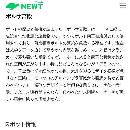
ボルサ宮殿
ポルトの歴史と芸術が詰まった「ボルサ宮殿」は、19世紀に
建設された壮麗な建築物です。かつてポルト商工会議所として使
用されており、商業都市ポルトの繁栄を象徴する存在です。現在
は見学ツアーを通じて華やかな内装を楽しめます。外観はクラシ
カルで落ち着いた印象ですが、一歩中に入ると豪華な装飾が施さ
れた空間が広がります。特に見どころとなるのが「アラブの間」
です。黄金色の壁や細やかな彫刻、天井を彩るモザイク模様が織
りなす空間は、モロッコのアルハンブラ宮殿から着想を得たと言
われています。精巧なデザインと圧倒的な美しさは、圧巻の光
景。また、大理石がふんだんに使われた中央階段や、天井画が美
しい議会の間も見逃せません。
スポット情報