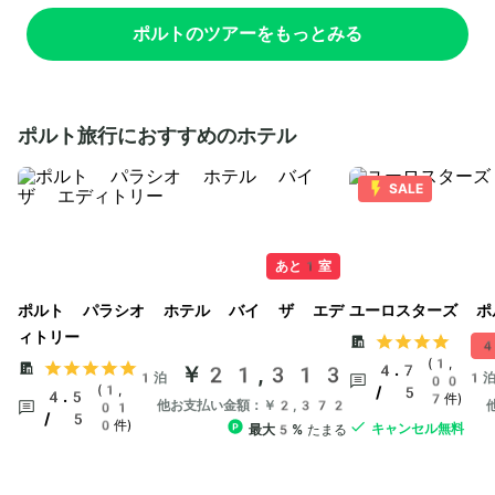
ポルトのツアーをもっとみる
ポルト旅行におすすめのホテル
SALE
あと1室
ポルト パラシオ ホテル バイ ザ エデ
ユーロスターズ ポ
ィトリー
4
(1,
￥21,313
4.7
1泊
1
00
(1,
/ 5
4.5
7件)
他お支払い金額：￥2,372
01
/ 5
0件)
キャンセル無料
最大5%
たまる