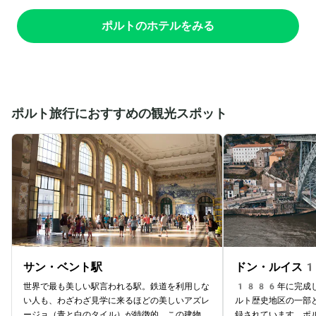
ポルトのホテルをみる
ポルト旅行におすすめの観光スポット
サン・ベント駅
ドン・ルイス
世界で最も美しい駅言われる駅。鉄道を利用しな
1886年に完成し
い人も、わざわざ見学に来るほどの美しいアズレ
ルト歴史地区の一部
ージョ（青と白のタイル）が特徴的。この建物
録されています。ポ