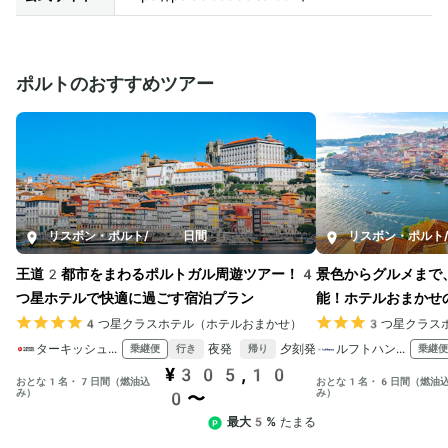
ポルトのおすすめツアー
リスボン・ポルト
/
7日間
リスボン・ポルト
王道2都市をまわるポルトガル周遊ツアー！4
景色からグルメまで
つ星ホテルで快適に過ごす宿泊プラン
能！ホテルおまかせ
4つ星クラスホテル（ホテルおまかせ）
3つ星クラス
ターキッシュ エアラインズ
夜発
夕刻発
ルフトハンザドイツ航空
乗継便
乗継便
行き
帰り
¥305,10
おとな1名・7日間（燃油込
おとな1名・6日間（燃油
み）
み）
0〜
最大5%
たまる