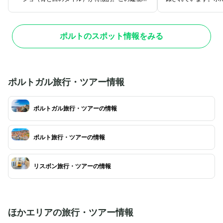
は、建築家のホセ・マルケス・ダ・シルバが設計
ァ・デ・ガイア地区
し、ポルトガルを代表するアズレージョ作家のジ
8メートル、高さ4
ョルジュ・コラッソがアズレージョを制作しまし
395メートルと非
ポルトのスポット情報をみる
た。アズレージョに描かれているのは、戦いやお
車・徒歩での横断が
祭りの様子、交通や汽車の歴史、田園風景など。
歩にぴったり。エッ
アズレージョは装飾のためだけではなく、室温管
ンドル・ギュスター
理の機能も果たしています。外観や天井の装飾、
人であるテオフィロ
時計やガラスなども非常に美しく、見応えがあり
ました。橋からは素
ポルトガル旅行・ツアー情報
ます。中心街に位置しており、観光スポットへの
ビューが楽しめ、昼
アクセスも便利です。駅周辺にはレストランやシ
ライトアップは特に
ョップも多く、食事やお買い物を楽しむことがで
ポルトガル旅行・ツアーの情報
面に反射し、ロマン
きます。
ができます。
ポルト旅行・ツアーの情報
リスボン旅行・ツアーの情報
ほかエリアの旅行・ツアー情報