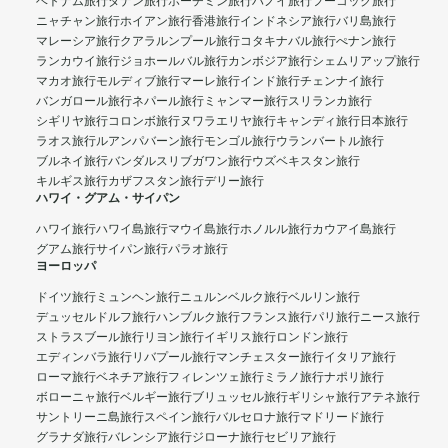
ベトナム旅行
ダナン旅行
ホーチミン旅行
ハノイ旅行
フーコック旅行
ニャチャン旅行
ホイアン旅行
香港旅行
インドネシア旅行
バリ島旅行
マレーシア旅行
クアラルンプール旅行
コタキナバル旅行
ぺナン旅行
ランカウイ旅行
ジョホールバル旅行
カンボジア旅行
シェムリアップ旅行
マカオ旅行
モルディブ旅行
マーレ旅行
インド旅行
チェンナイ旅行
バンガロール旅行
ネパール旅行
ミャンマー旅行
スリランカ旅行
シギリヤ旅行
コロンボ旅行
ヌワラエリヤ旅行
キャンディ旅行
日本旅行
ラオス旅行
ルアンパバーン旅行
モンゴル旅行
ウランバートル旅行
ブルネイ旅行
バンダルスリブガワン旅行
ウズベキスタン旅行
キルギス旅行
カザフスタン旅行
デリー旅行
ハワイ・グアム・サイパン
ハワイ旅行
ハワイ島旅行
マウイ島旅行
ホノルル旅行
カウアイ島旅行
グアム旅行
サイパン旅行
パラオ旅行
ヨーロッパ
ドイツ旅行
ミュンヘン旅行
ニュルンベルク旅行
ベルリン旅行
デュッセルドルフ旅行
ハンブルク旅行
フランス旅行
パリ旅行
ニース旅行
ストラスブール旅行
リヨン旅行
イギリス旅行
ロンドン旅行
エディンバラ旅行
リバプール旅行
マンチェスター旅行
イタリア旅行
ローマ旅行
ベネチア旅行
フィレンツェ旅行
ミラノ旅行
ナポリ旅行
ボローニャ旅行
ベルギー旅行
ブリュッセル旅行
ギリシャ旅行
アテネ旅行
サントリーニ島旅行
スペイン旅行
バルセロナ旅行
マドリード旅行
グラナダ旅行
バレンシア旅行
ジローナ旅行
セビリア旅行