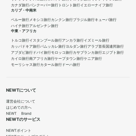
カナダ旅行
バンクーバー旅行
トロント旅行
イエローナイフ旅行
カリブ・中南米
ペルー旅行
メキシコ旅行
カンクン旅行
ブラジル旅行
キューバ旅行
ハイチ旅行
アルゼンチン旅行
中東・アフリカ
トルコ旅行
イスタンブール旅行
アンカラ旅行
イズミール旅行
カッパドキア旅行
パムッカレ旅行
ヨルダン旅行
アラブ首長国連邦旅行
アブダビ旅行
ドバイ旅行
モロッコ旅行
カサブランカ旅行
エジプト旅行
カイロ旅行
南アフリカ旅行
ケープタウン旅行
ケニア旅行
モーリシャス旅行
カタール旅行
ドーハ旅行
NEWTについて
運営会社について
はじめての方へ
NEWT Brand
NEWTのサービス
NEWTポイント