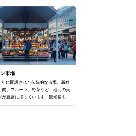
面の2つに分かれた階段、多彩色の
種礼拝堂祭壇などが見どころ。クレリ
は、1754〜1763年にかけ
れました。塔の高さは76メートル
には225段の階段があり、頂上か
トの街並みを見渡すことができます。
の屋根が連なる絶景は必見ですよ。ク
教会では、歴史的な教会堂や多くの美
賞することもできます。
オン市場
年に開設された伝統的な市場。新鮮
、肉、フルーツ、野菜など、地元の美
材が豊富に揃っています。観光客も地
も訪れ、賑わっています。地元料理を
い方には必見のスポット。また、お土
リーブオイルやチーズ、ワインなどが
です。