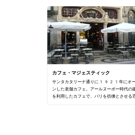
が設計し、ポルトガルを代表するアズレー
作家のジョルジュ・コラッソがアズレージ
制作しました。アズレージョに描かれてい
は、戦いやお祭りの様子、交通や汽車の歴
田園風景など。アズレージョは装飾のため
ではなく、室温管理の機能も果たしていま
外観や天井の装飾、時計やガラスなども非
美しく、見応えがあります。中心街に位置
おり、観光スポットへのアクセスも便利で
駅周辺にはレストランやショップも多く、
カフェ・マジェスティック
やお買い物を楽しむことができます。
サンタカタリーナ通りに1921年にオ
ンした老舗カフェ。アールヌーボー時代の
を利用したカフェで、パリを彷彿とさせる
気が特徴的です。味わい深い革張りのイス
喰で装飾された天井、壁一面の鏡など、ア
ィークで老舗の風格が漂う内装。店内では
食やコーヒー、お茶、スイーツに加え、ア
ール類や本格的な食事まで揃っています。