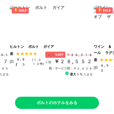
SALE
SALE
ヒルトン ポルト ガイア
ワイン &
ール ラグ
861
￥36,216
21%OFF
ールド
4.8
(1,0
27
￥28,552
1泊
10件)
/ 5
4.9 
245
税・サービス料：￥2,626
5
たまる
最大5%
たまる
ポルトのホテルをみる