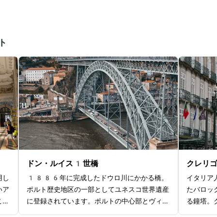
ト
ドン・ルイス1世橋
クレリ
用し
1886年に完成したドウロ川にかかる橋。
イタリア
いア
ポルト歴史地区の一部としてユネスコ世界遺産
たバロッ
この
に登録されています。ポルトの中心部とヴィ
る鐘塔。
ルバ
ラ・ノヴァ・デ・ガイア地区を結ぶ2階建の
が始まり