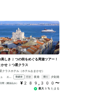
ン・ポルト
/
7日間
の美しき2つの街をめぐる周遊ツアー！
まかせ3つ星クラス
星クラスホテル（ホテルおまかせ）
ターキッシュ エアラインズ
夜発
夕刻発
乗継便
行き
帰り
¥289,300〜
日間（燃油込み）
最大5%
たまる