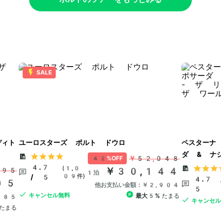
SALE
ディト
ユーロスターズ ポルト ドウロ
ペスターナ
ダ & ナ
￥52,048
42%OFF
ディング 
4.7
(1,0
￥30,144
495
1泊
09件)
/ 5
4.7 
05
他お支払い金額：￥2,904
5
キャンセル無料
最大5%
たまる
585
キャンセ
たまる