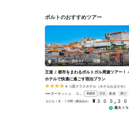
ポルトのおすすめツアー
リスボン・ポルト
/
7日間
王道2都市をまわるポルトガル周遊ツアー！
ホテルで快適に過ごす宿泊プラン
4つ星クラスホテル（ホテルおまかせ）
ターキッシュ エアラインズ
夜発
乗継便
行き
帰り
¥305,3
おとな1名・7日間（燃油込み）
最大5%