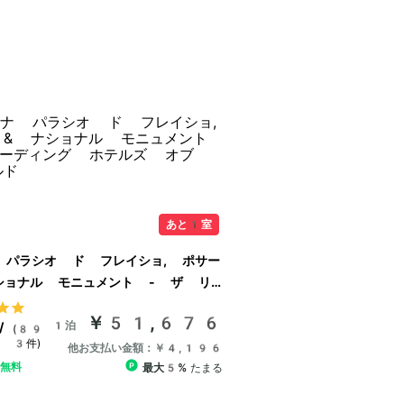
あと1室
 パラシオ ド フレイショ, ポサー
ショナル モニュメント - ザ リー
ホテルズ オブ ザ ワールド
￥51,676
1泊
/
(89
3件)
他お支払い金額：￥4,196
ル無料
最大5%
たまる