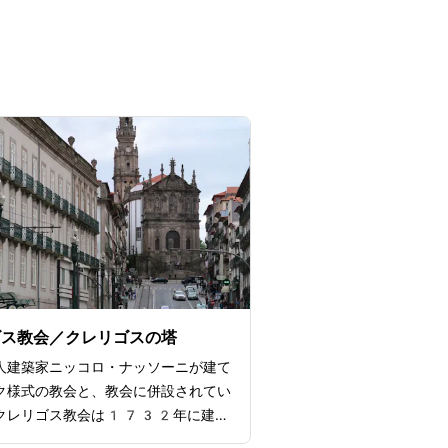
ゴス教会／クレリゴスの塔
人建築家ニッコロ・ナッソーニが建て
ク様式の教会と、教会に併設されてい
クレリゴス教会は1732年に建設
、1750年に完成。花や貝の彫刻