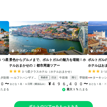
リスボン・ポルト
/
6日間
リスボ
4つ星
景色からグルメまで、ポルトガルの魅力を堪能！ホ
ポルトガル
テルおまかせの2都市周遊ツアー
ホテルはお
3つ星クラスホテル（ホテルおまかせ）
3つ
夕刻発
ルフトハンザドイツ航空
午前発
早朝発
乗継便
行き
帰り
00〜
¥496,400〜
おとな1名・6日間（燃油込み）
おとな1名・7
たまる
最大5%
たまる
ポルトのツアーをもっとみる