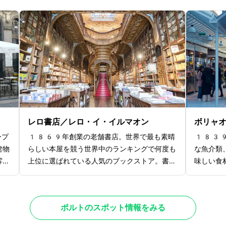
ジョ
橋で、幅は8メートル、高さ45メートル、
や教会前
ョを
上層の長さは395メートルと非常に大きい
大理石の
るの
です。鉄道・車・徒歩での横断が可能で、景色
ゴスの塔
史、
を見ながらの散歩にぴったり。エッフェル塔を
て建設さ
だけ
設計したアレクサンドル・ギュスターヴ・エッ
で、党内
す。
フェルの弟子の1人であるテオフィロ・セイ
らはポル
常に
リグによって設計されました。橋からは素晴ら
オレンジ
して
しいポルト市のパノラマビューが楽しめ、昼の
レリゴス
す。
景色も美しいですが、夜のライトアップは特に
術品を鑑
食事
幻想的。橋と街の明かりが水面に反射し、ロマ
レロ書店／レロ・イ・イルマオン
ボリャ
ンチックな雰囲気を楽しむことができます。
ープ
1869年創業の老舗書店。世界で最も素晴
1839
建物
らしい本屋を競う世界中のランキングで何度も
な魚介類
雰囲
上位に選ばれている人気のブックストア。書店
味しい食
や漆
内に入るとまず最初に目に飛び込んでくるの
元の人々
ンテ
が、ユニークな形の中央の赤い階段。鉄筋コン
楽しみた
、軽
クリートで作られており、繊細な見た目に関わ
産にはオ
ポルトのスポット情報をみる
ルコ
らず非常に丈夫な構造となっています。書店内
おすすめ
日中
は繊細な彫刻が施されたアーチや天井など、階