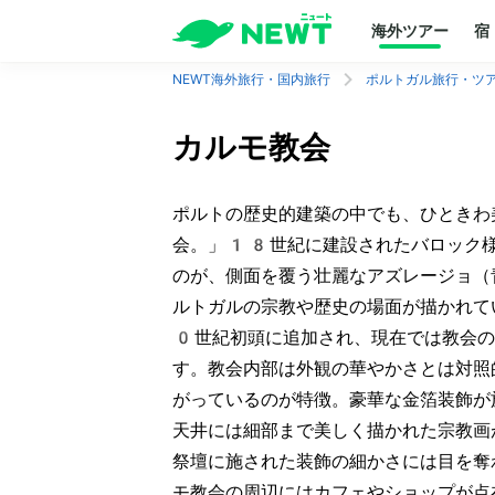
海外ツアー
宿
NEWT海外旅行・国内旅行
ポルトガル旅行・ツ
カルモ教会
ポルトの歴史的建築の中でも、ひときわ
会。」18世紀に建設されたバロック
のが、側面を覆う壮麗なアズレージョ（
ルトガルの宗教や歴史の場面が描かれて
0世紀初頭に追加され、現在では教会の
す。教会内部は外観の華やかさとは対照
がっているのが特徴。豪華な金箔装飾が
天井には細部まで美しく描かれた宗教画
祭壇に施された装飾の細かさには目を奪
モ教会の周辺にはカフェやショップが点