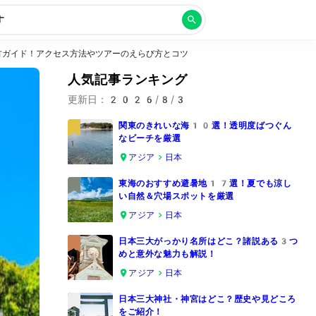
す
方ガイド！アクセス方法やツアーのえらび方とコツ
人気記事ランキング
更新日：
2026/8/3
関東のきれいな海10選！透明度ばつぐん
なビーチを厳選
1
アジア
日本
東海のおすすめ避暑地17選！夏でも涼し
い自然＆穴場スポットを厳選
2
アジア
日本
日本三大がっかり名所はどこ？諸説ある3つ
めと意外な魅力も解説！
3
アジア
日本
日本三大神社・神宮はどこ？歴史や見どころ
をご紹介！