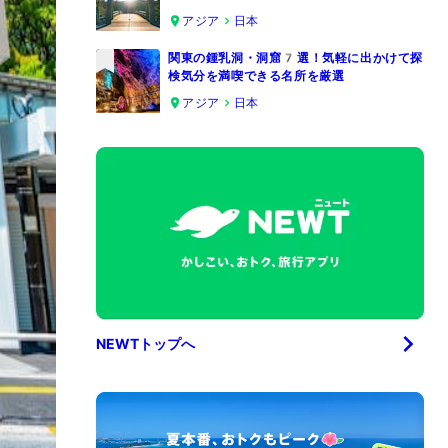
4
アジア
日本
関東の鍾乳洞・洞窟7選！気軽に出かけて探
検気分を満喫できる名所を厳選
5
アジア
日本
NEWTトップへ