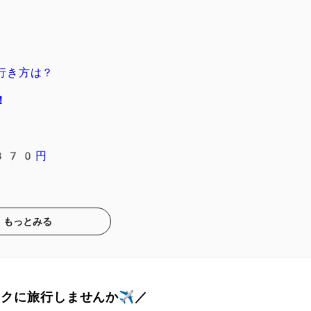
行き方は？
！
370円
もっとみる
トクに旅行しませんか✈️／