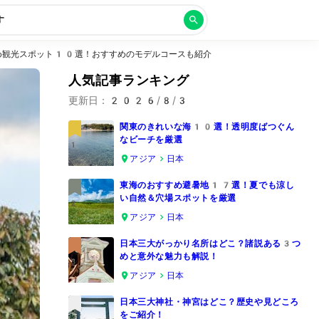
す
め観光スポット10選！おすすめのモデルコースも紹介
人気記事ランキング
更新日：
2026/8/3
関東のきれいな海10選！透明度ばつぐん
なビーチを厳選
1
アジア
日本
東海のおすすめ避暑地17選！夏でも涼し
い自然＆穴場スポットを厳選
2
アジア
日本
日本三大がっかり名所はどこ？諸説ある3つ
めと意外な魅力も解説！
3
アジア
日本
日本三大神社・神宮はどこ？歴史や見どころ
をご紹介！