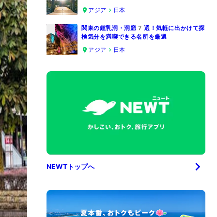
4
アジア
日本
関東の鍾乳洞・洞窟7選！気軽に出かけて探
検気分を満喫できる名所を厳選
5
アジア
日本
NEWTトップへ