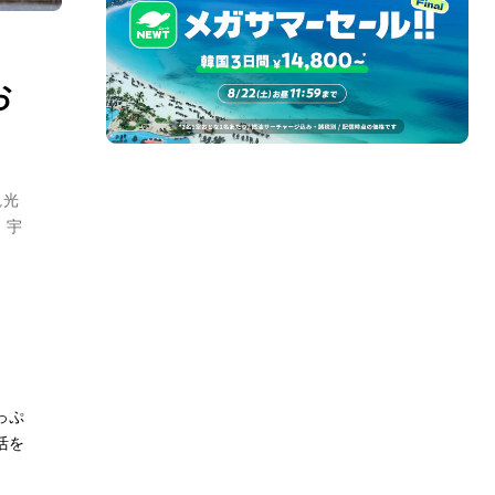
お
観光
・宇
っぷ
活を