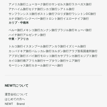
アメリカ旅行
ニューヨーク旅行
ロサンゼルス旅行
ラスベガス旅行
アナハイム旅行
セドナ旅行
シカゴ旅行
シアトル旅行
サンフランシスコ旅行
ボストン旅行
フロリダ旅行
ワシントンDC旅行
カナダ旅行
バンクーバー旅行
トロント旅行
イエローナイフ旅行
カリブ・中南米
ペルー旅行
メキシコ旅行
カンクン旅行
ブラジル旅行
キューバ旅行
ハイチ旅行
アルゼンチン旅行
中東・アフリカ
トルコ旅行
イスタンブール旅行
アンカラ旅行
イズミール旅行
カッパドキア旅行
パムッカレ旅行
ヨルダン旅行
アラブ首長国連邦旅行
アブダビ旅行
ドバイ旅行
モロッコ旅行
カサブランカ旅行
エジプト旅行
カイロ旅行
南アフリカ旅行
ケープタウン旅行
ケニア旅行
モーリシャス旅行
カタール旅行
ドーハ旅行
NEWTについて
運営会社について
はじめての方へ
NEWT Brand