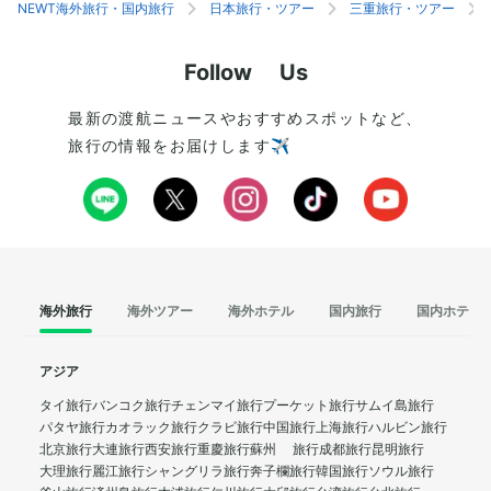
が有名です。古代から続く伝統行事で、社殿や御
する和菓子です。あ
NEWT海外旅行・国内旅行
日本旅行・ツアー
三重旅行・ツアー
神体が新しくなるのが特徴。次回の遷宮は20
絶妙な一品です。さ
33年に予定されています。
ので、食べ歩きを楽
Follow Us
最新の渡航ニュースやおすすめスポットなど、
旅行の情報をお届けします✈️
海外旅行
海外ツアー
海外ホテル
国内旅行
国内ホテル
アジア
タイ旅行
バンコク旅行
チェンマイ旅行
プーケット旅行
サムイ島旅行
パタヤ旅行
カオラック旅行
クラビ旅行
中国旅行
上海旅行
ハルビン旅行
北京旅行
大連旅行
西安旅行
重慶旅行
蘇州 旅行
成都旅行
昆明旅行
大理旅行
麗江旅行
シャングリラ旅行
奔子欄旅行
韓国旅行
ソウル旅行