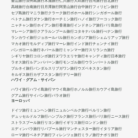
釜山旅行
済州島旅行
木浦旅行
仁川旅行
大邱旅行
台湾旅行
台北旅行
高雄旅行
台南旅行
日月潭旅行
阿里山旅行
台中旅行
フィリピン旅行
セブ島旅行
マニラ旅行
クラーク旅行
ボホール旅行
シンガポール旅行
ベトナム旅行
ダナン旅行
ホーチミン旅行
ハノイ旅行
フーコック旅行
ニャチャン旅行
ホイアン旅行
香港旅行
インドネシア旅行
バリ島旅行
マレーシア旅行
クアラルンプール旅行
コタキナバル旅行
ぺナン旅行
ランカウイ旅行
ジョホールバル旅行
カンボジア旅行
シェムリアップ旅行
マカオ旅行
モルディブ旅行
マーレ旅行
インド旅行
チェンナイ旅行
バンガロール旅行
ネパール旅行
ミャンマー旅行
スリランカ旅行
シギリヤ旅行
コロンボ旅行
ヌワラエリヤ旅行
キャンディ旅行
日本旅行
ラオス旅行
ルアンパバーン旅行
モンゴル旅行
ウランバートル旅行
ブルネイ旅行
バンダルスリブガワン旅行
ウズベキスタン旅行
キルギス旅行
カザフスタン旅行
デリー旅行
ハワイ・グアム・サイパン
ハワイ旅行
ハワイ島旅行
マウイ島旅行
ホノルル旅行
カウアイ島旅行
グアム旅行
サイパン旅行
パラオ旅行
ヨーロッパ
ドイツ旅行
ミュンヘン旅行
ニュルンベルク旅行
ベルリン旅行
デュッセルドルフ旅行
ハンブルク旅行
フランス旅行
パリ旅行
ニース旅行
ストラスブール旅行
リヨン旅行
イギリス旅行
ロンドン旅行
エディンバラ旅行
リバプール旅行
マンチェスター旅行
イタリア旅行
ローマ旅行
ベネチア旅行
フィレンツェ旅行
ミラノ旅行
ナポリ旅行