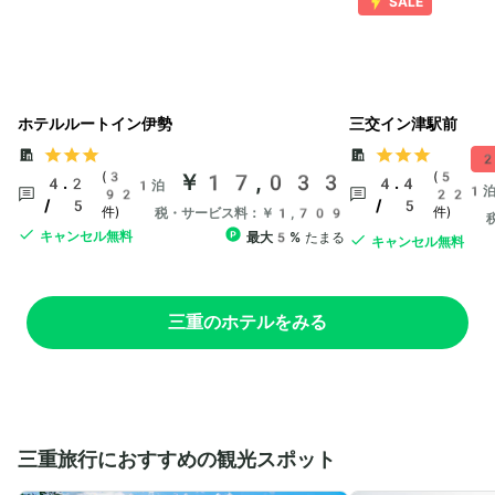
SALE
ホテルルートイン伊勢
三交イン津駅前
2
(3
￥17,033
(5
4.2
4.4
1泊
1
92
22
/ 5
/ 5
件)
件)
税・サービス料：￥1,709
キャンセル無料
最大5%
たまる
キャンセル無料
三重のホテルをみる
三重旅行におすすめの観光スポット