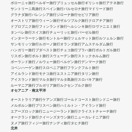
ボローニャ旅行
ベルギー旅行
ブリュッセル旅行
ギリシャ旅行
アテネ旅行
サントリーニ島旅行
スペイン旅行
バルセロナ旅行
マドリード旅行
グラナダ旅行
バレンシア旅行
ジローナ旅行
セビリア旅行
オーストリア旅行
ウィーン旅行
ザルツブルク旅行
クロアチア旅行
ドブロブニク旅行
フィンランド旅行
ヘルシンキ旅行
ロヴァニエミ旅行
タンペレ旅行
スイス旅行
チューリッヒ旅行
バーゼル旅行
インターラーケン旅行
モントルー旅行
ツェルマット旅行
ルツェルン旅行
サンモリッツ旅行
ルガーノ旅行
オランダ旅行
アムステルダム旅行
ハンガリー旅行
ブダペスト旅行
チェコ旅行
プラハ旅行
ポルトガル旅行
リスボン旅行
ポルト旅行
スウェーデン旅行
ストックホルム旅行
ポーランド旅行
ノルウェー旅行
ベルゲン旅行
デンマーク旅行
コペンハーゲン旅行
スロベニア旅行
フランクフルト旅行
アイルランド旅行
モナコ旅行
エストニア旅行
タリン旅行
アイスランド旅行
マルタ旅行
マルタ島旅行
スロバキア旅行
ルーマニア旅行
ブルガリア旅行
ルクセンブルク旅行
オセアニア・南太平洋
オーストラリア旅行
ケアンズ旅行
ゴールドコースト旅行
シドニー旅行
メルボルン旅行
ブリスベン旅行
ハミルトン・アイランド旅行
エアーズロック旅行
ニュージーランド旅行
クライストチャーチ旅行
オークランド旅行
クイーンズタウン旅行
ニューカレドニア旅行
ヌメア旅行
フィジー旅行
ナンディ旅行
タヒチ旅行
北米