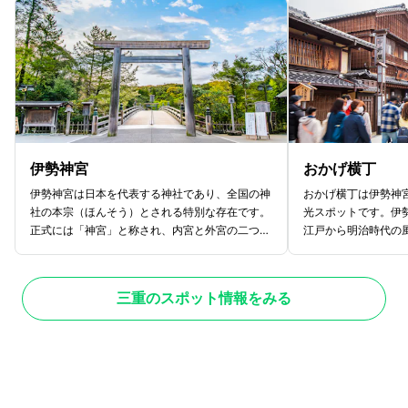
伊勢神宮
おかげ横丁
伊勢神宮は日本を代表する神社であり、全国の神
おかげ横丁は伊勢神
社の本宗（ほんそう）とされる特別な存在です。
光スポットです。伊
正式には「神宮」と称され、内宮と外宮の二つの
江戸から明治時代の
主要な社を中心に、125もの社が広がりま
アです。昔懐かしい
す。内宮は天照大御神（あまてらすおおみかみ）
のがおかげ横丁の魅
を祀る神社です。日本の最高神とされる天照大御
した木造の商店や茶
三重のスポット情報をみる
神は、太陽の神としても知られる存在です。一
プしたかのような雰
方、外宮は豊受大御神（とようけのおおみかみ）
を散策しながら、趣
を祀ります。食物や衣服、住居といった生活の基
いかがでしょう。 
本を司る神であり、五穀豊穣や産業繁栄のご利益
有名なのが「伊勢う
があるとされています。伊勢神宮では20年に
麺に濃いめのタレが
一度行われる「式年遷宮（しきねんせんぐう）」
が癖になります。他