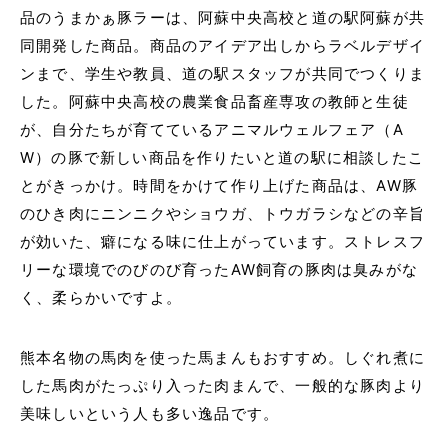
品のうまかぁ豚ラーは、阿蘇中央高校と道の駅阿蘇が共
同開発した商品。商品のアイデア出しからラベルデザイ
ンまで、学生や教員、道の駅スタッフが共同でつくりま
した。阿蘇中央高校の農業食品畜産専攻の教師と生徒
が、自分たちが育てているアニマルウェルフェア（A
W）の豚で新しい商品を作りたいと道の駅に相談したこ
とがきっかけ。時間をかけて作り上げた商品は、AW豚
のひき肉にニンニクやショウガ、トウガラシなどの辛旨
が効いた、癖になる味に仕上がっています。ストレスフ
リーな環境でのびのび育ったAW飼育の豚肉は臭みがな
く、柔らかいですよ。
熊本名物の馬肉を使った馬まんもおすすめ。しぐれ煮に
した馬肉がたっぷり入った肉まんで、一般的な豚肉より
美味しいという人も多い逸品です。