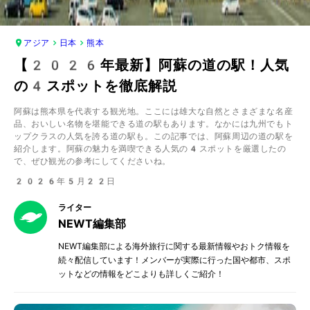
アジア
日本
熊本
【2026年最新】阿蘇の道の駅！人気
の4スポットを徹底解説
阿蘇は熊本県を代表する観光地。ここには雄大な自然とさまざまな名産
品、おいしい名物を堪能できる道の駅もあります。なかには九州でもト
ップクラスの人気を誇る道の駅も。この記事では、阿蘇周辺の道の駅を
紹介します。阿蘇の魅力を満喫できる人気の4スポットを厳選したの
で、ぜひ観光の参考にしてくださいね。
2026年5月22日
ライター
NEWT編集部
NEWT編集部による海外旅行に関する最新情報やおトク情報を
続々配信しています！メンバーが実際に行った国や都市、スポ
ットなどの情報をどこよりも詳しくご紹介！