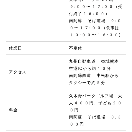
9:00〜17:00（受
付終了16:00）
南阿蘇 そば道場 9:0
0〜17:00（食事は
10:00〜16:30)
休業日
不定休
九州自動車道 益城熊本
空港ICから約40分
アクセス
南阿蘇鉄道 中松駅から
タクシーで約5分
久木野パークゴルフ場 大
人400円、子ども20
料金
0円
南阿蘇 そば道場 3,3
00円