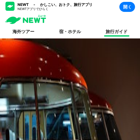
NEWT - かしこい、おトク、旅行アプリ
開く
NEWTアプリでひらく
海外ツアー
宿・ホテル
旅行ガイド