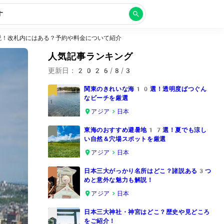
す
説！改札内にはある？予約や料金について紹介
人気記事ランキング
更新日：
2026/8/3
関東のきれいな海10選！透明度ばつぐん
なビーチを厳選
1
アジア
日本
東海のおすすめ避暑地17選！夏でも涼し
い自然＆穴場スポットを厳選
2
アジア
日本
日本三大がっかり名所はどこ？諸説ある3つ
めと意外な魅力も解説！
3
アジア
日本
日本三大神社・神宮はどこ？歴史や見どころ
をご紹介！