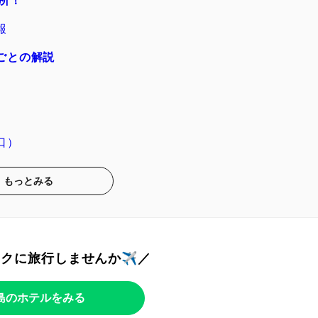
所！
報
ごとの解説
口）
もっとみる
トクに旅行しませんか✈️／
島のホテルをみる