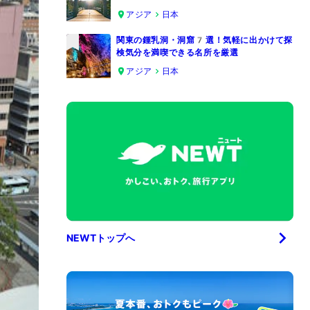
4
アジア
日本
関東の鍾乳洞・洞窟7選！気軽に出かけて探
検気分を満喫できる名所を厳選
5
アジア
日本
NEWTトップへ