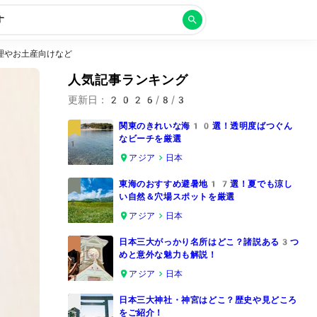
す
理やお土産向けなど
人気記事ランキング
更新日：
2026/8/3
関東のきれいな海10選！透明度ばつぐん
なビーチを厳選
1
アジア
日本
東海のおすすめ避暑地17選！夏でも涼し
い自然＆穴場スポットを厳選
2
アジア
日本
日本三大がっかり名所はどこ？諸説ある3つ
めと意外な魅力も解説！
3
アジア
日本
日本三大神社・神宮はどこ？歴史や見どころ
をご紹介！