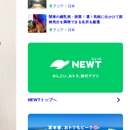
4
アジア
日本
関東の鍾乳洞・洞窟7選！気軽に出かけて探
検気分を満喫できる名所を厳選
5
アジア
日本
NEWTトップへ