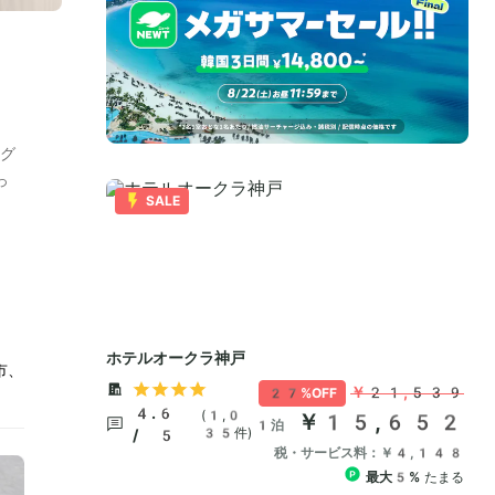
グ
っ
市、