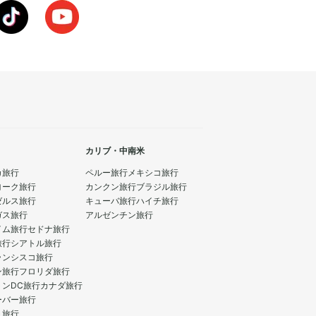
食事や飲み物を楽しむのもおすすめで
カリブ・中南米
カ旅行
ペルー旅行
メキシコ旅行
ヨーク旅行
カンクン旅行
ブラジル旅行
ゼルス旅行
キューバ旅行
ハイチ旅行
ガス旅行
アルゼンチン旅行
イム旅行
セドナ旅行
旅行
シアトル旅行
ランシスコ旅行
ン旅行
フロリダ旅行
トンDC旅行
カナダ旅行
ーバー旅行
ト旅行