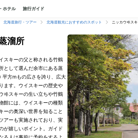
・ホテル
旅行ガイド
北海道旅行・ツアー
北海道観光におすすめのスポット
ニッカウヰスキ
蒸溜所
イスキーの父と称される竹鶴
所として選んだ余市にある蒸
0平方mもの広さを誇り、広大
ります。ウイスキーの歴史や
ウヰスキーの生い立ちや竹鶴
物館には、ウイスキーの種類
キーの奥深い世界を知ること
ツアーも実施されており、実
のが嬉しいポイント。ガイド
なる人は事前に予約をするよ