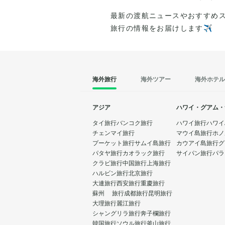
ャンドルの光が揺らめく、幻想的な雰囲気
最新の渡航ニュースやおすすめ
しむことができます。
旅行の情報をお届けします✈️
海外旅行
海外ツアー
海外ホテル
アジア
ハワイ・グアム・
タイ旅行
バンコク旅行
ハワイ旅行
ハワイ
チェンマイ旅行
マウイ島旅行
ホノ
プーケット旅行
サムイ島旅行
カウアイ島旅行
グ
パタヤ旅行
カオラック旅行
サイパン旅行
パラ
クラビ旅行
中国旅行
上海旅行
ハルビン旅行
北京旅行
大連旅行
西安旅行
重慶旅行
蘇州 旅行
成都旅行
昆明旅行
大理旅行
麗江旅行
シャングリラ旅行
奔子欄旅行
韓国旅行
ソウル旅行
釜山旅行