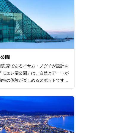
沼公園
彫刻家であるイサム・ノグチが設計を
「モエレ沼公園」は、自然とアートが
独特の体験が楽しめるスポットです。
の「モエレ山」は、不燃ごみと建設残
上げて作られた人工の山というのが驚
ト。山頂からは公園全体を見渡すこと
季節ごとに変化する風景を楽しむこと
す。また、象徴的な建築物として見逃
が「ガラスのピラミッド」。雪冷房が
ており、夏でも涼しく快適に過ごせる