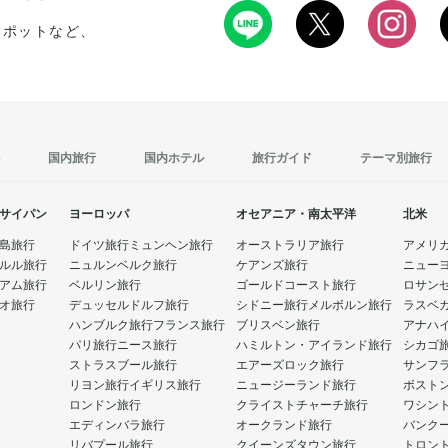
を楽
で、海の生き物たちとの触れ合いも楽しんでみ
めながら
スポットなど、
てください。
す。
国内旅行
国内ホテル
旅行ガイド
テーマ別旅行
サイパン
ヨーロッパ
オセアニア・南太平洋
北米
島旅行
ドイツ旅行
ミュンヘン旅行
オーストラリア旅行
アメリ
ルル旅行
ニュルンベルク旅行
ケアンズ旅行
ニュー
アム旅行
ベルリン旅行
ゴールドコースト旅行
ロサン
オ旅行
デュッセルドルフ旅行
シドニー旅行
メルボルン旅行
ラスベ
ハンブルク旅行
フランス旅行
ブリスベン旅行
アナハ
パリ旅行
ニース旅行
ハミルトン・アイランド旅行
シカゴ
ストラスブール旅行
エアーズロック旅行
サンフ
リヨン旅行
イギリス旅行
ニュージーランド旅行
ボスト
ロンドン旅行
クライストチャーチ旅行
ワシン
エディンバラ旅行
オークランド旅行
バンク
リバプール旅行
クイーンズタウン旅行
トロン