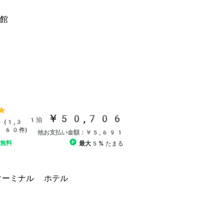
￥50,706
1泊
(1,3
60件)
他お支払い金額：￥5,691
ル無料
最大5%
たまる