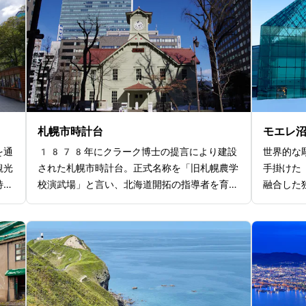
札幌市時計台
モエレ
を通
1878年にクラーク博士の提言により建設
世界的な
観光
された札幌市時計台。正式名称を「旧札幌農学
手掛けた
特に
校演武場」と言い、北海道開拓の指導者を育成
融合した
ぽろ
する教育施設の一部として建てられました。外
公園中心
デ
観はクラシカルなデザインが特徴で、美しい木
土を積み
、北
造建築が目を引きます。外部から建築美を眺め
きポイン
ごす
るのがもちろん、実際に時計台の中に入るのも
ができ、
とし
おすすめ。内部は見学可能で、さまざまな展示
ができま
巨大
物を通じて時計台の歴史や機能を学ぶことがで
せないの
アッ
きます。特に、同じ型の時計展示や、時計台の
導入され