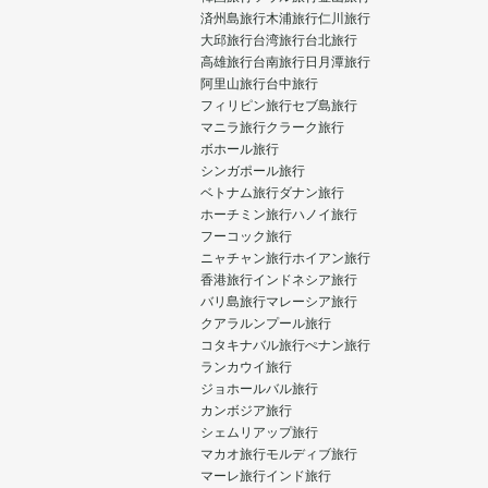
済州島旅行
木浦旅行
仁川旅行
大邱旅行
台湾旅行
台北旅行
高雄旅行
台南旅行
日月潭旅行
阿里山旅行
台中旅行
フィリピン旅行
セブ島旅行
マニラ旅行
クラーク旅行
ボホール旅行
シンガポール旅行
ベトナム旅行
ダナン旅行
ホーチミン旅行
ハノイ旅行
フーコック旅行
ニャチャン旅行
ホイアン旅行
香港旅行
インドネシア旅行
バリ島旅行
マレーシア旅行
クアラルンプール旅行
コタキナバル旅行
ぺナン旅行
ランカウイ旅行
ジョホールバル旅行
カンボジア旅行
シェムリアップ旅行
マカオ旅行
モルディブ旅行
マーレ旅行
インド旅行