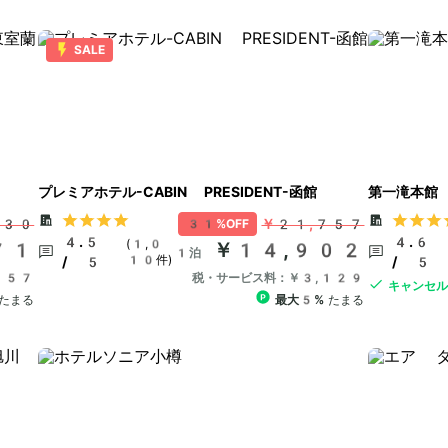
SALE
プレミアホテル-CABIN PRESIDENT-函館
第一滝本館
730
￥21,757
31%OFF
4.5
4.6
(1,0
71
￥14,902
1泊
10件)
/ 5
/ 5
957
税・サービス料：￥3,129
キャンセ
たまる
最大5%
たまる