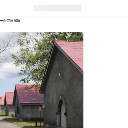
ー余市蒸溜所