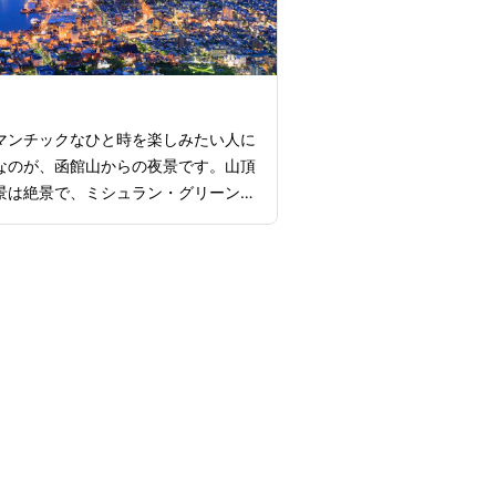
っています。思い切り体を動かしたい
すめなのが、公園内に整備された芝生
イクリングロードです。広大な芝生で
クを楽しんだり、サイクリングやラン
どのアクティビティをして過ごすのも
マンチックなひと時を楽しみたい人に
ょう。
なのが、函館山からの夜景です。山頂
景は絶景で、ミシュラン・グリーンガ
ャポンで3つ星に選ばれているほ
市街や津軽海峡を一望でき、天気が良
北半島まで見渡せるほどの視界の広さ
す。函館山へのアクセス方法としてお
のが、ロープウェイを利用すること。
ェイは約3分で山頂に到着し、途中
らも美しい景色を楽しむことができま
夜の時間は宝石を散りばめたような輝
館市街の光が海に映り込み、その美し
奪われることでしょう。また、展望台
トランやカフェもあるので、絶景を眺