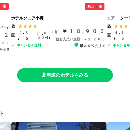
1室
あと1室
ホテルソニア小樽
エア ター
648
￥18,900
1泊
4.3
4.4
(1,0
72
02件)
/ 5
/ 5
他お支払い金額：￥2,200
661
キャンセル無料
キャンセ
最大5%
たまる
たまる
北海道のホテルをみる
ト