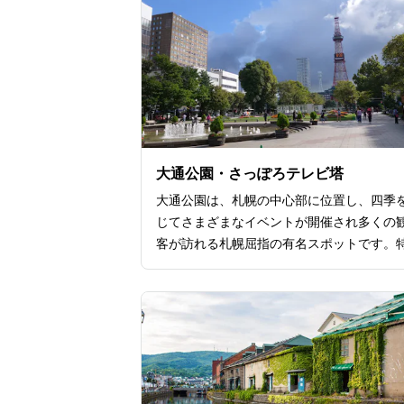
大通公園・さっぽろテレビ塔
大通公園は、札幌の中心部に位置し、四季
じてさまざまなイベントが開催され多くの
客が訪れる札幌屈指の有名スポットです。
有名なのが、夏のビアガーデンと冬のさっ
雪祭りです。夏の風物詩である「ビアガー
ン」は、大規模な公園内に設置されており
海道産のビールや料理で楽しいひと時を過
ことができます。また、冬の一大イベント
て有名なのが「さっぽろ雪まつり」です。
な雪像や氷の彫刻が並び、幻想的なライト