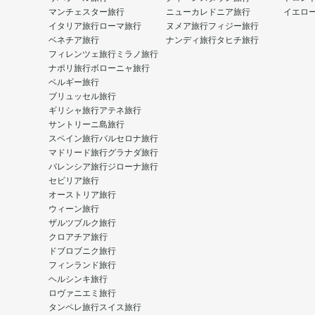
マンチェスター旅行
ニューカレドニア旅行
イエロ
イタリア旅行
ローマ旅行
ヌメア旅行
フィジー旅行
ベネチア旅行
ナンディ旅行
タヒチ旅行
フィレンツェ旅行
ミラノ旅行
ナポリ旅行
ボローニャ旅行
ベルギー旅行
ブリュッセル旅行
ギリシャ旅行
アテネ旅行
サントリーニ島旅行
スペイン旅行
バルセロナ旅行
マドリード旅行
グラナダ旅行
バレンシア旅行
ジローナ旅行
セビリア旅行
オーストリア旅行
ウィーン旅行
ザルツブルク旅行
クロアチア旅行
ドブロブニク旅行
フィンランド旅行
ヘルシンキ旅行
ロヴァニエミ旅行
タンペレ旅行
スイス旅行