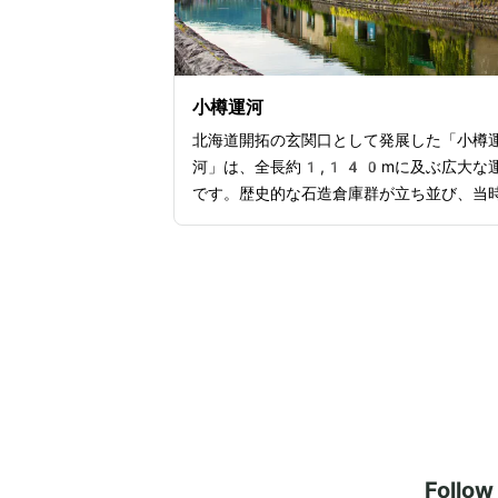
プが魅力の祭典です。また、大通公園の東
佇む「さっぽろテレビ塔」もおすすめ。展
からは、札幌の街並みや遠くに広がる山々
色を一望でき、美しい景観に感動すること
小樽運河
ょう。
北海道開拓の玄関口として発展した「小樽
河」は、全長約1,140mに及ぶ広大な
です。歴史的な石造倉庫群が立ち並び、当
姿をそのままに残しているのが魅力の一つ
庫群にはレストランやショップが入ってお
運河沿いを散策しながらショッピングを楽
ことができます。ロマンチックなひと時を
したい人は「運河クルーズ」に参加するの
すすめです。船上から眺める運河沿いの風
は、地上とは違う魅力を感じられることで
う。特に夕暮れ時には、運河沿いのガス灯
かりがともり、ロマンチックな雰囲気が漂
す。また、冬に開催される「小樽雪あかり
Follo
路」というイベントも魅力です。運河沿い