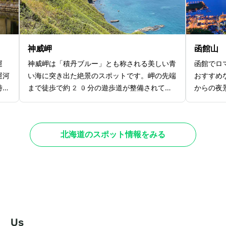
端に
メカニズムを詳細に解説した展示があり、時計
場所とな
望台
の仕組みをわかりやすく学べることでしょう。
人におす
の景
夜にはライトアップもされ、幻想的な雰囲気が
広場やサ
でし
漂うのもおすすめポイント。昼間とは違った美
ピクニッ
神威岬
函館山
しさを楽しむことができる魅力溢れるスポット
ニングな
運
神威岬は「積丹ブルー」とも称される美しい青
函館でロ
です。
いいでし
運河
い海に突き出た絶景のスポットです。岬の先端
おすすめ
時の
まで徒歩で約20分の遊歩道が整備されてお
からの夜
。倉
り、道中には日本海の雄大な景色を両側に眺め
イド・ジ
り、
ながら散策することができます。初夏には、岬
ど。函館
しむ
一帯に黄色のエゾカンゾウが咲き誇り、鮮やか
ければ下
北海道のスポット情報をみる
過ご
な海の青と花の黄色のコントラストが一層美し
が特徴で
がお
さを引き立てます。まるで絵画のような風景を
すすめな
景
楽しむことができ、非日常な時間を過ごすこと
ロープウ
しょ
ができるでしょう。また、神威岬の周辺でシュ
の車窓か
に明
ノーケリングやダイビングなどのアクティビテ
す。特に
いま
ィを楽しむのもおすすめ。美しい海岸線や透明
きで、函
の
度の高い海水が広がるスポットは、北海道だか
さに心を
w Us
にキ
らこその贅沢な体験です。自然豊かな環境の中
にはレス