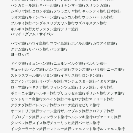
バンガロール旅行
ネパール旅行
ミャンマー旅行
スリランカ旅行
シギリヤ旅行
コロンボ旅行
ヌワラエリヤ旅行
キャンディ旅行
日本旅行
ラオス旅行
ルアンパバーン旅行
モンゴル旅行
ウランバートル旅行
ブルネイ旅行
バンダルスリブガワン旅行
ウズベキスタン旅行
キルギス旅行
カザフスタン旅行
デリー旅行
ハワイ・グアム・サイパン
ハワイ旅行
ハワイ島旅行
マウイ島旅行
ホノルル旅行
カウアイ島旅行
グアム旅行
サイパン旅行
パラオ旅行
ヨーロッパ
ドイツ旅行
ミュンヘン旅行
ニュルンベルク旅行
ベルリン旅行
デュッセルドルフ旅行
ハンブルク旅行
フランス旅行
パリ旅行
ニース旅行
ストラスブール旅行
リヨン旅行
イギリス旅行
ロンドン旅行
エディンバラ旅行
リバプール旅行
マンチェスター旅行
イタリア旅行
ローマ旅行
ベネチア旅行
フィレンツェ旅行
ミラノ旅行
ナポリ旅行
ボローニャ旅行
ベルギー旅行
ブリュッセル旅行
ギリシャ旅行
アテネ旅行
サントリーニ島旅行
スペイン旅行
バルセロナ旅行
マドリード旅行
グラナダ旅行
バレンシア旅行
ジローナ旅行
セビリア旅行
オーストリア旅行
ウィーン旅行
ザルツブルク旅行
クロアチア旅行
ドブロブニク旅行
フィンランド旅行
ヘルシンキ旅行
ロヴァニエミ旅行
タンペレ旅行
スイス旅行
チューリッヒ旅行
バーゼル旅行
インターラーケン旅行
モントルー旅行
ツェルマット旅行
ルツェルン旅行