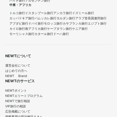
ハイチ旅行
アルゼンチン旅行
中東・アフリカ
トルコ旅行
イスタンブール旅行
アンカラ旅行
イズミール旅行
カッパドキア旅行
パムッカレ旅行
ヨルダン旅行
アラブ首長国連邦旅行
アブダビ旅行
ドバイ旅行
モロッコ旅行
カサブランカ旅行
エジプト旅行
カイロ旅行
南アフリカ旅行
ケープタウン旅行
ケニア旅行
モーリシャス旅行
カタール旅行
ドーハ旅行
NEWTについて
運営会社について
はじめての方へ
NEWT Brand
NEWTのサービス
NEWTポイント
NEWTエリートプログラム
NEWTで旅行相談
VIP旅行の相談
広告掲載について
掲載希望の宿泊施設さまへ