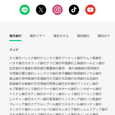
海外旅行
海外ツアー
海外ホテル
国内旅行
国内ホテル
アジア
タイ旅行
バンコク旅行
チェンマイ旅行
プーケット旅行
サムイ島旅行
パタヤ旅行
カオラック旅行
クラビ旅行
中国旅行
上海旅行
ハルビン旅行
北京旅行
大連旅行
西安旅行
重慶旅行
蘇州 旅行
成都旅行
昆明旅行
大理旅行
麗江旅行
シャングリラ旅行
奔子欄旅行
韓国旅行
ソウル旅行
釜山旅行
済州島旅行
木浦旅行
仁川旅行
大邱旅行
台湾旅行
台北旅行
高雄旅行
台南旅行
日月潭旅行
阿里山旅行
台中旅行
フィリピン旅行
セブ島旅行
マニラ旅行
クラーク旅行
ボホール旅行
シンガポール旅行
ベトナム旅行
ダナン旅行
ホーチミン旅行
ハノイ旅行
フーコック旅行
ニャチャン旅行
ホイアン旅行
香港旅行
インドネシア旅行
バリ島旅行
マレーシア旅行
クアラルンプール旅行
コタキナバル旅行
ぺナン旅行
ランカウイ旅行
ジョホールバル旅行
カンボジア旅行
シェムリアップ旅行
マカオ旅行
モルディブ旅行
マーレ旅行
インド旅行
チェンナイ旅行