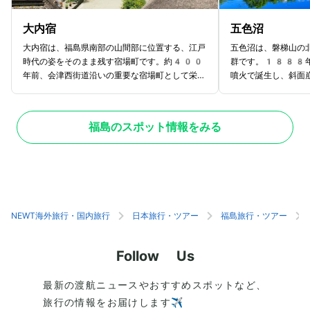
大内宿
五色沼
大内宿は、福島県南部の山間部に位置する、江戸
五色沼は、磐梯山の
時代の姿をそのまま残す宿場町です。約400
群です。1888年
年前、会津西街道沿いの重要な宿場町として栄え
噴火で誕生し、斜面
た大内宿は、参勤交代で江戸へ向かう大名や旅人
めたことで形成され
たちの宿場町でした。現在は、国重要伝統的建造
やコバルトブルーな
物群保存地区に選定されており、からぶき屋根の
0の沼が森の中に点
福島のスポット情報をみる
お土産屋やお食事処が立ち並ぶ風景は、まるでタ
シュラン・グリーン
イムスリップしたかのような感覚を味わえます。
ています。「五色沼
夏の半夏まつりや冬の雪まつりなど、季節ごとの
はなく、季節や天候
イベントも魅力的で、年間100万人以上の観
色が変化して見える
光客が訪れる人気スポットです。また、大内宿の
約4km、所要時間
名物「高遠そば」（ねぎそば）が人気で、多くの
自然探勝路」を散策
観光客がこの名物を目当てに訪れるほどです。
ろ沼など、個性豊か
NEWT海外旅行・国内旅行
日本旅行・ツアー
福島旅行・ツアー
す。
Follow Us
最新の渡航ニュースやおすすめスポットなど、
旅行の情報をお届けします✈️