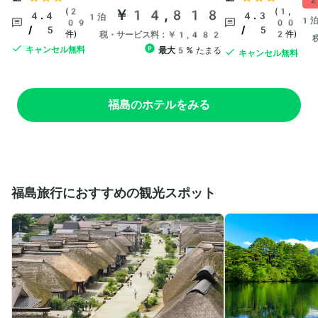
2
(2
￥14,818
(1,
4.4
4.3
1泊
1
09
00
/ 5
/ 5
件)
2件)
税・サービス料：￥1,482
キャンセル無料
最大5%
たまる
キャンセル無料
福島のホテルをみる
福島旅行におすすめの観光スポット