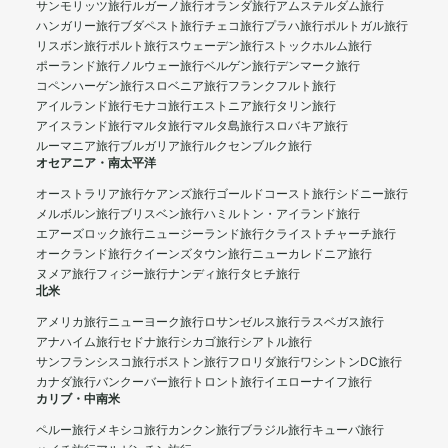
サンモリッツ旅行
ルガーノ旅行
オランダ旅行
アムステルダム旅行
ハンガリー旅行
ブダペスト旅行
チェコ旅行
プラハ旅行
ポルトガル旅行
リスボン旅行
ポルト旅行
スウェーデン旅行
ストックホルム旅行
ポーランド旅行
ノルウェー旅行
ベルゲン旅行
デンマーク旅行
コペンハーゲン旅行
スロベニア旅行
フランクフルト旅行
アイルランド旅行
モナコ旅行
エストニア旅行
タリン旅行
アイスランド旅行
マルタ旅行
マルタ島旅行
スロバキア旅行
ルーマニア旅行
ブルガリア旅行
ルクセンブルク旅行
オセアニア・南太平洋
オーストラリア旅行
ケアンズ旅行
ゴールドコースト旅行
シドニー旅行
メルボルン旅行
ブリスベン旅行
ハミルトン・アイランド旅行
エアーズロック旅行
ニュージーランド旅行
クライストチャーチ旅行
オークランド旅行
クイーンズタウン旅行
ニューカレドニア旅行
ヌメア旅行
フィジー旅行
ナンディ旅行
タヒチ旅行
北米
アメリカ旅行
ニューヨーク旅行
ロサンゼルス旅行
ラスベガス旅行
アナハイム旅行
セドナ旅行
シカゴ旅行
シアトル旅行
サンフランシスコ旅行
ボストン旅行
フロリダ旅行
ワシントンDC旅行
カナダ旅行
バンクーバー旅行
トロント旅行
イエローナイフ旅行
カリブ・中南米
ペルー旅行
メキシコ旅行
カンクン旅行
ブラジル旅行
キューバ旅行