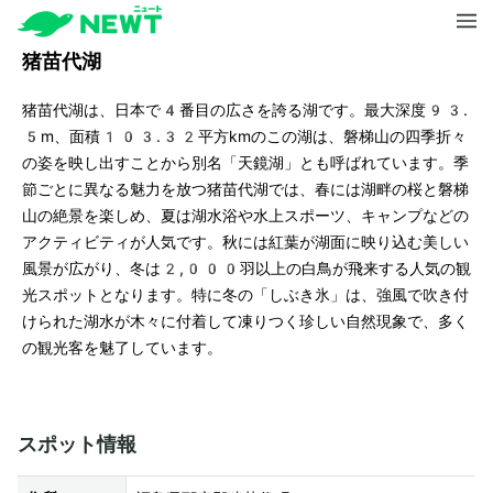
猪苗代湖
猪苗代湖は、日本で4番目の広さを誇る湖です。最大深度93.
5m、面積103.32平方kmのこの湖は、磐梯山の四季折々
の姿を映し出すことから別名「天鏡湖」とも呼ばれています。季
節ごとに異なる魅力を放つ猪苗代湖では、春には湖畔の桜と磐梯
山の絶景を楽しめ、夏は湖水浴や水上スポーツ、キャンプなどの
アクティビティが人気です。秋には紅葉が湖面に映り込む美しい
風景が広がり、冬は2,000羽以上の白鳥が飛来する人気の観
光スポットとなります。特に冬の「しぶき氷」は、強風で吹き付
けられた湖水が木々に付着して凍りつく珍しい自然現象で、多く
の観光客を魅了しています。
スポット情報