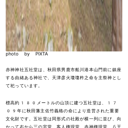
photo by PIXTA
赤神神社五社堂は、秋田県男鹿市船川港本山門前に鎮座
する由緒ある神社で、天津彦火瓊瓊杵之命を主祭神とし
て祀っています。
標高約180メートルの山頂に建つ五社堂は、17
09年に秋田藩主佐竹義格の命により造営された重要
文化財です。五社堂は同形式の社殿が横一列に並び、向
かって右から三の宮堂、客人権現堂、赤神権現堂、八王