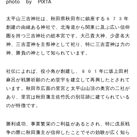
photo by PIXTA
太平山三吉神社は、秋田県秋田市に鎮座する673年
創建の由緒ある神社で、北海道から関東に及ぶ広い信仰
圏を持つ三吉神社の総本宮です。大己貴大神、少彦名大
神、三吉霊神を主祭神として祀り、特に三吉霊神は力の
神、勝負の神として知られています。
社伝によれば、役小角が創建し、801年に坂上田村
麻呂が戦勝祈願のため堂宇を建立して再興したとされて
います。秋田市広面の里宮と太平山山頂の奥宮の二社が
あり、里宮は秋田藩主佐竹氏の別荘跡に建てられている
のが特徴です。
勝利成功、事業繁栄のご利益があるとされ、特に戊辰戦
争の際に秋田藩主が信仰したことでその効験が広く知ら