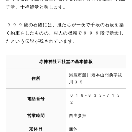
子堂、十禅師堂と称します。
999段の石段には、鬼たちが一夜で千段の石段を築
く約束をしたものの、村人の機転で999段で断念し
たという伝説が残されています。
赤神神社五社堂の基本情報
男鹿市船川港本山門前字祓
住所
川35
018-833-713
電話番号
2
営業時間
自由参拝
定休日
無休