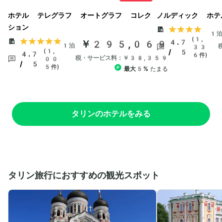
ホテル テレグラフ オートグラフ コレク
ノルディック ホテ
ション
1
(1,
￥295,069
4.7
1泊
33
(1,
/ 5
4.7
6件)
税・サービス料：￥38,359
00
/ 5
5件)
最大5%
たまる
タリンのホテルをみる
タリン旅行におすすめの観光スポット