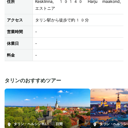
住所
Kesklinna, 10140 Harju maakond, 
エストニア
アクセス
タリン駅から徒歩で約10分
営業時間
-
休業日
-
料金
-
タリンのおすすめツアー
タリン・ヘルシンキ
/
7日間
タリン・ヘルシン