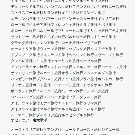
ドイツ旅行
ミュンヘン旅行
ニュルンベルク旅行
ベルリン旅行
デュッセルドルフ旅行
ハンブルク旅行
フランス旅行
パリ旅行
ニース旅行
ストラスブール旅行
リヨン旅行
イギリス旅行
ロンドン旅行
エディンバラ旅行
リバプール旅行
マンチェスター旅行
イタリア旅行
ローマ旅行
ベネチア旅行
フィレンツェ旅行
ミラノ旅行
ナポリ旅行
ボローニャ旅行
ベルギー旅行
ブリュッセル旅行
ギリシャ旅行
アテネ旅行
サントリーニ島旅行
スペイン旅行
バルセロナ旅行
マドリード旅行
グラナダ旅行
バレンシア旅行
ジローナ旅行
セビリア旅行
オーストリア旅行
ウィーン旅行
ザルツブルク旅行
クロアチア旅行
ドブロブニク旅行
フィンランド旅行
ヘルシンキ旅行
ロヴァニエミ旅行
タンペレ旅行
スイス旅行
チューリッヒ旅行
バーゼル旅行
インターラーケン旅行
モントルー旅行
ツェルマット旅行
ルツェルン旅行
サンモリッツ旅行
ルガーノ旅行
オランダ旅行
アムステルダム旅行
ハンガリー旅行
ブダペスト旅行
チェコ旅行
プラハ旅行
ポルトガル旅行
リスボン旅行
ポルト旅行
スウェーデン旅行
ストックホルム旅行
ポーランド旅行
ノルウェー旅行
ベルゲン旅行
デンマーク旅行
コペンハーゲン旅行
スロベニア旅行
フランクフルト旅行
アイルランド旅行
モナコ旅行
エストニア旅行
タリン旅行
アイスランド旅行
マルタ旅行
マルタ島旅行
スロバキア旅行
ルーマニア旅行
ブルガリア旅行
ルクセンブルク旅行
オセアニア・南太平洋
オーストラリア旅行
ケアンズ旅行
ゴールドコースト旅行
シドニー旅行