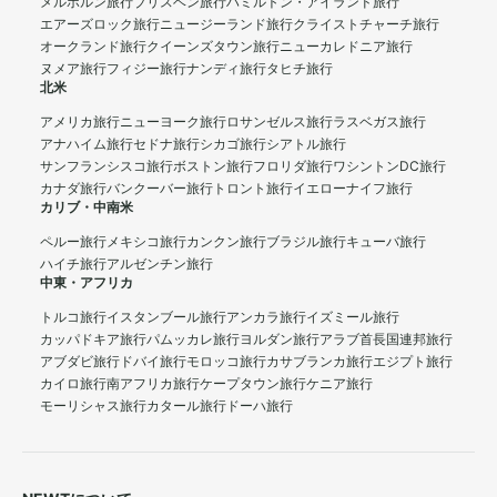
メルボルン旅行
ブリスベン旅行
ハミルトン・アイランド旅行
エアーズロック旅行
ニュージーランド旅行
クライストチャーチ旅行
オークランド旅行
クイーンズタウン旅行
ニューカレドニア旅行
ヌメア旅行
フィジー旅行
ナンディ旅行
タヒチ旅行
北米
アメリカ旅行
ニューヨーク旅行
ロサンゼルス旅行
ラスベガス旅行
アナハイム旅行
セドナ旅行
シカゴ旅行
シアトル旅行
サンフランシスコ旅行
ボストン旅行
フロリダ旅行
ワシントンDC旅行
カナダ旅行
バンクーバー旅行
トロント旅行
イエローナイフ旅行
カリブ・中南米
ペルー旅行
メキシコ旅行
カンクン旅行
ブラジル旅行
キューバ旅行
ハイチ旅行
アルゼンチン旅行
中東・アフリカ
トルコ旅行
イスタンブール旅行
アンカラ旅行
イズミール旅行
カッパドキア旅行
パムッカレ旅行
ヨルダン旅行
アラブ首長国連邦旅行
アブダビ旅行
ドバイ旅行
モロッコ旅行
カサブランカ旅行
エジプト旅行
カイロ旅行
南アフリカ旅行
ケープタウン旅行
ケニア旅行
モーリシャス旅行
カタール旅行
ドーハ旅行