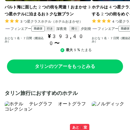
バルト海に面した2つの街を周遊！おまかせ3
ホテルは4つ星クラ
つ星ホテルに泊まるおトクな旅プラン
する2つの街をめぐ
3つ星クラスホテル（ホテルおまかせ）
4つ星クラ
フィンエアー
深夜発
夕刻発
フィンエアー
乗継便
乗継便
行き
帰り
¥393,40
おとな1名・7日間（燃油込
おとな1名・7日間（燃油
み）
み）
0〜
最大5%
たまる
タリンのツアーをもっとみる
タリン旅行におすすめのホテル
あと1室