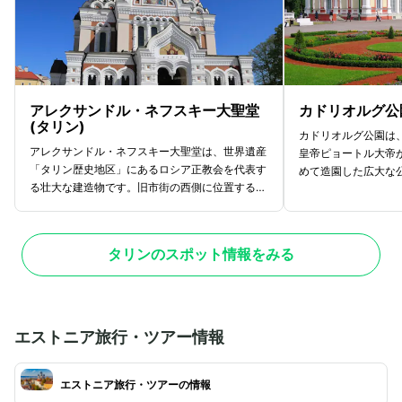
アレクサンドル・ネフスキー大聖堂
カドリオルグ公
(タリン)
カドリオルグ公園は
アレクサンドル・ネフスキー大聖堂は、世界遺産
皇帝ピョートル大帝
「タリン歴史地区」にあるロシア正教会を代表す
めて造園した広大な
る壮大な建造物です。旧市街の西側に位置する高
「エカテリーナの谷
台トームペアの丘に1900年に完成し、1
やかな装飾が特徴の
1個の黄金に輝くたまねぎ型のドームが印象的
り、現在は見事な芸
です。大聖堂内部には美しいイコン（聖像画）や
術館として一般公開
タリンのスポット情報をみる
モザイク画が施され、その芸術性の高さに多くの
ールの敷地には白鳥
観光客が魅了されています。歴史的にはロシアの
館、さらには日本庭
支配を象徴する建物として複雑な歴史を持ちます
点在しています。地
が、現在は文化的価値の高い観光スポットとして
しまれ、観光客も気
人気です。無料で入場できるため、気軽に見学を
タリン中心部からは
エストニア旅行・ツアー情報
楽しめるのも魅力的。ただし、内部はツアーをの
クセスしやすいのも
ぞいて撮影禁止となっており、厳かな雰囲気の中
は特に美しい景色を
で歴史的建造物の美しさを堪能できます。
エストニア旅行・ツアーの情報
です。