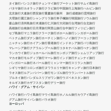
タイ旅行
バンコク旅行
チェンマイ旅行
プーケット旅行
サムイ島旅行
パタヤ旅行
カオラック旅行
クラビ旅行
中国旅行
上海旅行
ハルビン旅行
北京旅行
大連旅行
西安旅行
重慶旅行
蘇州 旅行
成都旅行
昆明旅行
大理旅行
麗江旅行
シャングリラ旅行
奔子欄旅行
韓国旅行
ソウル旅行
釜山旅行
済州島旅行
木浦旅行
仁川旅行
大邱旅行
台湾旅行
台北旅行
高雄旅行
台南旅行
日月潭旅行
阿里山旅行
台中旅行
フィリピン旅行
セブ島旅行
マニラ旅行
クラーク旅行
ボホール旅行
シンガポール旅行
ベトナム旅行
ダナン旅行
ホーチミン旅行
ハノイ旅行
フーコック旅行
ニャチャン旅行
ホイアン旅行
香港旅行
インドネシア旅行
バリ島旅行
マレーシア旅行
クアラルンプール旅行
コタキナバル旅行
ぺナン旅行
ランカウイ旅行
ジョホールバル旅行
カンボジア旅行
シェムリアップ旅行
マカオ旅行
モルディブ旅行
マーレ旅行
インド旅行
チェンナイ旅行
バンガロール旅行
ネパール旅行
ミャンマー旅行
スリランカ旅行
シギリヤ旅行
コロンボ旅行
ヌワラエリヤ旅行
キャンディ旅行
日本旅行
ラオス旅行
ルアンパバーン旅行
モンゴル旅行
ウランバートル旅行
ブルネイ旅行
バンダルスリブガワン旅行
ウズベキスタン旅行
キルギス旅行
カザフスタン旅行
デリー旅行
ハワイ・グアム・サイパン
ハワイ旅行
ハワイ島旅行
マウイ島旅行
ホノルル旅行
カウアイ島旅行
グアム旅行
サイパン旅行
パラオ旅行
ヨーロッパ