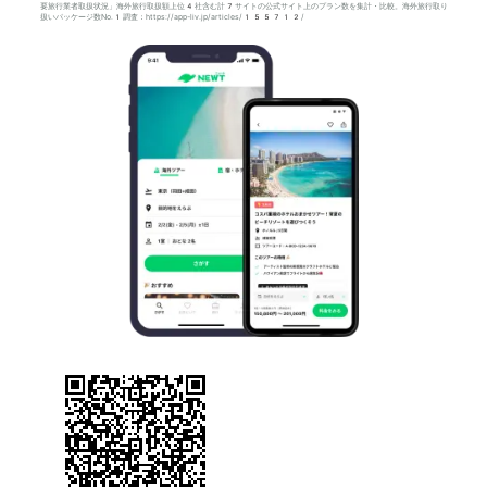
要旅行業者取扱状況」海外旅行取扱額上位4社含む計7サイトの公式サイト上のプラン数を集計・比較。海外旅行取り
扱いパッケージ数No.1調査：https://app-liv.jp/articles/155712/