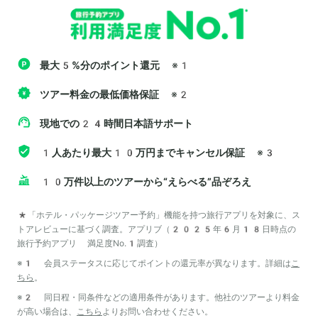
最大5%分のポイント還元
※1
ツアー料金の最低価格保証
※2
現地での24時間日本語サポート
1人あたり最大10万円までキャンセル保証
※3
10万件以上のツアーから“えらべる”品ぞろえ
*「ホテル・パッケージツアー予約」機能を持つ旅行アプリを対象に、ス
トアレビューに基づく調査。アプリブ（2025年6月18日時点の
旅行予約アプリ 満足度No.1調査）
※1 会員ステータスに応じてポイントの還元率が異なります。詳細は
こ
ちら
。
※2 同日程・同条件などの適用条件があります。他社のツアーより料金
が高い場合は、
こちら
よりお問い合わせください。