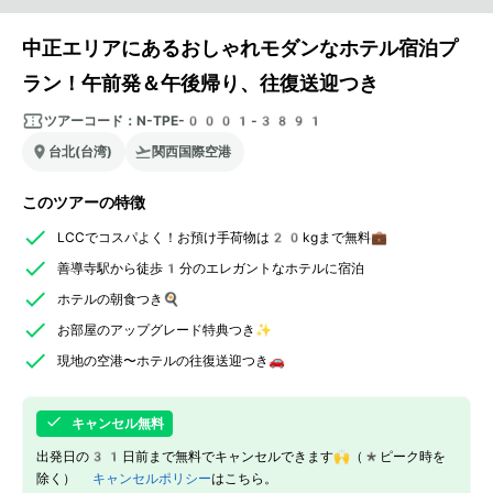
中正エリアにあるおしゃれモダンなホテル宿泊プ
ラン！午前発＆午後帰り、往復送迎つき
ツアーコード：
N-TPE-0001-3891
台北(台湾)
関西国際空港
このツアーの特徴
LCCでコスパよく！お預け手荷物は20kgまで無料💼
善導寺駅から徒歩1分のエレガントなホテルに宿泊
ホテルの朝食つき🍳
お部屋のアップグレード特典つき✨
現地の空港〜ホテルの往復送迎つき🚗
キャンセル無料
出発日の31日前まで無料でキャンセルできます🙌（*ピーク時を
除く）
キャンセルポリシー
はこちら。