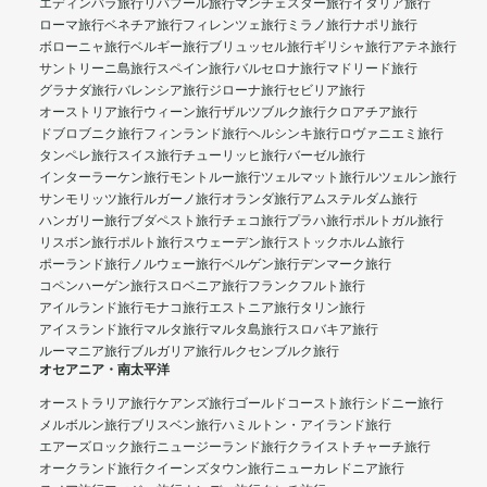
エディンバラ旅行
リバプール旅行
マンチェスター旅行
イタリア旅行
ローマ旅行
ベネチア旅行
フィレンツェ旅行
ミラノ旅行
ナポリ旅行
ボローニャ旅行
ベルギー旅行
ブリュッセル旅行
ギリシャ旅行
アテネ旅行
サントリーニ島旅行
スペイン旅行
バルセロナ旅行
マドリード旅行
グラナダ旅行
バレンシア旅行
ジローナ旅行
セビリア旅行
オーストリア旅行
ウィーン旅行
ザルツブルク旅行
クロアチア旅行
ドブロブニク旅行
フィンランド旅行
ヘルシンキ旅行
ロヴァニエミ旅行
タンペレ旅行
スイス旅行
チューリッヒ旅行
バーゼル旅行
インターラーケン旅行
モントルー旅行
ツェルマット旅行
ルツェルン旅行
サンモリッツ旅行
ルガーノ旅行
オランダ旅行
アムステルダム旅行
ハンガリー旅行
ブダペスト旅行
チェコ旅行
プラハ旅行
ポルトガル旅行
リスボン旅行
ポルト旅行
スウェーデン旅行
ストックホルム旅行
ポーランド旅行
ノルウェー旅行
ベルゲン旅行
デンマーク旅行
コペンハーゲン旅行
スロベニア旅行
フランクフルト旅行
アイルランド旅行
モナコ旅行
エストニア旅行
タリン旅行
アイスランド旅行
マルタ旅行
マルタ島旅行
スロバキア旅行
ルーマニア旅行
ブルガリア旅行
ルクセンブルク旅行
オセアニア・南太平洋
オーストラリア旅行
ケアンズ旅行
ゴールドコースト旅行
シドニー旅行
メルボルン旅行
ブリスベン旅行
ハミルトン・アイランド旅行
エアーズロック旅行
ニュージーランド旅行
クライストチャーチ旅行
オークランド旅行
クイーンズタウン旅行
ニューカレドニア旅行