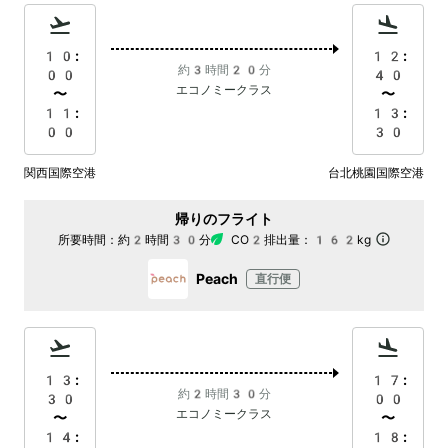
10:
12:
約3時間20分
00
40
エコノミークラス
〜
〜
11:
13:
00
30
関西国際空港
台北桃園国際空港
帰りのフライト
所要時間：
約2時間30分
CO2排出量：
162kg
Peach
直行便
13:
17:
約2時間30分
30
00
エコノミークラス
〜
〜
14:
18: