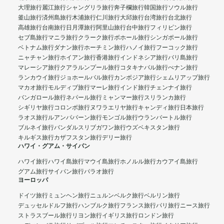
大理旅行
麗江旅行
シャングリラ旅行
奔子欄旅行
韓国旅行
ソウル旅行
釜山旅行
済州島旅行
木浦旅行
仁川旅行
大邱旅行
台湾旅行
台北旅行
高雄旅行
台南旅行
日月潭旅行
阿里山旅行
台中旅行
フィリピン旅行
セブ島旅行
マニラ旅行
クラーク旅行
ボホール旅行
シンガポール旅行
ベトナム旅行
ダナン旅行
ホーチミン旅行
ハノイ旅行
フーコック旅行
ニャチャン旅行
ホイアン旅行
香港旅行
インドネシア旅行
バリ島旅行
マレーシア旅行
クアラルンプール旅行
コタキナバル旅行
ぺナン旅行
ランカウイ旅行
ジョホールバル旅行
カンボジア旅行
シェムリアップ旅行
マカオ旅行
モルディブ旅行
マーレ旅行
インド旅行
チェンナイ旅行
バンガロール旅行
ネパール旅行
ミャンマー旅行
スリランカ旅行
シギリヤ旅行
コロンボ旅行
ヌワラエリヤ旅行
キャンディ旅行
日本旅行
ラオス旅行
ルアンパバーン旅行
モンゴル旅行
ウランバートル旅行
ブルネイ旅行
バンダルスリブガワン旅行
ウズベキスタン旅行
キルギス旅行
カザフスタン旅行
デリー旅行
ハワイ・グアム・サイパン
ハワイ旅行
ハワイ島旅行
マウイ島旅行
ホノルル旅行
カウアイ島旅行
グアム旅行
サイパン旅行
パラオ旅行
ヨーロッパ
ドイツ旅行
ミュンヘン旅行
ニュルンベルク旅行
ベルリン旅行
デュッセルドルフ旅行
ハンブルク旅行
フランス旅行
パリ旅行
ニース旅行
ストラスブール旅行
リヨン旅行
イギリス旅行
ロンドン旅行