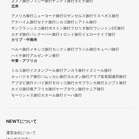
ヌメア旅行
フィジー旅行
ナンディ旅行
タヒチ旅行
北米
アメリカ旅行
ニューヨーク旅行
ロサンゼルス旅行
ラスベガス旅行
アナハイム旅行
セドナ旅行
シカゴ旅行
シアトル旅行
サンフランシスコ旅行
ボストン旅行
フロリダ旅行
ワシントンDC旅行
カナダ旅行
バンクーバー旅行
トロント旅行
イエローナイフ旅行
カリブ・中南米
ペルー旅行
メキシコ旅行
カンクン旅行
ブラジル旅行
キューバ旅行
ハイチ旅行
アルゼンチン旅行
中東・アフリカ
トルコ旅行
イスタンブール旅行
アンカラ旅行
イズミール旅行
カッパドキア旅行
パムッカレ旅行
ヨルダン旅行
アラブ首長国連邦旅行
アブダビ旅行
ドバイ旅行
モロッコ旅行
カサブランカ旅行
エジプト旅行
カイロ旅行
南アフリカ旅行
ケープタウン旅行
ケニア旅行
モーリシャス旅行
カタール旅行
ドーハ旅行
NEWTについて
運営会社について