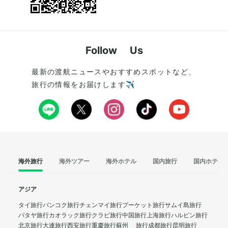
Follow Us
最新の渡航ニュースやおすすめスポットなど、
旅行の情報をお届けします✈️
海外旅行
海外ツアー
海外ホテル
国内旅行
国内ホテル
アジア
タイ旅行
バンコク旅行
チェンマイ旅行
プーケット旅行
サムイ島旅行
パタヤ旅行
カオラック旅行
クラビ旅行
中国旅行
上海旅行
ハルビン旅行
北京旅行
大連旅行
西安旅行
重慶旅行
蘇州 旅行
成都旅行
昆明旅行