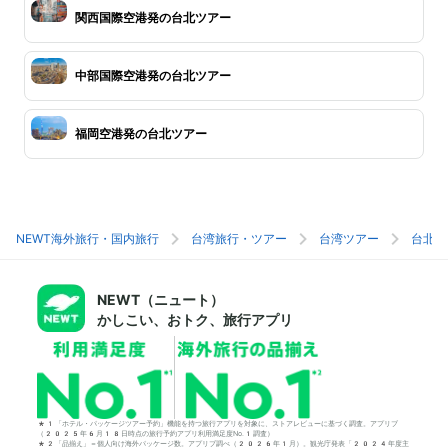
関西国際空港発の台北ツアー
中部国際空港発の台北ツアー
福岡空港発の台北ツアー
NEWT海外旅行・国内旅行
台湾旅行・ツアー
台湾ツアー
台北旅
NEWT（ニュート）
かしこい、おトク、旅行アプリ
*1「ホテル・パッケージツアー予約」機能を持つ旅行アプリを対象に、ストアレビューに基づく調査。アプリブ
（2025年6月18日時点の旅行予約アプリ利用満足度No.1調査）
*2「品揃え」＝個人向け海外パッケージ数。アプリブ調べ（2026年1月）。観光庁発表「2024年度主