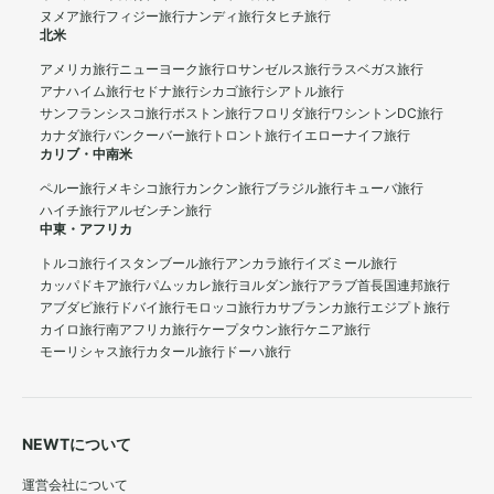
ヌメア旅行
フィジー旅行
ナンディ旅行
タヒチ旅行
北米
アメリカ旅行
ニューヨーク旅行
ロサンゼルス旅行
ラスベガス旅行
アナハイム旅行
セドナ旅行
シカゴ旅行
シアトル旅行
サンフランシスコ旅行
ボストン旅行
フロリダ旅行
ワシントンDC旅行
カナダ旅行
バンクーバー旅行
トロント旅行
イエローナイフ旅行
カリブ・中南米
ペルー旅行
メキシコ旅行
カンクン旅行
ブラジル旅行
キューバ旅行
ハイチ旅行
アルゼンチン旅行
中東・アフリカ
トルコ旅行
イスタンブール旅行
アンカラ旅行
イズミール旅行
カッパドキア旅行
パムッカレ旅行
ヨルダン旅行
アラブ首長国連邦旅行
アブダビ旅行
ドバイ旅行
モロッコ旅行
カサブランカ旅行
エジプト旅行
カイロ旅行
南アフリカ旅行
ケープタウン旅行
ケニア旅行
モーリシャス旅行
カタール旅行
ドーハ旅行
NEWTについて
運営会社について