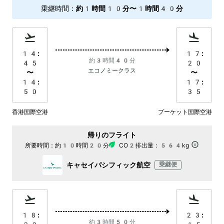
乗継時間
：
約1時間10分〜1時間40分
14:
17:
約3時間40分
45
20
エコノミークラス
〜
〜
14:
17:
50
35
香港国際空港
プーケット国際空港
帰りのフライト
所要時間：
約10時間20分
CO2排出量：
564kg
キャセイパシフィック航空
乗継便
18:
23:
約3時間50分