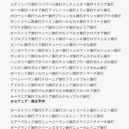
エディンバラ旅行
リバプール旅行
マンチェスター旅行
イタリア旅行
ローマ旅行
ベネチア旅行
フィレンツェ旅行
ミラノ旅行
ナポリ旅行
ボローニャ旅行
ベルギー旅行
ブリュッセル旅行
ギリシャ旅行
アテネ旅行
サントリーニ島旅行
スペイン旅行
バルセロナ旅行
マドリード旅行
グラナダ旅行
バレンシア旅行
ジローナ旅行
セビリア旅行
オーストリア旅行
ウィーン旅行
ザルツブルク旅行
クロアチア旅行
ドブロブニク旅行
フィンランド旅行
ヘルシンキ旅行
ロヴァニエミ旅行
タンペレ旅行
スイス旅行
チューリッヒ旅行
バーゼル旅行
インターラーケン旅行
モントルー旅行
ツェルマット旅行
ルツェルン旅行
サンモリッツ旅行
ルガーノ旅行
オランダ旅行
アムステルダム旅行
ハンガリー旅行
ブダペスト旅行
チェコ旅行
プラハ旅行
ポルトガル旅行
リスボン旅行
ポルト旅行
スウェーデン旅行
ストックホルム旅行
ポーランド旅行
ノルウェー旅行
ベルゲン旅行
デンマーク旅行
コペンハーゲン旅行
スロベニア旅行
フランクフルト旅行
アイルランド旅行
モナコ旅行
エストニア旅行
タリン旅行
アイスランド旅行
マルタ旅行
マルタ島旅行
スロバキア旅行
ルーマニア旅行
ブルガリア旅行
ルクセンブルク旅行
オセアニア・南太平洋
オーストラリア旅行
ケアンズ旅行
ゴールドコースト旅行
シドニー旅行
メルボルン旅行
ブリスベン旅行
ハミルトン・アイランド旅行
エアーズロック旅行
ニュージーランド旅行
クライストチャーチ旅行
オークランド旅行
クイーンズタウン旅行
ニューカレドニア旅行