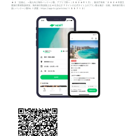
*2「品揃え」＝個人向け海外パッケージ数。アプリブ調べ（2026年1月）。観光庁発表「2024年度主
要旅行業者取扱状況」海外旅行取扱額上位4社含む計7サイトの公式サイト上のプラン数を集計・比較。海外旅行取り
扱いパッケージ数No.1調査：https://app-liv.jp/articles/155712/