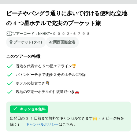
ビーチやバングラ通りに歩いて行ける便利な立地
の4つ星ホテルで充実のプーケット旅
ツアーコード：
N-HKT-0002-6798
プーケット(タイ)
関西国際空港
このツアーの特徴
香港を代表する5つ星エアライン🏆
パトンビーチまで徒歩2分のホテルに宿泊
ホテルの朝食つき🍳
現地の空港〜ホテルの往復送迎つき🚗
キャンセル無料
出発日の31日前まで無料でキャンセルできます🙌（*ピーク時を
除く）
キャンセルポリシー
はこちら。