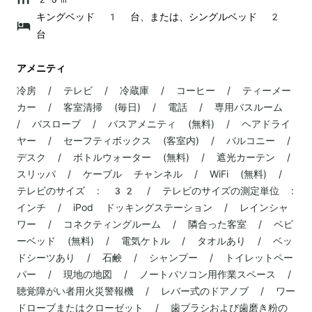
キングベッド 1 台、または、シングルベッド 2
台
アメニティ
冷房 / テレビ / 冷蔵庫 / コーヒー / ティーメー
カー / 客室清掃 (毎日) / 電話 / 専用バスルーム
/ バスローブ / バスアメニティ (無料) / ヘアドライ
ヤー / セーフティボックス (客室内) / バルコニー /
デスク / ボトルウォーター (無料) / 遮光カーテン /
スリッパ / ケーブル チャンネル / WiFi (無料) /
テレビのサイズ : 32 / テレビのサイズの測定単位 :
インチ / iPod ドッキングステーション / レインシャ
ワー / コネクティングルーム / 隣合った客室 / ベビ
ーベッド (無料) / 電気ケトル / タオルあり / ベッ
ドシーツあり / 石鹸 / シャンプー / トイレットペー
パー / 現地の地図 / ノートパソコン用作業スペース /
聴覚障がい者用火災警報機 / レバー式のドアノブ / ワー
ドローブまたはクローゼット / 歯ブラシおよび歯磨き粉の