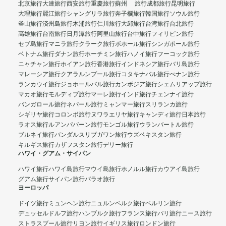
北京旅行
大連旅行
西安旅行
重慶旅行
蘇州 旅行
成都旅行
昆明旅行
大理旅行
麗江旅行
シャングリラ旅行
奔子欄旅行
韓国旅行
ソウル旅行
釜山旅行
済州島旅行
木浦旅行
仁川旅行
大邱旅行
台湾旅行
台北旅行
高雄旅行
台南旅行
日月潭旅行
阿里山旅行
台中旅行
フィリピン旅行
セブ島旅行
マニラ旅行
クラーク旅行
ボホール旅行
シンガポール旅行
ベトナム旅行
ダナン旅行
ホーチミン旅行
ハノイ旅行
フーコック旅行
ニャチャン旅行
ホイアン旅行
香港旅行
インドネシア旅行
バリ島旅行
マレーシア旅行
クアラルンプール旅行
コタキナバル旅行
ぺナン旅行
ランカウイ旅行
ジョホールバル旅行
カンボジア旅行
シェムリアップ旅行
マカオ旅行
モルディブ旅行
マーレ旅行
インド旅行
チェンナイ旅行
バンガロール旅行
ネパール旅行
ミャンマー旅行
スリランカ旅行
シギリヤ旅行
コロンボ旅行
ヌワラエリヤ旅行
キャンディ旅行
日本旅行
ラオス旅行
ルアンパバーン旅行
モンゴル旅行
ウランバートル旅行
ブルネイ旅行
バンダルスリブガワン旅行
ウズベキスタン旅行
キルギス旅行
カザフスタン旅行
デリー旅行
ハワイ・グアム・サイパン
ハワイ旅行
ハワイ島旅行
マウイ島旅行
ホノルル旅行
カウアイ島旅行
グアム旅行
サイパン旅行
パラオ旅行
ヨーロッパ
ドイツ旅行
ミュンヘン旅行
ニュルンベルク旅行
ベルリン旅行
デュッセルドルフ旅行
ハンブルク旅行
フランス旅行
パリ旅行
ニース旅行
ストラスブール旅行
リヨン旅行
イギリス旅行
ロンドン旅行