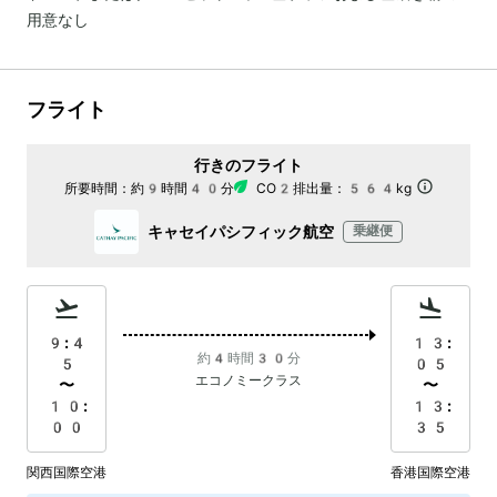
用意なし
フライト
行きのフライト
所要時間：
約9時間40分
CO2排出量：
564kg
キャセイパシフィック航空
乗継便
9:4
13:
約4時間30分
5
05
エコノミークラス
〜
〜
10:
13:
00
35
関西国際空港
香港国際空港