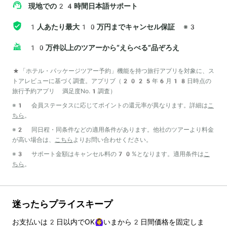
現地での24時間日本語サポート
1人あたり最大10万円までキャンセル保証
※3
10万件以上のツアーから“えらべる”品ぞろえ
*「ホテル・パッケージツアー予約」機能を持つ旅行アプリを対象に、ス
トアレビューに基づく調査。アプリブ（2025年6月18日時点の
旅行予約アプリ 満足度No.1調査）
※1 会員ステータスに応じてポイントの還元率が異なります。詳細は
こ
ちら
。
※2 同日程・同条件などの適用条件があります。他社のツアーより料金
が高い場合は、
こちら
よりお問い合わせください。
※3 サポート金額はキャンセル料の70%となります。適用条件は
こ
ちら
。
迷ったらプライスキープ
お支払いは
2
日以内でOK🙆‍♀️いまから
2
日間価格を固定しま