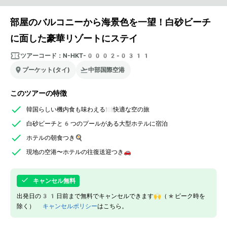
部屋のバルコニーから海景色を一望！白砂ビーチ
に面した豪華リゾートにステイ
ツアーコード：
N-HKT-0002-0311
プーケット(タイ)
中部国際空港
このツアーの特徴
韓国らしい機内食も味わえる🍽️快適な空の旅
白砂ビーチと6つのプールがある大型ホテルに宿泊
ホテルの朝食つき🍳
現地の空港〜ホテルの往復送迎つき🚗
キャンセル無料
出発日の31日前まで無料でキャンセルできます🙌（*ピーク時を
除く）
キャンセルポリシー
はこちら。