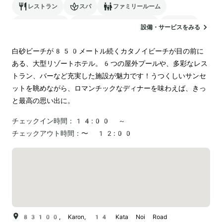
レストラン
スパ
ファミリールーム
バリアフリー
24時間対応のフロント
サウナ
設備・サービスをみる
駐車場
ランドリー
空港送迎
白砂ビーチが850メートル続くカタノイビーチが目の前に
ある、大型リゾートホテル。6つの屋外プールや、多彩なレス
トラン、バーなど充実した施設が魅力です！うつくしいサンセ
ットを眺めながら、ロマンチックなディナーを味わえば、きっ
と最高の思い出に。
チェックイン時間：
14:00 ～
チェックアウト時間：
〜 12:00
83100, Karon, 14 Kata Noi Road