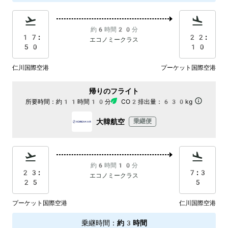
約6時間20分
17:
22:
エコノミークラス
50
10
仁川国際空港
プーケット国際空港
帰りのフライト
所要時間：
約11時間10分
CO2排出量：
630kg
大韓航空
乗継便
約6時間10分
23:
7:3
エコノミークラス
25
5
プーケット国際空港
仁川国際空港
乗継時間
：
約3時間