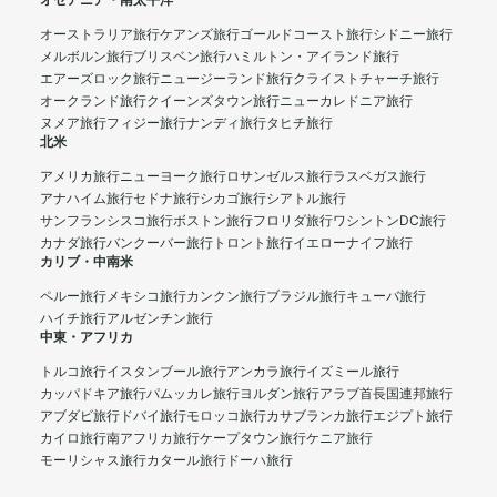
オセアニア・南太平洋
オーストラリア旅行
ケアンズ旅行
ゴールドコースト旅行
シドニー旅行
メルボルン旅行
ブリスベン旅行
ハミルトン・アイランド旅行
エアーズロック旅行
ニュージーランド旅行
クライストチャーチ旅行
オークランド旅行
クイーンズタウン旅行
ニューカレドニア旅行
ヌメア旅行
フィジー旅行
ナンディ旅行
タヒチ旅行
北米
アメリカ旅行
ニューヨーク旅行
ロサンゼルス旅行
ラスベガス旅行
アナハイム旅行
セドナ旅行
シカゴ旅行
シアトル旅行
サンフランシスコ旅行
ボストン旅行
フロリダ旅行
ワシントンDC旅行
カナダ旅行
バンクーバー旅行
トロント旅行
イエローナイフ旅行
カリブ・中南米
ペルー旅行
メキシコ旅行
カンクン旅行
ブラジル旅行
キューバ旅行
ハイチ旅行
アルゼンチン旅行
中東・アフリカ
トルコ旅行
イスタンブール旅行
アンカラ旅行
イズミール旅行
カッパドキア旅行
パムッカレ旅行
ヨルダン旅行
アラブ首長国連邦旅行
アブダビ旅行
ドバイ旅行
モロッコ旅行
カサブランカ旅行
エジプト旅行
カイロ旅行
南アフリカ旅行
ケープタウン旅行
ケニア旅行
モーリシャス旅行
カタール旅行
ドーハ旅行