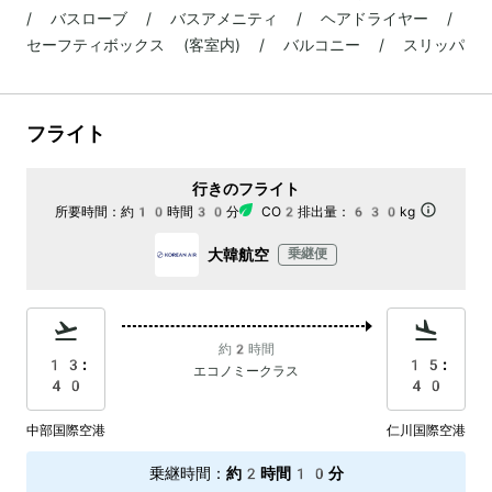
/ バスローブ / バスアメニティ / ヘアドライヤー /
セーフティボックス (客室内) / バルコニー / スリッパ
フライト
行きのフライト
所要時間：
約10時間30分
CO2排出量：
630kg
大韓航空
乗継便
約2時間
13:
15:
エコノミークラス
40
40
中部国際空港
仁川国際空港
乗継時間
：
約2時間10分