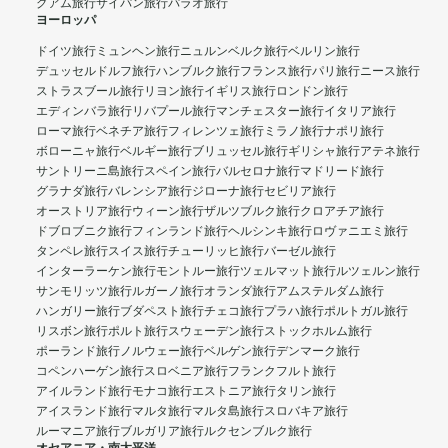
グアム旅行
サイパン旅行
パラオ旅行
ヨーロッパ
ドイツ旅行
ミュンヘン旅行
ニュルンベルク旅行
ベルリン旅行
デュッセルドルフ旅行
ハンブルク旅行
フランス旅行
パリ旅行
ニース旅行
ストラスブール旅行
リヨン旅行
イギリス旅行
ロンドン旅行
エディンバラ旅行
リバプール旅行
マンチェスター旅行
イタリア旅行
ローマ旅行
ベネチア旅行
フィレンツェ旅行
ミラノ旅行
ナポリ旅行
ボローニャ旅行
ベルギー旅行
ブリュッセル旅行
ギリシャ旅行
アテネ旅行
サントリーニ島旅行
スペイン旅行
バルセロナ旅行
マドリード旅行
グラナダ旅行
バレンシア旅行
ジローナ旅行
セビリア旅行
オーストリア旅行
ウィーン旅行
ザルツブルク旅行
クロアチア旅行
ドブロブニク旅行
フィンランド旅行
ヘルシンキ旅行
ロヴァニエミ旅行
タンペレ旅行
スイス旅行
チューリッヒ旅行
バーゼル旅行
インターラーケン旅行
モントルー旅行
ツェルマット旅行
ルツェルン旅行
サンモリッツ旅行
ルガーノ旅行
オランダ旅行
アムステルダム旅行
ハンガリー旅行
ブダペスト旅行
チェコ旅行
プラハ旅行
ポルトガル旅行
リスボン旅行
ポルト旅行
スウェーデン旅行
ストックホルム旅行
ポーランド旅行
ノルウェー旅行
ベルゲン旅行
デンマーク旅行
コペンハーゲン旅行
スロベニア旅行
フランクフルト旅行
アイルランド旅行
モナコ旅行
エストニア旅行
タリン旅行
アイスランド旅行
マルタ旅行
マルタ島旅行
スロバキア旅行
ルーマニア旅行
ブルガリア旅行
ルクセンブルク旅行