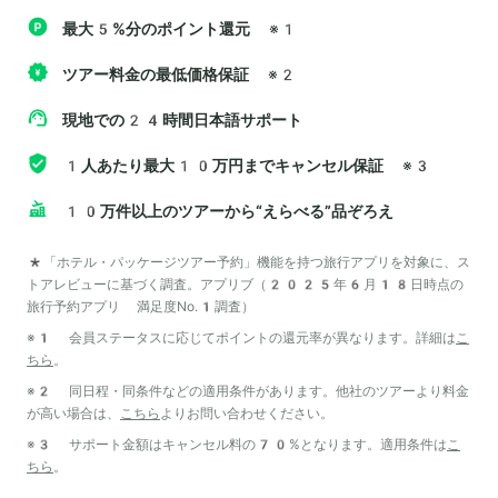
最大5%分のポイント還元
※1
ツアー料金の最低価格保証
※2
現地での24時間日本語サポート
1人あたり最大10万円までキャンセル保証
※3
10万件以上のツアーから“えらべる”品ぞろえ
*「ホテル・パッケージツアー予約」機能を持つ旅行アプリを対象に、ス
トアレビューに基づく調査。アプリブ（2025年6月18日時点の
旅行予約アプリ 満足度No.1調査）
※1 会員ステータスに応じてポイントの還元率が異なります。詳細は
こ
ちら
。
※2 同日程・同条件などの適用条件があります。他社のツアーより料金
が高い場合は、
こちら
よりお問い合わせください。
※3 サポート金額はキャンセル料の70%となります。適用条件は
こ
ちら
。