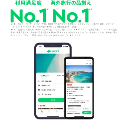
*1「ホテル・パッケージツアー予約」機能を持つ旅行アプリを対象に、ストアレビューに基づく調査。アプリブ
（2025年6月18日時点の旅行予約アプリ利用満足度No.1調査）
*2「品揃え」＝個人向け海外パッケージ数。アプリブ調べ（2026年1月）。観光庁発表「2024年度主
要旅行業者取扱状況」海外旅行取扱額上位4社含む計7サイトの公式サイト上のプラン数を集計・比較。海外旅行取り
扱いパッケージ数No.1調査：https://app-liv.jp/articles/155712/