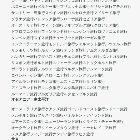
ローマ旅行
ベネチア旅行
フィレンツェ旅行
ミラノ旅行
ナポリ旅行
ボローニャ旅行
ベルギー旅行
ブリュッセル旅行
ギリシャ旅行
アテネ旅行
サントリーニ島旅行
スペイン旅行
バルセロナ旅行
マドリード旅行
グラナダ旅行
バレンシア旅行
ジローナ旅行
セビリア旅行
オーストリア旅行
ウィーン旅行
ザルツブルク旅行
クロアチア旅行
ドブロブニク旅行
フィンランド旅行
ヘルシンキ旅行
ロヴァニエミ旅行
タンペレ旅行
スイス旅行
チューリッヒ旅行
バーゼル旅行
インターラーケン旅行
モントルー旅行
ツェルマット旅行
ルツェルン旅行
サンモリッツ旅行
ルガーノ旅行
オランダ旅行
アムステルダム旅行
ハンガリー旅行
ブダペスト旅行
チェコ旅行
プラハ旅行
ポルトガル旅行
リスボン旅行
ポルト旅行
スウェーデン旅行
ストックホルム旅行
ポーランド旅行
ノルウェー旅行
ベルゲン旅行
デンマーク旅行
コペンハーゲン旅行
スロベニア旅行
フランクフルト旅行
アイルランド旅行
モナコ旅行
エストニア旅行
タリン旅行
アイスランド旅行
マルタ旅行
マルタ島旅行
スロバキア旅行
ルーマニア旅行
ブルガリア旅行
ルクセンブルク旅行
オセアニア・南太平洋
オーストラリア旅行
ケアンズ旅行
ゴールドコースト旅行
シドニー旅行
メルボルン旅行
ブリスベン旅行
ハミルトン・アイランド旅行
エアーズロック旅行
ニュージーランド旅行
クライストチャーチ旅行
オークランド旅行
クイーンズタウン旅行
ニューカレドニア旅行
ヌメア旅行
フィジー旅行
ナンディ旅行
タヒチ旅行
北米