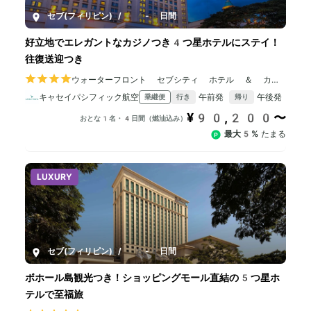
セブ(フィリピン)
/
4-6日間
好立地でエレガントなカジノつき4つ星ホテルにステイ！
往復送迎つき
ウォーターフロント セブシティ ホテル ＆ カジ
ノ
キャセイパシフィック航空
午前発
午後発
乗継便
行き
帰り
¥90,200〜
おとな1名・4日間（燃油込み）
最大5%
たまる
LUXURY
セブ(フィリピン)
/
5-8日間
ボホール島観光つき！ショッピングモール直結の5つ星ホ
テルで至福旅