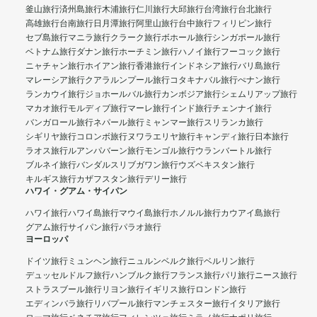
釜山旅行
済州島旅行
木浦旅行
仁川旅行
大邱旅行
台湾旅行
台北旅行
高雄旅行
台南旅行
日月潭旅行
阿里山旅行
台中旅行
フィリピン旅行
セブ島旅行
マニラ旅行
クラーク旅行
ボホール旅行
シンガポール旅行
ベトナム旅行
ダナン旅行
ホーチミン旅行
ハノイ旅行
フーコック旅行
ニャチャン旅行
ホイアン旅行
香港旅行
インドネシア旅行
バリ島旅行
マレーシア旅行
クアラルンプール旅行
コタキナバル旅行
ぺナン旅行
ランカウイ旅行
ジョホールバル旅行
カンボジア旅行
シェムリアップ旅行
マカオ旅行
モルディブ旅行
マーレ旅行
インド旅行
チェンナイ旅行
バンガロール旅行
ネパール旅行
ミャンマー旅行
スリランカ旅行
シギリヤ旅行
コロンボ旅行
ヌワラエリヤ旅行
キャンディ旅行
日本旅行
ラオス旅行
ルアンパバーン旅行
モンゴル旅行
ウランバートル旅行
ブルネイ旅行
バンダルスリブガワン旅行
ウズベキスタン旅行
キルギス旅行
カザフスタン旅行
デリー旅行
ハワイ・グアム・サイパン
ハワイ旅行
ハワイ島旅行
マウイ島旅行
ホノルル旅行
カウアイ島旅行
グアム旅行
サイパン旅行
パラオ旅行
ヨーロッパ
ドイツ旅行
ミュンヘン旅行
ニュルンベルク旅行
ベルリン旅行
デュッセルドルフ旅行
ハンブルク旅行
フランス旅行
パリ旅行
ニース旅行
ストラスブール旅行
リヨン旅行
イギリス旅行
ロンドン旅行
エディンバラ旅行
リバプール旅行
マンチェスター旅行
イタリア旅行