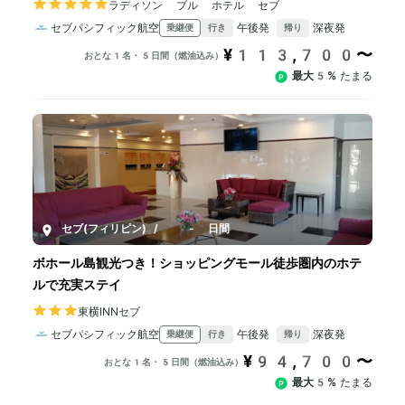
ラディソン ブル ホテル セブ
セブパシフィック航空
午後発
深夜発
乗継便
行き
帰り
¥113,700〜
おとな1名・5日間（燃油込み）
最大5%
たまる
セブ(フィリピン)
/
5-8日間
ボホール島観光つき！ショッピングモール徒歩圏内のホテ
ルで充実ステイ
東横INNセブ
セブパシフィック航空
午後発
深夜発
乗継便
行き
帰り
¥94,700〜
おとな1名・5日間（燃油込み）
最大5%
たまる