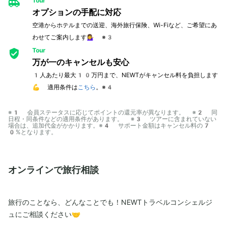
Tour
オプションの手配に対応
空港からホテルまでの送迎、海外旅行保険、Wi-Fiなど、ご希望にあ
わせてご案内します💁‍♀️ ※3
Tour
万が一のキャンセルも安心
1人あたり最大10万円まで、NEWTがキャンセル料を負担します
💪 適用条件は
こちら
。※4
※1 会員ステータスに応じてポイントの還元率が異なります。 ※2 同
日程・同条件などの適用条件があります。 ※3 ツアーに含まれていない
場合は、追加代金がかかります。※4 サポート金額はキャンセル料の7
0%となります。
オンラインで旅行相談
旅行のことなら、どんなことでも！NEWTトラベルコンシェルジ
ュにご相談ください🤝