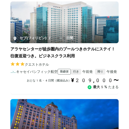
セブ(フィリピン)
/
4-6日間
アラヤセンターが徒歩圏内のプールつきホテルにステイ！
往復送迎つき。ビジネスクラス利用
クエストホテル
キャセイパシフィック航空
午前発
午後発
乗継便
行き
帰り
¥209,000〜
おとな1名・4日間（燃油込み）
最大5%
たまる