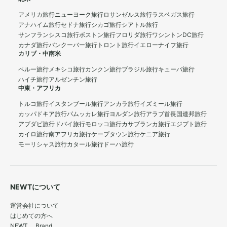
アメリカ旅行
ニューヨーク旅行
ロサンゼルス旅行
ラスベガス旅行
アナハイム旅行
セドナ旅行
シカゴ旅行
シアトル旅行
サンフランシスコ旅行
ボストン旅行
フロリダ旅行
ワシントンDC旅行
カナダ旅行
バンクーバー旅行
トロント旅行
イエローナイフ旅行
カリブ・中南米
ペルー旅行
メキシコ旅行
カンクン旅行
ブラジル旅行
キューバ旅行
ハイチ旅行
アルゼンチン旅行
中東・アフリカ
トルコ旅行
イスタンブール旅行
アンカラ旅行
イズミール旅行
カッパドキア旅行
パムッカレ旅行
ヨルダン旅行
アラブ首長国連邦旅行
アブダビ旅行
ドバイ旅行
モロッコ旅行
カサブランカ旅行
エジプト旅行
カイロ旅行
南アフリカ旅行
ケープタウン旅行
ケニア旅行
モーリシャス旅行
カタール旅行
ドーハ旅行
NEWTについて
運営会社について
はじめての方へ
NEWT Brand