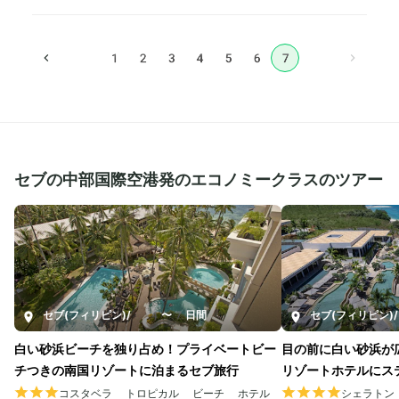
1
2
3
4
5
6
7
セブの中部国際空港発のエコノミークラスのツアー
セブ(フィリピン)
/
4〜7日間
セブ(フィリピン)
/
白い砂浜ビーチを独り占め！プライベートビー
目の前に白い砂浜が
チつきの南国リゾートに泊まるセブ旅行
リゾートホテルにス
コスタベラ トロピカル ビーチ ホテル
シェラトン