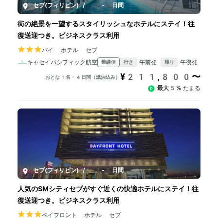
セブ(フィリピン)
/
4-6日間
街の絶景を一望するスタイリッシュなホテルにステイ！往
復送迎つき。ビジネスクラス利用
バイ ホテル セブ
キャセイパシフィック航空
午前発
午後発
乗継便
行き
帰り
¥211,800〜
おとな1名・4日間（燃油込み）
最大5%
たまる
セブ(フィリピン)
/
4-6日間
人気のSMシティセブがすぐ近くの快適ホテルにステイ！往
復送迎つき。ビジネスクラス利用
ベイフロント ホテル セブ