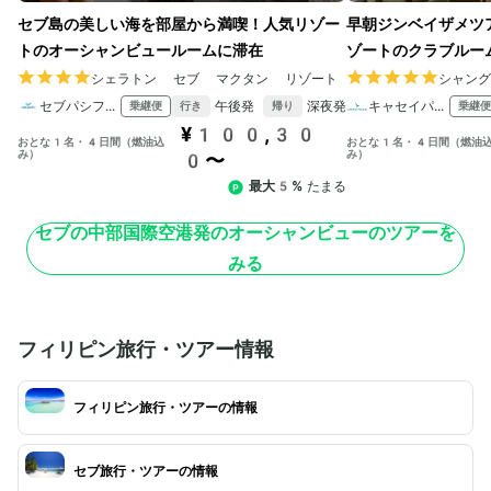
セブ島の美しい海を部屋から満喫！人気リゾー
早朝ジンベイザメツ
トのオーシャンビュールームに滞在
ゾートのクラブルー
シェラトン セブ マクタン リゾート
シャン
セブパシフィック航空
午後発
深夜発
キャセイパシフィック航空
乗継便
乗継便
行き
帰り
¥100,30
おとな1名・4日間（燃油込
おとな1名・4日間（燃油
み）
み）
0〜
最大5%
たまる
セブの中部国際空港発のオーシャンビューのツアーを
みる
フィリピン旅行・ツアー情報
フィリピン旅行・ツアーの情報
セブ旅行・ツアーの情報