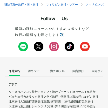
NEWT海外旅行・国内旅行
フィリピン旅行・ツアー
フィリピンツア
Follow Us
最新の渡航ニュースやおすすめスポットなど、
旅行の情報をお届けします✈️
海外旅行
海外ツアー
海外ホテル
国内旅行
国内ホテル
アジア
タイ旅行
バンコク旅行
チェンマイ旅行
プーケット旅行
サムイ島旅行
パタヤ旅行
カオラック旅行
クラビ旅行
中国旅行
上海旅行
ハルビン旅行
北京旅行
大連旅行
西安旅行
重慶旅行
蘇州 旅行
成都旅行
昆明旅行
大理旅行
麗江旅行
シャングリラ旅行
奔子欄旅行
韓国旅行
ソウル旅行