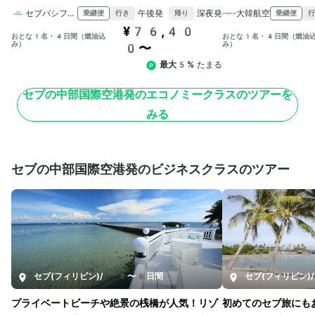
セブパシフィック航空
午後発
深夜発
大韓航空
乗継便
乗継便
行き
帰り
行
¥76,40
おとな1名・4日間（燃油込
おとな1名・4日間（燃油
み）
み）
0〜
最大5%
たまる
セブの中部国際空港発のエコノミークラスのツアーを
みる
セブの中部国際空港発のビジネスクラスのツアー
セブ(フィリピン)
/
4〜8日間
セブ(フィリピン)
/
プライベートビーチや絶景の桟橋が人気！リゾ
初めてのセブ旅にも