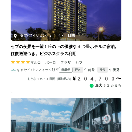
セブ(フィリピン)
/
4-6日間
セブの夜景を一望！丘の上の優雅な4つ星ホテルに宿泊。
往復送迎つき。ビジネスクラス利用
マルコ ポーロ プラザ セブ
キャセイパシフィック航空
午前発
午後発
乗継便
行き
帰り
¥204,700〜
おとな1名・4日間（燃油込み）
最大5%
たまる