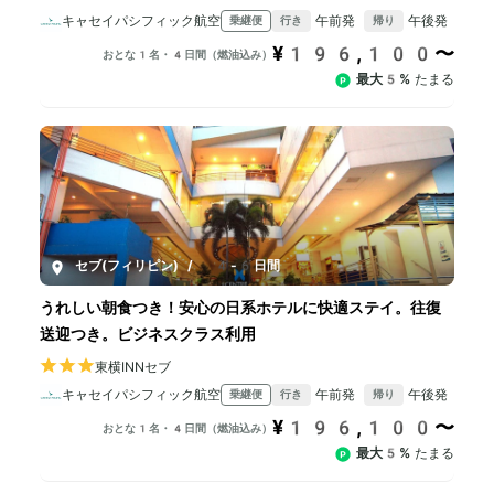
キャセイパシフィック航空
午前発
午後発
乗継便
行き
帰り
¥196,100〜
おとな1名・4日間（燃油込み）
最大5%
たまる
セブ(フィリピン)
/
4-6日間
うれしい朝食つき！安心の日系ホテルに快適ステイ。往復
送迎つき。ビジネスクラス利用
東横INNセブ
キャセイパシフィック航空
午前発
午後発
乗継便
行き
帰り
¥196,100〜
おとな1名・4日間（燃油込み）
最大5%
たまる