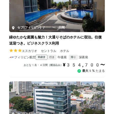
セブ(フィリピン)
/
4-8日間
緑ゆたかな庭園も魅力！大通りそばのホテルに宿泊。往復
送迎つき。ビジネスクラス利用
エスカリオ セントラル ホテル
フィリピン航空
午後発
深夜発
乗継便
行き
帰り
¥354,700〜
おとな1名・4日間（燃油込み）
最大5%
たまる
セブ(フィリピン)
/
4-6日間