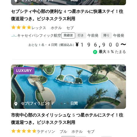
セブシティ中心部の便利な4つ星ホテルに快適ステイ！往
復送迎つき。ビジネスクラス利用
レックス ホテル セブ
キャセイパシフィック航空
午前発
午後発
乗継便
行き
帰り
¥196,900〜
おとな1名・4日間（燃油込み）
最大5%
たまる
LUXURY
セブ(フィリピン)
/
4-6日間
市街中心部のスタイリッシュな5つ星ホテルにステイ！往
復送迎つき。ビジネスクラス利用
ラディソン ブル ホテル セブ