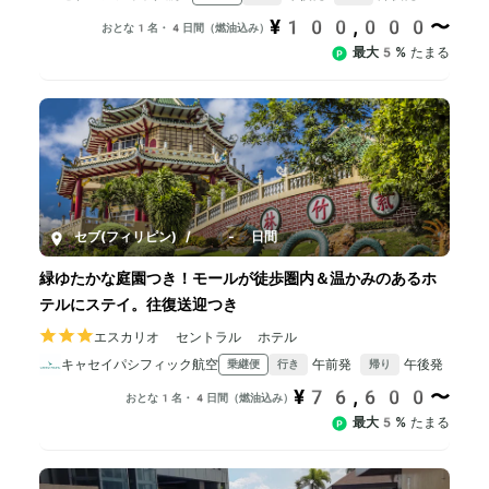
¥100,000〜
おとな1名・4日間（燃油込み）
最大5%
たまる
セブ(フィリピン)
/
4-6日間
緑ゆたかな庭園つき！モールが徒歩圏内＆温かみのあるホ
テルにステイ。往復送迎つき
エスカリオ セントラル ホテル
キャセイパシフィック航空
午前発
午後発
乗継便
行き
帰り
¥76,600〜
おとな1名・4日間（燃油込み）
最大5%
たまる