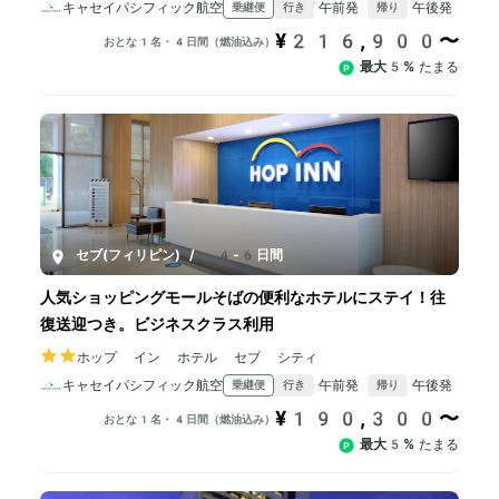
キャセイパシフィック航空
午前発
午後発
乗継便
行き
帰り
¥216,900〜
おとな1名・4日間（燃油込み）
最大5%
たまる
セブ(フィリピン)
/
4-6日間
人気ショッピングモールそばの便利なホテルにステイ！往
復送迎つき。ビジネスクラス利用
ホップ イン ホテル セブ シティ
キャセイパシフィック航空
午前発
午後発
乗継便
行き
帰り
¥190,300〜
おとな1名・4日間（燃油込み）
最大5%
たまる