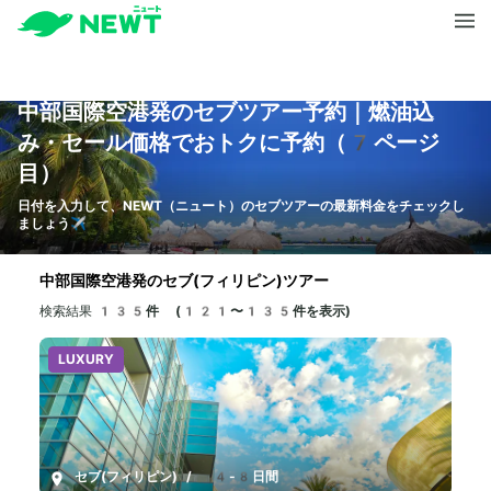
中部国際空港発のセブツアー予約｜燃油込
み・セール価格でおトクに予約（7ページ
目）
日付を入力して、NEWT（ニュート）のセブツアーの最新料金をチェックし
ましょう✈️
中部国際空港発のセブ(フィリピン)ツアー
検索結果
135件 (121〜135件を表示)
LUXURY
セブ(フィリピン)
/
4-8日間