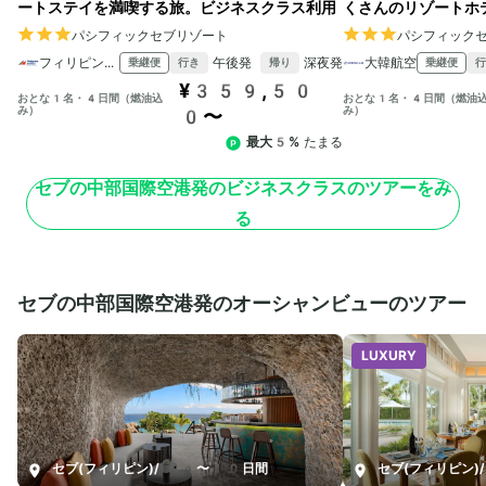
ートステイを満喫する旅。ビジネスクラス利用
くさんのリゾートホ
パシフィックセブリゾート
パシフィック
フィリピン航空
午後発
深夜発
大韓航空
乗継便
乗継便
行き
帰り
行
¥359,50
おとな1名・4日間（燃油込
おとな1名・4日間（燃油
み）
み）
0〜
最大5%
たまる
セブの中部国際空港発のビジネスクラスのツアーをみ
る
セブの中部国際空港発のオーシャンビューのツアー
LUXURY
セブ(フィリピン)
/
4〜10日間
セブ(フィリピン)
/