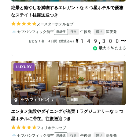
絶景と癒やしを満喫するエレガントな5つ星ホテルで優雅
なステイ！往復送迎つき
ヌースターホテルセブ
セブパシフィック航空
午後発
深夜発
乗継便
行き
帰り
¥149,300〜
おとな1名・4日間（燃油込み）
最大5%
たまる
LUXURY
セブ(フィリピン)
/
4-8日間
エンタメ施設やダイニングが充実！ラグジュアリーな5つ
星ホテルに滞在。往復送迎つき
フィリホテルセブ
セブパシフィック航空
午後発
深夜発
乗継便
行き
帰り