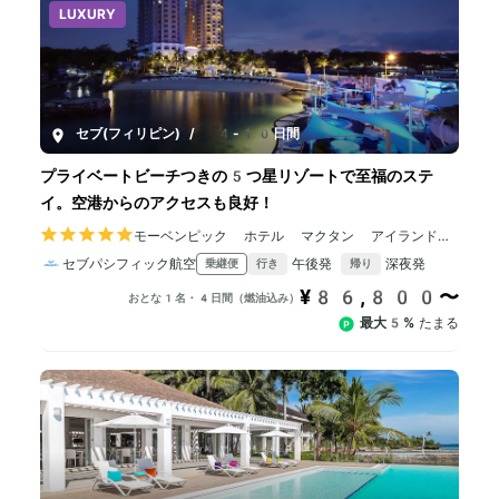
LUXURY
セブ(フィリピン)
/
4-10日間
プライベートビーチつきの5つ星リゾートで至福のステ
イ。空港からのアクセスも良好！
モーベンピック ホテル マクタン アイランド
セブ
セブパシフィック航空
午後発
深夜発
乗継便
行き
帰り
¥86,800〜
おとな1名・4日間（燃油込み）
最大5%
たまる