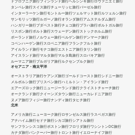
ドブロブニク旅行
フィンランド旅行
ヘルシンキ旅行
ロヴァニエミ旅行
タンペレ旅行
スイス旅行
チューリッヒ旅行
バーゼル旅行
インターラーケン旅行
モントルー旅行
ツェルマット旅行
ルツェルン旅行
サンモリッツ旅行
ルガーノ旅行
オランダ旅行
アムステルダム旅行
ハンガリー旅行
ブダペスト旅行
チェコ旅行
プラハ旅行
ポルトガル旅行
リスボン旅行
ポルト旅行
スウェーデン旅行
ストックホルム旅行
ポーランド旅行
ノルウェー旅行
ベルゲン旅行
デンマーク旅行
コペンハーゲン旅行
スロベニア旅行
フランクフルト旅行
アイルランド旅行
モナコ旅行
エストニア旅行
タリン旅行
アイスランド旅行
マルタ旅行
マルタ島旅行
スロバキア旅行
ルーマニア旅行
ブルガリア旅行
ルクセンブルク旅行
オセアニア・南太平洋
オーストラリア旅行
ケアンズ旅行
ゴールドコースト旅行
シドニー旅行
メルボルン旅行
ブリスベン旅行
ハミルトン・アイランド旅行
エアーズロック旅行
ニュージーランド旅行
クライストチャーチ旅行
オークランド旅行
クイーンズタウン旅行
ニューカレドニア旅行
ヌメア旅行
フィジー旅行
ナンディ旅行
タヒチ旅行
北米
アメリカ旅行
ニューヨーク旅行
ロサンゼルス旅行
ラスベガス旅行
アナハイム旅行
セドナ旅行
シカゴ旅行
シアトル旅行
サンフランシスコ旅行
ボストン旅行
フロリダ旅行
ワシントンDC旅行
カナダ旅行
バンクーバー旅行
トロント旅行
イエローナイフ旅行