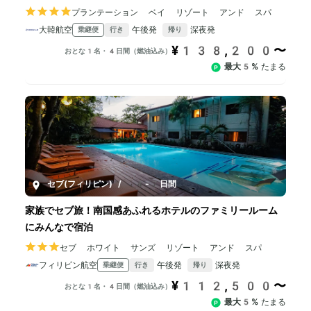
プランテーション ベイ リゾート アンド スパ
大韓航空
午後発
深夜発
乗継便
行き
帰り
¥138,200〜
おとな1名・4日間（燃油込み）
最大5%
たまる
セブ(フィリピン)
/
4-7日間
家族でセブ旅！南国感あふれるホテルのファミリールーム
にみんなで宿泊
セブ ホワイト サンズ リゾート アンド スパ
フィリピン航空
午後発
深夜発
乗継便
行き
帰り
¥112,500〜
おとな1名・4日間（燃油込み）
最大5%
たまる