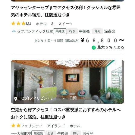
アヤラセンターセブまでアクセス便利！クラシカルな雰囲
気のホテル宿泊。往復送迎つき
MJ ホテル & スイーツ
セブパシフィック航空
午後発
深夜発
乗継便
行き
帰り
¥68,800〜
おとな1名・4日間（燃油込み）
最大5%
たまる
セブ(フィリピン)
/
4-8日間
空港から好アクセス！コスパ重視派におすすめのホテルへ
おトクに宿泊。往復送迎つき
フェリシティ アイランド ホテル
大韓航空
午後発
深夜発
乗継便
行き
帰り