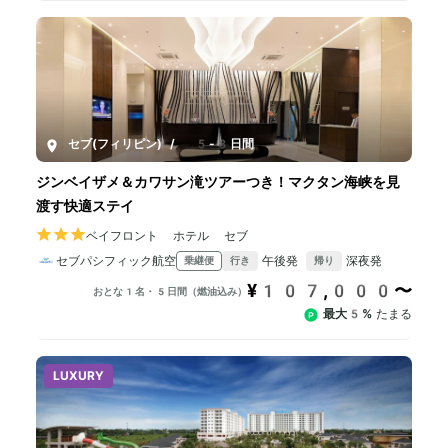
セブ(フィリピン)
/
5-8日間
ジンベイザメ＆カワサン滝ツアーつき！マクタン海峡を見
渡す快適ステイ
ベイフロント ホテル セブ
セブパシフィック航空
午後発
深夜発
乗継便
行き
帰り
¥107,000〜
おとな1名・5日間（燃油込み）
最大5%
たまる
LUXURY