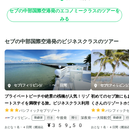
セブの中部国際空港発のエコノミークラスのツアーを
みる
セブの中部国際空港発のビジネスクラスのツアー
セブ(フィリピン)
/
4〜8日間
セブ(フィリピン)
/
プライベートビーチや絶景の桟橋が人気！リゾ
初めてのセブ旅にも
ートステイを満喫する旅。ビジネスクラス利用
くさんのリゾートホ
パシフィックセブリゾート
パシフィック
フィリピン航空
午後発
深夜発
大韓航空
乗継便
乗継便
行き
帰り
行
¥359,50
おとな1名・4日間（燃油込
おとな1名・4日間（燃油