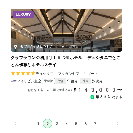
LUXURY
セブ(フィリピン)
/
4-7日間
クラブラウンジ利用可！5つ星ホテル デュシタニでとこ
とん優雅なホテルステイ
デュシタニ マクタンセブ リゾート
フィリピン航空
午後発
深夜発
乗継便
行き
帰り
¥143,000〜
おとな1名・4日間（燃油込み）
最大5%
たまる
1
2
3
4
5
6
7