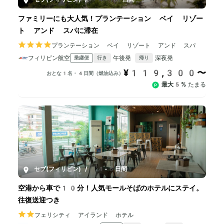
ファミリーにも大人気！プランテーション ベイ リゾー
ト アンド スパに滞在
プランテーション ベイ リゾート アンド スパ
フィリピン航空
午後発
深夜発
乗継便
行き
帰り
¥119,300〜
おとな1名・4日間（燃油込み）
最大5%
たまる
セブ(フィリピン)
/
4-6日間
空港から車で10分！人気モールそばのホテルにステイ。
往復送迎つき
フェリシティ アイランド ホテル