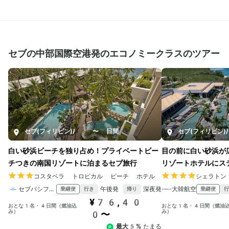
セブの中部国際空港発のエコノミークラスのツアー
セブ(フィリピン)
/
4〜7日間
セブ(フィリピン)
/
白い砂浜ビーチを独り占め！プライベートビー
目の前に白い砂浜が
チつきの南国リゾートに泊まるセブ旅行
リゾートホテルにス
コスタベラ トロピカル ビーチ ホテル
シェラトン
セブパシフィック航空
午後発
深夜発
大韓航空
乗継便
乗継便
行き
帰り
行
¥76,40
おとな1名・4日間（燃油込
おとな1名・4日間（燃油
み）
み）
0〜
最大5%
たまる