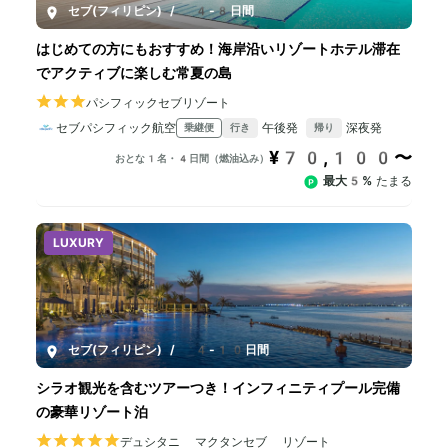
セブ(フィリピン)
/
4-8日間
はじめての方にもおすすめ！海岸沿いリゾートホテル滞在
でアクティブに楽しむ常夏の島
パシフィックセブリゾート
セブパシフィック航空
午後発
深夜発
乗継便
行き
帰り
¥70,100〜
おとな1名・4日間（燃油込み）
最大5%
たまる
LUXURY
セブ(フィリピン)
/
4-10日間
シラオ観光を含むツアーつき！インフィニティプール完備
の豪華リゾート泊
デュシタニ マクタンセブ リゾート