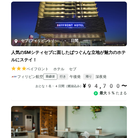
セブ(フィリピン)
/
4-7日間
人気のSMシティセブに面したばつぐんな立地が魅力のホテ
ルにステイ！
ベイフロント ホテル セブ
フィリピン航空
午後発
深夜発
乗継便
行き
帰り
¥94,700〜
おとな1名・4日間（燃油込み）
最大5%
たまる