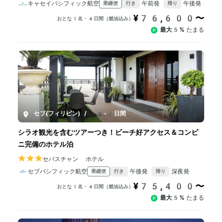
キャセイパシフィック航空
午前発
午後発
乗継便
行き
帰り
¥76,600〜
おとな1名・4日間（燃油込み）
最大5%
たまる
セブ(フィリピン)
/
4-7日間
シラオ観光を含むツアーつき！ビーチ好アクセス＆コンビ
ニ完備のホテル泊
セバスチャン ホテル
セブパシフィック航空
午後発
深夜発
乗継便
行き
帰り
¥75,400〜
おとな1名・4日間（燃油込み）
最大5%
たまる