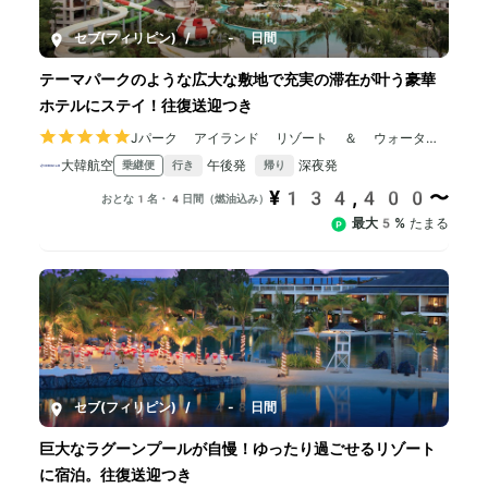
セブ(フィリピン)
/
4-8日間
テーマパークのような広大な敷地で充実の滞在が叶う豪華
ホテルにステイ！往復送迎つき
Jパーク アイランド リゾート ＆ ウォーター
パーク
大韓航空
午後発
深夜発
乗継便
行き
帰り
¥134,400〜
おとな1名・4日間（燃油込み）
最大5%
たまる
セブ(フィリピン)
/
4-8日間
巨大なラグーンプールが自慢！ゆったり過ごせるリゾート
に宿泊。往復送迎つき