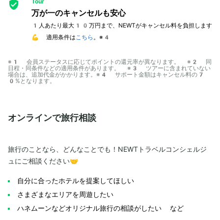
Tour
万が一のキャンセルも安心
1人あたり最大10万円まで、NEWTがキャンセル料を負担します
💪 適用条件は
こちら
。※4
※1 会員ステータスに応じてポイントの還元率が異なります。 ※2 同
日程・同条件などの適用条件があります。 ※3 ツアーに含まれていない
場合は、追加代金がかかります。※4 サポート金額はキャンセル料の7
0%となります。
オンラインで旅行相談
旅行のことなら、どんなことでも！NEWTトラベルコンシェルジ
ュにご相談ください🤝
自分に合ったホテルを提案してほしい
さまざまなエリアを周遊したい
ハネムーンなどオリジナル旅行の相談がしたい など