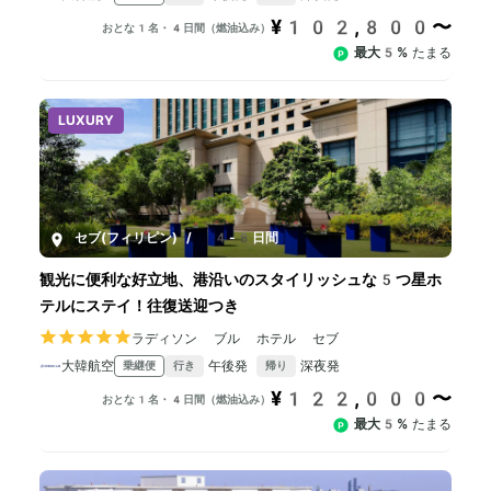
¥102,800〜
おとな1名・4日間（燃油込み）
最大5%
たまる
LUXURY
セブ(フィリピン)
/
4-8日間
観光に便利な好立地、港沿いのスタイリッシュな5つ星ホ
テルにステイ！往復送迎つき
ラディソン ブル ホテル セブ
大韓航空
午後発
深夜発
乗継便
行き
帰り
¥122,000〜
おとな1名・4日間（燃油込み）
最大5%
たまる