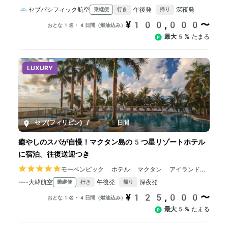
セブパシフィック航空
午後発
深夜発
乗継便
行き
帰り
¥100,000〜
おとな1名・4日間（燃油込み）
最大5%
たまる
LUXURY
セブ(フィリピン)
/
4-8日間
癒やしのスパが自慢！マクタン島の5つ星リゾートホテル
に宿泊。往復送迎つき
モーベンピック ホテル マクタン アイランド
セブ
大韓航空
午後発
深夜発
乗継便
行き
帰り
¥125,000〜
おとな1名・4日間（燃油込み）
最大5%
たまる