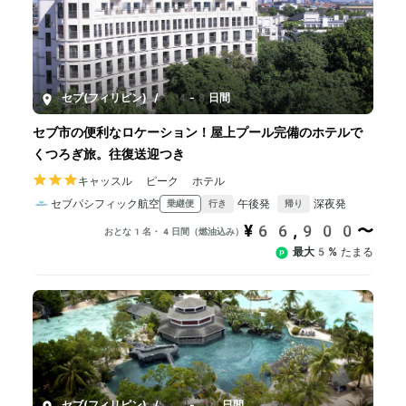
セブ(フィリピン)
/
4-8日間
セブ市の便利なロケーション！屋上プール完備のホテルで
くつろぎ旅。往復送迎つき
キャッスル ピーク ホテル
セブパシフィック航空
午後発
深夜発
乗継便
行き
帰り
¥66,900〜
おとな1名・4日間（燃油込み）
最大5%
たまる
セブ(フィリピン)
/
4-10日間