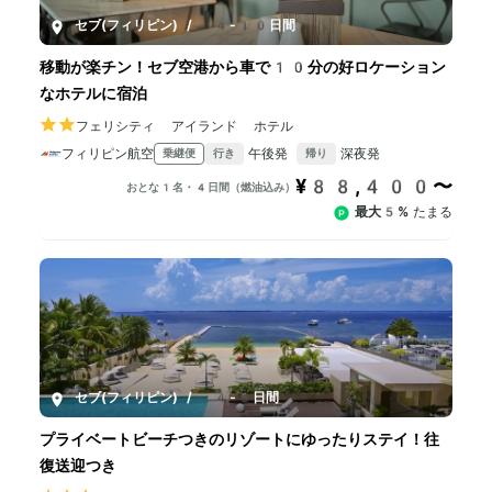
セブ(フィリピン)
/
4-10日間
移動が楽チン！セブ空港から車で10分の好ロケーション
なホテルに宿泊
フェリシティ アイランド ホテル
フィリピン航空
午後発
深夜発
乗継便
行き
帰り
¥88,400〜
おとな1名・4日間（燃油込み）
最大5%
たまる
セブ(フィリピン)
/
4-6日間
プライベートビーチつきのリゾートにゆったりステイ！往
復送迎つき