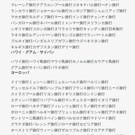
マレーシア旅行
クアラルンプール旅行
コタキナバル旅行
ぺナン旅行
ランカウイ旅行
ジョホールバル旅行
カンボジア旅行
シェムリアップ旅行
マカオ旅行
モルディブ旅行
マーレ旅行
インド旅行
チェンナイ旅行
バンガロール旅行
ネパール旅行
ミャンマー旅行
スリランカ旅行
シギリヤ旅行
コロンボ旅行
ヌワラエリヤ旅行
キャンディ旅行
日本旅行
ラオス旅行
ルアンパバーン旅行
モンゴル旅行
ウランバートル旅行
ブルネイ旅行
バンダルスリブガワン旅行
ウズベキスタン旅行
キルギス旅行
カザフスタン旅行
デリー旅行
ハワイ・グアム・サイパン
ハワイ旅行
ハワイ島旅行
マウイ島旅行
ホノルル旅行
カウアイ島旅行
グアム旅行
サイパン旅行
パラオ旅行
ヨーロッパ
ドイツ旅行
ミュンヘン旅行
ニュルンベルク旅行
ベルリン旅行
デュッセルドルフ旅行
ハンブルク旅行
フランス旅行
パリ旅行
ニース旅行
ストラスブール旅行
リヨン旅行
イギリス旅行
ロンドン旅行
エディンバラ旅行
リバプール旅行
マンチェスター旅行
イタリア旅行
ローマ旅行
ベネチア旅行
フィレンツェ旅行
ミラノ旅行
ナポリ旅行
ボローニャ旅行
ベルギー旅行
ブリュッセル旅行
ギリシャ旅行
アテネ旅行
サントリーニ島旅行
スペイン旅行
バルセロナ旅行
マドリード旅行
グラナダ旅行
バレンシア旅行
ジローナ旅行
セビリア旅行
オーストリア旅行
ウィーン旅行
ザルツブルク旅行
クロアチア旅行