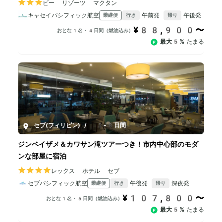
ビー リゾーツ マクタン
キャセイパシフィック航空
午前発
午後発
乗継便
行き
帰り
¥88,900〜
おとな1名・4日間（燃油込み）
最大5%
たまる
セブ(フィリピン)
/
5-8日間
ジンベイザメ＆カワサン滝ツアーつき！市内中心部のモダ
ンな部屋に宿泊
レックス ホテル セブ
セブパシフィック航空
午後発
深夜発
乗継便
行き
帰り
¥107,800〜
おとな1名・5日間（燃油込み）
最大5%
たまる