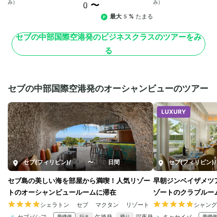
み）
み）
0〜
最大5%
たまる
セブの中部国際空港発のビジネスクラスのツアーをみ
る
セブの中部国際空港発のオーシャンビューのツアー
LUXURY
セブ(フィリピン)
/
4〜10日間
セブ(フィリピン)
/
セブ島の美しい海を部屋から満喫！人気リゾー
早朝ジンベイザメツ
トのオーシャンビュールームに滞在
ゾートのクラブルー
シェラトン セブ マクタン リゾート
シャン
セブパシフィック航空
午後発
深夜発
キャセイパシフィック航空
乗継便
乗継便
行き
帰り