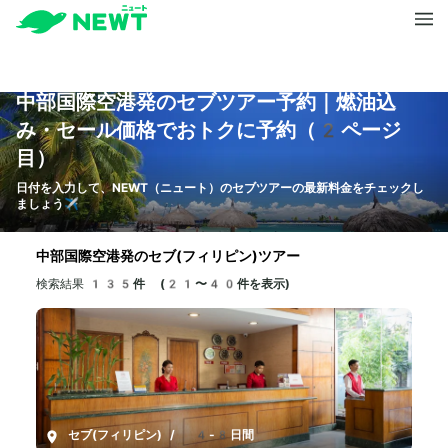
中部国際空港発のセブツアー予約｜燃油込
み・セール価格でおトクに予約（2ページ
目）
日付を入力して、NEWT（ニュート）のセブツアーの最新料金をチェックし
ましょう✈️
中部国際空港発のセブ(フィリピン)ツアー
検索結果
135件 (21〜40件を表示)
セブ(フィリピン)
/
4-8日間