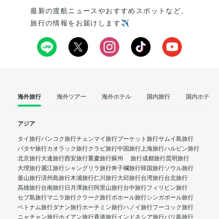
最新の渡航ニュースやおすすめスポットなど、
旅行の情報をお届けします✈️
海外旅行
海外ツアー
海外ホテル
国内旅行
国内ホテル
アジア
タイ旅行
バンコク旅行
チェンマイ旅行
プーケット旅行
サムイ島旅行
パタヤ旅行
カオラック旅行
クラビ旅行
中国旅行
上海旅行
ハルビン旅行
北京旅行
大連旅行
西安旅行
重慶旅行
蘇州 旅行
成都旅行
昆明旅行
大理旅行
麗江旅行
シャングリラ旅行
奔子欄旅行
韓国旅行
ソウル旅行
釜山旅行
済州島旅行
木浦旅行
仁川旅行
大邱旅行
台湾旅行
台北旅行
高雄旅行
台南旅行
日月潭旅行
阿里山旅行
台中旅行
フィリピン旅行
セブ島旅行
マニラ旅行
クラーク旅行
ボホール旅行
シンガポール旅行
ベトナム旅行
ダナン旅行
ホーチミン旅行
ハノイ旅行
フーコック旅行
ニャチャン旅行
ホイアン旅行
香港旅行
インドネシア旅行
バリ島旅行