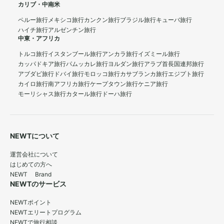
カリブ・中南米
ペルー旅行
メキシコ旅行
カンクン旅行
ブラジル旅行
キューバ旅行
ハイチ旅行
アルゼンチン旅行
中東・アフリカ
トルコ旅行
イスタンブール旅行
アンカラ旅行
イズミール旅行
カッパドキア旅行
パムッカレ旅行
ヨルダン旅行
アラブ首長国連邦旅行
アブダビ旅行
ドバイ旅行
モロッコ旅行
カサブランカ旅行
エジプト旅行
カイロ旅行
南アフリカ旅行
ケープタウン旅行
ケニア旅行
モーリシャス旅行
カタール旅行
ドーハ旅行
NEWTについて
運営会社について
はじめての方へ
NEWT Brand
NEWTのサービス
NEWTポイント
NEWTエリートプログラム
NEWTで旅行相談