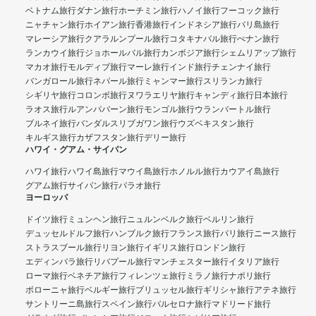
ベトナム旅行
ダナン旅行
ホーチミン旅行
ハノイ旅行
フーコック旅行
ニャチャン旅行
ホイアン旅行
香港旅行
インドネシア旅行
バリ島旅行
マレーシア旅行
クアラルンプール旅行
コタキナバル旅行
ぺナン旅行
ランカウイ旅行
ジョホールバル旅行
カンボジア旅行
シェムリアップ旅行
マカオ旅行
モルディブ旅行
マーレ旅行
インド旅行
チェンナイ旅行
バンガロール旅行
ネパール旅行
ミャンマー旅行
スリランカ旅行
シギリヤ旅行
コロンボ旅行
ヌワラエリヤ旅行
キャンディ旅行
日本旅行
ラオス旅行
ルアンパバーン旅行
モンゴル旅行
ウランバートル旅行
ブルネイ旅行
バンダルスリブガワン旅行
ウズベキスタン旅行
キルギス旅行
カザフスタン旅行
デリー旅行
ハワイ・グアム・サイパン
ハワイ旅行
ハワイ島旅行
マウイ島旅行
ホノルル旅行
カウアイ島旅行
グアム旅行
サイパン旅行
パラオ旅行
ヨーロッパ
ドイツ旅行
ミュンヘン旅行
ニュルンベルク旅行
ベルリン旅行
デュッセルドルフ旅行
ハンブルク旅行
フランス旅行
パリ旅行
ニース旅行
ストラスブール旅行
リヨン旅行
イギリス旅行
ロンドン旅行
エディンバラ旅行
リバプール旅行
マンチェスター旅行
イタリア旅行
ローマ旅行
ベネチア旅行
フィレンツェ旅行
ミラノ旅行
ナポリ旅行
ボローニャ旅行
ベルギー旅行
ブリュッセル旅行
ギリシャ旅行
アテネ旅行
サントリーニ島旅行
スペイン旅行
バルセロナ旅行
マドリード旅行