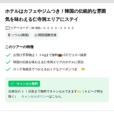
ホテルはカフェやジムつき！韓国の伝統的な雰囲
気を味わえる仁寺洞エリアにステイ
ツアーコード：
N-SEL-0000-5950
ソウル(韓国)
関西国際空港
このツアーの特徴
お預け手荷物は15kgまで無料💼LCCでコスパ抜群
韓国の伝統を味わえる仁寺洞エリアのホテルに宿泊
ロッテ免税店でつかえるおトクなクーポンつき 🎫
キャンセル無料
出発日の31日前まで無料でキャンセルできます🙌（*ピーク時を
除く）
キャンセルポリシー
はこちら。