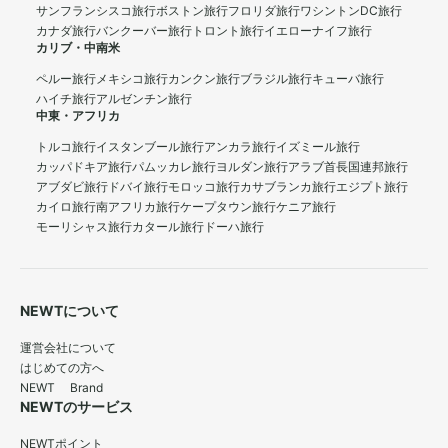
サンフランシスコ旅行
ボストン旅行
フロリダ旅行
ワシントンDC旅行
カナダ旅行
バンクーバー旅行
トロント旅行
イエローナイフ旅行
カリブ・中南米
ペルー旅行
メキシコ旅行
カンクン旅行
ブラジル旅行
キューバ旅行
ハイチ旅行
アルゼンチン旅行
中東・アフリカ
トルコ旅行
イスタンブール旅行
アンカラ旅行
イズミール旅行
カッパドキア旅行
パムッカレ旅行
ヨルダン旅行
アラブ首長国連邦旅行
アブダビ旅行
ドバイ旅行
モロッコ旅行
カサブランカ旅行
エジプト旅行
カイロ旅行
南アフリカ旅行
ケープタウン旅行
ケニア旅行
モーリシャス旅行
カタール旅行
ドーハ旅行
NEWTについて
運営会社について
はじめての方へ
NEWT Brand
NEWTのサービス
NEWTポイント