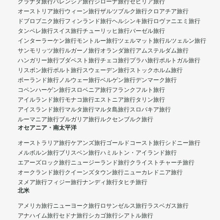
グラナダ旅行
バレンシア旅行
ジローナ旅行
セビリア旅行
オーストリア旅行
ウィーン旅行
ザルツブルク旅行
クロアチア旅行
ドブロブニク旅行
フィンランド旅行
ヘルシンキ旅行
ロヴァニエミ旅行
タンペレ旅行
スイス旅行
チューリッヒ旅行
バーゼル旅行
インターラーケン旅行
モントルー旅行
ツェルマット旅行
ルツェルン旅行
サンモリッツ旅行
ルガーノ旅行
オランダ旅行
アムステルダム旅行
ハンガリー旅行
ブダペスト旅行
チェコ旅行
プラハ旅行
ポルトガル旅行
リスボン旅行
ポルト旅行
スウェーデン旅行
ストックホルム旅行
ポーランド旅行
ノルウェー旅行
ベルゲン旅行
デンマーク旅行
コペンハーゲン旅行
スロベニア旅行
フランクフルト旅行
アイルランド旅行
モナコ旅行
エストニア旅行
タリン旅行
アイスランド旅行
マルタ旅行
マルタ島旅行
スロバキア旅行
ルーマニア旅行
ブルガリア旅行
ルクセンブルク旅行
オセアニア・南太平洋
オーストラリア旅行
ケアンズ旅行
ゴールドコースト旅行
シドニー旅行
メルボルン旅行
ブリスベン旅行
ハミルトン・アイランド旅行
エアーズロック旅行
ニュージーランド旅行
クライストチャーチ旅行
オークランド旅行
クイーンズタウン旅行
ニューカレドニア旅行
ヌメア旅行
フィジー旅行
ナンディ旅行
タヒチ旅行
北米
アメリカ旅行
ニューヨーク旅行
ロサンゼルス旅行
ラスベガス旅行
アナハイム旅行
セドナ旅行
シカゴ旅行
シアトル旅行