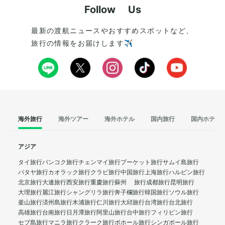
Follow Us
最新の渡航ニュースやおすすめスポットなど、
旅行の情報をお届けします✈️
海外旅行
海外ツアー
海外ホテル
国内旅行
国内ホテル
アジア
タイ旅行
バンコク旅行
チェンマイ旅行
プーケット旅行
サムイ島旅行
パタヤ旅行
カオラック旅行
クラビ旅行
中国旅行
上海旅行
ハルビン旅行
北京旅行
大連旅行
西安旅行
重慶旅行
蘇州 旅行
成都旅行
昆明旅行
大理旅行
麗江旅行
シャングリラ旅行
奔子欄旅行
韓国旅行
ソウル旅行
釜山旅行
済州島旅行
木浦旅行
仁川旅行
大邱旅行
台湾旅行
台北旅行
高雄旅行
台南旅行
日月潭旅行
阿里山旅行
台中旅行
フィリピン旅行
セブ島旅行
マニラ旅行
クラーク旅行
ボホール旅行
シンガポール旅行