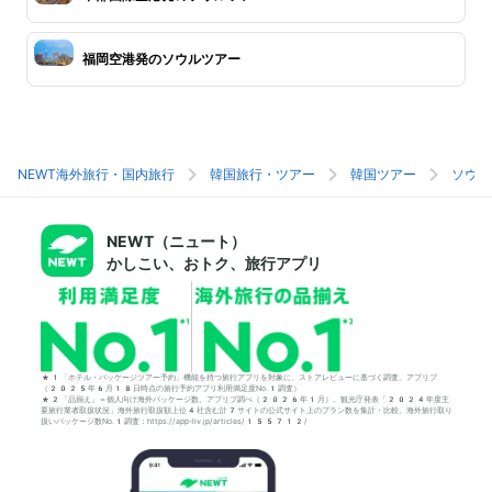
福岡空港発のソウルツアー
NEWT海外旅行・国内旅行
韓国旅行・ツアー
韓国ツアー
ソウル
NEWT（ニュート）
かしこい、おトク、旅行アプリ
*1「ホテル・パッケージツアー予約」機能を持つ旅行アプリを対象に、ストアレビューに基づく調査。アプリブ
（2025年6月18日時点の旅行予約アプリ利用満足度No.1調査）
*2「品揃え」＝個人向け海外パッケージ数。アプリブ調べ（2026年1月）。観光庁発表「2024年度主
要旅行業者取扱状況」海外旅行取扱額上位4社含む計7サイトの公式サイト上のプラン数を集計・比較。海外旅行取り
扱いパッケージ数No.1調査：https://app-liv.jp/articles/155712/