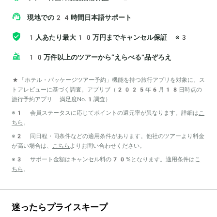
現地での24時間日本語サポート
1人あたり最大10万円までキャンセル保証
※3
10万件以上のツアーから“えらべる”品ぞろえ
*「ホテル・パッケージツアー予約」機能を持つ旅行アプリを対象に、ス
トアレビューに基づく調査。アプリブ（2025年6月18日時点の
旅行予約アプリ 満足度No.1調査）
※1 会員ステータスに応じてポイントの還元率が異なります。詳細は
こ
ちら
。
※2 同日程・同条件などの適用条件があります。他社のツアーより料金
が高い場合は、
こちら
よりお問い合わせください。
※3 サポート金額はキャンセル料の70%となります。適用条件は
こ
ちら
。
迷ったらプライスキープ