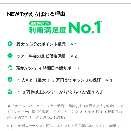
NEWTがえらばれる理由
最大5%分のポイント還元
※1
ツアー料金の最低価格保証
※2
現地での24時間日本語サポート
1人あたり最大10万円までキャンセル保証
※3
10万件以上のツアーから“えらべる”品ぞろえ
*「ホテル・パッケージツアー予約」機能を持つ旅行アプリを対象に、ス
トアレビューに基づく調査。アプリブ（2025年6月18日時点の
旅行予約アプリ 満足度No.1調査）
※1 会員ステータスに応じてポイントの還元率が異なります。詳細は
こ