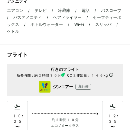
アメニティ
エアコン / テレビ / 冷蔵庫 / 電話 / バスローブ
/ バスアメニティ / ヘアドライヤー / セーフティーボ
ックス / ボトルウォーター / Wi-Fi / スリッパ /
ケトル
フライト
行きのフライト
所要時間：
約2時間10分
CO2排出量：
146kg
ジンエアー
直行便
10:
12:
約2時間10分
25
35
エコノミークラス
〜
〜