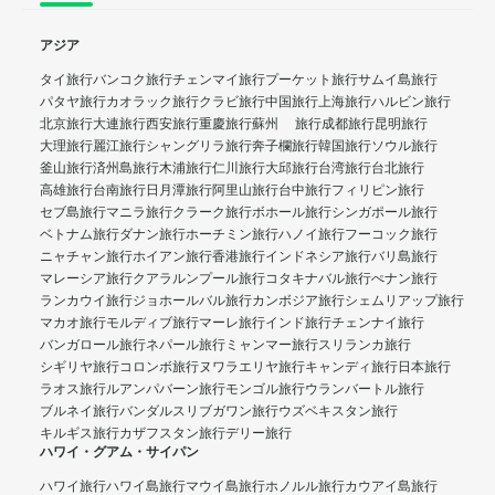
アジア
タイ旅行
バンコク旅行
チェンマイ旅行
プーケット旅行
サムイ島旅行
パタヤ旅行
カオラック旅行
クラビ旅行
中国旅行
上海旅行
ハルビン旅行
北京旅行
大連旅行
西安旅行
重慶旅行
蘇州 旅行
成都旅行
昆明旅行
大理旅行
麗江旅行
シャングリラ旅行
奔子欄旅行
韓国旅行
ソウル旅行
釜山旅行
済州島旅行
木浦旅行
仁川旅行
大邱旅行
台湾旅行
台北旅行
高雄旅行
台南旅行
日月潭旅行
阿里山旅行
台中旅行
フィリピン旅行
セブ島旅行
マニラ旅行
クラーク旅行
ボホール旅行
シンガポール旅行
ベトナム旅行
ダナン旅行
ホーチミン旅行
ハノイ旅行
フーコック旅行
ニャチャン旅行
ホイアン旅行
香港旅行
インドネシア旅行
バリ島旅行
マレーシア旅行
クアラルンプール旅行
コタキナバル旅行
ぺナン旅行
ランカウイ旅行
ジョホールバル旅行
カンボジア旅行
シェムリアップ旅行
マカオ旅行
モルディブ旅行
マーレ旅行
インド旅行
チェンナイ旅行
バンガロール旅行
ネパール旅行
ミャンマー旅行
スリランカ旅行
シギリヤ旅行
コロンボ旅行
ヌワラエリヤ旅行
キャンディ旅行
日本旅行
ラオス旅行
ルアンパバーン旅行
モンゴル旅行
ウランバートル旅行
ブルネイ旅行
バンダルスリブガワン旅行
ウズベキスタン旅行
キルギス旅行
カザフスタン旅行
デリー旅行
ハワイ・グアム・サイパン
ハワイ旅行
ハワイ島旅行
マウイ島旅行
ホノルル旅行
カウアイ島旅行