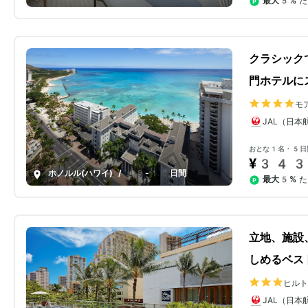
最大5%
た
クラシック
門ホテルに
モ
ス
JAL（日本
おとな1名・5日
¥343
ホノルル(ハワイ)
/
5-10日間
最大5%
た
立地、施設
しめるベス
ヒル
JAL（日本