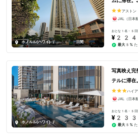
ムに滞在。
アストン
JAL（日本
おとな1名・5日
¥224
ホノルル(ハワイ)
/
5-10日間
最大5%
た
写真映え完
テルに滞在
ハイ
JAL（日本
おとな1名・5日
¥233
ホノルル(ハワイ)
/
5-10日間
最大5%
た