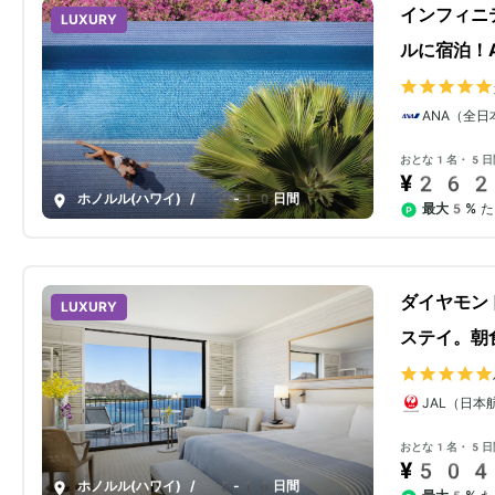
インフィニ
LUXURY
ルに宿泊！
ANA（全日
おとな1名・5日
¥262
ホノルル(ハワイ)
/
5-10日間
最大5%
た
ダイヤモン
LUXURY
ステイ。朝
JAL（日本
おとな1名・5日
¥504
ホノルル(ハワイ)
/
5-10日間