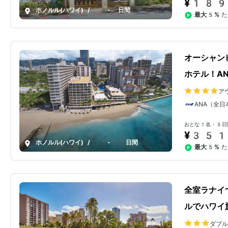
¥189
ホノルル(ハワイ)
/
5-8日間
最大5%
た
オーシャン
ホテル！A
ア
ANA（全日
おとな1名・5日
¥351
ホノルル(ハワイ)
/
5-10日間
最大5%
た
全室ラナイ
ルでハワイ