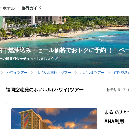
・ホテル
旅行ガイド
約｜燃油込み・セール価格でおトクに予約（3ペ
ーの最新料金をチェックしましょう✈️
ハワイツアー
ホノルル旅行・ツアー
ホノルルツアー
福岡空港
福岡空港発のホノルル(ハワイ)ツアー
検索結果
71
まるでひと
ANA利用