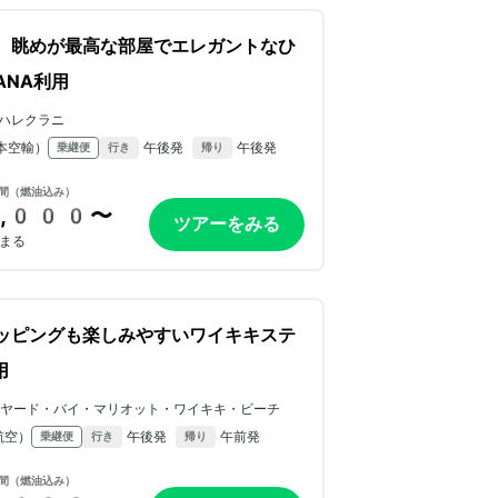
、眺めが最高な部屋でエレガントなひ
ANA利用
ハレクラニ
本空輸）
午後発
午後発
乗継便
行き
帰り
間（燃油込み）
,000〜
ツアーをみる
まる
ッピングも楽しみやすいワイキキステ
用
ヤード・バイ・マリオット・ワイキキ・ビーチ
航空）
午後発
午前発
乗継便
行き
帰り
間（燃油込み）