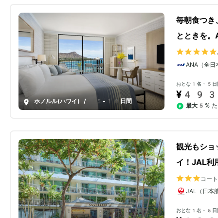
毎朝食つき
とときを。
ANA（全日
おとな1名・5日
¥493
ホノルル(ハワイ)
/
5-10日間
最大5%
た
観光もショ
イ！JAL利
コート
JAL（日本
おとな1名・5日