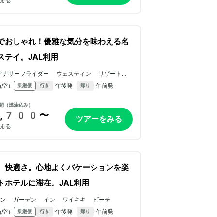
まる
でおしゃれ！優雅な気分を味わえる名
ステイ。JAL利用
アナサーフライダー ウェスティン リゾート＆
パ ワイキキビーチ
航空）
午後発
午前発
乗継便
行き
帰り
間（燃油込み）
,700〜
ツアーをみる
まる
、快適さ。心地よくバケーションを楽
トホテルに滞在。JAL利用
トン ガーデン イン ワイキキ ビーチ
航空）
午後発
午前発
乗継便
行き
帰り