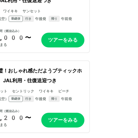
JAL利用・往復送迎つき
 ワイキキ サンセット
航空）
午後発
午前発
乗継便
行き
帰り
間（燃油込み）
,000〜
ツアーをみる
まる
璧！おしゃれ感ただようブティックホ
。JAL利用・往復送迎つき
アット セントリック ワイキキ ビーチ
航空）
午後発
午前発
乗継便
行き
帰り
間（燃油込み）
,200〜
ツアーをみる
まる