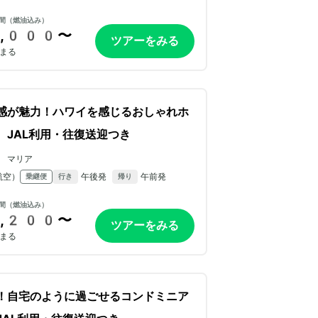
間（燃油込み）
,000〜
ツアーをみる
まる
感が魅力！ハワイを感じるおしゃれホ
。JAL利用・往復送迎つき
 マリア
航空）
午後発
午前発
乗継便
行き
帰り
間（燃油込み）
,200〜
ツアーをみる
まる
！自宅のように過ごせるコンドミニア