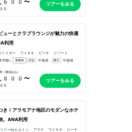
,600〜
ツアーをみる
まる
ビューとクラブラウンジが魅力の快適
NA利用
ウトリガー ワイキキ ビーチ リゾート
本空輸）
午後発
午後発
乗継便
行き
帰り
間（燃油込み）
,800〜
ツアーをみる
まる
つき！アラモアナ地区のモダンなホテ
旅。ANA利用
ダブルツリーbyヒルトン アラナ ワイキキ ビーチ