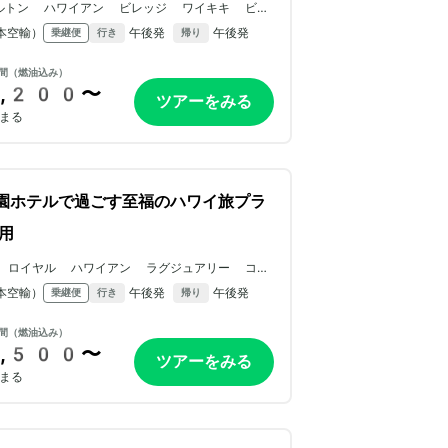
ルトン ハワイアン ビレッジ ワイキキ ビー
 リゾート
本空輸）
午後発
午後発
乗継便
行き
帰り
間（燃油込み）
,200〜
ツアーをみる
まる
園ホテルで過ごす至福のハワイ旅プラ
用
 ロイヤル ハワイアン ラグジュアリー コレ
ション リゾート
本空輸）
午後発
午後発
乗継便
行き
帰り
間（燃油込み）
,500〜
ツアーをみる
まる