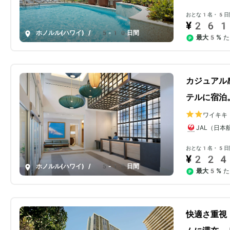
おとな1名・5日
¥261
ホノルル(ハワイ)
/
5-10日間
最大5%
た
カジュアル
テルに宿泊
ワイキキ
JAL（日本
おとな1名・5日
¥224
ホノルル(ハワイ)
/
5-10日間
最大5%
た
快適さ重視