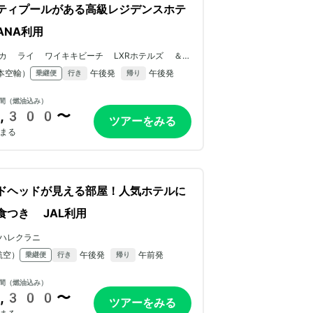
ティプールがある高級レジデンスホテ
ANA利用
カ ライ ワイキキビーチ LXRホテルズ ＆リ
ゾーツ
本空輸）
午後発
午後発
乗継便
行き
帰り
間（燃油込み）
,300〜
ツアーをみる
まる
ドヘッドが見える部屋！人気ホテルに
食つき JAL利用
ハレクラニ
航空）
午後発
午前発
乗継便
行き
帰り
間（燃油込み）
,300〜
ツアーをみる