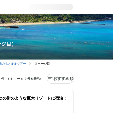
ージ目）
発のホノルルツアー
3ページ目
おすすめ順
件 (41〜60件を表示)
つの街のような巨大リゾートに宿泊！