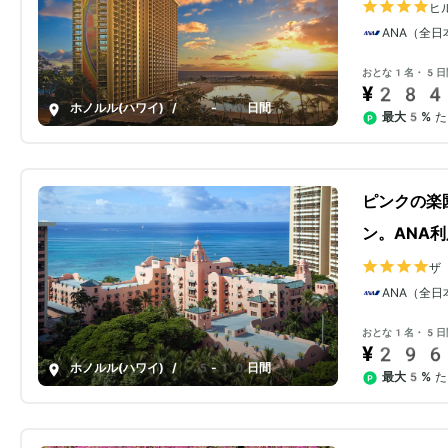
ヒ
チ
ANA（全日
おとな1名・5日
¥284
ホノルル(ハワイ)
/
5-10日間
最大5%
た
ピンクの楽
ン。ANA利
ザ
ク
ANA（全日
おとな1名・5日
¥296
ホノルル(ハワイ)
/
5-10日間
最大5%
た