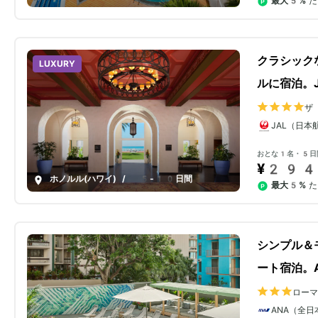
最大5%
た
クラシック
LUXURY
ルに宿泊。
ザ
ク
JAL（日本
おとな1名・5日
¥294
ホノルル(ハワイ)
/
5-10日間
最大5%
た
シンプル＆
ート宿泊。
ロー
ANA（全日