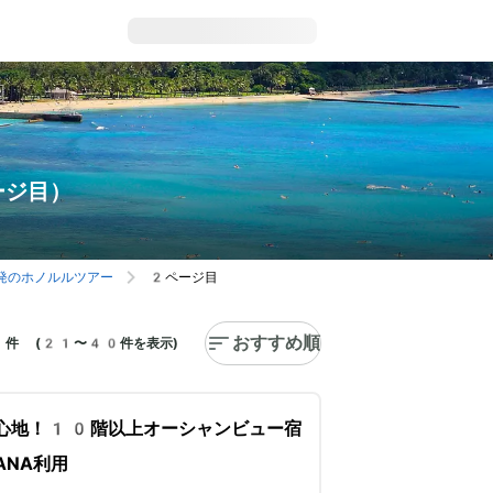
ージ目）
発のホノルルツアー
2ページ目
おすすめ順
件 (21〜40件を表示)
心地！10階以上オーシャンビュー宿
ANA利用