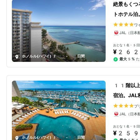
絶景もくつ
トホテル泊
ワ
JAL（日本
おとな1名・5日
¥262
ホノルル(ハワイ)
/
5-10日間
最大5%
た
11階以上
宿泊。JA
プ
JAL（日本
おとな1名・5日
¥259
ホノルル(ハワイ)
/
5-10日間