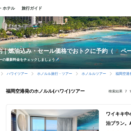
・ホテル
旅行ガイド
約｜燃油込み・セール価格でおトクに予約（2ペ
ーの最新料金をチェックしましょう✈️
ハワイツアー
ホノルル旅行・ツアー
ホノルルツアー
福岡空港
福岡空港発のホノルル(ハワイ)ツアー
検索結果
71
ワイキキ中
泊プラン。