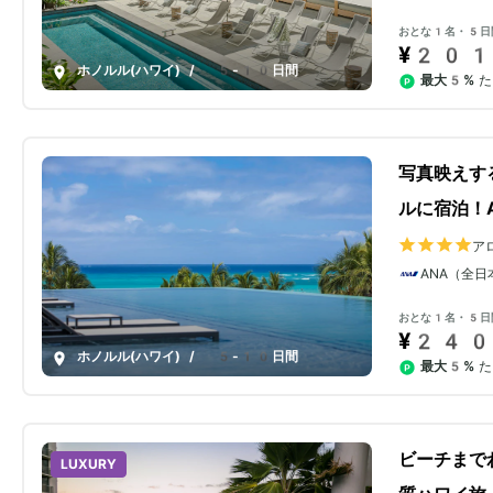
おとな1名・5日
¥201
ホノルル(ハワイ)
/
5-10日間
最大5%
た
写真映えす
ルに宿泊！
ア
ANA（全日
おとな1名・5日
¥240
ホノルル(ハワイ)
/
5-10日間
最大5%
た
ビーチまで
LUXURY