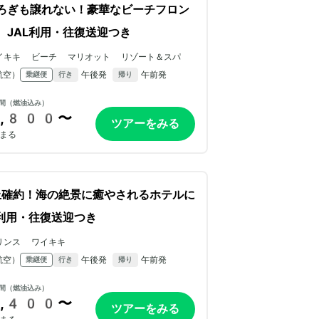
ろぎも譲れない！豪華なビーチフロン
。JAL利用・往復送迎つき
イキキ ビーチ マリオット リゾート＆スパ
航空）
午後発
午前発
乗継便
行き
帰り
間（燃油込み）
,800〜
ツアーをみる
まる
確約！海の絶景に癒やされるホテルに
L利用・往復送迎つき
リンス ワイキキ
航空）
午後発
午前発
乗継便
行き
帰り
間（燃油込み）
,400〜
ツアーをみる