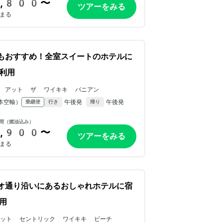
,800〜
ツアーをみる
まる
もおすすめ！全室スイートのホテルに
A利用
 アット ザ ワイキキ バニアン
本空輸）
午後発
午後発
乗継便
行き
帰り
間（燃油込み）
,900〜
ツアーをみる
まる
オ通り沿いにあるおしゃれホテルに宿
用
アット セントリック ワイキキ ビーチ