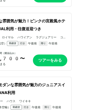
まる
な雰囲気が魅力！ピンクの宮殿風ホテ
JAL利用・往復送迎つき
 ロイヤル ハワイアン ラグジュアリー コレ
ション リゾート
航空）
午後発
午前発
乗継便
行き
帰り
間（燃油込み）
,700〜
ツアーをみる
まる
モダンな雰囲気が魅力のジュニアスイ
ANA利用
マー ハウス ワイキキ
本空輸）
午後発
午後発
乗継便
行き
帰り