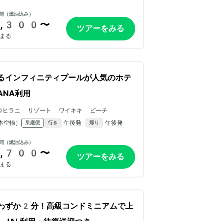
間（燃油込み）
,300〜
ツアーをみる
まる
るインフィニティプールが人気のホテ
ANA利用
ロヒラニ リゾート ワイキキ ビーチ
本空輸）
午後発
午後発
乗継便
行き
帰り
間（燃油込み）
,700〜
ツアーをみる
まる
わずか2分！高級コンドミニアムで上