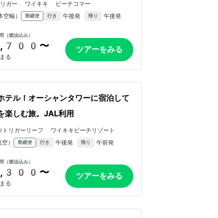
トリガー ワイキキ ビーチコマー
本空輸）
午後発
午後発
乗継便
行き
帰り
間（燃油込み）
,700〜
ツアーをみる
まる
ホテル！オーシャンタワーに宿泊して
を楽しむ旅。JAL利用
ウトリガーリーフ ワイキキビーチリゾート
航空）
午後発
午前発
乗継便
行き
帰り
間（燃油込み）
,300〜
ツアーをみる
まる