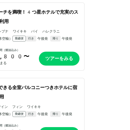
ーチを満喫！4つ星ホテルで充実のス
A利用
レプナ ワイキキ バイ ハレクラニ
本空輸）
午後発
午後発
乗継便
行き
帰り
間（燃油込み）
,800〜
ツアーをみる
まる
できる全室バルコニーつきホテルに宿
用
ツイン フィン ワイキキ
本空輸）
午後発
午後発
乗継便
行き
帰り
間（燃油込み）