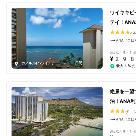
ワイキキビ
テイ！AN
ハ
ANA（全日
おとな1名・5日
¥298
ホノルル(ハワイ)
/
5-10日間
最大5%
た
絶景を一望
泊！ANA利
ザ 
ANA（全日
おとな1名・5日