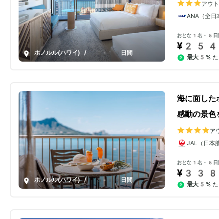
アウ
ANA（全日
おとな1名・5日
¥254
ホノルル(ハワイ)
/
5-10日間
最大5%
た
海に面した
感動の景色
ア
JAL（日本
おとな1名・5日
¥338
ホノルル(ハワイ)
/
5-10日間
最大5%
た