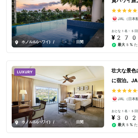
質ハワイ旅
JAL（日本
おとな1名・5日
¥270
ホノルル(ハワイ)
/
5-10日間
最大5%
た
壮大な景色
LUXURY
に宿泊。J
JAL（日本
おとな1名・5日
¥302
ホノルル(ハワイ)
/
5-10日間
最大5%
た