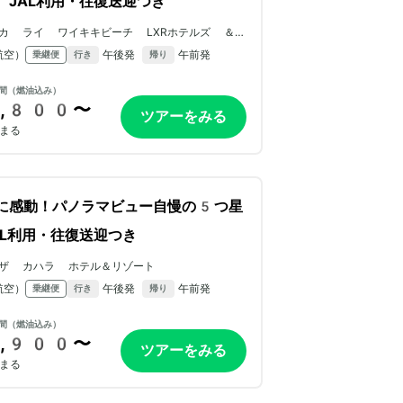
。JAL利用・往復送迎つき
カ ライ ワイキキビーチ LXRホテルズ ＆リ
ゾーツ
航空）
午後発
午前発
乗継便
行き
帰り
間（燃油込み）
,800〜
ツアーをみる
まる
に感動！パノラマビュー自慢の5つ星
AL利用・往復送迎つき
ザ カハラ ホテル＆リゾート
航空）
午後発
午前発
乗継便
行き
帰り
間（燃油込み）
,900〜
ツアーをみる
まる