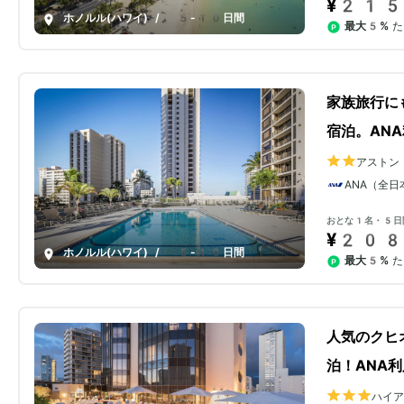
¥215
ホノルル(ハワイ)
/
5-10日間
最大5%
た
家族旅行に
宿泊。AN
アストン
ANA（全日
おとな1名・5日
¥208
ホノルル(ハワイ)
/
5-10日間
最大5%
た
人気のクヒ
泊！ANA利
ハイ