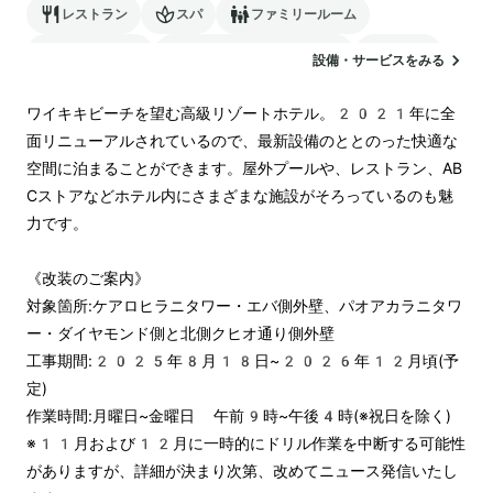
レストラン
スパ
ファミリールーム
バリアフリー
24時間対応のフロント
駐車場
設備・サービスをみる
ランドリー
電気自動車の充電スタンド
ワイキキビーチを望む高級リゾートホテル。2021年に全
面リニューアルされているので、最新設備のととのった快適な
空間に泊まることができます。屋外プールや、レストラン、AB
Cストアなどホテル内にさまざまな施設がそろっているのも魅
力です。

《改装のご案内》

対象箇所:ケアロヒラニタワー・エバ側外壁、パオアカラニタワ
ー・ダイヤモンド側と北側クヒオ通り側外壁

工事期間:2025年8月18日~2026年12月頃(予
定)

作業時間:月曜日~金曜日 午前9時~午後4時(※祝日を除く)

※11月および12月に一時的にドリル作業を中断する可能性
がありますが、詳細が決まり次第、改めてニュース発信いたし