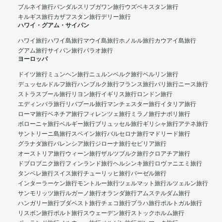
ブルネイ旅行
バンダルスリブガワン旅行
ウズベキスタン旅行
キルギス旅行
カザフスタン旅行
デリー旅行
ハワイ・グアム・サイパン
ハワイ旅行
ハワイ島旅行
マウイ島旅行
ホノルル旅行
カウアイ島旅行
グアム旅行
サイパン旅行
パラオ旅行
ヨーロッパ
ドイツ旅行
ミュンヘン旅行
ニュルンベルク旅行
ベルリン旅行
デュッセルドルフ旅行
ハンブルク旅行
フランス旅行
パリ旅行
ニース旅行
ストラスブール旅行
リヨン旅行
イギリス旅行
ロンドン旅行
エディンバラ旅行
リバプール旅行
マンチェスター旅行
イタリア旅行
ローマ旅行
ベネチア旅行
フィレンツェ旅行
ミラノ旅行
ナポリ旅行
ボローニャ旅行
ベルギー旅行
ブリュッセル旅行
ギリシャ旅行
アテネ旅行
サントリーニ島旅行
スペイン旅行
バルセロナ旅行
マドリード旅行
グラナダ旅行
バレンシア旅行
ジローナ旅行
セビリア旅行
オーストリア旅行
ウィーン旅行
ザルツブルク旅行
クロアチア旅行
ドブロブニク旅行
フィンランド旅行
ヘルシンキ旅行
ロヴァニエミ旅行
タンペレ旅行
スイス旅行
チューリッヒ旅行
バーゼル旅行
インターラーケン旅行
モントルー旅行
ツェルマット旅行
ルツェルン旅行
サンモリッツ旅行
ルガーノ旅行
オランダ旅行
アムステルダム旅行
ハンガリー旅行
ブダペスト旅行
チェコ旅行
プラハ旅行
ポルトガル旅行
リスボン旅行
ポルト旅行
スウェーデン旅行
ストックホルム旅行