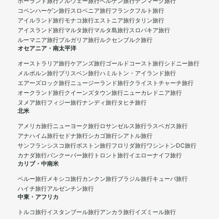
ポーランド旅行
ノルウェー旅行
ベルゲン旅行
デンマーク旅行
コペンハーゲン旅行
スロベニア旅行
フランクフルト旅行
アイルランド旅行
モナコ旅行
エストニア旅行
タリン旅行
アイスランド旅行
マルタ旅行
マルタ島旅行
スロバキア旅行
ルーマニア旅行
ブルガリア旅行
ルクセンブルク旅行
オセアニア・南太平洋
オーストラリア旅行
ケアンズ旅行
ゴールドコースト旅行
シドニー旅行
メルボルン旅行
ブリスベン旅行
ハミルトン・アイランド旅行
エアーズロック旅行
ニュージーランド旅行
クライストチャーチ旅行
オークランド旅行
クイーンズタウン旅行
ニューカレドニア旅行
ヌメア旅行
フィジー旅行
ナンディ旅行
タヒチ旅行
北米
アメリカ旅行
ニューヨーク旅行
ロサンゼルス旅行
ラスベガス旅行
アナハイム旅行
セドナ旅行
シカゴ旅行
シアトル旅行
サンフランシスコ旅行
ボストン旅行
フロリダ旅行
ワシントンDC旅行
カナダ旅行
バンクーバー旅行
トロント旅行
イエローナイフ旅行
カリブ・中南米
ペルー旅行
メキシコ旅行
カンクン旅行
ブラジル旅行
キューバ旅行
ハイチ旅行
アルゼンチン旅行
中東・アフリカ
トルコ旅行
イスタンブール旅行
アンカラ旅行
イズミール旅行