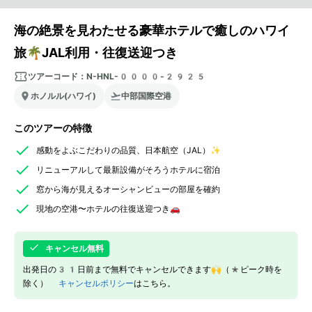
海の絶景を見わたせる豪華ホテルで癒しのハワイ
旅🌴JAL利用・往復送迎つき
ツアーコード：
N-HNL-0000-2925
ホノルル(ハワイ)
中部国際空港
このツアーの特徴
感動をよぶこだわりの品質、日本航空（JAL）✨
リニューアルして最新設備がそろうホテルに宿泊
窓から海が見えるオーシャンビューの部屋を確約
現地の空港〜ホテルの往復送迎つき🚗
キャンセル無料
出発日の31日前まで無料でキャンセルできます🙌（*ピーク時を
除く）
キャンセルポリシー
はこちら。