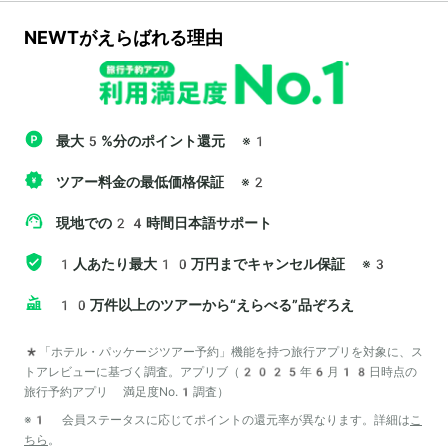
NEWTがえらばれる理由
最大5%分のポイント還元
※1
ツアー料金の最低価格保証
※2
現地での24時間日本語サポート
1人あたり最大10万円までキャンセル保証
※3
10万件以上のツアーから“えらべる”品ぞろえ
*「ホテル・パッケージツアー予約」機能を持つ旅行アプリを対象に、ス
トアレビューに基づく調査。アプリブ（2025年6月18日時点の
旅行予約アプリ 満足度No.1調査）
※1 会員ステータスに応じてポイントの還元率が異なります。詳細は
こ
ちら
。