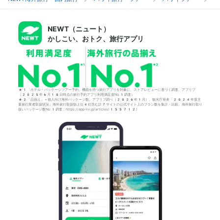
NEWT（ニュート）
かしこい、おトク、旅行アプリ
*1「ホテル・パッケージツアー予約」機能を持つ旅行アプリを対象に、ストアレビューに基づく調査。アプリブ
（2025年6月18日時点の旅行予約アプリ利用満足度No.1調査）
*2「品揃え」＝個人向け海外パッケージ数。アプリブ調べ（2026年1月）。観光庁発表「2024年度主
要旅行業者取扱状況」海外旅行取扱額上位4社含む計7サイトの公式サイト上のプラン数を集計・比較。海外旅行取り
扱いパッケージ数No.1調査：https://app-liv.jp/articles/155712/