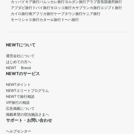
カッパドキア旅行
パムッカレ旅行
ヨルダン旅行
アラブ首長国連邦旅行
アブダビ旅行
ドバイ旅行
モロッコ旅行
カサブランカ旅行
エジプト旅行
カイロ旅行
南アフリカ旅行
ケープタウン旅行
ケニア旅行
モーリシャス旅行
カタール旅行
ドーハ旅行
NEWTについて
運営会社について
はじめての方へ
NEWT Brand
NEWTのサービス
NEWTポイント
NEWTエリートプログラム
NEWTで旅行相談
VIP旅行の相談
広告掲載について
掲載希望の宿泊施設さまへ
サポート・お問い合わせ
ヘルプセンター