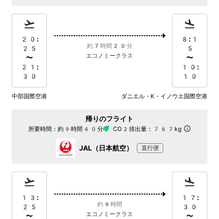
20:
8:1
約7時間20分
25
5
エコノミークラス
〜
〜
21:
10:
30
10
中部国際空港
ダニエル・K・イノウエ国際空港
帰りのフライト
所要時間：
約9時間40分
CO2排出量：
767kg
JAL（日本航空）
直行便
13:
17:
約9時間
25
30
エコノミークラス
〜
〜