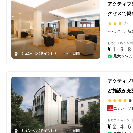
アクティブ
クセスで観
ヴィ
カタール航
おとな1名・5日
¥198
ミュンヘン(ドイツ)
/
5-9日間
最大5%
た
アクティブ
ど施設が充
H
エミレーツ
おとな1名・5日
¥246
ミュンヘン(ドイツ)
/
5-9日間