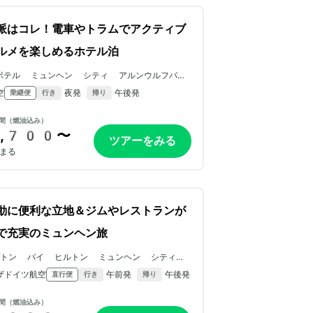
派はコレ！電車やトラムでアクティブ
ルメを楽しめるホテル泊
ボテル ミュンヘン シティ アルンウルフパー
空
夜発
午後発
乗継便
行き
帰り
間（燃油込み）
,700〜
ツアーをみる
まる
動に便利な立地＆ジムやレストランが
で充実のミュンヘン旅
プトン バイ ヒルトン ミュンヘン シティ
ター イースト
ザドイツ航空
午前発
午後発
直行便
行き
帰り
間（燃油込み）