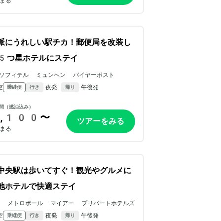
まる
派にうれしい駅チカ！郵便局を改装し
5つ星ホテルにステイ
ソフィテル ミュンヘン バイヤーポスト
空
夜発
午後発
乗継便
行き
帰り
間（燃油込み）
,100〜
ツアーをみる
まる
中央駅は歩いてすぐ！観光やグルメに
地ホテルで快適ステイ
ル メトロポール マイアー プリバートホテルズ
空
夜発
午後発
乗継便
行き
帰り