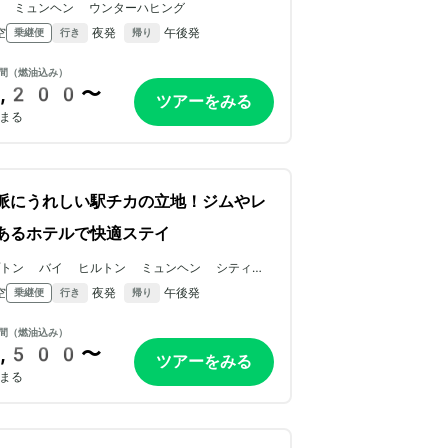
N ミュンヘン ウンターハヒング
空
夜発
午後発
乗継便
行き
帰り
間（燃油込み）
,200〜
ツアーをみる
まる
派にうれしい駅チカの立地！ジムやレ
あるホテルで快適ステイ
プトン バイ ヒルトン ミュンヘン シティ
ター イースト
空
夜発
午後発
乗継便
行き
帰り
間（燃油込み）
,500〜
ツアーをみる
まる