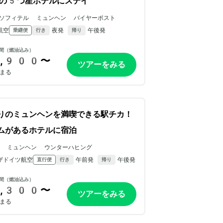
の5つ星ホテルにステイ
ソフィテル ミュンヘン バイヤーポスト
航空
夜発
午後発
乗継便
行き
帰り
間（燃油込み）
,900〜
ツアーをみる
まる
りのミュンヘンを満喫できる駅チカ！
ムがあるホテルに宿泊
N ミュンヘン ウンターハヒング
ザドイツ航空
午前発
午後発
直行便
行き
帰り
間（燃油込み）
,300〜
ツアーをみる
まる