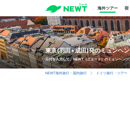
海外ツアー
宿
東京(羽田+成田)発のミュンヘ
日付を入力して、NEWT（ニュート）のミュンヘンツ
NEWT海外旅行・国内旅行
ドイツ旅行・ツアー