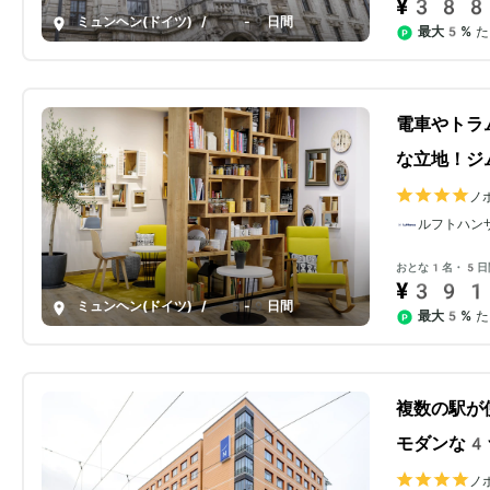
¥388
ミュンヘン(ドイツ)
/
5-9日間
最大5%
た
電車やトラ
な立地！ジ
ノ
ク
ルフトハン
おとな1名・5日
¥391
ミュンヘン(ドイツ)
/
5-9日間
最大5%
た
複数の駅が
モダンな4
ノ