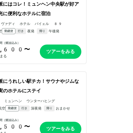
派にはコレ！ミュンヘン中央駅が好ア
光に便利なホテルに宿泊
 ヴァディ ホテル バイェル 89
空
夜発
午後発
乗継便
行き
帰り
間（燃油込み）
,600〜
ツアーをみる
まる
派にうれしい駅チカ！サウナやジムな
実のホテルにステイ
N ミュンヘン ウンターハヒング
航空
深夜発
おまかせ
乗継便
行き
帰り
間（燃油込み）
,500〜
ツアーをみる