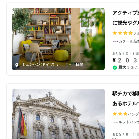
アクティブ
に観光やグ
ノ
ク
カタール航
おとな1名・5日
¥203
ミュンヘン(ドイツ)
/
5-9日間
最大5%
た
駅チカで移
あるホテル
ハン
セン
ルフトハン
おとな1名・5日