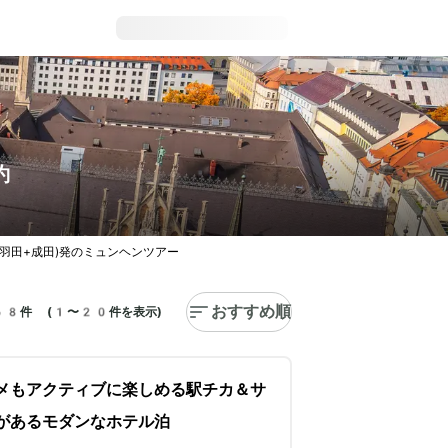
約
(羽田+成田)発のミュンヘンツアー
おすすめ順
68件 (1〜20件を表示)
メもアクティブに楽しめる駅チカ＆サ
があるモダンなホテル泊