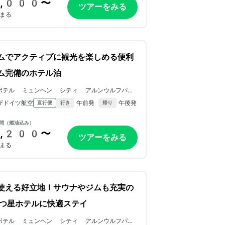
,000〜
ツアーをみる
まる
ムでアクティブに観光を楽しめる便利
ム完備のホテル泊
ボテル ミュンヘン シティ アルンウルフパー
ザドイツ航空
午前発
午後発
直行便
行き
帰り
間（燃油込み）
,200〜
ツアーをみる
まる
使える好立地！サウナやジムも充実の
つ星ホテルに快適ステイ
ボテル ミュンヘン シティ アルンウルフパー