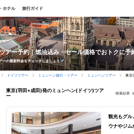
・ホテル
旅行ガイド
ンツアー予約｜燃油込み・セール価格でおトクに予
アーの最新料金をチェックしましょう✈️
ドイツツアー
ミュンヘン旅行・ツアー
ミュンヘンツアー
東京
東京(羽田+成田)発のミュンヘン(ドイツ)ツア
検索結果
ー
観光もグル
ウナやジム