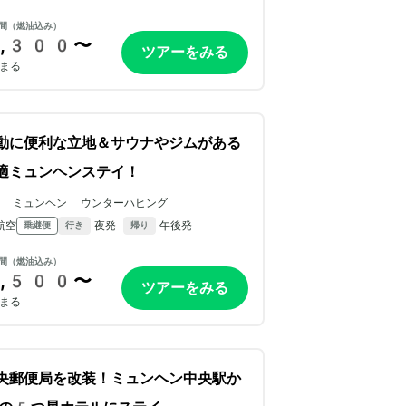
間（燃油込み）
,300〜
ツアーをみる
まる
動に便利な立地＆サウナやジムがある
適ミュンヘンステイ！
N ミュンヘン ウンターハヒング
航空
夜発
午後発
乗継便
行き
帰り
間（燃油込み）
,500〜
ツアーをみる
まる
央郵便局を改装！ミュンヘン中央駅か