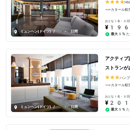
H
カタール航
おとな1名・5日
¥196
ミュンヘン(ドイツ)
/
5-9日間
最大5%
た
アクティブ
ストランが
ハン
セン
カタール航
おとな1名・5日
¥201
ミュンヘン(ドイツ)
/
5-9日間
最大5%
た