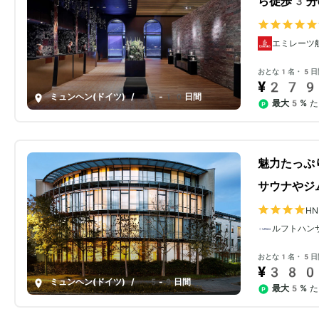
ら徒歩3分
エミレーツ
おとな1名・5日
¥279
ミュンヘン(ドイツ)
/
5-10日間
最大5%
た
魅力たっぷ
サウナやジ
H
ルフトハン
おとな1名・5日
¥380
ミュンヘン(ドイツ)
/
5-9日間
最大5%
た