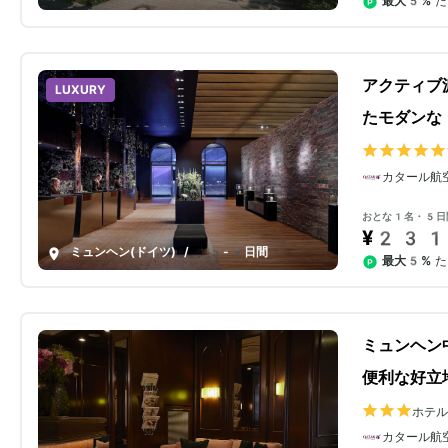
最大5%
た
アクティブ
LUXURY
たモダンな
カタール航
おとな1名・5日
¥231
ミュンヘン(ドイツ)
/
5-9日間
最大5%
た
ミュンヘン
便利な好立
ホテ
カタール航