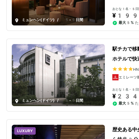
おとな1名・5日
¥199
ミュンヘン(ドイツ)
/
5-9日間
最大5%
た
駅チカで移
ホテルで快
H
エミレーツ
おとな1名・5日
¥234
ミュンヘン(ドイツ)
/
5-9日間
最大5%
た
歴史ある中
LUXURY