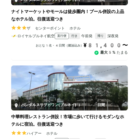
ナイトマーケットやモールは徒歩圏内！プール併設の上品
なホテル泊。往復送迎つき
ザ センターポイント ホテル
ロイヤルブルネイ航空
午前発
深夜発
直行便
行き
帰り
¥81,400〜
おとな1名・4日間（燃油込み）
最大5%
たまる
バンダルスリブガワン(ブルネイ)
/
4-8日間
中華料理レストラン併設！市場に歩いて行けるモダンなホ
テルに宿泊。往復送迎つき
ハイアー ホテル