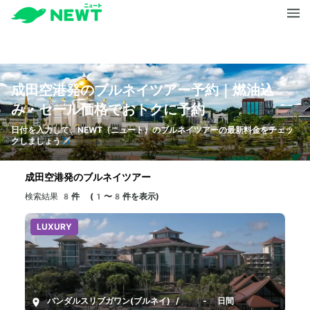
成田空港発のブルネイツアー予約｜燃油込
み・セール価格でおトクに予約
日付を入力して、NEWT（ニュート）のブルネイツアーの最新料金をチェッ
クしましょう✈️
成田空港発のブルネイツアー
検索結果
8件 (1〜8件を表示)
LUXURY
バンダルスリブガワン(ブルネイ)
/
4-8日間