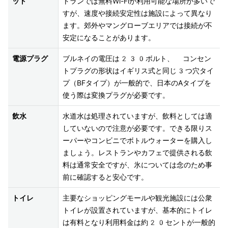
ット
トランでは無料Wi-Fiが利用可能な場所が多いで
すが、速度や接続安定性は施設によって異なり
ます。郊外やマングローブエリアでは接続が不
安定になることがあります。
電源プラグ
ブルネイの電圧は230ボルト、 コンセン
トプラグの形状はイギリス式と同じ3つ穴タイ
プ（BFタイプ）が一般的で、日本のAタイプを
使う際は変換プラグが必要です。
飲水
水道水は処理されていますが、飲料としては適
していないので注意が必要です。できる限りス
ーパーやコンビニでボトルウォーターを購入し
ましょう。レストランやカフェで提供される飲
料は通常安全ですが、氷については念のため事
前に確認すると安心です。
トイレ
主要なショッピングモールや観光施設には公衆
トイレが設置されていますが、基本的にトイレ
は有料となり利用料金は約20セントが一般的