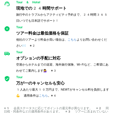
Tour & Hotel
現地での24時間サポート
旅行中のトラブルからアクティビティ予約まで、24時間365
日いつでも日本語でサポート！
Tour
ツアー料金は最低価格を保証
他社のツアーより料金が高い場合は、
こちら
よりお問い合わせくだ
さい✉️ ※2
Tour
オプションの手配に対応
空港からホテルまでの送迎、海外旅行保険、Wi-Fiなど、ご希望にあ
わせてご案内します💁‍♀️ ※3
Tour
万が一のキャンセルも安心
1人あたり最大10万円まで、NEWTがキャンセル料を負担します
💪 適用条件は
こちら
。※4
※1 会員ステータスに応じてポイントの還元率が異なります。 ※2 同
日程・同条件などの適用条件があります。 ※3 ツアーに含まれていない