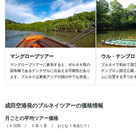
マングローブツアー
ウル・テンブロ
マングローブツアーに参加すると、ボルネオ島の
ブルネイで初めて国
固有種であるテングザルに出会える可能性があり
テンブロン国立公園
ます。ブルネイは東南アジアの国の中でも赤道に
ムに位置する手つか
近い国です。そのため、地位的特徴から熱帯雨林
す。50,000ヘ
が発達しているエリアがあります。多い茂る熱帯
を誇り、あまりの壮
雨林では、多くの動植物が生息しており、運が良
石」とも称されるほ
ければ、テングザルやオオトカゲなどに出会える
リストにも登録され
成田空港発のブルネイツアーの価格情報
でしょう。テングザルは大きな鼻が特徴の動物で
に多くの生態系が見
すが、現在では生息数が1万5000頭ほど
値の高いスポットで
月ごとの平均ツアー価格
となり、絶滅危惧種に指定されるほどの希少な動
アーやアクティビテ
物です。ぜひブルネイに行く際にはツアーに参加
下りやハイキング、
（
4日間 / 2名1室 / おとな1名あたり
）
してテングザルを一眼見てみてください。
林を見渡せるキャノ