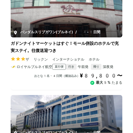
バンダルスリブガワン(ブルネイ)
/
4-8日間
ガドンナイトマーケットはすぐ！モール併設のホテルで充
実ステイ。往復送迎つき
ザ リックン インターナショナル ホテル
ロイヤルブルネイ航空
午前発
深夜発
直行便
行き
帰り
¥89,800〜
おとな1名・4日間（燃油込み）
最大5%
たまる
バンダルスリブガワン(ブルネイ)
/
4-8日間