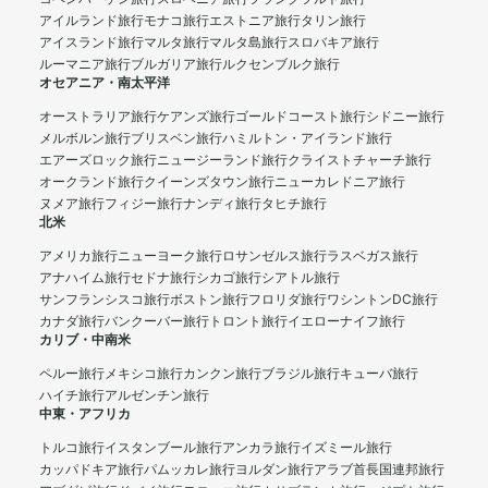
アイルランド旅行
モナコ旅行
エストニア旅行
タリン旅行
アイスランド旅行
マルタ旅行
マルタ島旅行
スロバキア旅行
ルーマニア旅行
ブルガリア旅行
ルクセンブルク旅行
オセアニア・南太平洋
オーストラリア旅行
ケアンズ旅行
ゴールドコースト旅行
シドニー旅行
メルボルン旅行
ブリスベン旅行
ハミルトン・アイランド旅行
エアーズロック旅行
ニュージーランド旅行
クライストチャーチ旅行
オークランド旅行
クイーンズタウン旅行
ニューカレドニア旅行
ヌメア旅行
フィジー旅行
ナンディ旅行
タヒチ旅行
北米
アメリカ旅行
ニューヨーク旅行
ロサンゼルス旅行
ラスベガス旅行
アナハイム旅行
セドナ旅行
シカゴ旅行
シアトル旅行
サンフランシスコ旅行
ボストン旅行
フロリダ旅行
ワシントンDC旅行
カナダ旅行
バンクーバー旅行
トロント旅行
イエローナイフ旅行
カリブ・中南米
ペルー旅行
メキシコ旅行
カンクン旅行
ブラジル旅行
キューバ旅行
ハイチ旅行
アルゼンチン旅行
中東・アフリカ
トルコ旅行
イスタンブール旅行
アンカラ旅行
イズミール旅行
カッパドキア旅行
パムッカレ旅行
ヨルダン旅行
アラブ首長国連邦旅行