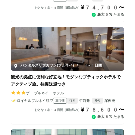
¥74,700〜
おとな1名・4日間（燃油込み）
最大5%
たまる
バンダルスリブガワン(ブルネイ)
/
4-8日間
観光の拠点に便利な好立地！モダンなブティックホテルで
アクティブ旅。往復送迎つき
ザ ブルネイ ホテル
ロイヤルブルネイ航空
午前発
深夜発
直行便
行き
帰り
¥78,600〜
おとな1名・4日間（燃油込み）
最大5%
たまる