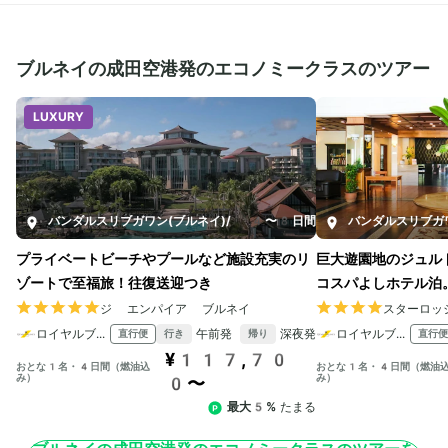
ブルネイの成田空港発のエコノミークラスのツアー
LUXURY
バンダルスリブガワン(ブルネイ)
/
4〜8日間
バンダルスリブガ
プライベートビーチやプールなど施設充実のリ
巨大遊園地のジュル
ゾートで至福旅！往復送迎つき
コスパよしホテル泊
ジ エンパイア ブルネイ
スターロッ
ロイヤルブルネイ航空
午前発
深夜発
ロイヤルブルネイ航空
直行便
直行便
行き
帰り
¥117,70
おとな1名・4日間（燃油込
おとな1名・4日間（燃油
み）
み）
0〜
最大5%
たまる