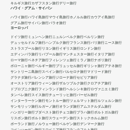
キルギス旅行
カザフスタン旅行
デリー旅行
ハワイ・グアム・サイパン
ハワイ旅行
ハワイ島旅行
マウイ島旅行
ホノルル旅行
カウアイ島旅行
グアム旅行
サイパン旅行
パラオ旅行
ヨーロッパ
ドイツ旅行
ミュンヘン旅行
ニュルンベルク旅行
ベルリン旅行
デュッセルドルフ旅行
ハンブルク旅行
フランス旅行
パリ旅行
ニース旅行
ストラスブール旅行
リヨン旅行
イギリス旅行
ロンドン旅行
エディンバラ旅行
リバプール旅行
マンチェスター旅行
イタリア旅行
ローマ旅行
ベネチア旅行
フィレンツェ旅行
ミラノ旅行
ナポリ旅行
ボローニャ旅行
ベルギー旅行
ブリュッセル旅行
ギリシャ旅行
アテネ旅行
サントリーニ島旅行
スペイン旅行
バルセロナ旅行
マドリード旅行
グラナダ旅行
バレンシア旅行
ジローナ旅行
セビリア旅行
オーストリア旅行
ウィーン旅行
ザルツブルク旅行
クロアチア旅行
ドブロブニク旅行
フィンランド旅行
ヘルシンキ旅行
ロヴァニエミ旅行
タンペレ旅行
スイス旅行
チューリッヒ旅行
バーゼル旅行
インターラーケン旅行
モントルー旅行
ツェルマット旅行
ルツェルン旅行
サンモリッツ旅行
ルガーノ旅行
オランダ旅行
アムステルダム旅行
ハンガリー旅行
ブダペスト旅行
チェコ旅行
プラハ旅行
ポルトガル旅行
リスボン旅行
ポルト旅行
スウェーデン旅行
ストックホルム旅行
ポーランド旅行
ノルウェー旅行
ベルゲン旅行
デンマーク旅行
コペンハーゲン旅行
スロベニア旅行
フランクフルト旅行