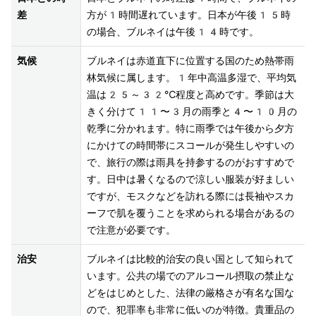
差
方が1時間遅れています。日本が午後15時
の場合、ブルネイは午後14時です。
気候
ブルネイは赤道直下に位置する国のため熱帯雨
林気候に属します。1年中高温多湿で、平均気
温は25～32℃程度と高めです。季節は大
きく分けて11〜3月の雨季と4〜10月の
乾季に分かれます。特に雨季では午後から夕方
にかけての時間帯にスコールが発生しやすいの
で、旅行の際は雨具を持参するのがおすすめで
す。日中は暑くなるので涼しい服装が好ましい
ですが、モスクなどを訪れる際には長袖やスカ
ーフで肌を覆うことを求められる場合があるの
で注意が必要です。
治安
ブルネイは比較的治安の良い国として知られて
います。公共の場でのアルコール摂取の禁止な
どをはじめとした、法律の厳格さが有名な国な
ので、犯罪率も非常に低いのが特徴。貴重品の