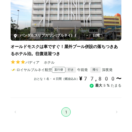
バンダルスリブガワン(ブルネイ)
/
4-8日間
オールドモスクは車ですぐ！屋外プール併設の落ちつきあ
るホテル泊。往復送迎つき
バディア ホテル
ロイヤルブルネイ航空
午前発
深夜発
直行便
行き
帰り
¥77,800〜
おとな1名・4日間（燃油込み）
最大5%
たまる
1