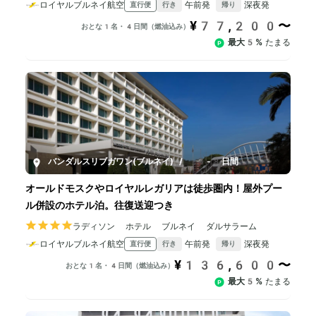
ロイヤルブルネイ航空
午前発
深夜発
直行便
行き
帰り
¥77,200〜
おとな1名・4日間（燃油込み）
最大5%
たまる
バンダルスリブガワン(ブルネイ)
/
4-8日間
オールドモスクやロイヤルレガリアは徒歩圏内！屋外プー
ル併設のホテル泊。往復送迎つき
ラディソン ホテル ブルネイ ダルサラーム
ロイヤルブルネイ航空
午前発
深夜発
直行便
行き
帰り
¥136,600〜
おとな1名・4日間（燃油込み）
最大5%
たまる