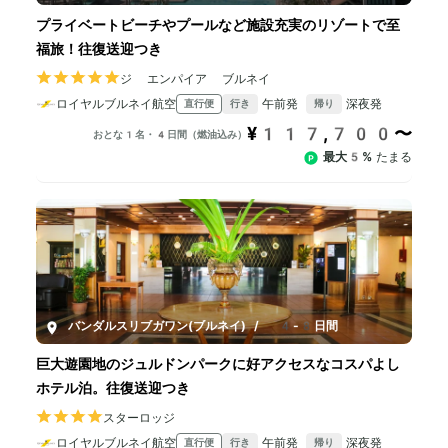
プライベートビーチやプールなど施設充実のリゾートで至
福旅！往復送迎つき
ジ エンパイア ブルネイ
ロイヤルブルネイ航空
午前発
深夜発
直行便
行き
帰り
¥117,700〜
おとな1名・4日間（燃油込み）
最大5%
たまる
バンダルスリブガワン(ブルネイ)
/
4-8日間
巨大遊園地のジュルドンパークに好アクセスなコスパよし
ホテル泊。往復送迎つき
スターロッジ
ロイヤルブルネイ航空
午前発
深夜発
直行便
行き
帰り