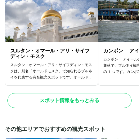
スルタン・オマール・アリ・サイフ
カンポン ア
ディン・モスク
カンポン アイール
スルタン・オマール・アリ・サイフディン・モス
集落で、ブルネイ観
クは、別名「オールドモスク」で知られるブルネ
の1つです。カンポ
イを代表する有名観光スポットです。オールドモ
でなく、学校や病院
スクは1958年、第28代国王が在位中に
のリアルな水上生活
建てられ、モスクには世界中から集められた一流
集落には約30,0
品の建材やインテリアが濃縮されています。外観
いるとされており、
スポット情報をもっとみる
は白を基調とし、金色がアクセントになった華や
の規模を誇るので、
かな見た目で、夜になると周囲の公園と一緒にラ
す。カンポン アイ
イトアップされ幻想的な雰囲気に。モスクの目の
置しているので、ウ
前にはラグーンが広がり、王室行事に使用される
上ボート（水上タク
船のレプリカが並んでいるので写真スポットとし
水上ボートの料金は
その他エリアでおすすめの観光スポット
ても有名です。
ひ旅の思い出にチャ