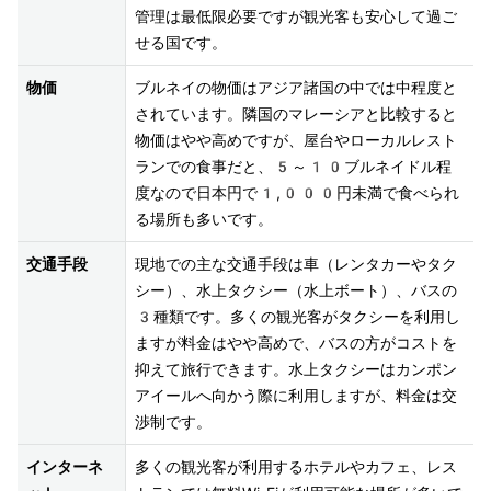
管理は最低限必要ですが観光客も安心して過ご
せる国です。
物価
ブルネイの物価はアジア諸国の中では中程度と
されています。隣国のマレーシアと比較すると
物価はやや高めですが、屋台やローカルレスト
ランでの食事だと、5～10ブルネイドル程
度なので日本円で1,000円未満で食べられ
る場所も多いです。
交通手段
現地での主な交通手段は車（レンタカーやタク
シー）、水上タクシー（水上ボート）、バスの
3種類です。多くの観光客がタクシーを利用し
ますが料金はやや高めで、バスの方がコストを
抑えて旅行できます。水上タクシーはカンポン 
アイールへ向かう際に利用しますが、料金は交
渉制です。
インターネ
多くの観光客が利用するホテルやカフェ、レス