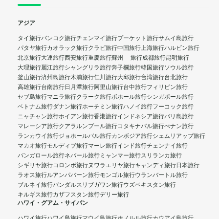
アジア
タイ旅行
バンコク旅行
チェンマイ旅行
プーケット旅行
サムイ島旅行
パタヤ旅行
カオラック旅行
クラビ旅行
中国旅行
上海旅行
ハルビン旅行
北京旅行
大連旅行
西安旅行
重慶旅行
蘇州 旅行
成都旅行
昆明旅行
大理旅行
麗江旅行
シャングリラ旅行
奔子欄旅行
韓国旅行
ソウル旅行
釜山旅行
済州島旅行
木浦旅行
仁川旅行
大邱旅行
台湾旅行
台北旅行
高雄旅行
台南旅行
日月潭旅行
阿里山旅行
台中旅行
フィリピン旅行
セブ島旅行
マニラ旅行
クラーク旅行
ボホール旅行
シンガポール旅行
ベトナム旅行
ダナン旅行
ホーチミン旅行
ハノイ旅行
フーコック旅行
ニャチャン旅行
ホイアン旅行
香港旅行
インドネシア旅行
バリ島旅行
マレーシア旅行
クアラルンプール旅行
コタキナバル旅行
ぺナン旅行
ランカウイ旅行
ジョホールバル旅行
カンボジア旅行
シェムリアップ旅行
マカオ旅行
モルディブ旅行
マーレ旅行
インド旅行
チェンナイ旅行
バンガロール旅行
ネパール旅行
ミャンマー旅行
スリランカ旅行
シギリヤ旅行
コロンボ旅行
ヌワラエリヤ旅行
キャンディ旅行
日本旅行
ラオス旅行
ルアンパバーン旅行
モンゴル旅行
ウランバートル旅行
ブルネイ旅行
バンダルスリブガワン旅行
ウズベキスタン旅行
キルギス旅行
カザフスタン旅行
デリー旅行
ハワイ・グアム・サイパン
ハワイ旅行
ハワイ島旅行
マウイ島旅行
ホノルル旅行
カウアイ島旅行