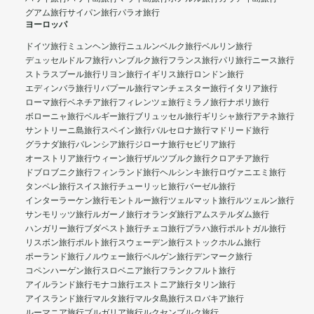
グアム旅行
サイパン旅行
パラオ旅行
ヨーロッパ
ドイツ旅行
ミュンヘン旅行
ニュルンベルク旅行
ベルリン旅行
デュッセルドルフ旅行
ハンブルク旅行
フランス旅行
パリ旅行
ニース旅行
ストラスブール旅行
リヨン旅行
イギリス旅行
ロンドン旅行
エディンバラ旅行
リバプール旅行
マンチェスター旅行
イタリア旅行
ローマ旅行
ベネチア旅行
フィレンツェ旅行
ミラノ旅行
ナポリ旅行
ボローニャ旅行
ベルギー旅行
ブリュッセル旅行
ギリシャ旅行
アテネ旅行
サントリーニ島旅行
スペイン旅行
バルセロナ旅行
マドリード旅行
グラナダ旅行
バレンシア旅行
ジローナ旅行
セビリア旅行
オーストリア旅行
ウィーン旅行
ザルツブルク旅行
クロアチア旅行
ドブロブニク旅行
フィンランド旅行
ヘルシンキ旅行
ロヴァニエミ旅行
タンペレ旅行
スイス旅行
チューリッヒ旅行
バーゼル旅行
インターラーケン旅行
モントルー旅行
ツェルマット旅行
ルツェルン旅行
サンモリッツ旅行
ルガーノ旅行
オランダ旅行
アムステルダム旅行
ハンガリー旅行
ブダペスト旅行
チェコ旅行
プラハ旅行
ポルトガル旅行
リスボン旅行
ポルト旅行
スウェーデン旅行
ストックホルム旅行
ポーランド旅行
ノルウェー旅行
ベルゲン旅行
デンマーク旅行
コペンハーゲン旅行
スロベニア旅行
フランクフルト旅行
アイルランド旅行
モナコ旅行
エストニア旅行
タリン旅行
アイスランド旅行
マルタ旅行
マルタ島旅行
スロバキア旅行
ルーマニア旅行
ブルガリア旅行
ルクセンブルク旅行