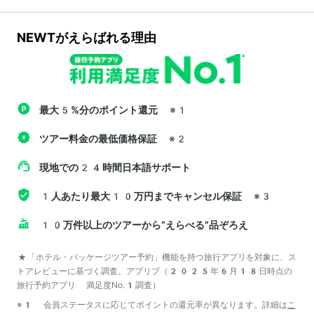
NEWTがえらばれる理由
最大5%分のポイント還元
※1
ツアー料金の最低価格保証
※2
現地での24時間日本語サポート
1人あたり最大10万円までキャンセル保証
※3
10万件以上のツアーから“えらべる”品ぞろえ
*「ホテル・パッケージツアー予約」機能を持つ旅行アプリを対象に、ス
トアレビューに基づく調査。アプリブ（2025年6月18日時点の
旅行予約アプリ 満足度No.1調査）
※1 会員ステータスに応じてポイントの還元率が異なります。詳細は
こ