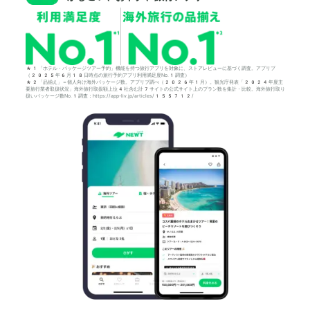
*1「ホテル・パッケージツアー予約」機能を持つ旅行アプリを対象に、ストアレビューに基づく調査。アプリブ
（2025年6月18日時点の旅行予約アプリ利用満足度No.1調査）
*2「品揃え」＝個人向け海外パッケージ数。アプリブ調べ（2026年1月）。観光庁発表「2024年度主
要旅行業者取扱状況」海外旅行取扱額上位4社含む計7サイトの公式サイト上のプラン数を集計・比較。海外旅行取り
扱いパッケージ数No.1調査：https://app-liv.jp/articles/155712/