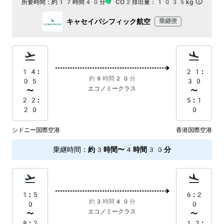
所要時間：
約17時間40分
CO2排出量：
1035kg
キャセイパシフィック航空
乗継便
14:
21:
約9時間20分
05
30
エコノミークラス
〜
〜
22:
5:1
20
0
シドニー国際空港
香港国際空港
乗継時間
：
約3時間〜4時間30分
1:5
6:2
約3時間40分
0
0
エコノミークラス
〜
〜
8:2
12: