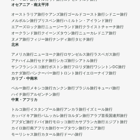
オセアニア・南太平洋
オーストラリア旅行
ケアンズ旅行
ゴールドコースト旅行
シドニー旅行
メルボルン旅行
ブリスベン旅行
ハミルトン・アイランド旅行
エアーズロック旅行
ニュージーランド旅行
クライストチャーチ旅行
オークランド旅行
クイーンズタウン旅行
ニューカレドニア旅行
ヌメア旅行
フィジー旅行
ナンディ旅行
タヒチ旅行
北米
アメリカ旅行
ニューヨーク旅行
ロサンゼルス旅行
ラスベガス旅行
アナハイム旅行
セドナ旅行
シカゴ旅行
シアトル旅行
サンフランシスコ旅行
ボストン旅行
フロリダ旅行
ワシントンDC旅行
カナダ旅行
バンクーバー旅行
トロント旅行
イエローナイフ旅行
カリブ・中南米
ペルー旅行
メキシコ旅行
カンクン旅行
ブラジル旅行
キューバ旅行
ハイチ旅行
アルゼンチン旅行
中東・アフリカ
トルコ旅行
イスタンブール旅行
アンカラ旅行
イズミール旅行
カッパドキア旅行
パムッカレ旅行
ヨルダン旅行
アラブ首長国連邦旅行
アブダビ旅行
ドバイ旅行
モロッコ旅行
カサブランカ旅行
エジプト旅行
カイロ旅行
南アフリカ旅行
ケープタウン旅行
ケニア旅行
モーリシャス旅行
カタール旅行
ドーハ旅行