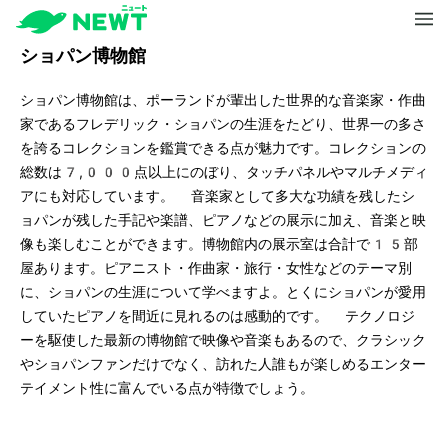
ショパン博物館
ショパン博物館は、ポーランドが輩出した世界的な音楽家・作曲
家であるフレデリック・ショパンの生涯をたどり、世界一の多さ
を誇るコレクションを鑑賞できる点が魅力です。コレクションの
総数は7,000点以上にのぼり、タッチパネルやマルチメディ
アにも対応しています。 音楽家として多大な功績を残したシ
ョパンが残した手記や楽譜、ピアノなどの展示に加え、音楽と映
像も楽しむことができます。博物館内の展示室は合計で15部
屋あります。ピアニスト・作曲家・旅行・女性などのテーマ別
に、ショパンの生涯について学べますよ。とくにショパンが愛用
していたピアノを間近に見れるのは感動的です。 テクノロジ
ーを駆使した最新の博物館で映像や音楽もあるので、クラシック
やショパンファンだけでなく、訪れた人誰もが楽しめるエンター
テイメント性に富んでいる点が特徴でしょう。