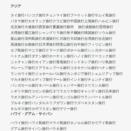
アジア
タイ旅行
バンコク旅行
チェンマイ旅行
プーケット旅行
サムイ島旅行
パタヤ旅行
カオラック旅行
クラビ旅行
中国旅行
上海旅行
ハルビン旅行
北京旅行
大連旅行
西安旅行
重慶旅行
蘇州 旅行
成都旅行
昆明旅行
大理旅行
麗江旅行
シャングリラ旅行
奔子欄旅行
韓国旅行
ソウル旅行
釜山旅行
済州島旅行
木浦旅行
仁川旅行
大邱旅行
台湾旅行
台北旅行
高雄旅行
台南旅行
日月潭旅行
阿里山旅行
台中旅行
フィリピン旅行
セブ島旅行
マニラ旅行
クラーク旅行
ボホール旅行
シンガポール旅行
ベトナム旅行
ダナン旅行
ホーチミン旅行
ハノイ旅行
フーコック旅行
ニャチャン旅行
ホイアン旅行
香港旅行
インドネシア旅行
バリ島旅行
マレーシア旅行
クアラルンプール旅行
コタキナバル旅行
ぺナン旅行
ランカウイ旅行
ジョホールバル旅行
カンボジア旅行
シェムリアップ旅行
マカオ旅行
モルディブ旅行
マーレ旅行
インド旅行
チェンナイ旅行
バンガロール旅行
ネパール旅行
ミャンマー旅行
スリランカ旅行
シギリヤ旅行
コロンボ旅行
ヌワラエリヤ旅行
キャンディ旅行
日本旅行
ラオス旅行
ルアンパバーン旅行
モンゴル旅行
ウランバートル旅行
ブルネイ旅行
バンダルスリブガワン旅行
ウズベキスタン旅行
キルギス旅行
カザフスタン旅行
デリー旅行
ハワイ・グアム・サイパン
ハワイ旅行
ハワイ島旅行
マウイ島旅行
ホノルル旅行
カウアイ島旅行
グアム旅行
サイパン旅行
パラオ旅行