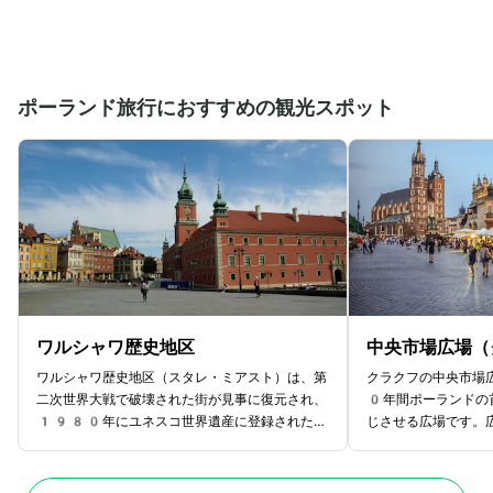
ポーランド旅行におすすめの観光スポット
ワルシャワ歴史地区
中央市場広場（
ワルシャワ歴史地区（スタレ・ミアスト）は、第
クラクフの中央市場
二次世界大戦で破壊された街が見事に復元され、
0年間ポーランドの
1980年にユネスコ世界遺産に登録されたエ
じさせる広場です。
リアです。旧市街は、中世の面影を残す石造りの
物会館、聖マリア聖
建物が立ち並び、古き良きワルシャワの雰囲気を
されます。14世紀
感じられます。広場ではストリートミュージック
様式の織物会館は、