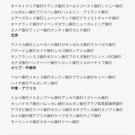
オーストラリア旅行
ケアンズ旅行
ゴールドコースト旅行
シドニー旅行
メルボルン旅行
ブリスベン旅行
ハミルトン・アイランド旅行
エアーズロック旅行
ニュージーランド旅行
クライストチャーチ旅行
オークランド旅行
クイーンズタウン旅行
ニューカレドニア旅行
ヌメア旅行
フィジー旅行
ナンディ旅行
タヒチ旅行
北米
アメリカ旅行
ニューヨーク旅行
ロサンゼルス旅行
ラスベガス旅行
アナハイム旅行
セドナ旅行
シカゴ旅行
シアトル旅行
サンフランシスコ旅行
ボストン旅行
フロリダ旅行
ワシントンDC旅行
カナダ旅行
バンクーバー旅行
トロント旅行
イエローナイフ旅行
カリブ・中南米
ペルー旅行
メキシコ旅行
カンクン旅行
ブラジル旅行
キューバ旅行
ハイチ旅行
アルゼンチン旅行
中東・アフリカ
トルコ旅行
イスタンブール旅行
アンカラ旅行
イズミール旅行
カッパドキア旅行
パムッカレ旅行
ヨルダン旅行
アラブ首長国連邦旅行
アブダビ旅行
ドバイ旅行
モロッコ旅行
カサブランカ旅行
エジプト旅行
カイロ旅行
南アフリカ旅行
ケープタウン旅行
ケニア旅行
モーリシャス旅行
カタール旅行
ドーハ旅行