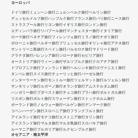
ヨーロッパ
ドイツ旅行
ミュンヘン旅行
ニュルンベルク旅行
ベルリン旅行
デュッセルドルフ旅行
ハンブルク旅行
フランス旅行
パリ旅行
ニース旅行
ストラスブール旅行
リヨン旅行
イギリス旅行
ロンドン旅行
エディンバラ旅行
リバプール旅行
マンチェスター旅行
イタリア旅行
ローマ旅行
ベネチア旅行
フィレンツェ旅行
ミラノ旅行
ナポリ旅行
ボローニャ旅行
ベルギー旅行
ブリュッセル旅行
ギリシャ旅行
アテネ旅行
サントリーニ島旅行
スペイン旅行
バルセロナ旅行
マドリード旅行
グラナダ旅行
バレンシア旅行
ジローナ旅行
セビリア旅行
オーストリア旅行
ウィーン旅行
ザルツブルク旅行
クロアチア旅行
ドブロブニク旅行
フィンランド旅行
ヘルシンキ旅行
ロヴァニエミ旅行
タンペレ旅行
スイス旅行
チューリッヒ旅行
バーゼル旅行
インターラーケン旅行
モントルー旅行
ツェルマット旅行
ルツェルン旅行
サンモリッツ旅行
ルガーノ旅行
オランダ旅行
アムステルダム旅行
ハンガリー旅行
ブダペスト旅行
チェコ旅行
プラハ旅行
ポルトガル旅行
リスボン旅行
ポルト旅行
スウェーデン旅行
ストックホルム旅行
ポーランド旅行
ノルウェー旅行
ベルゲン旅行
デンマーク旅行
コペンハーゲン旅行
スロベニア旅行
フランクフルト旅行
アイルランド旅行
モナコ旅行
エストニア旅行
タリン旅行
アイスランド旅行
マルタ旅行
マルタ島旅行
スロバキア旅行
ルーマニア旅行
ブルガリア旅行
ルクセンブルク旅行
オセアニア・南太平洋