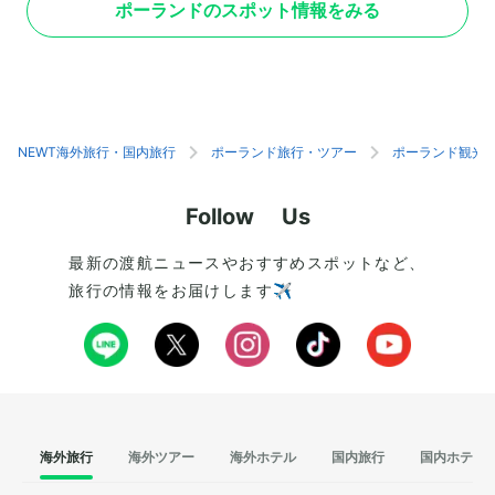
ポーランドのスポット情報をみる
や馬車、カフェでくつろぐ観光客の姿など、どこ
う店舗が入ったショ
を切り取っても絵になる光景ばかりです。旧市場
す。木工芸品やマグ
広場を囲むカラフルな建物や人魚像も、街の撮影
キュートなデザイン
スポットとして人気。北側にあるバロック様式の
り。レンガ色の聖母
砦「バルバカン」や、キュリー夫人の生家がある
びて温かみのある赤
「フレタ通り」など、歴史的な見どころも豊富で
歴史を感じさせる建
す。カフェやショップが軒を連ねるクラクフ郊外
ピングを楽しんだり
NEWT海外旅行・国内旅行
ポーランド旅行・ツアー
ポーランド観光
通りで食事やおみやげの買い物も楽しめます。
りと、ゆったりした
す。
Follow Us
最新の渡航ニュースやおすすめスポットなど、
旅行の情報をお届けします✈️
海外旅行
海外ツアー
海外ホテル
国内旅行
国内ホテル