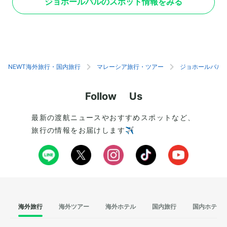
ジョホールバルのスポット情報をみる
て日々利用されています。また、観光スポットと
ど個性的な品々も揃
しても人気が高く、美しい内部と敷地を見学でき
しさもパサールカラ
るのがおすすめポイント。一方で、入場時にはい
トリートフードも充
くつかの服装の規則を守る必要があります。女性
ナシレマ（ココナッ
はロングスカートを着用し、頭部はスカーフなど
ルメを味わえます。
の布で隠すのが鉄則です。また、男性もショート
やドリンクも豊富な
パンなど膝が露出する服装では入場できない場合
のもおすすめです。
NEWT海外旅行・国内旅行
マレーシア旅行・ツアー
ジョホールバル
があるため、注意が必要です。
Follow Us
最新の渡航ニュースやおすすめスポットなど、
旅行の情報をお届けします✈️
海外旅行
海外ツアー
海外ホテル
国内旅行
国内ホテル