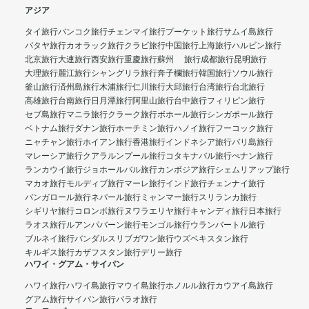
アジア
タイ旅行
バンコク旅行
チェンマイ旅行
プーケット旅行
サムイ島旅行
パタヤ旅行
カオラック旅行
クラビ旅行
中国旅行
上海旅行
ハルビン旅行
北京旅行
大連旅行
西安旅行
重慶旅行
蘇州 旅行
成都旅行
昆明旅行
大理旅行
麗江旅行
シャングリラ旅行
奔子欄旅行
韓国旅行
ソウル旅行
釜山旅行
済州島旅行
木浦旅行
仁川旅行
大邱旅行
台湾旅行
台北旅行
高雄旅行
台南旅行
日月潭旅行
阿里山旅行
台中旅行
フィリピン旅行
セブ島旅行
マニラ旅行
クラーク旅行
ボホール旅行
シンガポール旅行
ベトナム旅行
ダナン旅行
ホーチミン旅行
ハノイ旅行
フーコック旅行
ニャチャン旅行
ホイアン旅行
香港旅行
インドネシア旅行
バリ島旅行
マレーシア旅行
クアラルンプール旅行
コタキナバル旅行
ぺナン旅行
ランカウイ旅行
ジョホールバル旅行
カンボジア旅行
シェムリアップ旅行
マカオ旅行
モルディブ旅行
マーレ旅行
インド旅行
チェンナイ旅行
バンガロール旅行
ネパール旅行
ミャンマー旅行
スリランカ旅行
シギリヤ旅行
コロンボ旅行
ヌワラエリヤ旅行
キャンディ旅行
日本旅行
ラオス旅行
ルアンパバーン旅行
モンゴル旅行
ウランバートル旅行
ブルネイ旅行
バンダルスリブガワン旅行
ウズベキスタン旅行
キルギス旅行
カザフスタン旅行
デリー旅行
ハワイ・グアム・サイパン
ハワイ旅行
ハワイ島旅行
マウイ島旅行
ホノルル旅行
カウアイ島旅行
グアム旅行
サイパン旅行
パラオ旅行