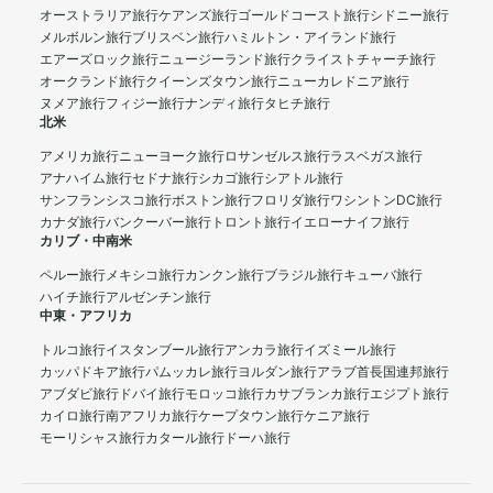
オーストラリア旅行
ケアンズ旅行
ゴールドコースト旅行
シドニー旅行
メルボルン旅行
ブリスベン旅行
ハミルトン・アイランド旅行
エアーズロック旅行
ニュージーランド旅行
クライストチャーチ旅行
オークランド旅行
クイーンズタウン旅行
ニューカレドニア旅行
ヌメア旅行
フィジー旅行
ナンディ旅行
タヒチ旅行
北米
アメリカ旅行
ニューヨーク旅行
ロサンゼルス旅行
ラスベガス旅行
アナハイム旅行
セドナ旅行
シカゴ旅行
シアトル旅行
サンフランシスコ旅行
ボストン旅行
フロリダ旅行
ワシントンDC旅行
カナダ旅行
バンクーバー旅行
トロント旅行
イエローナイフ旅行
カリブ・中南米
ペルー旅行
メキシコ旅行
カンクン旅行
ブラジル旅行
キューバ旅行
ハイチ旅行
アルゼンチン旅行
中東・アフリカ
トルコ旅行
イスタンブール旅行
アンカラ旅行
イズミール旅行
カッパドキア旅行
パムッカレ旅行
ヨルダン旅行
アラブ首長国連邦旅行
アブダビ旅行
ドバイ旅行
モロッコ旅行
カサブランカ旅行
エジプト旅行
カイロ旅行
南アフリカ旅行
ケープタウン旅行
ケニア旅行
モーリシャス旅行
カタール旅行
ドーハ旅行