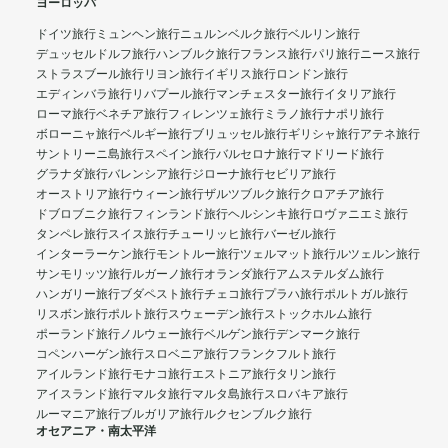
ヨーロッパ
ドイツ旅行
ミュンヘン旅行
ニュルンベルク旅行
ベルリン旅行
デュッセルドルフ旅行
ハンブルク旅行
フランス旅行
パリ旅行
ニース旅行
ストラスブール旅行
リヨン旅行
イギリス旅行
ロンドン旅行
エディンバラ旅行
リバプール旅行
マンチェスター旅行
イタリア旅行
ローマ旅行
ベネチア旅行
フィレンツェ旅行
ミラノ旅行
ナポリ旅行
ボローニャ旅行
ベルギー旅行
ブリュッセル旅行
ギリシャ旅行
アテネ旅行
サントリーニ島旅行
スペイン旅行
バルセロナ旅行
マドリード旅行
グラナダ旅行
バレンシア旅行
ジローナ旅行
セビリア旅行
オーストリア旅行
ウィーン旅行
ザルツブルク旅行
クロアチア旅行
ドブロブニク旅行
フィンランド旅行
ヘルシンキ旅行
ロヴァニエミ旅行
タンペレ旅行
スイス旅行
チューリッヒ旅行
バーゼル旅行
インターラーケン旅行
モントルー旅行
ツェルマット旅行
ルツェルン旅行
サンモリッツ旅行
ルガーノ旅行
オランダ旅行
アムステルダム旅行
ハンガリー旅行
ブダペスト旅行
チェコ旅行
プラハ旅行
ポルトガル旅行
リスボン旅行
ポルト旅行
スウェーデン旅行
ストックホルム旅行
ポーランド旅行
ノルウェー旅行
ベルゲン旅行
デンマーク旅行
コペンハーゲン旅行
スロベニア旅行
フランクフルト旅行
アイルランド旅行
モナコ旅行
エストニア旅行
タリン旅行
アイスランド旅行
マルタ旅行
マルタ島旅行
スロバキア旅行
ルーマニア旅行
ブルガリア旅行
ルクセンブルク旅行
オセアニア・南太平洋