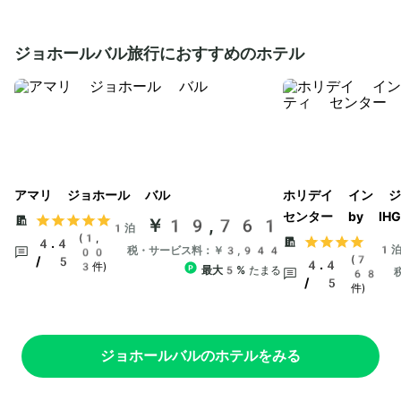
ジョホールバル旅行におすすめのホテル
アマリ ジョホール バル
ホリデイ イン ジ
センター by IHG
￥19,761
1泊
(1,
4.4
1
税・サービス料：￥3,944
00
(7
/ 5
4.4
3件)
最大5%
たまる
68
/ 5
件)
ジョホールバルのホテルをみる