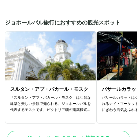
ジョホールバル旅行におすすめの観光スポット
スルタン・アブ・バカール・モスク
パサールカラッ
「スルタン・アブ・バカール・モスク」は壮麗な
パサールカラットは
建築と美しい景観で知られる、ジョホールバルを
れるナイトマーケッ
代表するモスクです。ビクトリア朝の建築様式と
にぎわう活気あふれ
イスラム建築の要素を融合させた独特のデザイン
沿いには屋台や露店
が特徴。優雅な外観と荘厳な雰囲気が魅力のスポ
貨やヴィンテージア
ットです。2,000人の礼拝者を迎え入れる
サリー、衣類、靴、
広さを持ち、地元の信者が礼拝に訪れる場所とし
す。レトロなカメラ