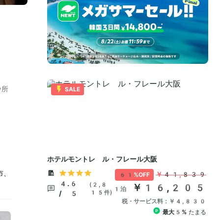
や所
市、