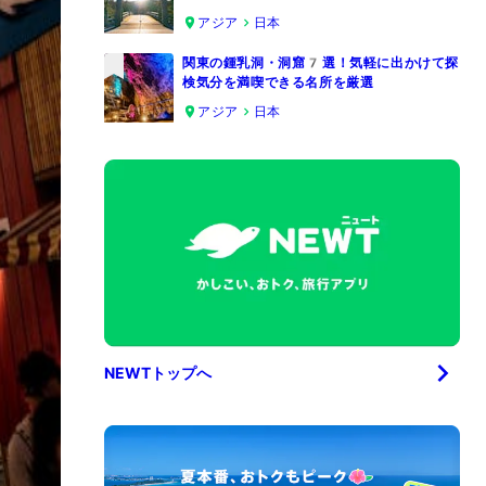
4
アジア
日本
関東の鍾乳洞・洞窟7選！気軽に出かけて探
検気分を満喫できる名所を厳選
5
アジア
日本
NEWTトップへ