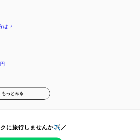
方は？
円
もっとみる
トクに旅行しませんか✈️／