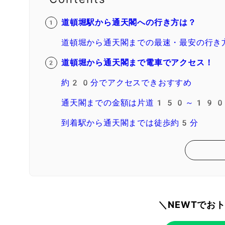
道頓堀駅から通天閣への行き方は？
道頓堀から通天閣までの最速・最安の行き
道頓堀から通天閣まで電車でアクセス！
約20分でアクセスできおすすめ
通天閣までの金額は片道150～190
到着駅から通天閣までは徒歩約5分
＼NEWTでお