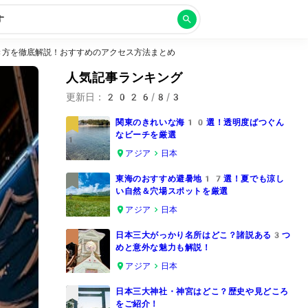
す
き方を徹底解説！おすすめのアクセス方法まとめ
人気記事ランキング
更新日：
2026/8/3
関東のきれいな海10選！透明度ばつぐん
なビーチを厳選
1
アジア
日本
東海のおすすめ避暑地17選！夏でも涼し
い自然＆穴場スポットを厳選
2
アジア
日本
日本三大がっかり名所はどこ？諸説ある3つ
めと意外な魅力も解説！
3
アジア
日本
日本三大神社・神宮はどこ？歴史や見どころ
をご紹介！