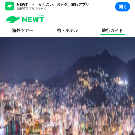
NEWT - かしこい、おトク、旅行アプリ
開く
NEWTアプリでひらく
海外ツアー
宿・ホテル
旅行ガイド