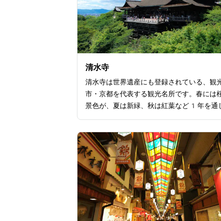
清水寺
清水寺は世界遺産にも登録されている、観
市・京都を代表する観光名所です。春には
景色が、夏は新緑、秋は紅葉など1年を通
てどの季節でも違った景色が楽しめます。
上に造られた「清水の舞台」は特に有名で
都京都の文化財の美しさを一目見ようと国
問わず多くの観光客が訪れます。201
から2020年末にかけて行われた「平
大修理」と呼ばれた舞台版の大掛かりな張
えを経て、今現在の姿となりました。清水
台がある本堂以外にも、仁王門や地主神社
重塔、音羽の滝などの見どころが敷地内に