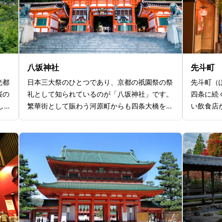
八坂神社
先斗町
光都
日本三大祭のひとつであり、京都の祇園祭の祭
先斗町（
桜の
礼として知られているのが「八坂神社」です。
四条に続
し
繁華街として賑わう河原町からも四条大橋を抜
い飲食店
崖の
けて一本道の場所にあり、観光客で賑わう花見
なお店の
、古
小路や東山エリアからもほど近く京都を象徴す
の京料亭
内外
る観光名所の一つ。敷地内にある「大国主社
を活かし
7年
（おおくにぬししゃ）」は、縁結びにご利益が
十人十色
成の
あるとされハート型の絵馬がたくさん飾られて
らしい雰
り替
います。八坂神社の奥には桜で有名な「円山公
夜になる
の舞
園」や、京都料理が楽しめる老舗の高級料亭も
想的な世
、三
点在しており、京都旅行に行かれる際にはぜひ
んの学生
点在
訪れてほしいスポットです。
らではの