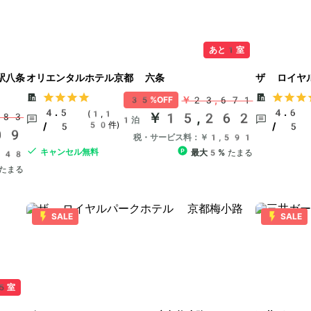
あと1室
駅八条
オリエンタルホテル京都 六条
ザ ロイヤ
￥23,671
35%OFF
4.5
4.6
(1,1
￥15,262
283
1泊
50件)
/ 5
/ 5
09
税・サービス料：￥1,591
キャンセル無料
最大5%
たまる
148
たまる
SALE
SALE
5室