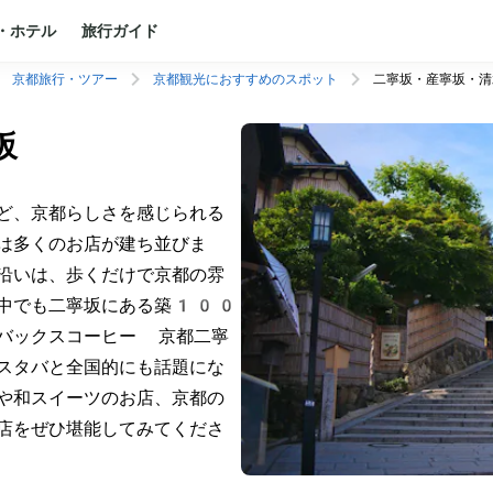
・ホテル
旅行ガイド
京都旅行・ツアー
京都観光におすすめのスポット
二寧坂・産寧坂・清
坂
ど、京都らしさを感じられる
は多くのお店が建ち並びま
沿いは、歩くだけで京都の雰
。中でも二寧坂にある築100
バックスコーヒー 京都二寧
スタバと全国的にも話題にな
や和スイーツのお店、京都の
店をぜひ堪能してみてくださ