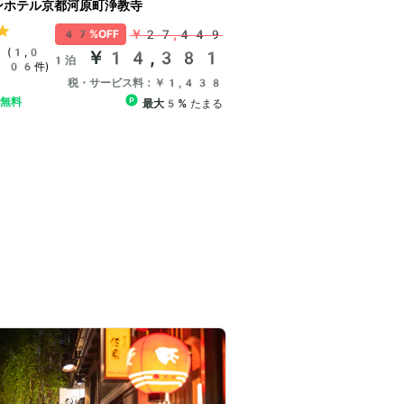
ンホテル京都河原町浄教寺
￥27,449
47%OFF
(1,0
￥14,381
1泊
06件)
税・サービス料：￥1,438
ル無料
最大5%
たまる