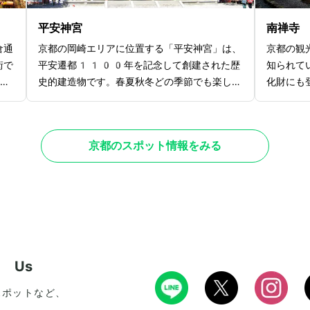
す。
平安神宮
南禅寺
倉通
京都の岡崎エリアに位置する「平安神宮」は、
京都の観
街で
平安遷都1100年を記念して創建された歴
知られて
の
史的建造物です。春夏秋冬どの季節でも楽しめ
化財にも
富に
ますが、特に桜の季節は朱色に彩られた宮廷風
門のひと
に
の雅やかさと桜のコラボは圧巻の景色となって
に登ると
野
います。また、平安神宮の大鳥居は昭和天皇御
た、南禅
京都のスポット情報をみる
1
大礼の記念事業として建設され、国の文化財に
造りの「
わ
も指定されていることでも有名で、岡崎エリア
はカメラ
る傾
のランドマーク的存在として一際目を惹きま
す。南禅
しよ
す。京都のさまざまな祭典を行なっているのも
豆腐が有
ど
平安神宮の特徴で、特に10月に行われる時
「奥丹」
代祭は全国的にも有名です。
してみて
w Us
スポットなど、