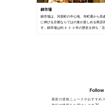
しています。
錦市場
錦市場は、河原町の中心地、寺町通から高
に伸びる京都ならではの食が楽しめる商店
す。錦市場は約400年の歴史を持ち「京
台所」とも称されるほど京都独自の食が豊
揃っています。約390mにも及ぶ錦市場
は、細い通りの両サイドに鮮魚や干物、京
菜、漬物、和菓子などを取り揃えるお店が
30ほど建ち並び、日を問わず観光客で賑
いを見せています。特に休日は大変混雑す
向にあるので、しっかりお店や食事を堪能
うとすると所要時間は1時間〜1時間半ほ
見ておくといいでしょう。
Follo
最新の渡航ニュースやおすすめ
旅行の情報をお届けします✈️