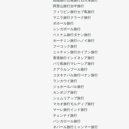
高雄旅行
台南旅行
日月潭旅行
阿里山旅行
台中旅行
フィリピン旅行
セブ島旅行
マニラ旅行
クラーク旅行
ボホール旅行
シンガポール旅行
ベトナム旅行
ダナン旅行
ホーチミン旅行
ハノイ旅行
フーコック旅行
ニャチャン旅行
ホイアン旅行
香港旅行
インドネシア旅行
バリ島旅行
マレーシア旅行
クアラルンプール旅行
コタキナバル旅行
ぺナン旅行
ランカウイ旅行
ジョホールバル旅行
カンボジア旅行
シェムリアップ旅行
マカオ旅行
モルディブ旅行
マーレ旅行
インド旅行
チェンナイ旅行
バンガロール旅行
ネパール旅行
ミャンマー旅行