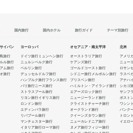
国内旅行
国内ホテル
旅行ガイド
テーマ別旅行
サイパン
ヨーロッパ
オセアニア・南太平洋
北米
島旅行
ドイツ旅行
ミュンヘン旅行
オーストラリア旅行
アメリ
ルル旅行
ニュルンベルク旅行
ケアンズ旅行
ニュー
アム旅行
ベルリン旅行
ゴールドコースト旅行
ロサン
オ旅行
デュッセルドルフ旅行
シドニー旅行
メルボルン旅行
ラスベ
ハンブルク旅行
フランス旅行
ブリスベン旅行
アナハ
パリ旅行
ニース旅行
ハミルトン・アイランド旅行
シカゴ
ストラスブール旅行
エアーズロック旅行
サンフ
リヨン旅行
イギリス旅行
ニュージーランド旅行
ボスト
ロンドン旅行
クライストチャーチ旅行
ワシン
エディンバラ旅行
オークランド旅行
バンク
リバプール旅行
クイーンズタウン旅行
トロン
マンチェスター旅行
ニューカレドニア旅行
イエロ
イタリア旅行
ローマ旅行
ヌメア旅行
フィジー旅行