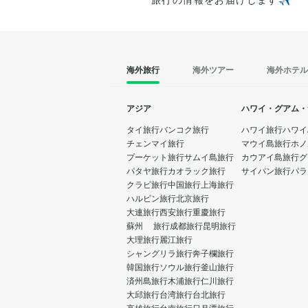
海外旅行
海外ツアー
海外ホテル
アジア
ハワイ・グアム・
タイ旅行
バンコク旅行
ハワイ旅行
ハワイ
チェンマイ旅行
マウイ島旅行
ホノ
プーケット旅行
サムイ島旅行
カウアイ島旅行
グ
パタヤ旅行
カオラック旅行
サイパン旅行
パラ
クラビ旅行
中国旅行
上海旅行
ハルビン旅行
北京旅行
大連旅行
西安旅行
重慶旅行
蘇州 旅行
成都旅行
昆明旅行
大理旅行
麗江旅行
シャングリラ旅行
奔子欄旅行
韓国旅行
ソウル旅行
釜山旅行
済州島旅行
木浦旅行
仁川旅行
大邱旅行
台湾旅行
台北旅行