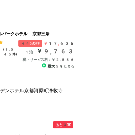
ルパークホテル 京都三条
￥17,606
44%OFF
(1,5
￥9,763
1泊
45件)
税・サービス料：￥2,586
最大5%
たまる
あと3室