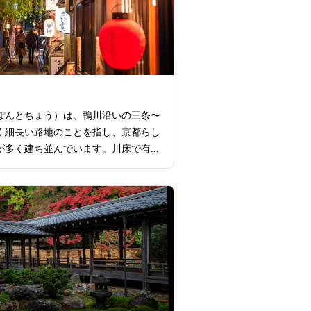
ぽんとちょう）は、鴨川沿いの三条〜
く細長い路地のことを指し、京都らし
が多く建ち並んでいます。川床で有名
ほとんどが先斗町にある店舗で、老舗
やイタリアン、フレンチ、京都の食材
た創作料理を手掛けるレストランなど
。昼間には、石畳で造られた道の京都
囲気を楽しめるのもポイントですが、
と赤提灯や納涼床に明かりが灯り、幻
界が広がります。夜の鴨川にはたくさ
やカップル、観光客が集まり、京都な
雰囲気を堪能できること間違いなしで