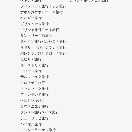
ベネチア旅行
ナンディ旅行
タヒチ旅行
フィレンツェ旅行
ミラノ旅行
ナポリ旅行
ボローニャ旅行
ベルギー旅行
ブリュッセル旅行
ギリシャ旅行
アテネ旅行
サントリーニ島旅行
スペイン旅行
バルセロナ旅行
マドリード旅行
グラナダ旅行
バレンシア旅行
ジローナ旅行
セビリア旅行
オーストリア旅行
ウィーン旅行
ザルツブルク旅行
クロアチア旅行
ドブロブニク旅行
フィンランド旅行
ヘルシンキ旅行
ロヴァニエミ旅行
タンペレ旅行
スイス旅行
チューリッヒ旅行
バーゼル旅行
インターラーケン旅行