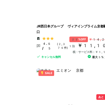
JR西日本グループ ヴィアインプライム京都
口
￥14,
22%OFF
4.6
(2,3
￥11,1
1泊
76件)
/ 5
税・サービス料：￥1,
キャンセル無料
最大5%
SALE
あと