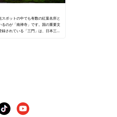
光スポットの中でも有数の紅葉名所と
いるのが「南禅寺」です。国の重要文
登録されている「三門」は、日本三大
つに数えられほど迫力満点で、門の上
南禅寺の敷地内を一望できます。ま
寺は敷地内にある枯山水庭園やレンガ
水路閣」も有名で、特に水路閣周辺に
を構えた観光客が多く集まっていま
寺周辺は京都料理のひとつでもある湯
名で、湯豆腐の名店でもある「順正」
もあるので、ぜひ本場の湯豆腐を堪能
ください。