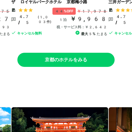
ザ ロイヤルパークホテル 京都梅小路
三井ガーデ
175
￥17,978
44%OFF
4.7
4.7
(1,0
27
￥9,968
1泊
03件)
/ 5
/ 5
993
税・サービス料：￥2,642
キャンセル無料
キャンセ
たまる
最大5%
たまる
京都のホテルをみる