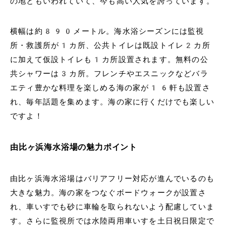
の地ともいわれていて、今も高い人気を誇っています。
横幅は約890メートル。海水浴シーズンには監視
所・救護所が1カ所、公共トイレは既設トイレ2カ所
に加えて仮設トイレも1カ所設置されます。無料の公
共シャワーは3カ所。フレンチやエスニックなどバラ
エティ豊かな料理を楽しめる海の家が16軒も設置さ
れ、毎年話題を集めます。海の家に行くだけでも楽しい
ですよ！
由比ヶ浜海水浴場の魅力ポイント
由比ヶ浜海水浴場はバリアフリー対応が進んでいるのも
大きな魅力。海の家をつなぐボードウォークが設置さ
れ、車いすでも砂に車輪を取られないよう配慮していま
す。さらに監視所では水陸両用車いすを土日祝日限定で