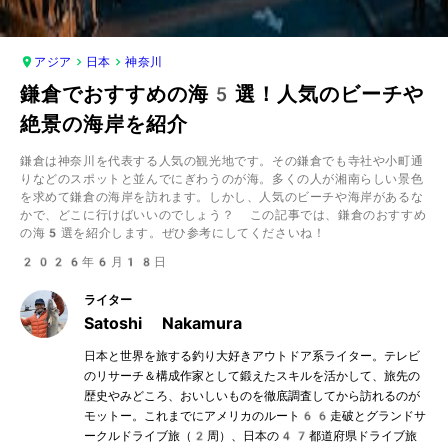
アジア
日本
神奈川
鎌倉でおすすめの海5選！人気のビーチや
絶景の海岸を紹介
鎌倉は神奈川を代表する人気の観光地です。その鎌倉でも寺社や小町通
りなどのスポットと並んでにぎわうのが海。多くの人が湘南らしい景色
を求めて鎌倉の海岸を訪れます。しかし、人気のビーチや海岸があるな
かで、どこに行けばいいのでしょう？ この記事では、鎌倉のおすすめ
の海5選を紹介します。ぜひ参考にしてくださいね！
2026年6月18日
ライター
Satoshi Nakamura
日本と世界を旅する釣り大好きアウトドア系ライター。テレビ
のリサーチ＆構成作家として鍛えたスキルを活かして、旅先の
歴史やみどころ、おいしいものを徹底調査してから訪れるのが
モットー。これまでにアメリカのルート66走破とグランドサ
ークルドライブ旅（2周）、日本の47都道府県ドライブ旅