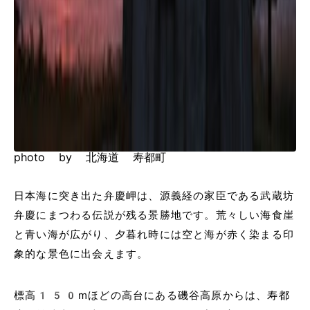
photo by 北海道 寿都町
日本海に突き出た弁慶岬は、源義経の家臣である武蔵坊
弁慶にまつわる伝説が残る景勝地です。荒々しい海食崖
と青い海が広がり、夕暮れ時には空と海が赤く染まる印
象的な景色に出会えます。
標高150mほどの高台にある磯谷高原からは、寿都