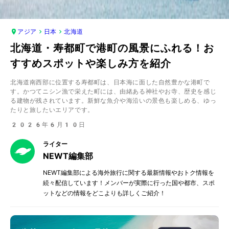
アジア
日本
北海道
北海道・寿都町で港町の風景にふれる！お
すすめスポットや楽しみ方を紹介
北海道南西部に位置する寿都町は、日本海に面した自然豊かな港町で
す。かつてニシン漁で栄えた町には、由緒ある神社やお寺、歴史を感じ
る建物が残されています。新鮮な魚介や海沿いの景色も楽しめる、ゆっ
たりと旅したいエリアです。
2026年6月10日
ライター
NEWT編集部
NEWT編集部による海外旅行に関する最新情報やおトク情報を
続々配信しています！メンバーが実際に行った国や都市、スポ
ットなどの情報をどこよりも詳しくご紹介！