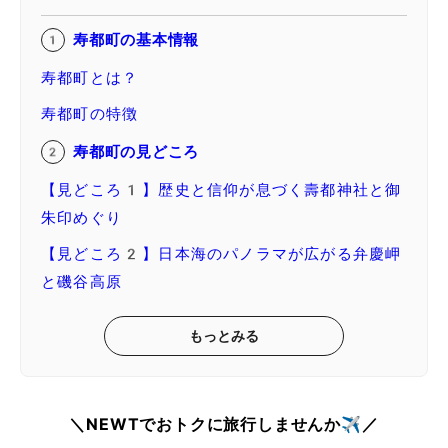
寿都町の基本情報
寿都町とは？
寿都町の特徴
寿都町の見どころ
【見どころ1】歴史と信仰が息づく壽都神社と御
朱印めぐり
【見どころ2】日本海のパノラマが広がる弁慶岬
と磯谷高原
もっとみる
＼NEWTでおトクに旅行しませんか✈️／