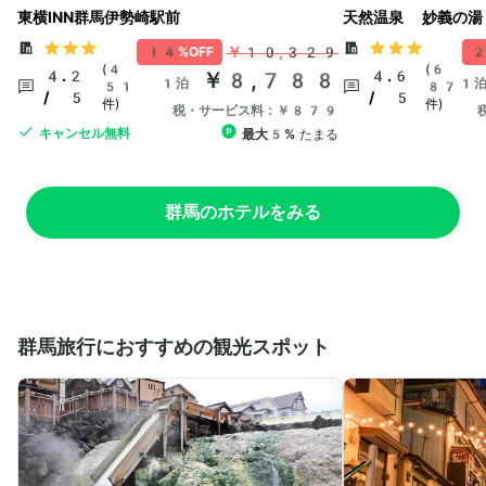
東横INN群馬伊勢崎駅前
天然温泉 妙義の湯
￥10,329
14%OFF
2
(4
(6
4.2
￥8,788
4.6
1泊
1
51
87
/ 5
/ 5
件)
件)
税・サービス料：￥879
キャンセル無料
最大5%
たまる
群馬のホテルをみる
群馬旅行におすすめの観光スポット