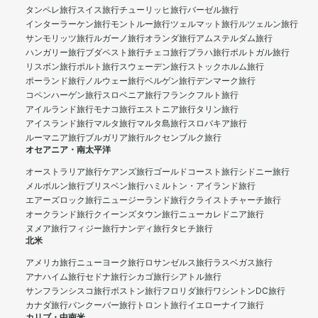
タンペレ旅行
スイス旅行
チューリッヒ旅行
バーゼル旅行
インターラーケン旅行
モントルー旅行
ツェルマット旅行
ルツェルン旅行
サンモリッツ旅行
ルガーノ旅行
オランダ旅行
アムステルダム旅行
ハンガリー旅行
ブダペスト旅行
チェコ旅行
プラハ旅行
ポルトガル旅行
リスボン旅行
ポルト旅行
スウェーデン旅行
ストックホルム旅行
ポーランド旅行
ノルウェー旅行
ベルゲン旅行
デンマーク旅行
コペンハーゲン旅行
スロベニア旅行
フランクフルト旅行
アイルランド旅行
モナコ旅行
エストニア旅行
タリン旅行
アイスランド旅行
マルタ旅行
マルタ島旅行
スロバキア旅行
ルーマニア旅行
ブルガリア旅行
ルクセンブルク旅行
オセアニア・南太平洋
オーストラリア旅行
ケアンズ旅行
ゴールドコースト旅行
シドニー旅行
メルボルン旅行
ブリスベン旅行
ハミルトン・アイランド旅行
エアーズロック旅行
ニュージーランド旅行
クライストチャーチ旅行
オークランド旅行
クイーンズタウン旅行
ニューカレドニア旅行
ヌメア旅行
フィジー旅行
ナンディ旅行
タヒチ旅行
北米
アメリカ旅行
ニューヨーク旅行
ロサンゼルス旅行
ラスベガス旅行
アナハイム旅行
セドナ旅行
シカゴ旅行
シアトル旅行
サンフランシスコ旅行
ボストン旅行
フロリダ旅行
ワシントンDC旅行
カナダ旅行
バンクーバー旅行
トロント旅行
イエローナイフ旅行
カリブ・中南米