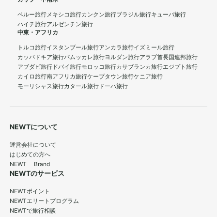
ペルー旅行
メキシコ旅行
カンクン旅行
ブラジル旅行
キューバ旅行
ハイチ旅行
アルゼンチン旅行
中東・アフリカ
トルコ旅行
イスタンブール旅行
アンカラ旅行
イズミール旅行
カッパドキア旅行
パムッカレ旅行
ヨルダン旅行
アラブ首長国連邦旅行
アブダビ旅行
ドバイ旅行
モロッコ旅行
カサブランカ旅行
エジプト旅行
カイロ旅行
南アフリカ旅行
ケープタウン旅行
ケニア旅行
モーリシャス旅行
カタール旅行
ドーハ旅行
NEWTについて
運営会社について
はじめての方へ
NEWT Brand
NEWTのサービス
NEWTポイント
NEWTエリートプログラム
NEWTで旅行相談