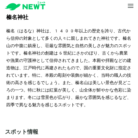
榛名神社
榛名（はるな）神社は、1400年以上の歴史を誇り、古代か
ら信仰の対象として多くの人々に親しまれてきた神社です。榛名
山の中腹に鎮座し、荘厳な雰囲気と自然の美しさが魅力のスポッ
トです。榛名神社の創建は6世紀にさかのぼり、古くから農業
や漁業の守護神として信仰されてきました。本殿や拝殿などの建
造物は、江戸時代に再建されたもので、国の重要文化財に指定さ
れています。特に、本殿の彫刻や装飾が細かく、当時の職人の技
術の高さを感じるでしょう。また、榛名山は美しい景色が見どこ
ろの一つ。特に秋には紅葉が美しく、山全体が鮮やかな色彩に染
まります。冬には雪景色が広がり、厳かな雰囲気を感じるなど、
四季で異なる魅力を感じるスポットです。
スポット情報