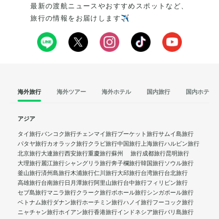
最新の渡航ニュースやおすすめスポットなど、
旅行の情報をお届けします✈️
海外旅行
海外ツアー
海外ホテル
国内旅行
国内ホテル
アジア
タイ旅行
バンコク旅行
チェンマイ旅行
プーケット旅行
サムイ島旅行
パタヤ旅行
カオラック旅行
クラビ旅行
中国旅行
上海旅行
ハルビン旅行
北京旅行
大連旅行
西安旅行
重慶旅行
蘇州 旅行
成都旅行
昆明旅行
大理旅行
麗江旅行
シャングリラ旅行
奔子欄旅行
韓国旅行
ソウル旅行
釜山旅行
済州島旅行
木浦旅行
仁川旅行
大邱旅行
台湾旅行
台北旅行
高雄旅行
台南旅行
日月潭旅行
阿里山旅行
台中旅行
フィリピン旅行
セブ島旅行
マニラ旅行
クラーク旅行
ボホール旅行
シンガポール旅行
ベトナム旅行
ダナン旅行
ホーチミン旅行
ハノイ旅行
フーコック旅行
ニャチャン旅行
ホイアン旅行
香港旅行
インドネシア旅行
バリ島旅行