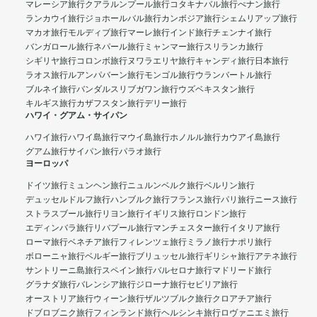
マレーシア旅行
クアラルンプール旅行
コタキナバル旅行
ぺナン旅行
ランカウイ旅行
ジョホールバル旅行
カンボジア旅行
シェムリアップ旅行
マカオ旅行
モルディブ旅行
マーレ旅行
インド旅行
チェンナイ旅行
バンガロール旅行
ネパール旅行
ミャンマー旅行
スリランカ旅行
シギリヤ旅行
コロンボ旅行
ヌワラエリヤ旅行
キャンディ旅行
日本旅行
ラオス旅行
ルアンパバーン旅行
モンゴル旅行
ウランバートル旅行
ブルネイ旅行
バンダルスリブガワン旅行
ウズベキスタン旅行
キルギス旅行
カザフスタン旅行
デリー旅行
ハワイ・グアム・サイパン
ハワイ旅行
ハワイ島旅行
マウイ島旅行
ホノルル旅行
カウアイ島旅行
グアム旅行
サイパン旅行
パラオ旅行
ヨーロッパ
ドイツ旅行
ミュンヘン旅行
ニュルンベルク旅行
ベルリン旅行
デュッセルドルフ旅行
ハンブルク旅行
フランス旅行
パリ旅行
ニース旅行
ストラスブール旅行
リヨン旅行
イギリス旅行
ロンドン旅行
エディンバラ旅行
リバプール旅行
マンチェスター旅行
イタリア旅行
ローマ旅行
ベネチア旅行
フィレンツェ旅行
ミラノ旅行
ナポリ旅行
ボローニャ旅行
ベルギー旅行
ブリュッセル旅行
ギリシャ旅行
アテネ旅行
サントリーニ島旅行
スペイン旅行
バルセロナ旅行
マドリード旅行
グラナダ旅行
バレンシア旅行
ジローナ旅行
セビリア旅行
オーストリア旅行
ウィーン旅行
ザルツブルク旅行
クロアチア旅行
ドブロブニク旅行
フィンランド旅行
ヘルシンキ旅行
ロヴァニエミ旅行