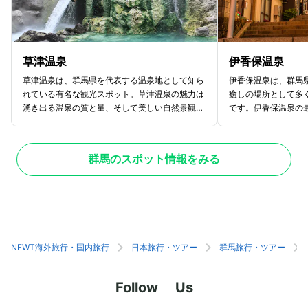
草津温泉
伊香保温泉
草津温泉は、群馬県を代表する温泉地として知ら
伊香保温泉は、群馬
れている有名な観光スポット。草津温泉の魅力は
癒しの場所として多
湧き出る温泉の質と量、そして美しい自然景観で
です。伊香保温泉の
す。日本三名泉の一つに数えられ、毎分約32,
銀の湯の二種類の温
000リットルもの豊富な湯量を誇ります。温
豊富に含む赤褐色の
泉街の中心に位置する湯畑は、象徴的な存在で、
効果がああるとされ
群馬のスポット情報をみる
昼夜を問わず温泉が湧き出る姿は圧巻です。湯畑
無色透明で、肌に優
周辺には、伝統的な湯もみ体験や足湯、手湯な
温泉を楽しむことで
ど、さまざまな温泉施設が点在しています。湯も
きるでしょう。温泉
み体験では、地元の人々が木板を使って温泉をか
石段街があり、両側
き混ぜる光景を見ることができ、観光に最適で
土産物店、飲食店が
す。また、草津のグルメも見逃せません。食べ歩
歩一歩上るたびに、
きを楽しめる飲食店が多くあり、特に温泉まんじ
じることができ、特
NEWT海外旅行・国内旅行
日本旅行・ツアー
群馬旅行・ツアー
ゅうや地元の野菜を使った料理は絶品です。
す。石段街は、夜に
マンチックなひと時
Follow Us