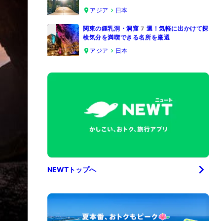
4
アジア
日本
関東の鍾乳洞・洞窟7選！気軽に出かけて探
検気分を満喫できる名所を厳選
5
アジア
日本
NEWTトップへ