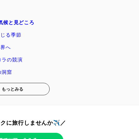
気候と見どころ
じる季節
世界へ
ロラの競演
の洞窟
もっとみる
トクに旅行しませんか✈️／