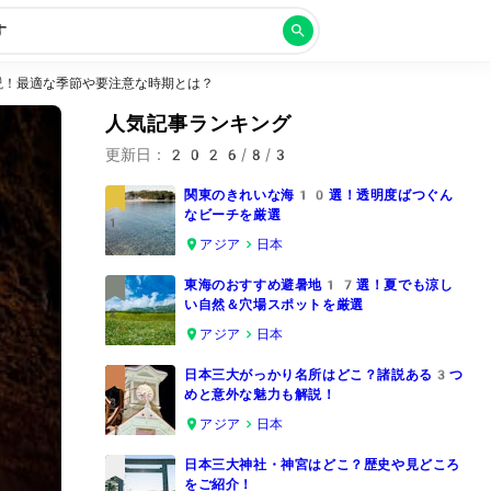
す
説！最適な季節や要注意な時期とは？
人気記事ランキング
更新日：
2026/8/3
関東のきれいな海10選！透明度ばつぐん
なビーチを厳選
1
アジア
日本
東海のおすすめ避暑地17選！夏でも涼し
い自然＆穴場スポットを厳選
2
アジア
日本
日本三大がっかり名所はどこ？諸説ある3つ
めと意外な魅力も解説！
3
アジア
日本
日本三大神社・神宮はどこ？歴史や見どころ
をご紹介！