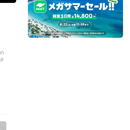
や
の
介