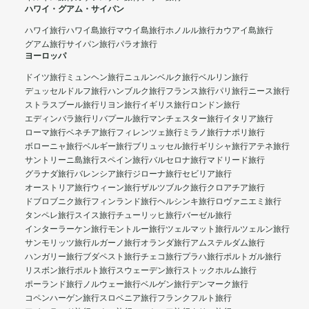
ハワイ・グアム・サイパン
ハワイ旅行
ハワイ島旅行
マウイ島旅行
ホノルル旅行
カウアイ島旅行
グアム旅行
サイパン旅行
パラオ旅行
ヨーロッパ
ドイツ旅行
ミュンヘン旅行
ニュルンベルク旅行
ベルリン旅行
デュッセルドルフ旅行
ハンブルク旅行
フランス旅行
パリ旅行
ニース旅行
ストラスブール旅行
リヨン旅行
イギリス旅行
ロンドン旅行
エディンバラ旅行
リバプール旅行
マンチェスター旅行
イタリア旅行
ローマ旅行
ベネチア旅行
フィレンツェ旅行
ミラノ旅行
ナポリ旅行
ボローニャ旅行
ベルギー旅行
ブリュッセル旅行
ギリシャ旅行
アテネ旅行
サントリーニ島旅行
スペイン旅行
バルセロナ旅行
マドリード旅行
グラナダ旅行
バレンシア旅行
ジローナ旅行
セビリア旅行
オーストリア旅行
ウィーン旅行
ザルツブルク旅行
クロアチア旅行
ドブロブニク旅行
フィンランド旅行
ヘルシンキ旅行
ロヴァニエミ旅行
タンペレ旅行
スイス旅行
チューリッヒ旅行
バーゼル旅行
インターラーケン旅行
モントルー旅行
ツェルマット旅行
ルツェルン旅行
サンモリッツ旅行
ルガーノ旅行
オランダ旅行
アムステルダム旅行
ハンガリー旅行
ブダペスト旅行
チェコ旅行
プラハ旅行
ポルトガル旅行
リスボン旅行
ポルト旅行
スウェーデン旅行
ストックホルム旅行
ポーランド旅行
ノルウェー旅行
ベルゲン旅行
デンマーク旅行
コペンハーゲン旅行
スロベニア旅行
フランクフルト旅行