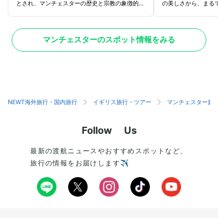
とされ、マンチェスターの歴史と宗教の象徴的存
の美しさから、まる
在で、ゴシック様式の荘厳な建築が最大の特徴。
呼ばれるほどの雰囲
大聖堂の内部には言葉を失ってしまうほど美しい
館内には英国やマン
ステンドグラスや中世イギリス北部の木彫り細工
貴重な書物が多数収
マンチェスターのスポット情報をみる
が施された礼拝席があります。座席や天井のデザ
紀のパピルス写本「
イン性も非常に巧妙で、壮麗な建築美を堪能でき
です。石造りのアー
るのも魅力のひとつです。毎日無料のツアーも開
テンドグラスが施さ
催されており、観光の合間に立ち寄るのもおすす
大聖堂の中にいるか
め。さらにミサに参加すると聖歌隊の美しい合唱
無料で入館できるの
を聞けたりと貴重な体験ができます。
ェスターに行く際に
い。
NEWT海外旅行・国内旅行
イギリス旅行・ツアー
マンチェスター旅
Follow Us
最新の渡航ニュースやおすすめスポットなど、
旅行の情報をお届けします✈️