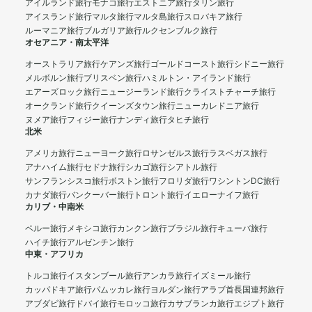
アイルランド旅行
モナコ旅行
エストニア旅行
タリン旅行
アイスランド旅行
マルタ旅行
マルタ島旅行
スロバキア旅行
ルーマニア旅行
ブルガリア旅行
ルクセンブルク旅行
オセアニア・南太平洋
オーストラリア旅行
ケアンズ旅行
ゴールドコースト旅行
シドニー旅行
メルボルン旅行
ブリスベン旅行
ハミルトン・アイランド旅行
エアーズロック旅行
ニュージーランド旅行
クライストチャーチ旅行
オークランド旅行
クイーンズタウン旅行
ニューカレドニア旅行
ヌメア旅行
フィジー旅行
ナンディ旅行
タヒチ旅行
北米
アメリカ旅行
ニューヨーク旅行
ロサンゼルス旅行
ラスベガス旅行
アナハイム旅行
セドナ旅行
シカゴ旅行
シアトル旅行
サンフランシスコ旅行
ボストン旅行
フロリダ旅行
ワシントンDC旅行
カナダ旅行
バンクーバー旅行
トロント旅行
イエローナイフ旅行
カリブ・中南米
ペルー旅行
メキシコ旅行
カンクン旅行
ブラジル旅行
キューバ旅行
ハイチ旅行
アルゼンチン旅行
中東・アフリカ
トルコ旅行
イスタンブール旅行
アンカラ旅行
イズミール旅行
カッパドキア旅行
パムッカレ旅行
ヨルダン旅行
アラブ首長国連邦旅行
アブダビ旅行
ドバイ旅行
モロッコ旅行
カサブランカ旅行
エジプト旅行