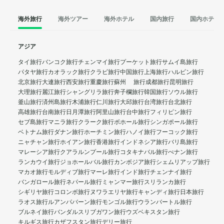
海外旅行
海外ツアー
海外ホテル
国内旅行
国内ホテル
アジア
タイ旅行
バンコク旅行
チェンマイ旅行
プーケット旅行
サムイ島旅行
パタヤ旅行
カオラック旅行
クラビ旅行
中国旅行
上海旅行
ハルビン旅行
北京旅行
大連旅行
西安旅行
重慶旅行
蘇州 旅行
成都旅行
昆明旅行
大理旅行
麗江旅行
シャングリラ旅行
奔子欄旅行
韓国旅行
ソウル旅行
釜山旅行
済州島旅行
木浦旅行
仁川旅行
大邱旅行
台湾旅行
台北旅行
高雄旅行
台南旅行
日月潭旅行
阿里山旅行
台中旅行
フィリピン旅行
セブ島旅行
マニラ旅行
クラーク旅行
ボホール旅行
シンガポール旅行
ベトナム旅行
ダナン旅行
ホーチミン旅行
ハノイ旅行
フーコック旅行
ニャチャン旅行
ホイアン旅行
香港旅行
インドネシア旅行
バリ島旅行
マレーシア旅行
クアラルンプール旅行
コタキナバル旅行
ぺナン旅行
ランカウイ旅行
ジョホールバル旅行
カンボジア旅行
シェムリアップ旅行
マカオ旅行
モルディブ旅行
マーレ旅行
インド旅行
チェンナイ旅行
バンガロール旅行
ネパール旅行
ミャンマー旅行
スリランカ旅行
シギリヤ旅行
コロンボ旅行
ヌワラエリヤ旅行
キャンディ旅行
日本旅行
ラオス旅行
ルアンパバーン旅行
モンゴル旅行
ウランバートル旅行
ブルネイ旅行
バンダルスリブガワン旅行
ウズベキスタン旅行
キルギス旅行
カザフスタン旅行
デリー旅行