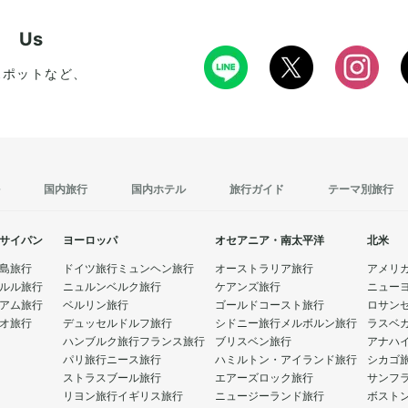
ぜひ足を運んでみてください。
ださい。
w Us
スポットなど、
国内旅行
国内ホテル
旅行ガイド
テーマ別旅行
サイパン
ヨーロッパ
オセアニア・南太平洋
北米
島旅行
ドイツ旅行
ミュンヘン旅行
オーストラリア旅行
アメリ
ルル旅行
ニュルンベルク旅行
ケアンズ旅行
ニュー
アム旅行
ベルリン旅行
ゴールドコースト旅行
ロサン
オ旅行
デュッセルドルフ旅行
シドニー旅行
メルボルン旅行
ラスベ
ハンブルク旅行
フランス旅行
ブリスベン旅行
アナハ
パリ旅行
ニース旅行
ハミルトン・アイランド旅行
シカゴ
ストラスブール旅行
エアーズロック旅行
サンフ
リヨン旅行
イギリス旅行
ニュージーランド旅行
ボスト