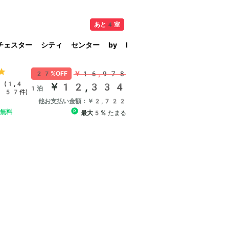
あと4室
チェスター シティ センター by I
￥16,978
27%OFF
(1,4
￥12,334
1泊
57件)
他お支払い金額：￥2,722
ル無料
最大5%
たまる