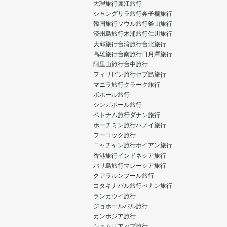
大理旅行
麗江旅行
シャングリラ旅行
奔子欄旅行
韓国旅行
ソウル旅行
釜山旅行
済州島旅行
木浦旅行
仁川旅行
大邱旅行
台湾旅行
台北旅行
高雄旅行
台南旅行
日月潭旅行
阿里山旅行
台中旅行
フィリピン旅行
セブ島旅行
マニラ旅行
クラーク旅行
ボホール旅行
シンガポール旅行
ベトナム旅行
ダナン旅行
ホーチミン旅行
ハノイ旅行
フーコック旅行
ニャチャン旅行
ホイアン旅行
香港旅行
インドネシア旅行
バリ島旅行
マレーシア旅行
クアラルンプール旅行
コタキナバル旅行
ぺナン旅行
ランカウイ旅行
ジョホールバル旅行
カンボジア旅行
シェムリアップ旅行