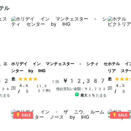
テル
、エ
ホリデイ イン マンチェスター - シティ セ
ホテル イ
ンター by IHG
リア ステー
82
￥12,387
1泊
4.6
4.5
(1,9
556
他お支払い金額：￥2,732
27件)
/ 5
/ 5
たまる
最大5%
たまる
SALE
SALE