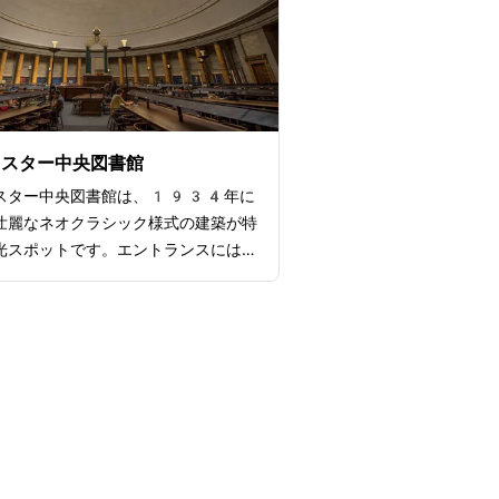
期的に企画やワークショップも開催さ
ので地元の人も通っています。館内に
やお土産屋ショップも充実しているの
くり観光したい人もはおすすめの観光
です。
ェスター中央図書館
スター中央図書館は、1934年に
壮麗なネオクラシック様式の建築が特
光スポットです。エントランスには巨
のドーム天井や壮大な円柱が並び、ま
ローマのパンテオンを思わせてくれま
「リーディングルーム」と呼ばれる読
見です。歴史的な書籍も多く貯蔵され
。さらに無料wifiやカフェも完備され
で、観光の合間の休憩スポットとして
のもおすすめ。マンチェスターの中心
ので、他の観光スポットからのアクセ
なので、ぜひ1度足を運んでみてく