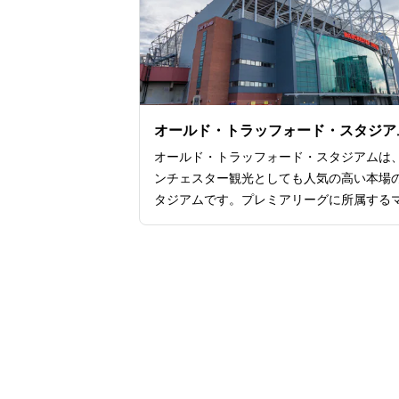
建築美を堪能できるのも魅力のひとつです
日無料のツアーも開催されており、観光の
に立ち寄るのもおすすめ。さらにミサに参
ると聖歌隊の美しい合唱を聞けたりと貴重
験ができます。
オールド・トラッフォード・スタジア
オールド・トラッフォード・スタジアムは
ンチェスター観光としても人気の高い本場
タジアムです。プレミアリーグに所属する
チェスター ユナイテッドのホームグラン
として、観光客はもちろんのこと、地元フ
も多く通います。さらにオールド・トラッ
ード・スタジアムは、1996年のサッ
ワールドカップ、2012年のロンドン
ンピックが開催されたことでも有名です。
チームの試合の際には特に盛り上がりを見
す。数々の名場面や名勝負を生んだ世界有
本場のスタジアムで、ぜひ1度サッカー観