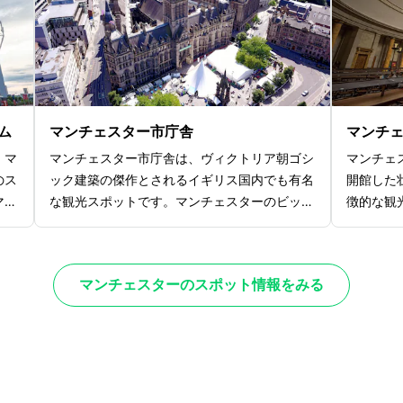
。毎
にデザインされたステンドグラスが施された読
です。定
合間
書室ではまるで中世の大聖堂の中にいるかのよ
れている
加す
うな空間を楽しめます。無料で入館できるのも
はカフェ
な体
嬉しいポイントで、マンチェスターに行く際に
で、ゆっ
はぜひ足を運んでみてください。
スポット
ム
マンチェスター市庁舎
マンチ
、マ
マンチェスター市庁舎は、ヴィクトリア朝ゴシ
マンチェ
のス
ック建築の傑作とされるイギリス国内でも有名
開館した
マン
な観光スポットです。マンチェスターのビッグ
徴的な観
ド
ベンともいわれている建物で、建築デザインと
大な円形
ァン
しても評価が高くマンチェスター随一の建築美
るで古代
フォ
を誇ります。マンチェスター市庁舎は187
す。特に
マンチェスターのスポット情報をみる
カー
7年に完成し、外観の精巧な石細工や高くそ
書室は必
オリ
びえる時計塔が印象的で、まるで中世ヨーロッ
ています
地元
パの宮殿のような雰囲気が味わえます。人気映
ているの
せま
画『シャーロックホームズ』の撮影地としても
利用する
数の
使われるなど、世界中から観光客が訪れるほど
部にある
戦
の人気ぶりです。マンチェスター旅行の際には
スも抜群