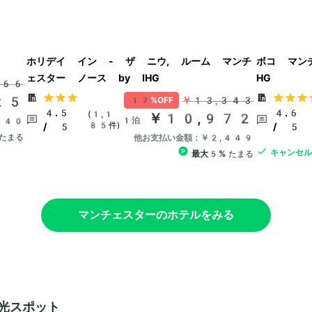
ホリデイ イン - ザ ニウ, ルーム マンチ
ボコ マン
ェスター ノース by IHG
HG
366
25
￥13,343
17%OFF
4.5
4.6
(1,1
￥10,972
1泊
940
85件)
/ 5
/ 5
たまる
他お支払い金額：￥2,449
キャンセ
最大5%
たまる
マンチェスターのホテルをみる
光スポット