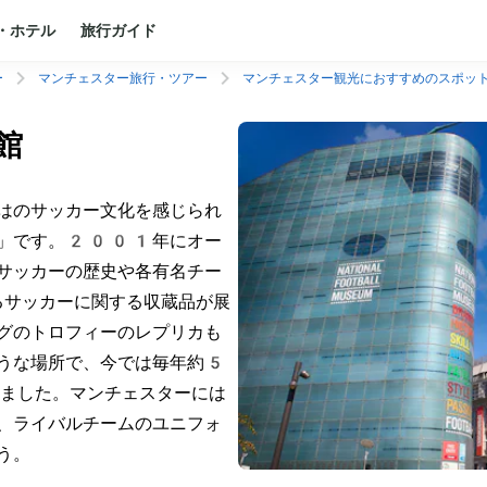
・ホテル
旅行ガイド
ー
マンチェスター旅行・ツアー
マンチェスター観光におすすめのスポッ
館
はのサッカー文化を感じられ
館」です。2001年にオー
サッカーの歴史や各有名チー
るサッカーに関する収蔵品が展
グのトロフィーのレプリカも
うな場所で、今では毎年約5
ました。マンチェスターには
、ライバルチームのユニフォ
う。