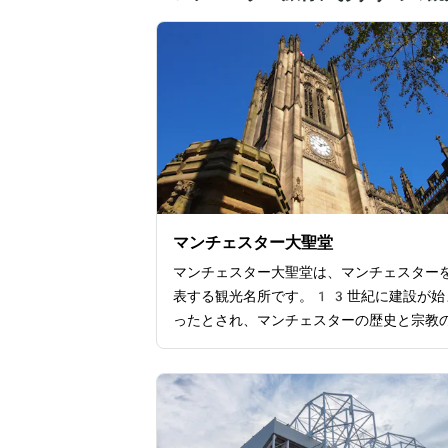
マンチェスター大聖堂
マンチェスター大聖堂は、マンチェスター
表する観光名所です。13世紀に建設が始
ったとされ、マンチェスターの歴史と宗教
徴的存在で、ゴシック様式の荘厳な建築が
の特徴。大聖堂の内部には言葉を失ってし
ほど美しいステンドグラスや中世イギリス
の木彫り細工が施された礼拝席があります
席や天井のデザイン性も非常に巧妙で、壮