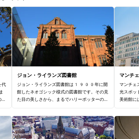
ジョン・ライランズ図書館
マンチ
を代
ジョン・ライランズ図書館は1900年に開
マンチェ
ま
館したネオゴシック様式の図書館です。その見
光スポッ
の象
た目の美しさから、まるでハリーポッターの世
美術館に
最大
界とも呼ばれるほどの雰囲気を醸し出していま
品を収蔵
まう
す。図書館内には英国やマンチェスターの歴史
家ターナ
北部
に関連した貴重な書物が多数収蔵されていま
に有名で
。座
す。特に2世紀のパピルス写本「リランズ・
が展示さ
麗な
パピルス」は必見です。石造りのアーチや緻密
きるのも