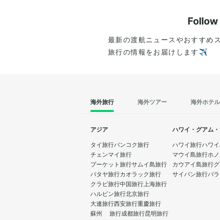
をしてみてください。
Follo
最新の渡航ニュースやおすすめ
旅行の情報をお届けします✈️
海外旅行
海外ツアー
海外ホテル
アジア
ハワイ・グアム・
タイ旅行
バンコク旅行
ハワイ旅行
ハワイ
チェンマイ旅行
マウイ島旅行
ホノ
プーケット旅行
サムイ島旅行
カウアイ島旅行
グ
パタヤ旅行
カオラック旅行
サイパン旅行
パラ
クラビ旅行
中国旅行
上海旅行
ハルビン旅行
北京旅行
大連旅行
西安旅行
重慶旅行
蘇州 旅行
成都旅行
昆明旅行