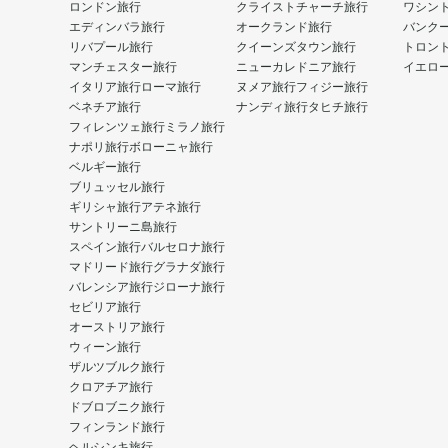
ロンドン旅行
クライストチャーチ旅行
ワシン
エディンバラ旅行
オークランド旅行
バンク
リバプール旅行
クイーンズタウン旅行
トロン
マンチェスター旅行
ニューカレドニア旅行
イエロ
イタリア旅行
ローマ旅行
ヌメア旅行
フィジー旅行
ベネチア旅行
ナンディ旅行
タヒチ旅行
フィレンツェ旅行
ミラノ旅行
ナポリ旅行
ボローニャ旅行
ベルギー旅行
ブリュッセル旅行
ギリシャ旅行
アテネ旅行
サントリーニ島旅行
スペイン旅行
バルセロナ旅行
マドリード旅行
グラナダ旅行
バレンシア旅行
ジローナ旅行
セビリア旅行
オーストリア旅行
ウィーン旅行
ザルツブルク旅行
クロアチア旅行
ドブロブニク旅行
フィンランド旅行
ヘルシンキ旅行