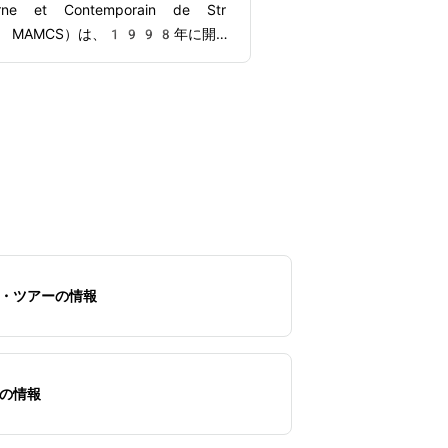
rne et Contemporain de Str
rg, MAMCS）は、1998年に開館
的な美術館です。イル川沿いに位置し
り、美しいロケーションも魅力です。
りの洗練された外観が特徴的で、1
ら21世紀までの絵画や彫刻、写
スタレーション作品などの展示を楽し
ピカソ、カンディンスキー、ロダンを
する名作も収蔵されており、見応えた
す。館内にはカフェが併設されてお
い景色を眺めながらゆったりとした時
せます。また、お土産ショップやブッ
・ツアーの情報
プにはアートに因んだ様々なグッズが
ます。アート好きには必見の美術館と
。
の情報