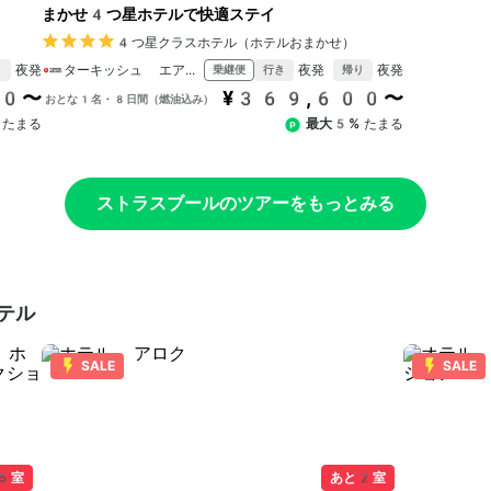
まかせ4つ星ホテルで快適ステイ
4つ星クラスホテル（ホテルおまかせ）
夜発
ターキッシュ エアラインズ
夜発
夜発
乗継便
り
行き
帰り
00〜
¥369,600〜
おとな1名・8日間（燃油込み）
たまる
最大5%
たまる
ストラスブールのツアーをもっとみる
テル
SALE
SALE
5室
あと2室