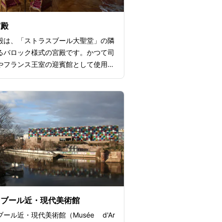
宮殿
殿は、「ストラスブール大聖堂」の隣
るバロック様式の宮殿です。かつて司
やフランス王室の迎賓館として使用さ
上の著名な人物も訪れた宮殿として知
ます。3つの博物館が併設されてお
ぞれ歴史や美術を堪能できる展示を楽
。17世紀〜19世紀の工芸品を展
装飾美術館」、アルザス地方の歴史を
考古学博物館」、ヨーロッパが誇る名
める「絵画美術館」から成り、ヨーロ
史や文化に浸ることができるでしょ
えのある外観と美しい装飾も注目ポイ
。
スブール近・現代美術館
ール近・現代美術館（Musée d'Ar