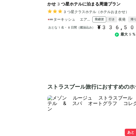
かせ3つ星ホテルに泊まる周遊プラン
3つ星クラスホテル（ホテルおまかせ）
ターキッシュ エアラインズ
夜発
乗継便
行き
帰
¥336,5
おとな1名・8日間（燃油込み）
最大5%
ストラスブール旅行におすすめのホ
あと