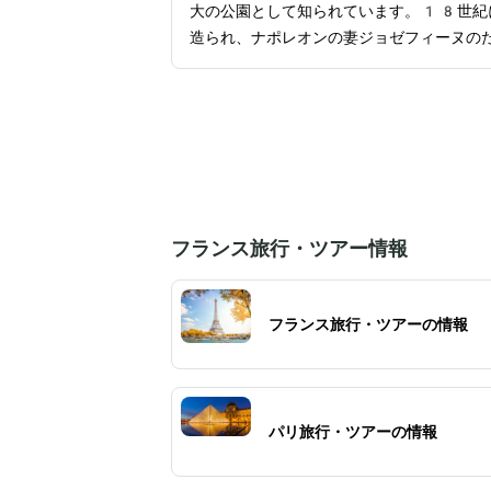
大の公園として知られています。18世紀
造られ、ナポレオンの妻ジョゼフィーヌの
にオレンジの木が植えられたことから名付
れました。広大な敷地内には、綺麗に整備
た遊歩道や花壇、湖、ボート乗り場、噴水
の様々な設備が揃っており、景色を楽しみ
らのんびりと散策するのに最適です。スト
プールを代表する鳥「コウノトリ」をはじ
鳥や小動物を見学できる小さな動物園もあ
フランス旅行・ツアー情報
家族連れでも楽しめます。ゆったりとした
を過ごせる緑豊かな観光スポットです。
フランス旅行・ツアーの情報
パリ旅行・ツアーの情報