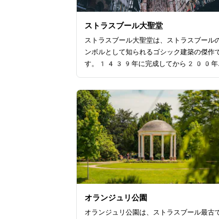
ストラスブール大聖堂
ストラスブール大聖堂は、ストラスブール
ンボルとして知られるゴシック建築の傑作
す。1439年に完成してから200年
の間キリスト教建造物の中で世界一の高さ
りました。142mの尖塔からは街の絶景
見渡せます。ヴォージュ山の赤砂岩が使わ
いるため、少しピンクがかった独特な色味
徴的。細かい彫刻が施された外観はもちろ
内部のステンドグラスや天文時計も見応え
ります。正午には人形が動く仕掛けを見れ
め、多くの人々で賑わいます。歴史、芸術
術、それぞれの観点から楽しめる大聖堂で
ストラスブール観光で必見の観光スポット
えます。
オランジュリ公園
オランジュリ公園は、ストラスブール最古