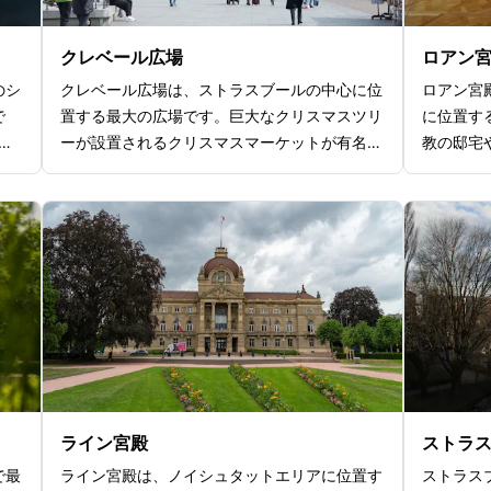
クレベール広場
ロアン
のシ
クレベール広場は、ストラスブールの中心に位
ロアン宮
で
置する最大の広場です。巨大なクリスマスツリ
に位置す
も
ーが設置されるクリスマスマーケットが有名
教の邸宅
を誇
で、冬には地元の人々や観光客で賑わいます。
れ、歴史
が
年間を通してマーケットやイベントが開催さ
られてい
れて
れ、活気のある雰囲気を感じられるのがポイン
り、それ
が特
トです。広場の名前は、フランス革命時代の軍
しめます
ん、
人ジャン＝バティスト・クレベールに由来し、
示する「
があ
広場中央には広場の名前の由来にもなっている
学べる「
るた
フランス革命時代の軍人、ジャン・バティス
画を楽し
、技
ト・クレベールの銅像が建てられています。多
ッパの歴
す。
くのショップやカフェ、レストランが並び、シ
う。見応
と言
ョッピングからグルメまでなんでも揃っている
ントです
のが特徴。歴史と現代が融合した観光スポット
ライン宮殿
ストラ
です。
で最
ライン宮殿は、ノイシュタットエリアに位置す
ストラスブ