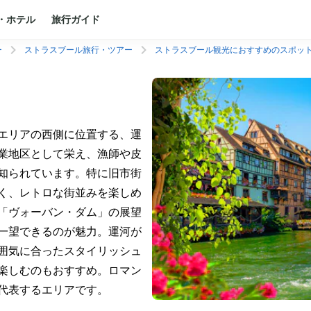
・ホテル
旅行ガイド
ー
ストラスブール旅行・ツアー
ストラスブール観光におすすめのスポッ
エリアの西側に位置する、運
業地区として栄え、漁師や皮
知られています。特に旧市街
く、レトロな街並みを楽しめ
「ヴォーバン・ダム」の展望
一望できるのが魅力。運河が
囲気に合ったスタイリッシュ
楽しむのもおすすめ。ロマン
代表するエリアです。