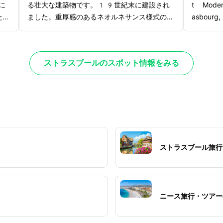
に
る壮大な建築物です。19世紀末に建設され
t Mode
ため
ました。重厚感のあるネオルネサンス様式のデ
asbou
けら
ザインが特徴的な建物で、写真スポットとして
した現代
され
も知られています。建物の周囲には美しく整備
てしてお
など
された芝生が広がる庭園や、広場と調和する美
ガラス張
ストラスブールのスポット情報をみる
なが
しい景観が広がっています。アルザス地方の歴
9世紀か
ラス
史や文化をを象徴する建物として、地元民にも
真、イン
め、
愛されるスポットです。より詳しい説明を聞き
めます。
り、
ながら見学したい方にはガイドツアーがおすす
はじめと
時間
め。公園内の石碑やカラフルな花壇も見所で
っぷりで
す。歴史に浸りながらのんびりと過ごせる観光
り、美し
スポットといえます。
間を過ご
ストラスブール旅行
クショッ
揃ってい
言えます
ニース旅行・ツアー