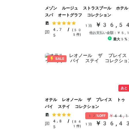
メゾン ルージュ ストラスブール ホテル
スパ オートグラフ コレクション
￥36,5
1泊
4.7 /
(50
他お支払い金額：￥5,
5件)
5
最大5%
SALE
あと
オテル レオノール ザ プレイス トゥ
バイ ステイ コレクション
￥44,
17%OFF
4.8 /
(84
￥36,4
1泊
1件)
5