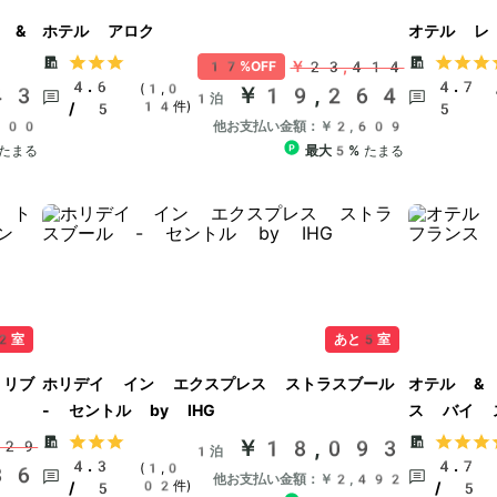
 &
ホテル アロク
オテル レ
￥23,414
17%OFF
4.6
4.7 
(1,0
43
￥19,264
1泊
14件)
/ 5
5
100
他お支払い金額：￥2,609
たまる
最大5%
たまる
2室
あと5室
 リブ
ホリデイ イン エクスプレス ストラスブール
オテル &
- セントル by IHG
ス バイ 
￥18,093
129
1泊
4.3
4.7
(1,0
36
他お支払い金額：￥2,492
02件)
/ 5
/ 5