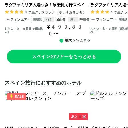
ラダファミリア入場つき！添乗員同行スペイン
ラダファミリア入場
3都市8日間🇪🇸成田発
3都市8日間🇪🇸羽
4つ星クラスホテル（ホテルおまかせ）
4つ星クラ
フィンエアー
深夜発
午前発
フィンエアー
乗継便
乗継便
行き
帰り
¥499,80
おとな1名・8日間（燃油込
おとな1名・8日間（燃油
み）
み）
0〜
最大5%
たまる
スペインのツアーをもっとみる
スペイン旅行におすすめのホテル
SALE
あと5室