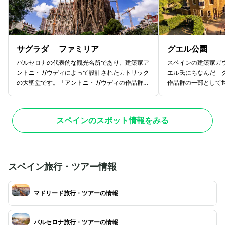
サグラダ ファミリア
グエル公園
バルセロナの代表的な観光名所であり、建築家ア
スペインの建築家ガ
ントニ・ガウディによって設計されたカトリック
エル氏にちなんだ「
の大聖堂です。「アントニ・ガウディの作品群」
作品群の一部として
として世界遺産に登録されています。1882
す。公園にはカラフ
年に着工されましたが、今もなお建設中であるこ
れたオオトカゲの像
とでも有名です。ガウディの没後100年に当
濯女の回廊」と呼ば
スペインのスポット情報をみる
たる2026年に完成が予定されています。聖
があります。まるで
堂内部は2010年に完成されており、樹木を
が広がるこの広場は
モチーフにして設計された柱や、カラフルなステ
ロナ市内も一望する
ンドグラスが見所です。
スペイン旅行・ツアー情報
マドリード旅行・ツアーの情報
バルセロナ旅行・ツアーの情報