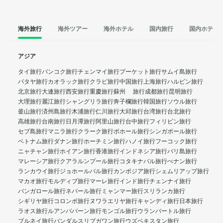
海外旅行
海外ツアー
海外ホテル
国内旅行
国内ホテル
アジア
タイ旅行
バンコク旅行
チェンマイ旅行
プーケット旅行
サムイ島旅行
パタヤ旅行
カオラック旅行
クラビ旅行
中国旅行
上海旅行
ハルビン旅行
北京旅行
大連旅行
西安旅行
重慶旅行
蘇州 旅行
成都旅行
昆明旅行
大理旅行
麗江旅行
シャングリラ旅行
奔子欄旅行
韓国旅行
ソウル旅行
釜山旅行
済州島旅行
木浦旅行
仁川旅行
大邱旅行
台湾旅行
台北旅行
高雄旅行
台南旅行
日月潭旅行
阿里山旅行
台中旅行
フィリピン旅行
セブ島旅行
マニラ旅行
クラーク旅行
ボホール旅行
シンガポール旅行
ベトナム旅行
ダナン旅行
ホーチミン旅行
ハノイ旅行
フーコック旅行
ニャチャン旅行
ホイアン旅行
香港旅行
インドネシア旅行
バリ島旅行
マレーシア旅行
クアラルンプール旅行
コタキナバル旅行
ぺナン旅行
ランカウイ旅行
ジョホールバル旅行
カンボジア旅行
シェムリアップ旅行
マカオ旅行
モルディブ旅行
マーレ旅行
インド旅行
チェンナイ旅行
バンガロール旅行
ネパール旅行
ミャンマー旅行
スリランカ旅行
シギリヤ旅行
コロンボ旅行
ヌワラエリヤ旅行
キャンディ旅行
日本旅行
ラオス旅行
ルアンパバーン旅行
モンゴル旅行
ウランバートル旅行
ブルネイ旅行
バンダルスリブガワン旅行
ウズベキスタン旅行