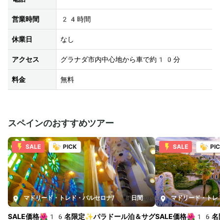
営業時間
24時間
休業日
なし
アクセス
グラナダ市内中心地から車で約10分
料金
無料
スペインのおすすめツアー
SALE
PICK
SALE
PI
マドリード・トレド・バルセロナ
/
8日間
マドリード・トレ
SALE価格🌺16名限定✨パラドール泊＆サグ
SALE価格🌺16