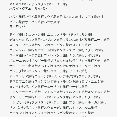
キルギス旅行
カザフスタン旅行
デリー旅行
ハワイ・グアム・サイパン
ハワイ旅行
ハワイ島旅行
マウイ島旅行
ホノルル旅行
カウアイ島旅行
グアム旅行
サイパン旅行
パラオ旅行
ヨーロッパ
ドイツ旅行
ミュンヘン旅行
ニュルンベルク旅行
ベルリン旅行
デュッセルドルフ旅行
ハンブルク旅行
フランス旅行
パリ旅行
ニース旅行
ストラスブール旅行
リヨン旅行
イギリス旅行
ロンドン旅行
エディンバラ旅行
リバプール旅行
マンチェスター旅行
イタリア旅行
ローマ旅行
ベネチア旅行
フィレンツェ旅行
ミラノ旅行
ナポリ旅行
ボローニャ旅行
ベルギー旅行
ブリュッセル旅行
ギリシャ旅行
アテネ旅行
サントリーニ島旅行
スペイン旅行
バルセロナ旅行
マドリード旅行
グラナダ旅行
バレンシア旅行
ジローナ旅行
セビリア旅行
オーストリア旅行
ウィーン旅行
ザルツブルク旅行
クロアチア旅行
ドブロブニク旅行
フィンランド旅行
ヘルシンキ旅行
ロヴァニエミ旅行
タンペレ旅行
スイス旅行
チューリッヒ旅行
バーゼル旅行
インターラーケン旅行
モントルー旅行
ツェルマット旅行
ルツェルン旅行
サンモリッツ旅行
ルガーノ旅行
オランダ旅行
アムステルダム旅行
ハンガリー旅行
ブダペスト旅行
チェコ旅行
プラハ旅行
ポルトガル旅行
リスボン旅行
ポルト旅行
スウェーデン旅行
ストックホルム旅行
ポーランド旅行
ノルウェー旅行
ベルゲン旅行
デンマーク旅行