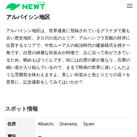
アルバイシン地区
アルバイシン地区は、世界遺産に登録されているグラナダで最も
古い歴史地区。ダロ川の北のエリア、アルハンブラ宮殿の対岸に
位置するエリアで、中世ムーア人の統治時代の建築様式を残す一
角です。白壁の綺麗な街並みが特徴で、丘に沿って街ができてい
るため、眺めもばつぐんです。街には白壁の家が連なり、石畳の
細い道が入り組んでいるので、まるで映画の世界に迷いこんだよ
うな雰囲気を味わえますよ。美しい街並みと色とりどりの花々を
背景に、記念撮影をしてみてはいかが？
スポット情報
住所
Albaicín, Granada, Spain
電話
ー