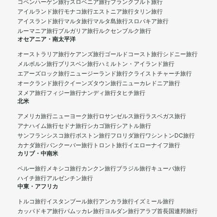
コペンハーゲン旅行
スロベニア旅行
フランクフルト旅行
アイルランド旅行
モナコ旅行
エストニア旅行
タリン旅行
アイスランド旅行
マルタ旅行
マルタ島旅行
スロバキア旅行
ルーマニア旅行
ブルガリア旅行
ルクセンブルク旅行
オセアニア・南太平洋
オーストラリア旅行
ケアンズ旅行
ゴールドコースト旅行
シドニー旅行
メルボルン旅行
ブリスベン旅行
ハミルトン・アイランド旅行
エアーズロック旅行
ニュージーランド旅行
クライストチャーチ旅行
オークランド旅行
クイーンズタウン旅行
ニューカレドニア旅行
ヌメア旅行
フィジー旅行
ナンディ旅行
タヒチ旅行
北米
アメリカ旅行
ニューヨーク旅行
ロサンゼルス旅行
ラスベガス旅行
アナハイム旅行
セドナ旅行
シカゴ旅行
シアトル旅行
サンフランシスコ旅行
ボストン旅行
フロリダ旅行
ワシントンDC旅行
カナダ旅行
バンクーバー旅行
トロント旅行
イエローナイフ旅行
カリブ・中南米
ペルー旅行
メキシコ旅行
カンクン旅行
ブラジル旅行
キューバ旅行
ハイチ旅行
アルゼンチン旅行
中東・アフリカ
トルコ旅行
イスタンブール旅行
アンカラ旅行
イズミール旅行
カッパドキア旅行
パムッカレ旅行
ヨルダン旅行
アラブ首長国連邦旅行