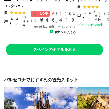
MIM シッチェス メンバー オブ メリア
ドルミルドシン ク
コレクション
(1,
4.6
￥59,253
21%OFF
1
00
(7
/ 5
4.4
￥46,419
4件)
1泊
49
/ 5
キャンセル無料
件)
他お支払い金額：￥5,364
最大5%
たまる
スペインのホテルをみる
バルセロナでおすすめの観光スポット