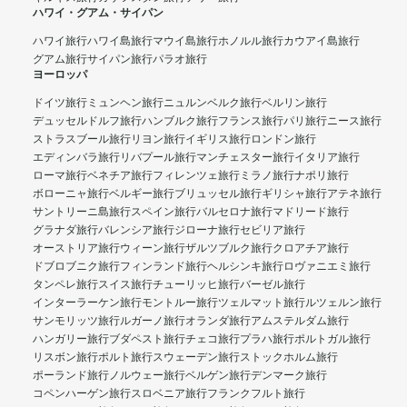
ハワイ・グアム・サイパン
ハワイ旅行
ハワイ島旅行
マウイ島旅行
ホノルル旅行
カウアイ島旅行
グアム旅行
サイパン旅行
パラオ旅行
ヨーロッパ
ドイツ旅行
ミュンヘン旅行
ニュルンベルク旅行
ベルリン旅行
デュッセルドルフ旅行
ハンブルク旅行
フランス旅行
パリ旅行
ニース旅行
ストラスブール旅行
リヨン旅行
イギリス旅行
ロンドン旅行
エディンバラ旅行
リバプール旅行
マンチェスター旅行
イタリア旅行
ローマ旅行
ベネチア旅行
フィレンツェ旅行
ミラノ旅行
ナポリ旅行
ボローニャ旅行
ベルギー旅行
ブリュッセル旅行
ギリシャ旅行
アテネ旅行
サントリーニ島旅行
スペイン旅行
バルセロナ旅行
マドリード旅行
グラナダ旅行
バレンシア旅行
ジローナ旅行
セビリア旅行
オーストリア旅行
ウィーン旅行
ザルツブルク旅行
クロアチア旅行
ドブロブニク旅行
フィンランド旅行
ヘルシンキ旅行
ロヴァニエミ旅行
タンペレ旅行
スイス旅行
チューリッヒ旅行
バーゼル旅行
インターラーケン旅行
モントルー旅行
ツェルマット旅行
ルツェルン旅行
サンモリッツ旅行
ルガーノ旅行
オランダ旅行
アムステルダム旅行
ハンガリー旅行
ブダペスト旅行
チェコ旅行
プラハ旅行
ポルトガル旅行
リスボン旅行
ポルト旅行
スウェーデン旅行
ストックホルム旅行
ポーランド旅行
ノルウェー旅行
ベルゲン旅行
デンマーク旅行
コペンハーゲン旅行
スロベニア旅行
フランクフルト旅行