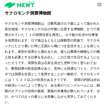
サクロモンテ洞窟博物館
サクロモンテ洞窟博物館は、少数民族のロマ族によって築かれた
居住地域・サクロモンテの丘の中腹に位置する博物館。かつて使
用されていた12の洞窟住居を再現し、ロマ族の生活や仕事場
を垣間見れます。ロマ族はもともとは移動型の民族で、サクロモ
ンテにたどり着いた時に王国から職につき定住することを命じら
れます。差別や迫害から逃れるため、彼らは農業や織物などの職
人技を必要とする仕事を生み出し、この土地で生活するようにな
ったそうです。洞窟住居は石灰を混ぜた塗料で白く塗られてお
り、断熱効果や防虫効果があり、意外にも快適なつくり。グラナ
ダでは洞窟を住居として使用することが一般的で、サクロモンテ
には1500以上の住居があるそうです。 洞窟の内部は好み
や経済レベルによって異なり、ある家のリビングルームには、銅
製のオブジェや信仰の版画、家族の肖像画が飾られています。ぜ
ひ、かつての人々の暮らしを想像しながら見学してみてくださ
い。