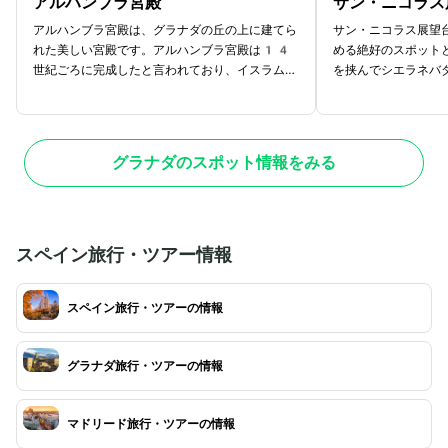
アルハンブラ宮殿
サン・ニコラス
アルハンブラ宮殿は、グラナダの丘の上に建てら
サン・ニコラス展望
れた美しい宮殿です。アルハンブラ宮殿は14
める絶好のスポット
世紀ごろに完成したと言われており、イスラム王
を挟んでシエラネバ
朝ナスル朝の宮殿として建設されました。繊細な
ラリーフェの白い建
装飾が特徴的な宮殿はイスラム建築の最高傑作と
サンタ・マリア教会
も評されています。1984年には世界遺産に
殿、そして右にはア
登録され、現在ではグラナダ最大の観光名所とし
の光景も素晴らしい
グラナダのスポット情報をみる
て多くの観光客が訪れるスポットです。広大な敷
れたアルハンブラ宮
地を有する宮殿内でも、とくにおすすめなのは
せん。日没から夜に
「二姉妹の間」や「ライオンの中庭。」二姉妹の
ラナダを訪れる際に
間は、鍾乳石飾りが施された豪華絢爛な装飾が美
ょう。ヌエバ広場か
しく、フォトジュニック的な空間としても知られ
か、散歩を楽しみな
スペイン旅行・ツアー情報
ています。ライオンの中庭はアルハンブラのなか
めです。
でもとくに美しいと人気の場所で、12頭のラ
スペイン旅行・ツアーの情報
イオンの形をした噴水が特徴的です。
グラナダ旅行・ツアーの情報
マドリード旅行・ツアーの情報