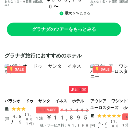
おとな1名・9日間（燃油込
おとな1名・9日間（燃油
み）
み）
0〜
最大5%
たまる
グラナダのツアーをもっとみる
グラナダ旅行におすすめのホテル
SALE
SALE
あと3室
パラシオ ドゥ サンタ イネス ホテル
アウレア ワシント
ユーロスターズ ホ
￥17,442
31%OFF
(1,
4.6
￥11,895
4
1泊
00
(1,
/ 5
4.7
1件)
1
税・サービス料：￥1,190
00