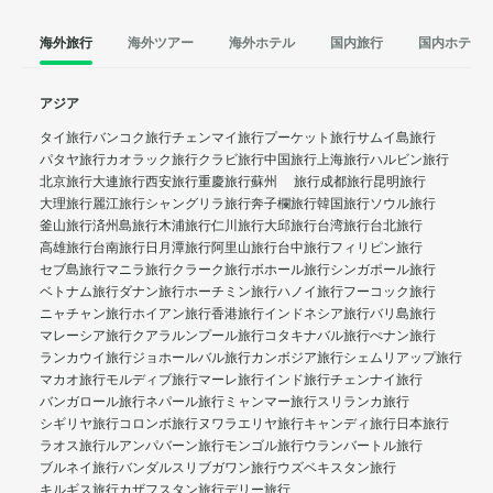
海外旅行
海外ツアー
海外ホテル
国内旅行
国内ホテル
アジア
タイ旅行
バンコク旅行
チェンマイ旅行
プーケット旅行
サムイ島旅行
パタヤ旅行
カオラック旅行
クラビ旅行
中国旅行
上海旅行
ハルビン旅行
北京旅行
大連旅行
西安旅行
重慶旅行
蘇州 旅行
成都旅行
昆明旅行
大理旅行
麗江旅行
シャングリラ旅行
奔子欄旅行
韓国旅行
ソウル旅行
釜山旅行
済州島旅行
木浦旅行
仁川旅行
大邱旅行
台湾旅行
台北旅行
高雄旅行
台南旅行
日月潭旅行
阿里山旅行
台中旅行
フィリピン旅行
セブ島旅行
マニラ旅行
クラーク旅行
ボホール旅行
シンガポール旅行
ベトナム旅行
ダナン旅行
ホーチミン旅行
ハノイ旅行
フーコック旅行
ニャチャン旅行
ホイアン旅行
香港旅行
インドネシア旅行
バリ島旅行
マレーシア旅行
クアラルンプール旅行
コタキナバル旅行
ぺナン旅行
ランカウイ旅行
ジョホールバル旅行
カンボジア旅行
シェムリアップ旅行
マカオ旅行
モルディブ旅行
マーレ旅行
インド旅行
チェンナイ旅行
バンガロール旅行
ネパール旅行
ミャンマー旅行
スリランカ旅行
シギリヤ旅行
コロンボ旅行
ヌワラエリヤ旅行
キャンディ旅行
日本旅行
ラオス旅行
ルアンパバーン旅行
モンゴル旅行
ウランバートル旅行
ブルネイ旅行
バンダルスリブガワン旅行
ウズベキスタン旅行
キルギス旅行
カザフスタン旅行
デリー旅行