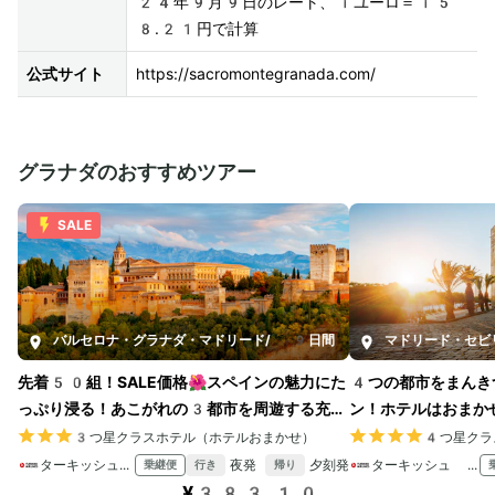
24年9月9日のレート、1ユーロ＝15
8.21円で計算
公式サイト
https://sacromontegranada.com/
グラナダのおすすめツアー
SALE
バルセロナ・グラナダ・マドリード
/
9日間
先着50組！SALE価格🌺スペインの魅力にた
4つの都市をまんき
っぷり浸る！あこがれの3都市を周遊する充実
ン！ホテルはおまか
の滞在プラン
3つ星クラスホテル（ホテルおまかせ）
4つ星クラ
ターキッシュ エアラインズ
夜発
夕刻発
ターキッシュ エアラインズ
乗継便
行き
帰り
¥383,10