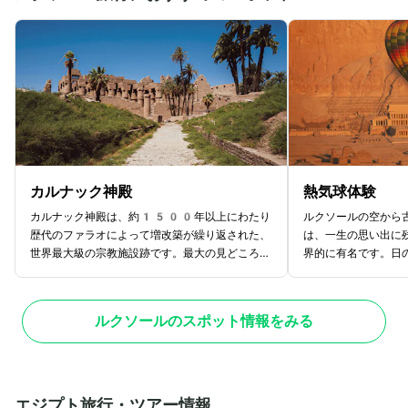
カルナック神殿
熱気球体験
カルナック神殿は、約1500年以上にわたり
ルクソールの空から
歴代のファラオによって増改築が繰り返された、
は、一生の思い出に
世界最大級の宗教施設跡です。最大の見どころ
界的に有名です。日
は、134本の巨大な石柱が林立する「大列柱
を出発し、上空30
室」で、見上げるほどのスケール感と緻密なレリ
や「ハトシェプスト
ーフは圧巻です。東岸に位置し、かつてはルクソ
しい流れを一望でき
ルクソールのスポット情報をみる
ール神殿と約3kmの参道で結ばれていました。
び上がる遺跡群と、
現在も発掘や修復が進んでおり、古代エジプトの
は絶景の一言。飛行
繁栄と信仰の深さを肌で感じることができます。
程度で、天候が安定
夜間に行われる「音と光のショー」も人気があ
そ体験できる特別な
り、幻想的な歴史体験を提供しています。
アーではホテル送迎
エジプト旅行・ツアー情報