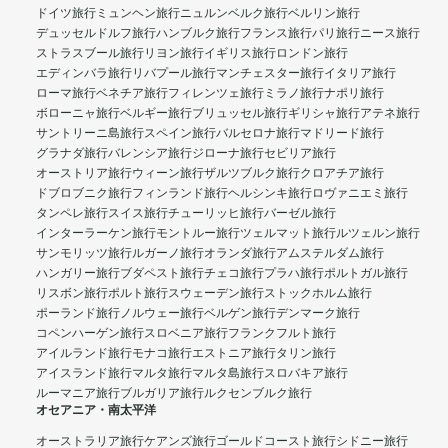
ドイツ旅行
ミュンヘン旅行
ニュルンベルク旅行
ベルリン旅行
デュッセルドルフ旅行
ハンブルク旅行
フランス旅行
パリ旅行
ニース旅行
ストラスブール旅行
リヨン旅行
イギリス旅行
ロンドン旅行
エディンバラ旅行
リバプール旅行
マンチェスター旅行
イタリア旅行
ローマ旅行
ベネチア旅行
フィレンツェ旅行
ミラノ旅行
ナポリ旅行
ボローニャ旅行
ベルギー旅行
ブリュッセル旅行
ギリシャ旅行
アテネ旅行
サントリーニ島旅行
スペイン旅行
バルセロナ旅行
マドリード旅行
グラナダ旅行
バレンシア旅行
ジローナ旅行
セビリア旅行
オーストリア旅行
ウィーン旅行
ザルツブルク旅行
クロアチア旅行
ドブロブニク旅行
フィンランド旅行
ヘルシンキ旅行
ロヴァニエミ旅行
タンペレ旅行
スイス旅行
チューリッヒ旅行
バーゼル旅行
インターラーケン旅行
モントルー旅行
ツェルマット旅行
ルツェルン旅行
サンモリッツ旅行
ルガーノ旅行
オランダ旅行
アムステルダム旅行
ハンガリー旅行
ブダペスト旅行
チェコ旅行
プラハ旅行
ポルトガル旅行
リスボン旅行
ポルト旅行
スウェーデン旅行
ストックホルム旅行
ポーランド旅行
ノルウェー旅行
ベルゲン旅行
デンマーク旅行
コペンハーゲン旅行
スロベニア旅行
フランクフルト旅行
アイルランド旅行
モナコ旅行
エストニア旅行
タリン旅行
アイスランド旅行
マルタ旅行
マルタ島旅行
スロバキア旅行
ルーマニア旅行
ブルガリア旅行
ルクセンブルク旅行
オセアニア・南太平洋
オーストラリア旅行
ケアンズ旅行
ゴールドコースト旅行
シドニー旅行