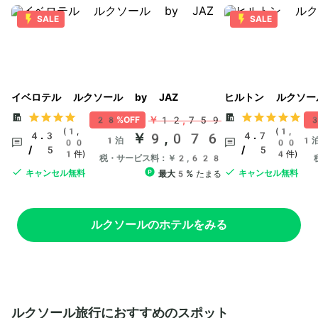
SALE
SALE
イベロテル ルクソール by JAZ
ヒルトン ルクソー
￥12,759
28%OFF
3
(1,
(1,
4.3
￥9,076
4.7
1泊
1
00
00
/ 5
/ 5
1件)
4件)
税・サービス料：￥2,628
キャンセル無料
キャンセル無料
最大5%
たまる
ルクソールのホテルをみる
ルクソール旅行におすすめのスポット