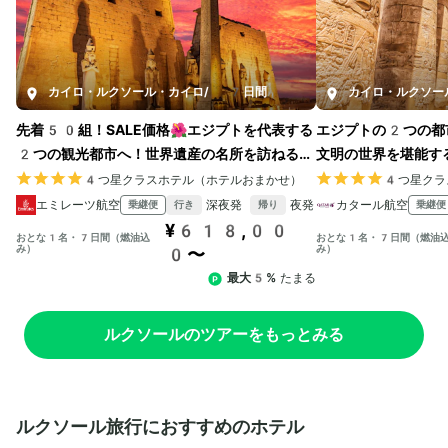
カイロ・ルクソール・カイロ
/
7日間
カイロ・ルクソー
先着50組！SALE価格🌺エジプトを代表する
エジプトの2つの都
2つの観光都市へ！世界遺産の名所を訪ねる周
文明の世界を堪能す
遊旅プラン
4つ星クラスホテル（ホテルおまかせ）
4つ星クラ
エミレーツ航空
深夜発
夜発
カタール航空
乗継便
乗継便
行き
帰り
¥618,00
おとな1名・7日間（燃油込
おとな1名・7日間（燃油
み）
み）
0〜
最大5%
たまる
ルクソールのツアーをもっとみる
ルクソール旅行におすすめのホテル