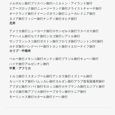
メルボルン旅行
ブリスベン旅行
ハミルトン・アイランド旅行
エアーズロック旅行
ニュージーランド旅行
クライストチャーチ旅行
オークランド旅行
クイーンズタウン旅行
ニューカレドニア旅行
ヌメア旅行
フィジー旅行
ナンディ旅行
タヒチ旅行
北米
アメリカ旅行
ニューヨーク旅行
ロサンゼルス旅行
ラスベガス旅行
アナハイム旅行
セドナ旅行
シカゴ旅行
シアトル旅行
サンフランシスコ旅行
ボストン旅行
フロリダ旅行
ワシントンDC旅行
カナダ旅行
バンクーバー旅行
トロント旅行
イエローナイフ旅行
カリブ・中南米
ペルー旅行
メキシコ旅行
カンクン旅行
ブラジル旅行
キューバ旅行
ハイチ旅行
アルゼンチン旅行
中東・アフリカ
トルコ旅行
イスタンブール旅行
アンカラ旅行
イズミール旅行
カッパドキア旅行
パムッカレ旅行
ヨルダン旅行
アラブ首長国連邦旅行
アブダビ旅行
ドバイ旅行
モロッコ旅行
カサブランカ旅行
エジプト旅行
カイロ旅行
南アフリカ旅行
ケープタウン旅行
ケニア旅行
モーリシャス旅行
カタール旅行
ドーハ旅行