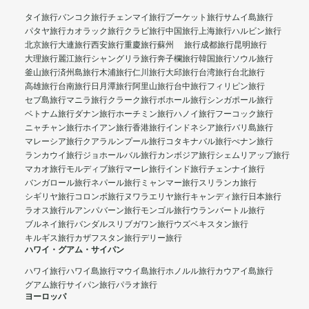
タイ旅行
バンコク旅行
チェンマイ旅行
プーケット旅行
サムイ島旅行
パタヤ旅行
カオラック旅行
クラビ旅行
中国旅行
上海旅行
ハルビン旅行
北京旅行
大連旅行
西安旅行
重慶旅行
蘇州 旅行
成都旅行
昆明旅行
大理旅行
麗江旅行
シャングリラ旅行
奔子欄旅行
韓国旅行
ソウル旅行
釜山旅行
済州島旅行
木浦旅行
仁川旅行
大邱旅行
台湾旅行
台北旅行
高雄旅行
台南旅行
日月潭旅行
阿里山旅行
台中旅行
フィリピン旅行
セブ島旅行
マニラ旅行
クラーク旅行
ボホール旅行
シンガポール旅行
ベトナム旅行
ダナン旅行
ホーチミン旅行
ハノイ旅行
フーコック旅行
ニャチャン旅行
ホイアン旅行
香港旅行
インドネシア旅行
バリ島旅行
マレーシア旅行
クアラルンプール旅行
コタキナバル旅行
ぺナン旅行
ランカウイ旅行
ジョホールバル旅行
カンボジア旅行
シェムリアップ旅行
マカオ旅行
モルディブ旅行
マーレ旅行
インド旅行
チェンナイ旅行
バンガロール旅行
ネパール旅行
ミャンマー旅行
スリランカ旅行
シギリヤ旅行
コロンボ旅行
ヌワラエリヤ旅行
キャンディ旅行
日本旅行
ラオス旅行
ルアンパバーン旅行
モンゴル旅行
ウランバートル旅行
ブルネイ旅行
バンダルスリブガワン旅行
ウズベキスタン旅行
キルギス旅行
カザフスタン旅行
デリー旅行
ハワイ・グアム・サイパン
ハワイ旅行
ハワイ島旅行
マウイ島旅行
ホノルル旅行
カウアイ島旅行
グアム旅行
サイパン旅行
パラオ旅行
ヨーロッパ