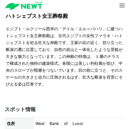
ハトシェプスト女王葬祭殿
エジプト・ルクソール西岸の「デイル・エル＝バハリ」に建つハ
トシェプスト女王葬祭殿は、古代エジプトの女性ファラオ・ハト
シェプストを祀る壮大な神殿です。王家の谷の近く、切り立った
断崖の麓に位置しており、自然の岩山と一体化したような景観が
大きな魅力となっています。この神殿の特徴は、3層のテラス
で構成された独特の建築様式。各階には美しい列柱廊が並び、中
央のスロープが階層をつないでいます。目の前に立つと、そのス
ケールの大きさと迫力に圧倒されるはず。壮大な断崖を背景にそ
びえる姿は圧巻です。
スポット情報
住所
West Bank of Luxor