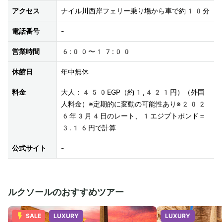
アクセス
ナイル川西岸フェリー乗り場から車で約10分
電話番号
-
営業時間
6:00〜17:00
休館日
年中無休
料金
大人：450EGP（約1,421円）（外国
人料金）※定期的に変動の可能性あり※202
6年3月4日のレート、1エジプトポンド＝
3.16円で計算
公式サイト
-
ルクソールのおすすめツアー
SALE
LUXURY
LUXURY