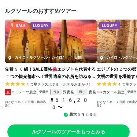
ルクソールのおすすめツアー
SALE
LUXURY
LUXURY
カイロ・ルクソール・カイロ
/
7日間
カイロ・ルクソー
先着50組！SALE価格🌺エジプトを代表する
エジプトの2つの都
2つの観光都市へ！世界遺産の名所を訪ねる周
文明の世界を堪能す
遊旅プラン
4つ星クラスホテル（ホテルおまかせ）
4つ星クラ
エミレーツ航空
深夜発
夜発
カタール航空
乗継便
乗継便
行き
帰り
¥616,20
おとな1名・7日間（燃油込
おとな1名・7日間（燃油
み）
み）
0〜
最大5%
たまる
ルクソールのツアーをもっとみる