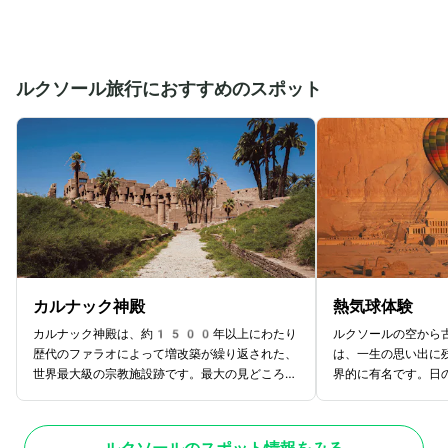
ルクソール旅行におすすめのスポット
カルナック神殿
熱気球体験
カルナック神殿は、約1500年以上にわたり
ルクソールの空から
歴代のファラオによって増改築が繰り返された、
は、一生の思い出に
世界最大級の宗教施設跡です。最大の見どころ
界的に有名です。日
は、134本の巨大な石柱が林立する「大列柱
を出発し、上空30
室」で、見上げるほどのスケール感と緻密なレリ
や「ハトシェプスト
ーフは圧巻です。東岸に位置し、かつてはルクソ
しい流れを一望でき