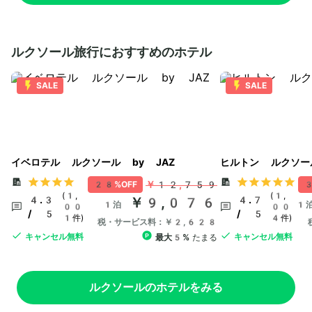
ルクソール旅行におすすめのホテル
SALE
SALE
イベロテル ルクソール by JAZ
ヒルトン ルクソー
￥12,759
28%OFF
3
(1,
(1,
4.3
￥9,076
4.7
1泊
1
00
00
/ 5
/ 5
1件)
4件)
税・サービス料：￥2,628
キャンセル無料
キャンセル無料
最大5%
たまる
ルクソールのホテルをみる