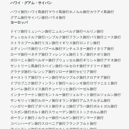
ハワイ・グアム・サイパン
ハワイ旅行
ハワイ島旅行
マウイ島旅行
ホノルル旅行
カウアイ島旅行
グアム旅行
サイパン旅行
パラオ旅行
ヨーロッパ
ドイツ旅行
ミュンヘン旅行
ニュルンベルク旅行
ベルリン旅行
デュッセルドルフ旅行
ハンブルク旅行
フランス旅行
パリ旅行
ニース旅行
ストラスブール旅行
リヨン旅行
イギリス旅行
ロンドン旅行
エディンバラ旅行
リバプール旅行
マンチェスター旅行
イタリア旅行
ローマ旅行
ベネチア旅行
フィレンツェ旅行
ミラノ旅行
ナポリ旅行
ボローニャ旅行
ベルギー旅行
ブリュッセル旅行
ギリシャ旅行
アテネ旅行
サントリーニ島旅行
スペイン旅行
バルセロナ旅行
マドリード旅行
グラナダ旅行
バレンシア旅行
ジローナ旅行
セビリア旅行
オーストリア旅行
ウィーン旅行
ザルツブルク旅行
クロアチア旅行
ドブロブニク旅行
フィンランド旅行
ヘルシンキ旅行
ロヴァニエミ旅行
タンペレ旅行
スイス旅行
チューリッヒ旅行
バーゼル旅行
インターラーケン旅行
モントルー旅行
ツェルマット旅行
ルツェルン旅行
サンモリッツ旅行
ルガーノ旅行
オランダ旅行
アムステルダム旅行
ハンガリー旅行
ブダペスト旅行
チェコ旅行
プラハ旅行
ポルトガル旅行
リスボン旅行
ポルト旅行
スウェーデン旅行
ストックホルム旅行
ポーランド旅行
ノルウェー旅行
ベルゲン旅行
デンマーク旅行
コペンハーゲン旅行
スロベニア旅行
フランクフルト旅行