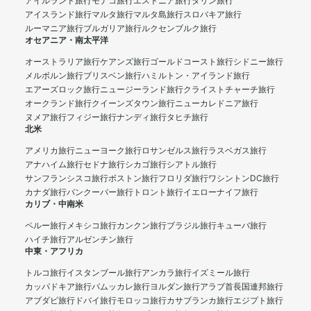
アイルランド旅行
モナコ旅行
エストニア旅行
タリン旅行
アイスランド旅行
マルタ旅行
マルタ島旅行
スロバキア旅行
ルーマニア旅行
ブルガリア旅行
ルクセンブルク旅行
オセアニア・南太平洋
オーストラリア旅行
ケアンズ旅行
ゴールドコースト旅行
シドニー旅行
メルボルン旅行
ブリスベン旅行
ハミルトン・アイランド旅行
エアーズロック旅行
ニュージーランド旅行
クライストチャーチ旅行
オークランド旅行
クイーンズタウン旅行
ニューカレドニア旅行
ヌメア旅行
フィジー旅行
ナンディ旅行
タヒチ旅行
北米
アメリカ旅行
ニューヨーク旅行
ロサンゼルス旅行
ラスベガス旅行
アナハイム旅行
セドナ旅行
シカゴ旅行
シアトル旅行
サンフランシスコ旅行
ボストン旅行
フロリダ旅行
ワシントンDC旅行
カナダ旅行
バンクーバー旅行
トロント旅行
イエローナイフ旅行
カリブ・中南米
ペルー旅行
メキシコ旅行
カンクン旅行
ブラジル旅行
キューバ旅行
ハイチ旅行
アルゼンチン旅行
中東・アフリカ
トルコ旅行
イスタンブール旅行
アンカラ旅行
イズミール旅行
カッパドキア旅行
パムッカレ旅行
ヨルダン旅行
アラブ首長国連邦旅行
アブダビ旅行
ドバイ旅行
モロッコ旅行
カサブランカ旅行
エジプト旅行