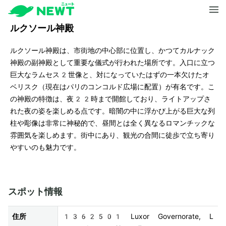
ルクソール神殿
ルクソール神殿は、市街地の中心部に位置し、かつてカルナック
神殿の副神殿として重要な儀式が行われた場所です。入口に立つ
巨大なラムセス2世像と、対になっていたはずの一本欠けたオ
ベリスク（現在はパリのコンコルド広場に配置）が有名です。こ
の神殿の特徴は、夜22時まで開館しており、ライトアップさ
れた夜の姿を楽しめる点です。暗闇の中に浮かび上がる巨大な列
柱や彫像は非常に神秘的で、昼間とは全く異なるロマンチックな
雰囲気を楽しめます。街中にあり、観光の合間に徒歩で立ち寄り
やすいのも魅力です。
スポット情報
住所
1362501 Luxor Governorate, L