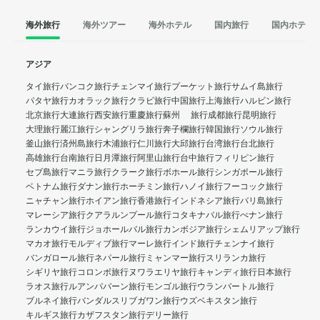
海外旅行
海外ツアー
海外ホテル
国内旅行
国内ホテル
アジア
タイ旅行
バンコク旅行
チェンマイ旅行
プーケット旅行
サムイ島旅行
パタヤ旅行
カオラック旅行
クラビ旅行
中国旅行
上海旅行
ハルビン旅行
北京旅行
大連旅行
西安旅行
重慶旅行
蘇州 旅行
成都旅行
昆明旅行
大理旅行
麗江旅行
シャングリラ旅行
奔子欄旅行
韓国旅行
ソウル旅行
釜山旅行
済州島旅行
木浦旅行
仁川旅行
大邱旅行
台湾旅行
台北旅行
高雄旅行
台南旅行
日月潭旅行
阿里山旅行
台中旅行
フィリピン旅行
セブ島旅行
マニラ旅行
クラーク旅行
ボホール旅行
シンガポール旅行
ベトナム旅行
ダナン旅行
ホーチミン旅行
ハノイ旅行
フーコック旅行
ニャチャン旅行
ホイアン旅行
香港旅行
インドネシア旅行
バリ島旅行
マレーシア旅行
クアラルンプール旅行
コタキナバル旅行
ぺナン旅行
ランカウイ旅行
ジョホールバル旅行
カンボジア旅行
シェムリアップ旅行
マカオ旅行
モルディブ旅行
マーレ旅行
インド旅行
チェンナイ旅行
バンガロール旅行
ネパール旅行
ミャンマー旅行
スリランカ旅行
シギリヤ旅行
コロンボ旅行
ヌワラエリヤ旅行
キャンディ旅行
日本旅行
ラオス旅行
ルアンパバーン旅行
モンゴル旅行
ウランバートル旅行
ブルネイ旅行
バンダルスリブガワン旅行
ウズベキスタン旅行
キルギス旅行
カザフスタン旅行
デリー旅行