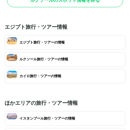
ルクソールのスポット情報をみる
ール神殿と約3kmの参道で結ばれていました。
び上がる遺跡群と、
現在も発掘や修復が進んでおり、古代エジプトの
は絶景の一言。飛行
繁栄と信仰の深さを肌で感じることができます。
程度で、天候が安定
夜間に行われる「音と光のショー」も人気があ
そ体験できる特別な
り、幻想的な歴史体験を提供しています。
アーではホテル送迎
エジプト旅行・ツアー情報
エジプト旅行・ツアーの情報
ルクソール旅行・ツアーの情報
カイロ旅行・ツアーの情報
ほかエリアの旅行・ツアー情報
イスタンブール旅行・ツアーの情報