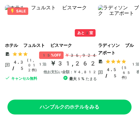
SALE
あと3室
ホテル フュルスト ビスマーク
ラディソン ブル 
アポート
￥36,924
15%OFF
(1,
4.3
￥31,262
1泊
1
01
(5
/ 5
4.5
2件)
他お支払い金額：￥4,812
65
/ 5
件)
キャンセル無料
最大5%
たまる
ハンブルクのホテルをみる