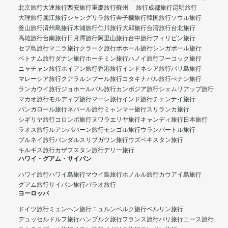
北京旅行
大連旅行
西安旅行
重慶旅行
蘇州 旅行
成都旅行
昆明旅行
大理旅行
麗江旅行
シャングリラ旅行
奔子欄旅行
韓国旅行
ソウル旅行
釜山旅行
済州島旅行
木浦旅行
仁川旅行
大邱旅行
台湾旅行
台北旅行
高雄旅行
台南旅行
日月潭旅行
阿里山旅行
台中旅行
フィリピン旅行
セブ島旅行
マニラ旅行
クラーク旅行
ボホール旅行
シンガポール旅行
ベトナム旅行
ダナン旅行
ホーチミン旅行
ハノイ旅行
フーコック旅行
ニャチャン旅行
ホイアン旅行
香港旅行
インドネシア旅行
バリ島旅行
マレーシア旅行
クアラルンプール旅行
コタキナバル旅行
ぺナン旅行
ランカウイ旅行
ジョホールバル旅行
カンボジア旅行
シェムリアップ旅行
マカオ旅行
モルディブ旅行
マーレ旅行
インド旅行
チェンナイ旅行
バンガロール旅行
ネパール旅行
ミャンマー旅行
スリランカ旅行
シギリヤ旅行
コロンボ旅行
ヌワラエリヤ旅行
キャンディ旅行
日本旅行
ラオス旅行
ルアンパバーン旅行
モンゴル旅行
ウランバートル旅行
ブルネイ旅行
バンダルスリブガワン旅行
ウズベキスタン旅行
キルギス旅行
カザフスタン旅行
デリー旅行
ハワイ・グアム・サイパン
ハワイ旅行
ハワイ島旅行
マウイ島旅行
ホノルル旅行
カウアイ島旅行
グアム旅行
サイパン旅行
パラオ旅行
ヨーロッパ
ドイツ旅行
ミュンヘン旅行
ニュルンベルク旅行
ベルリン旅行
デュッセルドルフ旅行
ハンブルク旅行
フランス旅行
パリ旅行
ニース旅行