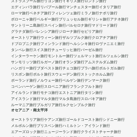
ストラスブール旅行
リヨン旅行
イギリス旅行
ロンドン旅行
エディンバラ旅行
リバプール旅行
マンチェスター旅行
イタリア旅行
ローマ旅行
ベネチア旅行
フィレンツェ旅行
ミラノ旅行
ナポリ旅行
ボローニャ旅行
ベルギー旅行
ブリュッセル旅行
ギリシャ旅行
アテネ旅行
サントリーニ島旅行
スペイン旅行
バルセロナ旅行
マドリード旅行
グラナダ旅行
バレンシア旅行
ジローナ旅行
セビリア旅行
オーストリア旅行
ウィーン旅行
ザルツブルク旅行
クロアチア旅行
ドブロブニク旅行
フィンランド旅行
ヘルシンキ旅行
ロヴァニエミ旅行
タンペレ旅行
スイス旅行
チューリッヒ旅行
バーゼル旅行
インターラーケン旅行
モントルー旅行
ツェルマット旅行
ルツェルン旅行
サンモリッツ旅行
ルガーノ旅行
オランダ旅行
アムステルダム旅行
ハンガリー旅行
ブダペスト旅行
チェコ旅行
プラハ旅行
ポルトガル旅行
リスボン旅行
ポルト旅行
スウェーデン旅行
ストックホルム旅行
ポーランド旅行
ノルウェー旅行
ベルゲン旅行
デンマーク旅行
コペンハーゲン旅行
スロベニア旅行
フランクフルト旅行
アイルランド旅行
モナコ旅行
エストニア旅行
タリン旅行
アイスランド旅行
マルタ旅行
マルタ島旅行
スロバキア旅行
ルーマニア旅行
ブルガリア旅行
ルクセンブルク旅行
オセアニア・南太平洋
オーストラリア旅行
ケアンズ旅行
ゴールドコースト旅行
シドニー旅行
メルボルン旅行
ブリスベン旅行
ハミルトン・アイランド旅行
エアーズロック旅行
ニュージーランド旅行
クライストチャーチ旅行