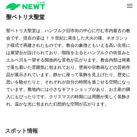
聖ペトリ大聖堂
聖ペトリ大聖堂は、ハンブルク旧市街の中心に佇む市内最古の教
会です。現在の姿は19世紀に発生した大火の後、ネオゴシッ
ク様式で再建されたものです。教会の象徴ともいえる高い尖塔に
は展望台が設けられており、階段を上るとハンブルクの街並みと
エルベ川を一望する開放的な景色が広がります。教会内部は簡素
で落ち着いた雰囲気に包まれており、壁画や宗教画などの芸術作
品が展示されています。静かに座って装飾を見上げたり、歴史に
思いを馳せたりと、それぞれが自分の時間を過ごせる空間になっ
ています。敷地内には小さなギフトショップがあり、お土産の購
入にもぴったりです。クリスマスの時期には周囲が美しく装飾さ
れ、温かな光に包まれた幻想的な空間が広がります。
スポット情報