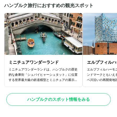
ハンブルク旅行におすすめの観光スポット
ミニチュアワンダーランド
エルプフィルハ
ミニチュアワンダーランドは、ハンブルクの歴史
エルプフィルハーモ
的な倉庫街「シュパイヒャーシュタット」に位置
ンドマークともいえ
する世界最大級の鉄道模型とミニチュアの展示施
ベ川沿いの再開発地
設です。館内には精巧に作られた列車や建物、
置しています。波打
人々のフィギュアが無数に配置され、まるで本物
と、重厚な赤レンガ
の街や風景をのぞき見ているかのような没入感を
外観は、伝統と革新
ハンブルクのスポット情報をみる
味わえます。展示エリアはドイツ国内やスカンデ
夜にはライトアップ
ィナヴィア（北欧）、アメリカ、イタリアなど、
出される姿が魅力的
さまざまな国や地域をテーマにしたセクションに
は港や市街地のパノ
分かれ、それぞれの文化や風景が緻密に再現され
い日には遠くまで続