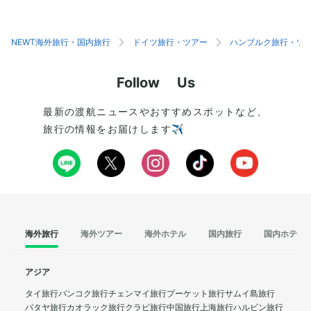
ています。特に人気の「空港エリア」では、飛行
す。最寄りの地下鉄
機がリアルに離着陸する仕掛けがあり、訪れた
良く、観光ルートに
人々を驚かせます。鉄道ファンだけでなく、建築
楽が好きな方はもち
NEWT海外旅行・国内旅行
ドイツ旅行・ツアー
ハンブルク旅行・ツ
やジオラマに興味がある人にもおすすめです。
きを楽しむ人におす
Follow Us
最新の渡航ニュースやおすすめスポットなど、
旅行の情報をお届けします✈️
海外旅行
海外ツアー
海外ホテル
国内旅行
国内ホテル
アジア
タイ旅行
バンコク旅行
チェンマイ旅行
プーケット旅行
サムイ島旅行
パタヤ旅行
カオラック旅行
クラビ旅行
中国旅行
上海旅行
ハルビン旅行