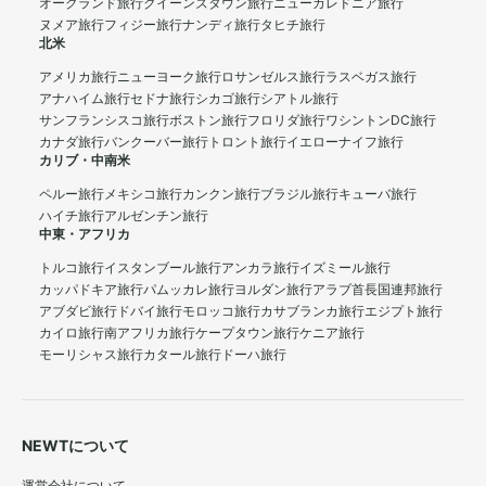
オークランド旅行
クイーンズタウン旅行
ニューカレドニア旅行
ヌメア旅行
フィジー旅行
ナンディ旅行
タヒチ旅行
北米
アメリカ旅行
ニューヨーク旅行
ロサンゼルス旅行
ラスベガス旅行
アナハイム旅行
セドナ旅行
シカゴ旅行
シアトル旅行
サンフランシスコ旅行
ボストン旅行
フロリダ旅行
ワシントンDC旅行
カナダ旅行
バンクーバー旅行
トロント旅行
イエローナイフ旅行
カリブ・中南米
ペルー旅行
メキシコ旅行
カンクン旅行
ブラジル旅行
キューバ旅行
ハイチ旅行
アルゼンチン旅行
中東・アフリカ
トルコ旅行
イスタンブール旅行
アンカラ旅行
イズミール旅行
カッパドキア旅行
パムッカレ旅行
ヨルダン旅行
アラブ首長国連邦旅行
アブダビ旅行
ドバイ旅行
モロッコ旅行
カサブランカ旅行
エジプト旅行
カイロ旅行
南アフリカ旅行
ケープタウン旅行
ケニア旅行
モーリシャス旅行
カタール旅行
ドーハ旅行
NEWTについて